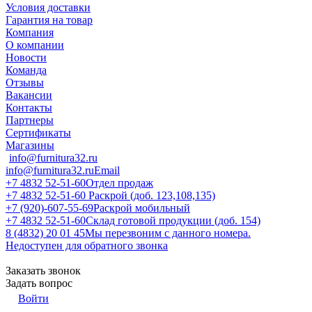
Условия доставки
Гарантия на товар
Компания
О компании
Новости
Команда
Отзывы
Вакансии
Контакты
Партнеры
Сертификаты
Магазины
info@furnitura32.ru
info@furnitura32.ru
Email
+7 4832 52-51-60
Отдел продаж
+7 4832 52-51-60
Раскрой (доб. 123,108,135)
+7 (920)-607-55-69
Раскрой мобильный
+7 4832 52-51-60
Склад готовой продукции (доб. 154)
8 (4832) 20 01 45
Мы перезвоним с данного номера.
Недоступен для обратного звонка
Заказать звонок
Задать вопрос
Войти