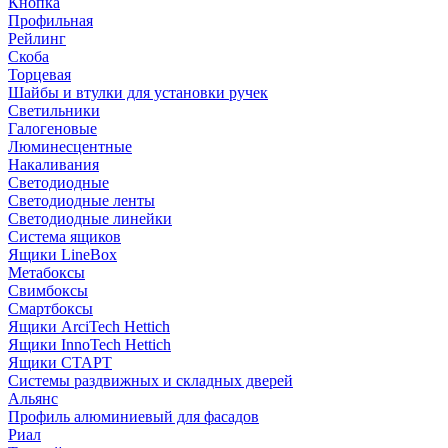
Кнопка
Профильная
Рейлинг
Скоба
Торцевая
Шайбы и втулки для установки ручек
Светильники
Галогеновые
Люминесцентные
Накаливания
Светодиодные
Светодиодные ленты
Светодиодные линейки
Система ящиков
Ящики LineBox
Метабоксы
Свимбоксы
Смартбоксы
Ящики ArciTech Hettich
Ящики InnoTech Hettich
Ящики СТАРТ
Системы раздвижных и складных дверей
Альянс
Профиль алюминиевый для фасадов
Риал