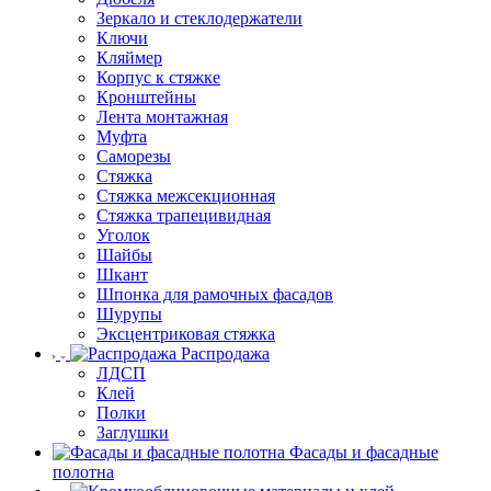
Зеркало и стеклодержатели
Ключи
Кляймер
Корпус к стяжке
Кронштейны
Лента монтажная
Муфта
Саморезы
Стяжка
Стяжка межсекционная
Стяжка трапецивидная
Уголок
Шайбы
Шкант
Шпонка для рамочных фасадов
Шурупы
Эксцентриковая стяжка
Распродажа
ЛДСП
Клей
Полки
Заглушки
Фасады и фасадные
полотна