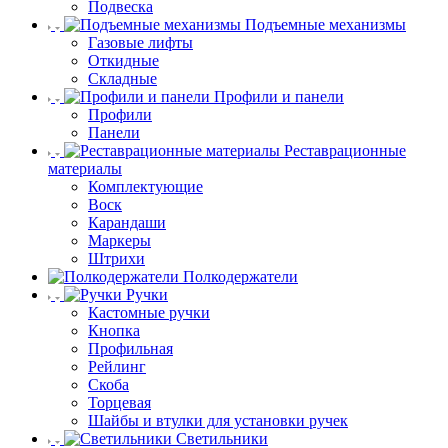
Подвеска
Подъемные механизмы
Газовые лифты
Откидные
Складные
Профили и панели
Профили
Панели
Реставрационные
материалы
Комплектующие
Воск
Карандаши
Маркеры
Штрихи
Полкодержатели
Ручки
Кастомные ручки
Кнопка
Профильная
Рейлинг
Скоба
Торцевая
Шайбы и втулки для установки ручек
Светильники