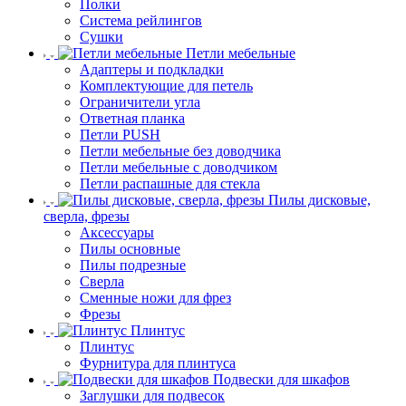
Полки
Система рейлингов
Сушки
Петли мебельные
Адаптеры и подкладки
Комплектующие для петель
Ограничители угла
Ответная планка
Петли PUSH
Петли мебельные без доводчика
Петли мебельные с доводчиком
Петли распашные для стекла
Пилы дисковые,
сверла, фрезы
Аксессуары
Пилы основные
Пилы подрезные
Сверла
Сменные ножи для фрез
Фрезы
Плинтус
Плинтус
Фурнитура для плинтуса
Подвески для шкафов
Заглушки для подвесок