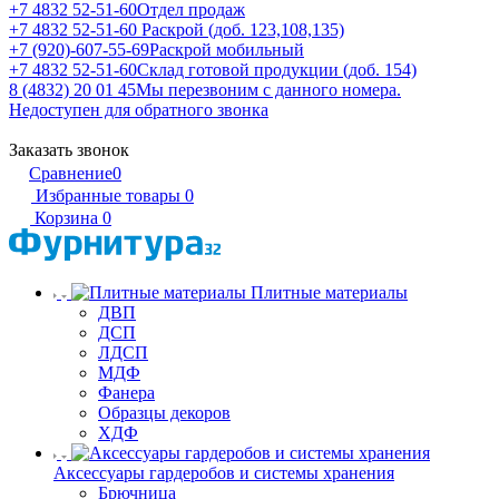
+7 4832 52-51-60
Отдел продаж
+7 4832 52-51-60
Раскрой (доб. 123,108,135)
+7 (920)-607-55-69
Раскрой мобильный
+7 4832 52-51-60
Склад готовой продукции (доб. 154)
8 (4832) 20 01 45
Мы перезвоним с данного номера.
Недоступен для обратного звонка
Заказать звонок
Сравнение
0
Избранные товары
0
Корзина
0
Плитные материалы
ДВП
ДСП
ЛДСП
МДФ
Фанера
Образцы декоров
ХДФ
Аксессуары гардеробов и системы хранения
Брючница