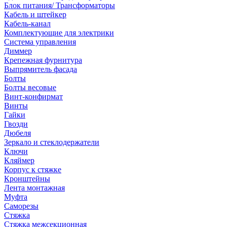
Блок питания/ Трансформаторы
Кабель и штейкер
Кабель-канал
Комплектующие для электрики
Система управления
Диммер
Крепежная фурнитура
Выпрямитель фасада
Болты
Болты весовые
Винт-конфирмат
Винты
Гайки
Гвозди
Дюбеля
Зеркало и стеклодержатели
Ключи
Кляймер
Корпус к стяжке
Кронштейны
Лента монтажная
Муфта
Саморезы
Стяжка
Стяжка межсекционная