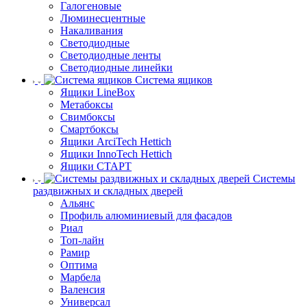
Галогеновые
Люминесцентные
Накаливания
Светодиодные
Светодиодные ленты
Светодиодные линейки
Система ящиков
Ящики LineBox
Метабоксы
Свимбоксы
Смартбоксы
Ящики ArciTech Hettich
Ящики InnoTech Hettich
Ящики СТАРТ
Системы
раздвижных и складных дверей
Альянс
Профиль алюминиевый для фасадов
Риал
Топ-лайн
Рамир
Оптима
Марбела
Валенсия
Универсал