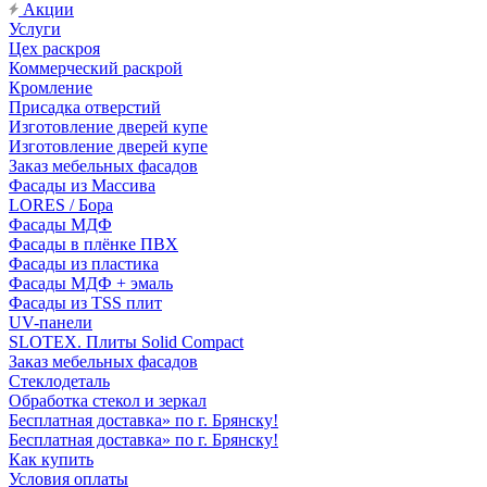
Акции
Услуги
Цех раскроя
Коммерческий раскрой
Кромление
Присадка отверстий
Изготовление дверей купе
Изготовление дверей купе
Заказ мебельных фасадов
Фасады из Массива
LORES / Бора
Фасады МДФ
Фасады в плёнке ПВХ
Фасады из пластика
Фасады МДФ + эмаль
Фасады из TSS плит
UV-панели
SLOTEX. Плиты Solid Compact
Заказ мебельных фасадов
Стеклодеталь
Обработка стекол и зеркал
Бесплатная доставка» по г. Брянску!
Бесплатная доставка» по г. Брянску!
Как купить
Условия оплаты