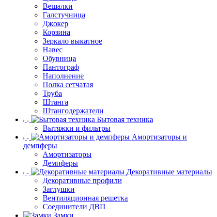
Вешалки
Галстучница
Джокер
Корзина
Зеркало выкатное
Навес
Обувница
Пантограф
Наполнение
Полка сетчатая
Труба
Штанга
Штангодержатели
Бытовая техника
Вытяжки и фильтры
Амортизаторы и
демпферы
Амортизаторы
Демпферы
Декоративные материалы
Декоративные профили
Заглушки
Вентиляционная решетка
Соединители ДВП
Замки