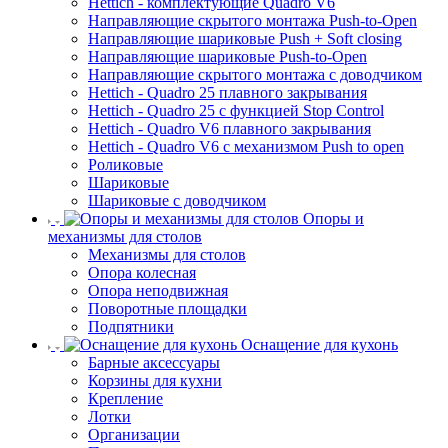
Hettich - комплектующие Quadro V6
Направляющие скрытого монтажа Push-to-Open
Направляющие шариковые Push + Soft closing
Направляющие шариковые Push-to-Open
Направляющие скрытого монтажа с доводчиком
Hettich - Quadro 25 плавного закрывания
Hettich - Quadro 25 с функцией Stop Control
Hettich - Quadro V6 плавного закрывания
Hettich - Quadro V6 с механизмом Push to open
Роликовые
Шариковые
Шариковые с доводчиком
Опоры и
механизмы для столов
Механизмы для столов
Опора колесная
Опора неподвижная
Поворотные площадки
Подпятники
Оснащение для кухонь
Барные аксессуары
Корзины для кухни
Крепление
Лотки
Организации