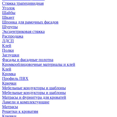
Стяжка трапецивидная
Уголок
Шайбы
Шкант
Шпонка для рамочных фасадов
Шурупы
Эксцентриковая стяжка
Распродажа
ЛДСП
Клей
Полки
Заглушки
Фасады и фасадные полотна
Кромкооблицовочные материалы и клей
Клей
Кромка
Профиль ПВХ
Крючки
Мебельные кондукторы и шаблоны
Мебельные кондукторы и шаблоны
Матрасы и фурнитура для кроватей
Ламели и комплектующие
Матрасы
Решетки к кроватям
Крючки