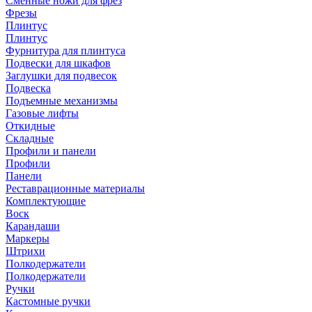
Сменные ножи для фрез
Фрезы
Плинтус
Плинтус
Фурнитура для плинтуса
Подвески для шкафов
Заглушки для подвесок
Подвеска
Подъемные механизмы
Газовые лифты
Откидные
Складные
Профили и панели
Профили
Панели
Реставрационные материалы
Комплектующие
Воск
Карандаши
Маркеры
Штрихи
Полкодержатели
Полкодержатели
Ручки
Кастомные ручки