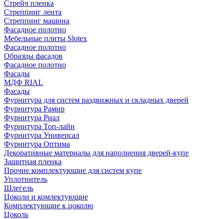
Стрейч пленка
Стреппинг лента
Стреппинг машина
Фасадное полотно
Мебельные плиты Slotex
Фасадное полотно
Образцы фасадов
Фасадное полотно
Фасады
МДФ RIAL
Фасады
Фурнитура для систем раздвижных и складных дверей
Фурнитура Рамир
Фурнитура Риал
Фурнитура Топ-лайн
Фурнитура Универсал
Фурнитура Оптима
Декоративные материалы для наполнения дверей-купе
Защитная пленка
Прочие комплектующие для систем купе
Уплотнитель
Шлегель
Цоколи и комлектующие
Комплектующие к цоколю
Цоколь