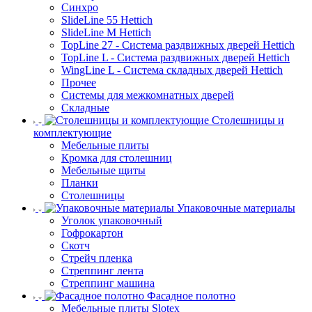
Синхро
SlideLine 55 Hettich
SlideLine M Hettich
TopLine 27 - Система раздвижных дверей Hettich
TopLine L - Система раздвижных дверей Hettich
WingLine L - Система складных дверей Hettich
Прочее
Системы для межкомнатных дверей
Складные
Столешницы и
комплектующие
Мебельные плиты
Кромка для столешниц
Мебельные щиты
Планки
Столешницы
Упаковочные материалы
Уголок упаковочный
Гофрокартон
Скотч
Стрейч пленка
Стреппинг лента
Стреппинг машина
Фасадное полотно
Мебельные плиты Slotex