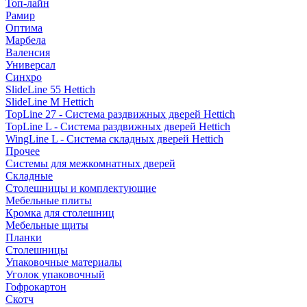
Топ-лайн
Рамир
Оптима
Марбела
Валенсия
Универсал
Синхро
SlideLine 55 Hettich
SlideLine M Hettich
TopLine 27 - Система раздвижных дверей Hettich
TopLine L - Система раздвижных дверей Hettich
WingLine L - Система складных дверей Hettich
Прочее
Системы для межкомнатных дверей
Складные
Столешницы и комплектующие
Мебельные плиты
Кромка для столешниц
Мебельные щиты
Планки
Столешницы
Упаковочные материалы
Уголок упаковочный
Гофрокартон
Скотч