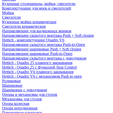
Кухонные столешницы, мойки, смесители
Комплектующие для моек и смесителей
Мойки
Смесители
Кухонные мойки керамические
Смесители керамические
Направляющие для выдвижных ящиков
Направляющие скрытого монтажа Push + Soft closing
Hettich - комплектующие Quadro V6
Направляющие скрытого монтажа Push-to-Open
Направляющие шариковые Push + Soft closing
Направляющие шариковые Push-to-Open
Направляющие скрытого монтажа с доводчиком
Hettich - Quadro 25 плавного закрывания
Hettich - Quadro 25 с функцией Stop Control
Hettich - Quadro V6 плавного закрывания
Hettich - Quadro V6 с механизмом Push to open
Роликовые
Шариковые
Шариковые с доводчиком
Опоры и механизмы для столов
Механизмы для столов
Опора колесная
Опора неподвижная
Поворотные площадки