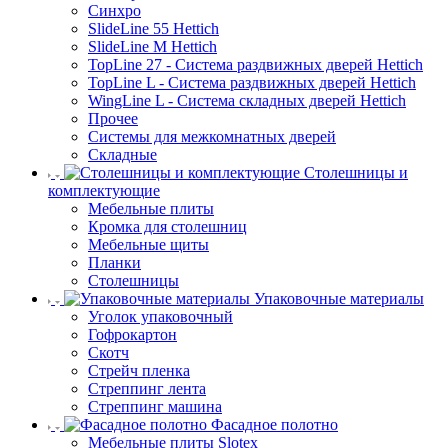
Синхро
SlideLine 55 Hettich
SlideLine M Hettich
TopLine 27 - Система раздвижных дверей Hettich
TopLine L - Система раздвижных дверей Hettich
WingLine L - Система складных дверей Hettich
Прочее
Системы для межкомнатных дверей
Складные
Столешницы и
комплектующие
Мебельные плиты
Кромка для столешниц
Мебельные щиты
Планки
Столешницы
Упаковочные материалы
Уголок упаковочный
Гофрокартон
Скотч
Стрейч пленка
Стреппинг лента
Стреппинг машина
Фасадное полотно
Мебельные плиты Slotex