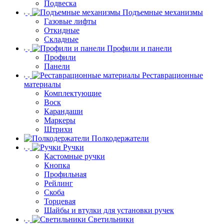
Подвеска
Подъемные механизмы
Газовые лифты
Откидные
Складные
Профили и панели
Профили
Панели
Реставрационные
материалы
Комплектующие
Воск
Карандаши
Маркеры
Штрихи
Полкодержатели
Ручки
Кастомные ручки
Кнопка
Профильная
Рейлинг
Скоба
Торцевая
Шайбы и втулки для установки ручек
Светильники