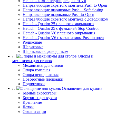
Hettich - комплектующие Quadro V6
Направляющие скрытого монтажа Push-to-Open
Направляющие шариковые Push + Soft closing
Направляющие шариковые Push-to-Open
Направляющие скрытого монтажа с доводчиком
Hettich - Quadro 25 плавного закрывания
Hettich - Quadro 25 с функцией Stop Control
Hettich - Quadro V6 плавного закрывания
Hettich - Quadro V6 с механизмом Push to open
Роликовые
Шариковые
Шариковые с доводчиком
Опоры и
механизмы для столов
Механизмы для столов
Опора колесная
Опора неподвижная
Поворотные площадки
Подпятники
Оснащение для кухонь
Барные аксессуары
Корзины для кухни
Крепление
Лотки
Организации