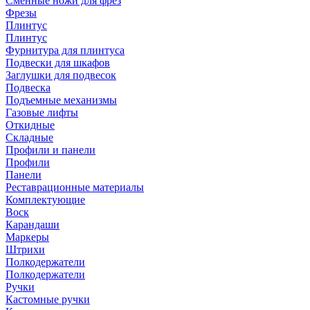
Сменные ножи для фрез
Фрезы
Плинтус
Плинтус
Фурнитура для плинтуса
Подвески для шкафов
Заглушки для подвесок
Подвеска
Подъемные механизмы
Газовые лифты
Откидные
Складные
Профили и панели
Профили
Панели
Реставрационные материалы
Комплектующие
Воск
Карандаши
Маркеры
Штрихи
Полкодержатели
Полкодержатели
Ручки
Кастомные ручки