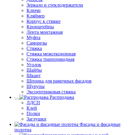
Зеркало и стеклодержатели
Ключи
Кляймер
Корпус к стяжке
Кронштейны
Лента монтажная
Муфта
Саморезы
Стяжка
Стяжка межсекционная
Стяжка трапецивидная
Уголок
Шайбы
Шкант
Шпонка для рамочных фасадов
Шурупы
Эксцентриковая стяжка
Распродажа
ЛДСП
Клей
Полки
Заглушки
Фасады и фасадные
полотна