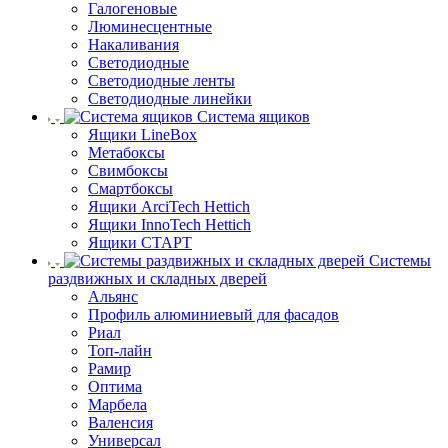
Галогеновые
Люминесцентные
Накаливания
Светодиодные
Светодиодные ленты
Светодиодные линейки
Система ящиков
Ящики LineBox
Метабоксы
Свимбоксы
Смартбоксы
Ящики ArciTech Hettich
Ящики InnoTech Hettich
Ящики СТАРТ
Системы
раздвижных и складных дверей
Альянс
Профиль алюминиевый для фасадов
Риал
Топ-лайн
Рамир
Оптима
Марбела
Валенсия
Универсал