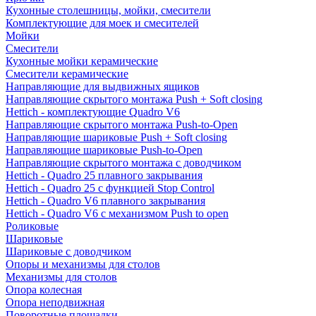
Кухонные столешницы, мойки, смесители
Комплектующие для моек и смесителей
Мойки
Смесители
Кухонные мойки керамические
Смесители керамические
Направляющие для выдвижных ящиков
Направляющие скрытого монтажа Push + Soft closing
Hettich - комплектующие Quadro V6
Направляющие скрытого монтажа Push-to-Open
Направляющие шариковые Push + Soft closing
Направляющие шариковые Push-to-Open
Направляющие скрытого монтажа с доводчиком
Hettich - Quadro 25 плавного закрывания
Hettich - Quadro 25 с функцией Stop Control
Hettich - Quadro V6 плавного закрывания
Hettich - Quadro V6 с механизмом Push to open
Роликовые
Шариковые
Шариковые с доводчиком
Опоры и механизмы для столов
Механизмы для столов
Опора колесная
Опора неподвижная
Поворотные площадки