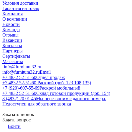
Условия доставки
Гарантия на товар
Компания
О компании
Новости
Команда
Отзывы
Вакансии
Контакты
Партнеры
Сертификаты
Магазины
info@furnitura32.ru
info@furnitura32.ru
Email
+7 4832 52-51-60
Отдел продаж
+7 4832 52-51-60
Раскрой (доб. 123,108,135)
+7 (920)-607-55-69
Раскрой мобильный
+7 4832 52-51-60
Склад готовой продукции (доб. 154)
8 (4832) 20 01 45
Мы перезвоним с данного номера.
Недоступен для обратного звонка
Заказать звонок
Задать вопрос
Войти