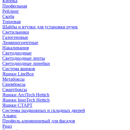
Кнопка
Профильная
Рейлинг
Скоба
Торцевая
Шайбы и втулки для установки ручек
Светильники
Галогеновые
Люминесцентные
Накаливания
Светодиодные
Светодиодные ленты
Светодиодные линейки
Система ящиков
Ящики LineBox
Метабоксы
Свимбоксы
Смартбоксы
Ящики ArciTech Hettich
Ящики InnoTech Hettich
Ящики СТАРТ
Системы раздвижных и складных дверей
Альянс
Профиль алюминиевый для фасадов
Риал