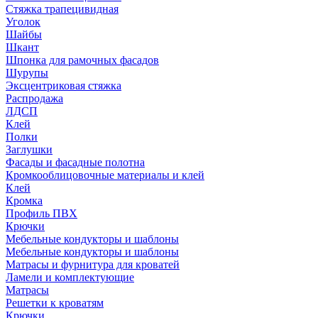
Стяжка трапецивидная
Уголок
Шайбы
Шкант
Шпонка для рамочных фасадов
Шурупы
Эксцентриковая стяжка
Распродажа
ЛДСП
Клей
Полки
Заглушки
Фасады и фасадные полотна
Кромкооблицовочные материалы и клей
Клей
Кромка
Профиль ПВХ
Крючки
Мебельные кондукторы и шаблоны
Мебельные кондукторы и шаблоны
Матрасы и фурнитура для кроватей
Ламели и комплектующие
Матрасы
Решетки к кроватям
Крючки