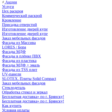
Акции
Услуги
Цех раскроя
Коммерческий раскрой
Кромление
Присадка отверстий
Изготовление дверей купе
Изготовление дверей купе
Заказ мебельных фасадов
Фасады из Массива
LORES / Бора
Фасады МДФ
Фасады в плёнке ПВХ
Фасады из пластика
Фасады МДФ + эмаль
Фасады из TSS плит
UV-панели
SLOTEX. Плиты Solid Compact
Заказ мебельных фасадов
Стеклодеталь
Обработка стекол и зеркал
Бесплатная доставка» по г. Брянску!
Бесплатная доставка» по г. Брянску!
Как купить
Условия оплаты