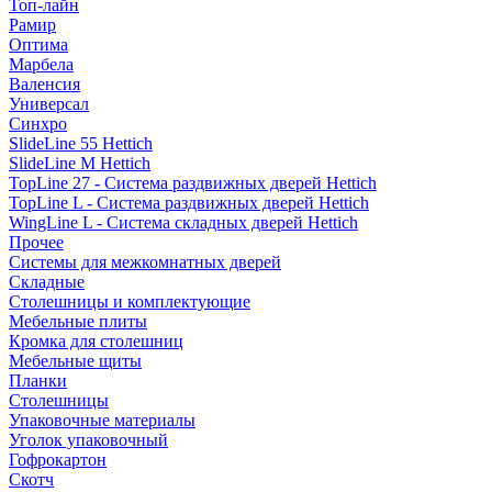
Топ-лайн
Рамир
Оптима
Марбела
Валенсия
Универсал
Синхро
SlideLine 55 Hettich
SlideLine M Hettich
TopLine 27 - Система раздвижных дверей Hettich
TopLine L - Система раздвижных дверей Hettich
WingLine L - Система складных дверей Hettich
Прочее
Системы для межкомнатных дверей
Складные
Столешницы и комплектующие
Мебельные плиты
Кромка для столешниц
Мебельные щиты
Планки
Столешницы
Упаковочные материалы
Уголок упаковочный
Гофрокартон
Скотч