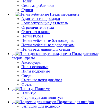
Полки
Система рейлингов
Сушки
Петли мебельные
Адаптеры и подкладки
Комплектующие для петель
Ограничители угла
Ответная планка
Петли PUSH
Петли мебельные без доводчика
Петли мебельные с доводчиком
Петли распашные для стекла
Пилы дисковые,
сверла, фрезы
Аксессуары
Пилы основные
Пилы подрезные
Сверла
Сменные ножи для фрез
Фрезы
Плинтус
Плинтус
Фурнитура для плинтуса
Подвески для шкафов
Заглушки для подвесок