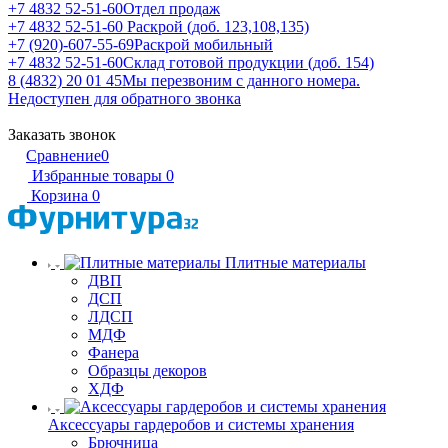
+7 4832 52-51-60
Отдел продаж
+7 4832 52-51-60
Раскрой (доб. 123,108,135)
+7 (920)-607-55-69
Раскрой мобильный
+7 4832 52-51-60
Склад готовой продукции (доб. 154)
8 (4832) 20 01 45
Мы перезвоним с данного номера.
Недоступен для обратного звонка
Заказать звонок
Сравнение
0
Избранные товары
0
Корзина
0
Плитные материалы
ДВП
ДСП
ЛДСП
МДФ
Фанера
Образцы декоров
ХДФ
Аксессуары гардеробов и системы хранения
Брючница