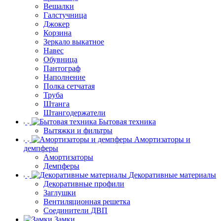
Вешалки
Галстучница
Джокер
Корзина
Зеркало выкатное
Навес
Обувница
Пантограф
Наполнение
Полка сетчатая
Труба
Штанга
Штангодержатели
Бытовая техника
Вытяжки и фильтры
Амортизаторы и
демпферы
Амортизаторы
Демпферы
Декоративные материалы
Декоративные профили
Заглушки
Вентиляционная решетка
Соединители ДВП
Замки