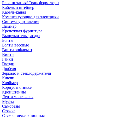
Блок питания/ Трансформаторы
Кабель и штейкер
Кабель-канал
Комплектующие для электрики
Система управления
Диммер
Крепежная фурнитура
Выпрямитель фасада
Болты
Болты весовые
Винт-конфирмат
Винты
Гайки
Гвозди
Дюбеля
Зеркало и стеклодержатели
Ключи
Кляймер
Корпус к стяжке
Кронштейны
Лента монтажная
Муфта
Саморезы
Стяжка
Стяжка межсекционная