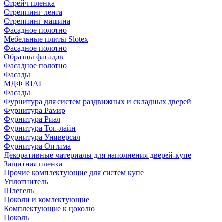
Стрейч пленка
Стреппинг лента
Стреппинг машина
Фасадное полотно
Мебельные плиты Slotex
Фасадное полотно
Образцы фасадов
Фасадное полотно
Фасады
МДФ RIAL
Фасады
Фурнитура для систем раздвижных и складных дверей
Фурнитура Рамир
Фурнитура Риал
Фурнитура Топ-лайн
Фурнитура Универсал
Фурнитура Оптима
Декоративные материалы для наполнения дверей-купе
Защитная пленка
Прочие комплектующие для систем купе
Уплотнитель
Шлегель
Цоколи и комлектующие
Комплектующие к цоколю
Цоколь