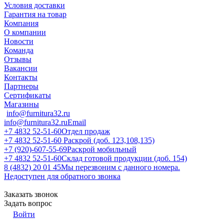
Условия доставки
Гарантия на товар
Компания
О компании
Новости
Команда
Отзывы
Вакансии
Контакты
Партнеры
Сертификаты
Магазины
info@furnitura32.ru
info@furnitura32.ru
Email
+7 4832 52-51-60
Отдел продаж
+7 4832 52-51-60
Раскрой (доб. 123,108,135)
+7 (920)-607-55-69
Раскрой мобильный
+7 4832 52-51-60
Склад готовой продукции (доб. 154)
8 (4832) 20 01 45
Мы перезвоним с данного номера.
Недоступен для обратного звонка
Заказать звонок
Задать вопрос
Войти