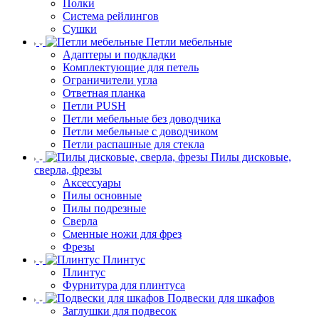
Полки
Система рейлингов
Сушки
Петли мебельные
Адаптеры и подкладки
Комплектующие для петель
Ограничители угла
Ответная планка
Петли PUSH
Петли мебельные без доводчика
Петли мебельные с доводчиком
Петли распашные для стекла
Пилы дисковые,
сверла, фрезы
Аксессуары
Пилы основные
Пилы подрезные
Сверла
Сменные ножи для фрез
Фрезы
Плинтус
Плинтус
Фурнитура для плинтуса
Подвески для шкафов
Заглушки для подвесок