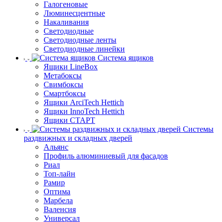
Галогеновые
Люминесцентные
Накаливания
Светодиодные
Светодиодные ленты
Светодиодные линейки
Система ящиков
Ящики LineBox
Метабоксы
Свимбоксы
Смартбоксы
Ящики ArciTech Hettich
Ящики InnoTech Hettich
Ящики СТАРТ
Системы
раздвижных и складных дверей
Альянс
Профиль алюминиевый для фасадов
Риал
Топ-лайн
Рамир
Оптима
Марбела
Валенсия
Универсал