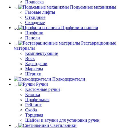
Подвеска
Подъемные механизмы
Газовые лифты
Откидные
Складные
Профили и панели
Профили
Панели
Реставрационные
материалы
Комплектующие
Воск
Карандаши
Маркеры
Штрихи
Полкодержатели
Ручки
Кастомные ручки
Кнопка
Профильная
Рейлинг
Скоба
Торцевая
Шайбы и втулки для установки ручек
Светильники