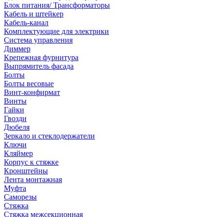
Блок питания/ Трансформаторы
Кабель и штейкер
Кабель-канал
Комплектующие для электрики
Система управления
Диммер
Крепежная фурнитура
Выпрямитель фасада
Болты
Болты весовые
Винт-конфирмат
Винты
Гайки
Гвозди
Дюбеля
Зеркало и стеклодержатели
Ключи
Кляймер
Корпус к стяжке
Кронштейны
Лента монтажная
Муфта
Саморезы
Стяжка
Стяжка межсекционная