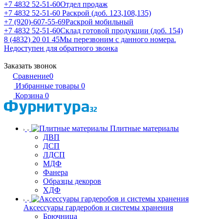
+7 4832 52-51-60
Отдел продаж
+7 4832 52-51-60
Раскрой (доб. 123,108,135)
+7 (920)-607-55-69
Раскрой мобильный
+7 4832 52-51-60
Склад готовой продукции (доб. 154)
8 (4832) 20 01 45
Мы перезвоним с данного номера.
Недоступен для обратного звонка
Заказать звонок
Сравнение
0
Избранные товары
0
Корзина
0
Плитные материалы
ДВП
ДСП
ЛДСП
МДФ
Фанера
Образцы декоров
ХДФ
Аксессуары гардеробов и системы хранения
Брючница