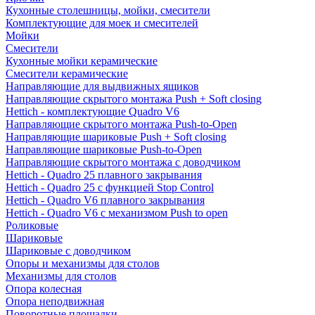
Кухонные столешницы, мойки, смесители
Комплектующие для моек и смесителей
Мойки
Смесители
Кухонные мойки керамические
Смесители керамические
Направляющие для выдвижных ящиков
Направляющие скрытого монтажа Push + Soft closing
Hettich - комплектующие Quadro V6
Направляющие скрытого монтажа Push-to-Open
Направляющие шариковые Push + Soft closing
Направляющие шариковые Push-to-Open
Направляющие скрытого монтажа с доводчиком
Hettich - Quadro 25 плавного закрывания
Hettich - Quadro 25 с функцией Stop Control
Hettich - Quadro V6 плавного закрывания
Hettich - Quadro V6 с механизмом Push to open
Роликовые
Шариковые
Шариковые с доводчиком
Опоры и механизмы для столов
Механизмы для столов
Опора колесная
Опора неподвижная
Поворотные площадки