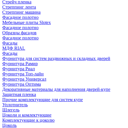
Стрейч пленка
Стреппинг лента
Стреппинг машина
Фасадное полотно
Мебельные плиты Slotex
Фасадное полотно
Образцы фасадов
Фасадное полотно
Фасады
МДФ RIAL
Фасады
Фурнитура для систем раздвижных и складных дверей
Фурнитура Рамир
Фурнитура Риал
Фурнитура Топ-лайн
Фурнитура Универсал
Фурнитура Оптима
Декоративные материалы для наполнения дверей-купе
Защитная пленка
Прочие комплектующие для систем купе
Уплотнитель
Шлегель
Цоколи и комлектующие
Комплектующие к цоколю
Цоколь