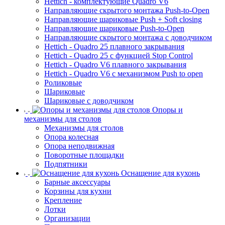
Hettich - комплектующие Quadro V6
Направляющие скрытого монтажа Push-to-Open
Направляющие шариковые Push + Soft closing
Направляющие шариковые Push-to-Open
Направляющие скрытого монтажа с доводчиком
Hettich - Quadro 25 плавного закрывания
Hettich - Quadro 25 с функцией Stop Control
Hettich - Quadro V6 плавного закрывания
Hettich - Quadro V6 с механизмом Push to open
Роликовые
Шариковые
Шариковые с доводчиком
Опоры и
механизмы для столов
Механизмы для столов
Опора колесная
Опора неподвижная
Поворотные площадки
Подпятники
Оснащение для кухонь
Барные аксессуары
Корзины для кухни
Крепление
Лотки
Организации