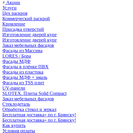
Акции
Услуги
Цех раскроя
Коммерческий раскрой
Кромление
Присадка отверстий
Изготовление дверей купе
Изготовление дверей купе
Заказ мебельных фасадов
Фасады из Массива
LORES / Бора
Фасады МДФ
Фасады в плёнке ПВХ
Фасады из пластика
Фасады МДФ + эмаль
Фасады из TSS плит
UV-панели
SLOTEX. Плиты Solid Compact
Заказ мебельных фасадов
Стеклодеталь
Обработка стекол и зеркал
Бесплатная доставка» по г. Брянску!
Бесплатная доставка» по г. Брянску!
Как купить
Условия оплаты