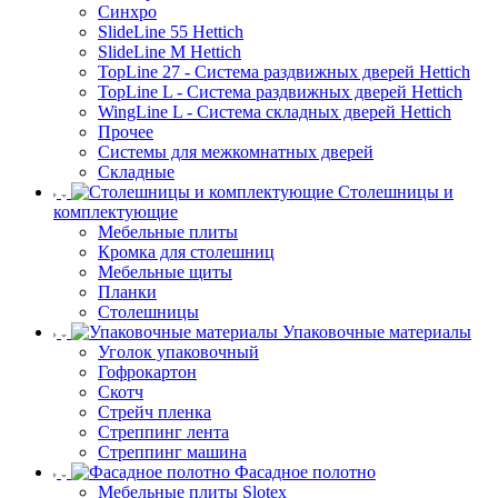
Синхро
SlideLine 55 Hettich
SlideLine M Hettich
TopLine 27 - Система раздвижных дверей Hettich
TopLine L - Система раздвижных дверей Hettich
WingLine L - Система складных дверей Hettich
Прочее
Системы для межкомнатных дверей
Складные
Столешницы и
комплектующие
Мебельные плиты
Кромка для столешниц
Мебельные щиты
Планки
Столешницы
Упаковочные материалы
Уголок упаковочный
Гофрокартон
Скотч
Стрейч пленка
Стреппинг лента
Стреппинг машина
Фасадное полотно
Мебельные плиты Slotex