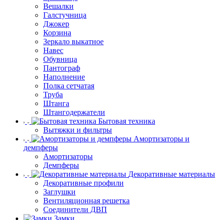
Вешалки
Галстучница
Джокер
Корзина
Зеркало выкатное
Навес
Обувница
Пантограф
Наполнение
Полка сетчатая
Труба
Штанга
Штангодержатели
Бытовая техника
Вытяжки и фильтры
Амортизаторы и
демпферы
Амортизаторы
Демпферы
Декоративные материалы
Декоративные профили
Заглушки
Вентиляционная решетка
Соединители ДВП
Замки