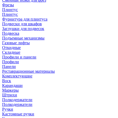
Сменные ножи для фрез
Фрезы
Плинтус
Плинтус
Фурнитура для плинтуса
Подвески для шкафов
Заглушки для подвесок
Подвеска
Подъемные механизмы
Газовые лифты
Откидные
Складные
Профили и панели
Профили
Панели
Реставрационные материалы
Комплектующие
Воск
Карандаши
Маркеры
Штрихи
Полкодержатели
Полкодержатели
Ручки
Кастомные ручки