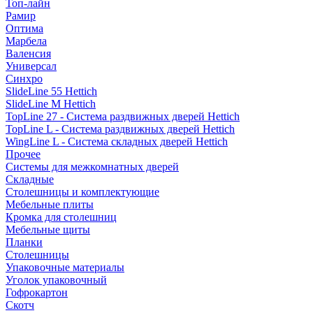
Топ-лайн
Рамир
Оптима
Марбела
Валенсия
Универсал
Синхро
SlideLine 55 Hettich
SlideLine M Hettich
TopLine 27 - Система раздвижных дверей Hettich
TopLine L - Система раздвижных дверей Hettich
WingLine L - Система складных дверей Hettich
Прочее
Системы для межкомнатных дверей
Складные
Столешницы и комплектующие
Мебельные плиты
Кромка для столешниц
Мебельные щиты
Планки
Столешницы
Упаковочные материалы
Уголок упаковочный
Гофрокартон
Скотч