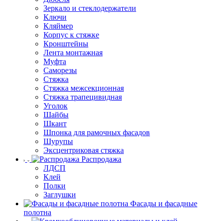
Зеркало и стеклодержатели
Ключи
Кляймер
Корпус к стяжке
Кронштейны
Лента монтажная
Муфта
Саморезы
Стяжка
Стяжка межсекционная
Стяжка трапецивидная
Уголок
Шайбы
Шкант
Шпонка для рамочных фасадов
Шурупы
Эксцентриковая стяжка
Распродажа
ЛДСП
Клей
Полки
Заглушки
Фасады и фасадные
полотна