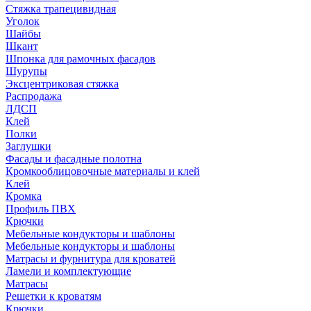
Стяжка трапецивидная
Уголок
Шайбы
Шкант
Шпонка для рамочных фасадов
Шурупы
Эксцентриковая стяжка
Распродажа
ЛДСП
Клей
Полки
Заглушки
Фасады и фасадные полотна
Кромкооблицовочные материалы и клей
Клей
Кромка
Профиль ПВХ
Крючки
Мебельные кондукторы и шаблоны
Мебельные кондукторы и шаблоны
Матрасы и фурнитура для кроватей
Ламели и комплектующие
Матрасы
Решетки к кроватям
Крючки