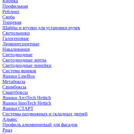
Кнопка
Профильная
Рейлинг
Скоба
Торцевая
Шайбы и втулки для установки ручек
Светильники
Галогеновые
Люминесцентные
Накаливания
Светодиодные
Светодиодные ленты
Светодиодные линейки
Система ящиков
Ящики LineBox
Метабоксы
Свимбоксы
Смартбоксы
Ящики ArciTech Hettich
Ящики InnoTech Hettich
Ящики СТАРТ
Системы раздвижных и складных дверей
Альянс
Профиль алюминиевый для фасадов
Риал