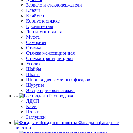
Зеркало и стеклодержатели
Ключи
Кляймер
Корпус к стяжке
Кронштейны
Лента монтажная
Муфта
Саморезы
Стяжка
Стяжка межсекционная
Стяжка трапецивидная
Уголок
Шайбы
Шкант
Шпонка для рамочных фасадов
Шурупы
Эксцентриковая стяжка
Распродажа
ЛДСП
Клей
Полки
Заглушки
Фасады и фасадные
полотна