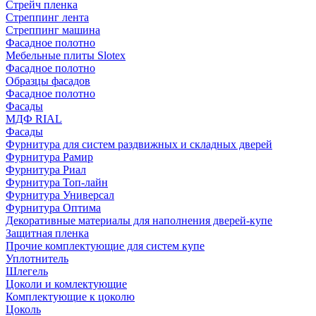
Стрейч пленка
Стреппинг лента
Стреппинг машина
Фасадное полотно
Мебельные плиты Slotex
Фасадное полотно
Образцы фасадов
Фасадное полотно
Фасады
МДФ RIAL
Фасады
Фурнитура для систем раздвижных и складных дверей
Фурнитура Рамир
Фурнитура Риал
Фурнитура Топ-лайн
Фурнитура Универсал
Фурнитура Оптима
Декоративные материалы для наполнения дверей-купе
Защитная пленка
Прочие комплектующие для систем купе
Уплотнитель
Шлегель
Цоколи и комлектующие
Комплектующие к цоколю
Цоколь