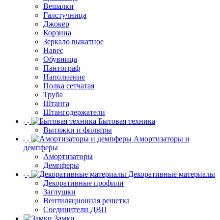
Вешалки
Галстучница
Джокер
Корзина
Зеркало выкатное
Навес
Обувница
Пантограф
Наполнение
Полка сетчатая
Труба
Штанга
Штангодержатели
Бытовая техника
Вытяжки и фильтры
Амортизаторы и
демпферы
Амортизаторы
Демпферы
Декоративные материалы
Декоративные профили
Заглушки
Вентиляционная решетка
Соединители ДВП
Замки