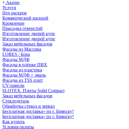
Акции
Услуги
Цех раскроя
Коммерческий раскрой
Кромление
Присадка отверстий
Изготовление дверей купе
Изготовление дверей купе
Заказ мебельных фасадов
Фасады из Массива
LORES / Бора
Фасады МДФ
Фасады в плёнке ПВХ
Фасады из пластика
Фасады МДФ + эмаль
Фасады из TSS плит
UV-панели
SLOTEX. Плиты Solid Compact
Заказ мебельных фасадов
Стеклодеталь
Обработка стекол и зеркал
Бесплатная доставка» по г. Брянску!
Бесплатная доставка» по г. Брянску!
Как купить
Условия оплаты