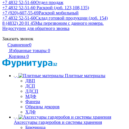
+7 4832 52-51-60
Отдел продаж
+7 4832 52-51-60
Раскрой (доб. 123,108,135)
+7 (920)-607-55-69
Раскрой мобильный
+7 4832 52-51-60
Склад готовой продукции (доб. 154)
8 (4832) 20 01 45
Мы перезвоним с данного номера.
Недоступен для обратного звонка
Заказать звонок
Сравнение
0
Избранные товары
0
Корзина
0
Плитные материалы
ДВП
ДСП
ЛДСП
МДФ
Фанера
Образцы декоров
ХДФ
Аксессуары гардеробов и системы хранения
Брючница