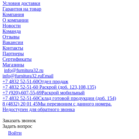
Условия доставки
Гарантия на товар
Компания
О компании
Новости
Команда
Отзывы
Вакансии
Контакты
Партнеры
Сертификаты
Магазины
info@furnitura32.ru
info@furnitura32.ru
Email
+7 4832 52-51-60
Отдел продаж
+7 4832 52-51-60
Раскрой (доб. 123,108,135)
+7 (920)-607-55-69
Раскрой мобильный
+7 4832 52-51-60
Склад готовой продукции (доб. 154)
8 (4832) 20 01 45
Мы перезвоним с данного номера.
Недоступен для обратного звонка
Заказать звонок
Задать вопрос
Войти