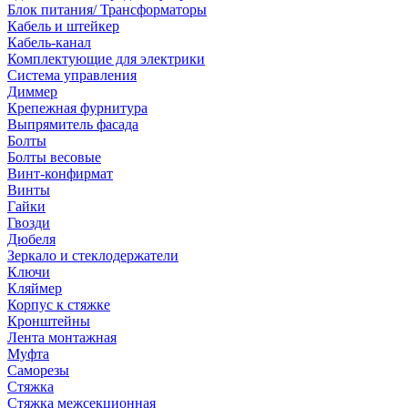
Блок питания/ Трансформаторы
Кабель и штейкер
Кабель-канал
Комплектующие для электрики
Система управления
Диммер
Крепежная фурнитура
Выпрямитель фасада
Болты
Болты весовые
Винт-конфирмат
Винты
Гайки
Гвозди
Дюбеля
Зеркало и стеклодержатели
Ключи
Кляймер
Корпус к стяжке
Кронштейны
Лента монтажная
Муфта
Саморезы
Стяжка
Стяжка межсекционная