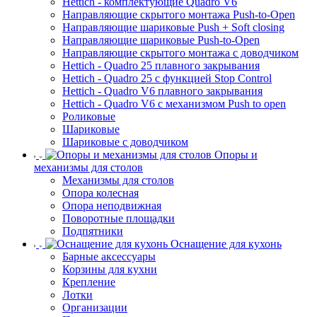
Hettich - комплектующие Quadro V6
Направляющие скрытого монтажа Push-to-Open
Направляющие шариковые Push + Soft closing
Направляющие шариковые Push-to-Open
Направляющие скрытого монтажа с доводчиком
Hettich - Quadro 25 плавного закрывания
Hettich - Quadro 25 с функцией Stop Control
Hettich - Quadro V6 плавного закрывания
Hettich - Quadro V6 с механизмом Push to open
Роликовые
Шариковые
Шариковые с доводчиком
Опоры и
механизмы для столов
Механизмы для столов
Опора колесная
Опора неподвижная
Поворотные площадки
Подпятники
Оснащение для кухонь
Барные аксессуары
Корзины для кухни
Крепление
Лотки
Организации