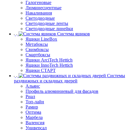
Галогеновые
Люминесцентные
Накаливания
Светодиодные
Светодиодные ленты
Светодиодные линейки
Система ящиков
Ящики LineBox
Метабоксы
Свимбоксы
Смартбоксы
Ящики ArciTech Hettich
Ящики InnoTech Hettich
Ящики СТАРТ
Системы
раздвижных и складных дверей
Альянс
Профиль алюминиевый для фасадов
Риал
Топ-лайн
Рамир
Оптима
Марбела
Валенсия
Универсал