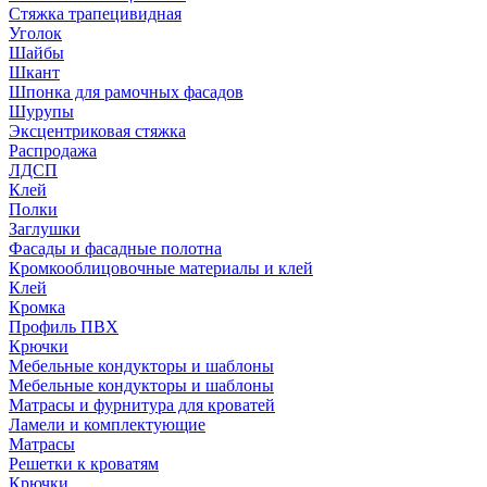
Стяжка трапецивидная
Уголок
Шайбы
Шкант
Шпонка для рамочных фасадов
Шурупы
Эксцентриковая стяжка
Распродажа
ЛДСП
Клей
Полки
Заглушки
Фасады и фасадные полотна
Кромкооблицовочные материалы и клей
Клей
Кромка
Профиль ПВХ
Крючки
Мебельные кондукторы и шаблоны
Мебельные кондукторы и шаблоны
Матрасы и фурнитура для кроватей
Ламели и комплектующие
Матрасы
Решетки к кроватям
Крючки