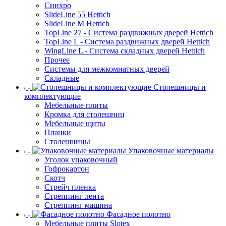
Синхро
SlideLine 55 Hettich
SlideLine M Hettich
TopLine 27 - Система раздвижных дверей Hettich
TopLine L - Система раздвижных дверей Hettich
WingLine L - Система складных дверей Hettich
Прочее
Системы для межкомнатных дверей
Складные
Столешницы и
комплектующие
Мебельные плиты
Кромка для столешниц
Мебельные щиты
Планки
Столешницы
Упаковочные материалы
Уголок упаковочный
Гофрокартон
Скотч
Стрейч пленка
Стреппинг лента
Стреппинг машина
Фасадное полотно
Мебельные плиты Slotex