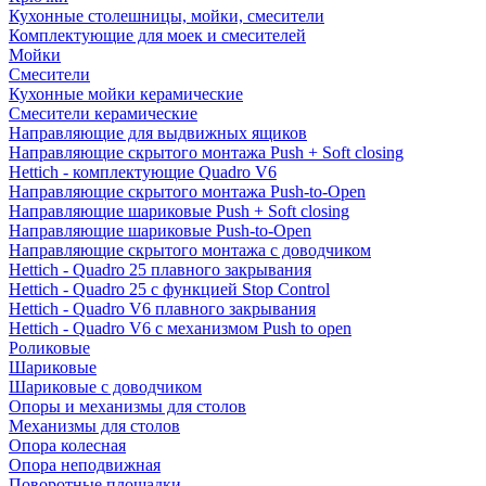
Кухонные столешницы, мойки, смесители
Комплектующие для моек и смесителей
Мойки
Смесители
Кухонные мойки керамические
Смесители керамические
Направляющие для выдвижных ящиков
Направляющие скрытого монтажа Push + Soft closing
Hettich - комплектующие Quadro V6
Направляющие скрытого монтажа Push-to-Open
Направляющие шариковые Push + Soft closing
Направляющие шариковые Push-to-Open
Направляющие скрытого монтажа с доводчиком
Hettich - Quadro 25 плавного закрывания
Hettich - Quadro 25 с функцией Stop Control
Hettich - Quadro V6 плавного закрывания
Hettich - Quadro V6 с механизмом Push to open
Роликовые
Шариковые
Шариковые с доводчиком
Опоры и механизмы для столов
Механизмы для столов
Опора колесная
Опора неподвижная
Поворотные площадки