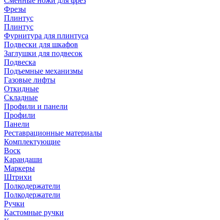
Сменные ножи для фрез
Фрезы
Плинтус
Плинтус
Фурнитура для плинтуса
Подвески для шкафов
Заглушки для подвесок
Подвеска
Подъемные механизмы
Газовые лифты
Откидные
Складные
Профили и панели
Профили
Панели
Реставрационные материалы
Комплектующие
Воск
Карандаши
Маркеры
Штрихи
Полкодержатели
Полкодержатели
Ручки
Кастомные ручки