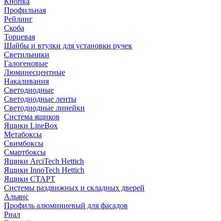
Кнопка
Профильная
Рейлинг
Скоба
Торцевая
Шайбы и втулки для установки ручек
Светильники
Галогеновые
Люминесцентные
Накаливания
Светодиодные
Светодиодные ленты
Светодиодные линейки
Система ящиков
Ящики LineBox
Метабоксы
Свимбоксы
Смартбоксы
Ящики ArciTech Hettich
Ящики InnoTech Hettich
Ящики СТАРТ
Системы раздвижных и складных дверей
Альянс
Профиль алюминиевый для фасадов
Риал