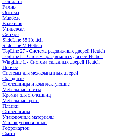
Топ-лайн
Рамир
Оптима
Марбела
Валенсия
Универсал
Синхро
SlideLine 55 Hettich
SlideLine M Hettich
TopLine 27 - Система раздвижных дверей Hettich
TopLine L - Система раздвижных дверей Hettich
WingLine L - Система складных дверей Hettich
Прочее
Системы для межкомнатных дверей
Складные
Столешницы и комплектующие
Мебельные плиты
Кромка для столешниц
Мебельные щиты
Планки
Столешницы
Упаковочные материалы
Уголок упаковочный
Гофрокартон
Скотч