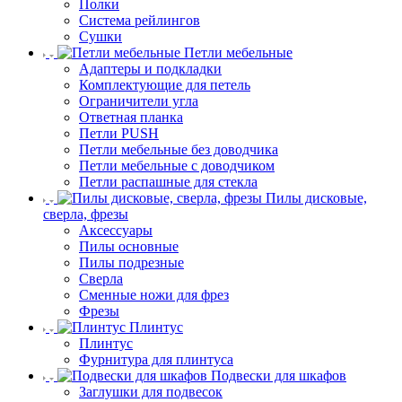
Полки
Система рейлингов
Сушки
Петли мебельные
Адаптеры и подкладки
Комплектующие для петель
Ограничители угла
Ответная планка
Петли PUSH
Петли мебельные без доводчика
Петли мебельные с доводчиком
Петли распашные для стекла
Пилы дисковые,
сверла, фрезы
Аксессуары
Пилы основные
Пилы подрезные
Сверла
Сменные ножи для фрез
Фрезы
Плинтус
Плинтус
Фурнитура для плинтуса
Подвески для шкафов
Заглушки для подвесок