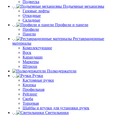
Подвеска
Подъемные механизмы
Газовые лифты
Откидные
Складные
Профили и панели
Профили
Панели
Реставрационные
материалы
Комплектующие
Воск
Карандаши
Маркеры
Штрихи
Полкодержатели
Ручки
Кастомные ручки
Кнопка
Профильная
Рейлинг
Скоба
Торцевая
Шайбы и втулки для установки ручек
Светильники