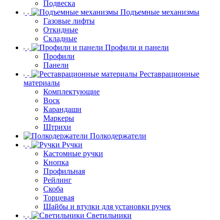
Подвеска
Подъемные механизмы
Газовые лифты
Откидные
Складные
Профили и панели
Профили
Панели
Реставрационные
материалы
Комплектующие
Воск
Карандаши
Маркеры
Штрихи
Полкодержатели
Ручки
Кастомные ручки
Кнопка
Профильная
Рейлинг
Скоба
Торцевая
Шайбы и втулки для установки ручек
Светильники