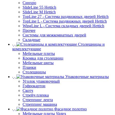
Синхро
SlideLine 55 Hettich
SlideLine M Hettich
TopLine 27 - Система раздвижных дверей Hettich
TopLine L - Система раздвижных дверей Hettich
WingLine L - Система складных дверей Hettich
Прочее
Системы для межкомнатных дверей
Складные
Столешницы и
комплектующие
Мебельные плиты
Кромка для столешниц
Мебельные щиты
Планки
Столешницы
Упаковочные материалы
Уголок упаковочный
Гофрокартон
Скотч
Стрейч пленка
Стреппинг лента
Стреппинг машина
Фасадное полотно
Мебельные плиты Slotex