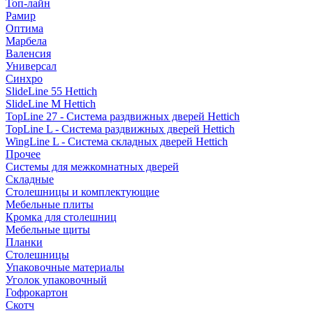
Топ-лайн
Рамир
Оптима
Марбела
Валенсия
Универсал
Синхро
SlideLine 55 Hettich
SlideLine M Hettich
TopLine 27 - Система раздвижных дверей Hettich
TopLine L - Система раздвижных дверей Hettich
WingLine L - Система складных дверей Hettich
Прочее
Системы для межкомнатных дверей
Складные
Столешницы и комплектующие
Мебельные плиты
Кромка для столешниц
Мебельные щиты
Планки
Столешницы
Упаковочные материалы
Уголок упаковочный
Гофрокартон
Скотч