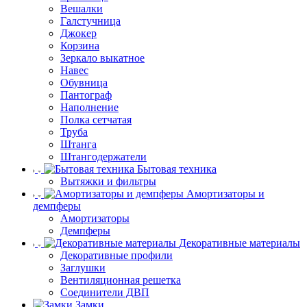
Вешалки
Галстучница
Джокер
Корзина
Зеркало выкатное
Навес
Обувница
Пантограф
Наполнение
Полка сетчатая
Труба
Штанга
Штангодержатели
Бытовая техника
Вытяжки и фильтры
Амортизаторы и
демпферы
Амортизаторы
Демпферы
Декоративные материалы
Декоративные профили
Заглушки
Вентиляционная решетка
Соединители ДВП
Замки