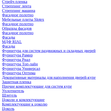
Стрейч пленка
Стреппинг лента
Стреппинг машина
Фасадное полотно
Мебельные плиты Slotex
Фасадное полотно
Образцы фасадов
Фасадное полотно
Фасады
МДФ RIAL
Фасады
Фурнитура для систем раздвижных и складных дверей
Фурнитура Рамир
Фурнитура Риал
Фурнитура Топ-лайн
Фурнитура Универсал
Фурнитура Оптима
Декоративные материалы для наполнения дверей-купе
Защитная пленка
Прочие комплектующие для систем купе
Уплотнитель
Шлегель
Цоколи и комлектующие
Комплектующие к цоколю
Цоколь