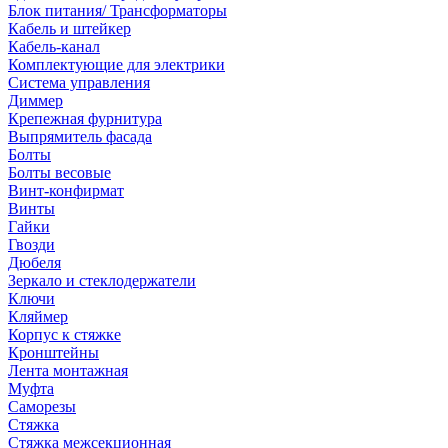
Блок питания/ Трансформаторы
Кабель и штейкер
Кабель-канал
Комплектующие для электрики
Система управления
Диммер
Крепежная фурнитура
Выпрямитель фасада
Болты
Болты весовые
Винт-конфирмат
Винты
Гайки
Гвозди
Дюбеля
Зеркало и стеклодержатели
Ключи
Кляймер
Корпус к стяжке
Кронштейны
Лента монтажная
Муфта
Саморезы
Стяжка
Стяжка межсекционная