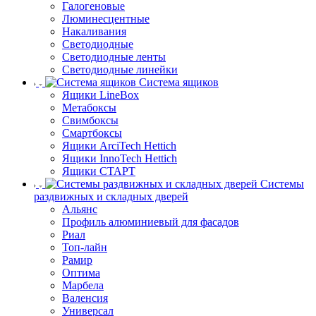
Галогеновые
Люминесцентные
Накаливания
Светодиодные
Светодиодные ленты
Светодиодные линейки
Система ящиков
Ящики LineBox
Метабоксы
Свимбоксы
Смартбоксы
Ящики ArciTech Hettich
Ящики InnoTech Hettich
Ящики СТАРТ
Системы
раздвижных и складных дверей
Альянс
Профиль алюминиевый для фасадов
Риал
Топ-лайн
Рамир
Оптима
Марбела
Валенсия
Универсал