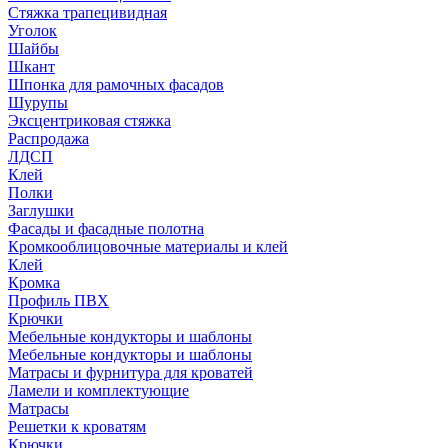
Стяжка трапецивидная
Уголок
Шайбы
Шкант
Шпонка для рамочных фасадов
Шурупы
Эксцентриковая стяжка
Распродажа
ЛДСП
Клей
Полки
Заглушки
Фасады и фасадные полотна
Кромкооблицовочные материалы и клей
Клей
Кромка
Профиль ПВХ
Крючки
Мебельные кондукторы и шаблоны
Мебельные кондукторы и шаблоны
Матрасы и фурнитура для кроватей
Ламели и комплектующие
Матрасы
Решетки к кроватям
Крючки