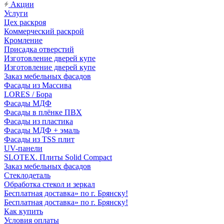
Акции
Услуги
Цех раскроя
Коммерческий раскрой
Кромление
Присадка отверстий
Изготовление дверей купе
Изготовление дверей купе
Заказ мебельных фасадов
Фасады из Массива
LORES / Бора
Фасады МДФ
Фасады в плёнке ПВХ
Фасады из пластика
Фасады МДФ + эмаль
Фасады из TSS плит
UV-панели
SLOTEX. Плиты Solid Compact
Заказ мебельных фасадов
Стеклодеталь
Обработка стекол и зеркал
Бесплатная доставка» по г. Брянску!
Бесплатная доставка» по г. Брянску!
Как купить
Условия оплаты