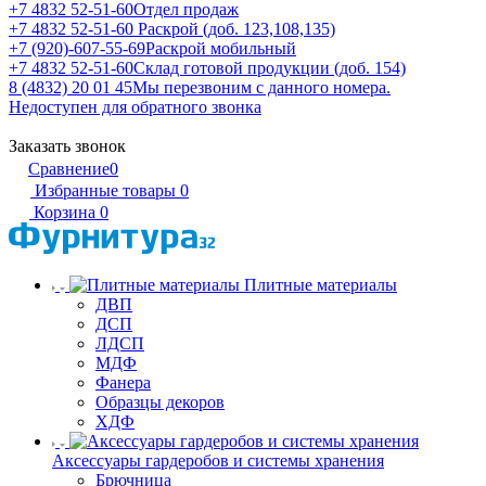
+7 4832 52-51-60
Отдел продаж
+7 4832 52-51-60
Раскрой (доб. 123,108,135)
+7 (920)-607-55-69
Раскрой мобильный
+7 4832 52-51-60
Склад готовой продукции (доб. 154)
8 (4832) 20 01 45
Мы перезвоним с данного номера.
Недоступен для обратного звонка
Заказать звонок
Сравнение
0
Избранные товары
0
Корзина
0
Плитные материалы
ДВП
ДСП
ЛДСП
МДФ
Фанера
Образцы декоров
ХДФ
Аксессуары гардеробов и системы хранения
Брючница