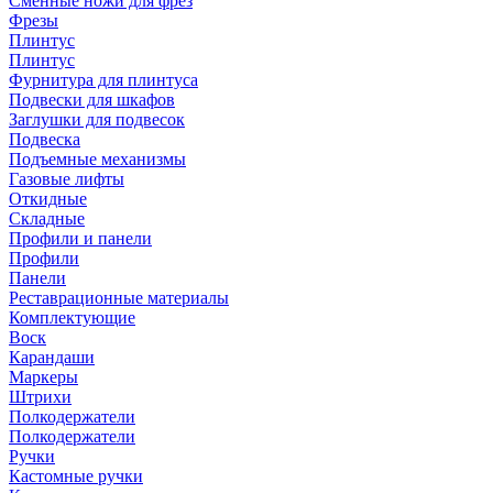
Сменные ножи для фрез
Фрезы
Плинтус
Плинтус
Фурнитура для плинтуса
Подвески для шкафов
Заглушки для подвесок
Подвеска
Подъемные механизмы
Газовые лифты
Откидные
Складные
Профили и панели
Профили
Панели
Реставрационные материалы
Комплектующие
Воск
Карандаши
Маркеры
Штрихи
Полкодержатели
Полкодержатели
Ручки
Кастомные ручки