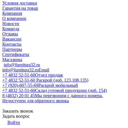
Условия доставки
Гарантия на товар
Компания
О компании
Новости
Команда
Отзывы
Вакансии
Контакты
Партнеры
Сертификаты
Магазины
info@furnitura32.ru
info@furnitura32.ru
Email
+7 4832 52-51-60
Отдел продаж
+7 4832 52-51-60
Раскрой (доб. 123,108,135)
+7 (920)-607-55-69
Раскрой мобильный
+7 4832 52-51-60
Склад готовой продукции (доб. 154)
8 (4832) 20 01 45
Мы перезвоним с данного номера.
Недоступен для обратного звонка
Заказать звонок
Задать вопрос
Войти