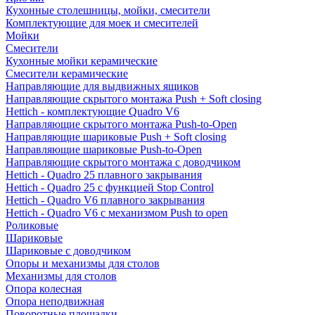
Кухонные столешницы, мойки, смесители
Комплектующие для моек и смесителей
Мойки
Смесители
Кухонные мойки керамические
Смесители керамические
Направляющие для выдвижных ящиков
Направляющие скрытого монтажа Push + Soft closing
Hettich - комплектующие Quadro V6
Направляющие скрытого монтажа Push-to-Open
Направляющие шариковые Push + Soft closing
Направляющие шариковые Push-to-Open
Направляющие скрытого монтажа с доводчиком
Hettich - Quadro 25 плавного закрывания
Hettich - Quadro 25 с функцией Stop Control
Hettich - Quadro V6 плавного закрывания
Hettich - Quadro V6 с механизмом Push to open
Роликовые
Шариковые
Шариковые с доводчиком
Опоры и механизмы для столов
Механизмы для столов
Опора колесная
Опора неподвижная
Поворотные площадки