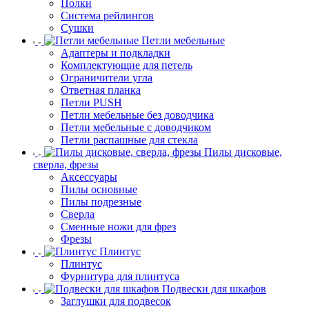
Полки
Система рейлингов
Сушки
Петли мебельные
Адаптеры и подкладки
Комплектующие для петель
Ограничители угла
Ответная планка
Петли PUSH
Петли мебельные без доводчика
Петли мебельные с доводчиком
Петли распашные для стекла
Пилы дисковые,
сверла, фрезы
Аксессуары
Пилы основные
Пилы подрезные
Сверла
Сменные ножи для фрез
Фрезы
Плинтус
Плинтус
Фурнитура для плинтуса
Подвески для шкафов
Заглушки для подвесок