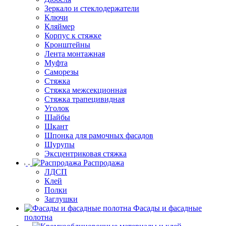
Зеркало и стеклодержатели
Ключи
Кляймер
Корпус к стяжке
Кронштейны
Лента монтажная
Муфта
Саморезы
Стяжка
Стяжка межсекционная
Стяжка трапецивидная
Уголок
Шайбы
Шкант
Шпонка для рамочных фасадов
Шурупы
Эксцентриковая стяжка
Распродажа
ЛДСП
Клей
Полки
Заглушки
Фасады и фасадные
полотна