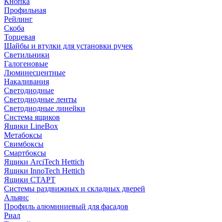
Кнопка
Профильная
Рейлинг
Скоба
Торцевая
Шайбы и втулки для установки ручек
Светильники
Галогеновые
Люминесцентные
Накаливания
Светодиодные
Светодиодные ленты
Светодиодные линейки
Система ящиков
Ящики LineBox
Метабоксы
Свимбоксы
Смартбоксы
Ящики ArciTech Hettich
Ящики InnoTech Hettich
Ящики СТАРТ
Системы раздвижных и складных дверей
Альянс
Профиль алюминиевый для фасадов
Риал