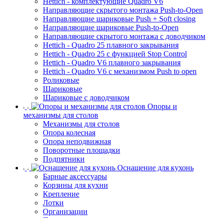
Hettich - комплектующие Quadro V6
Направляющие скрытого монтажа Push-to-Open
Направляющие шариковые Push + Soft closing
Направляющие шариковые Push-to-Open
Направляющие скрытого монтажа с доводчиком
Hettich - Quadro 25 плавного закрывания
Hettich - Quadro 25 с функцией Stop Control
Hettich - Quadro V6 плавного закрывания
Hettich - Quadro V6 с механизмом Push to open
Роликовые
Шариковые
Шариковые с доводчиком
Опоры и
механизмы для столов
Механизмы для столов
Опора колесная
Опора неподвижная
Поворотные площадки
Подпятники
Оснащение для кухонь
Барные аксессуары
Корзины для кухни
Крепление
Лотки
Организации