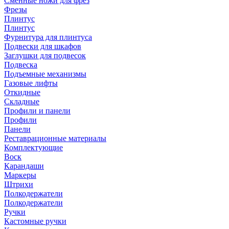
Сменные ножи для фрез
Фрезы
Плинтус
Плинтус
Фурнитура для плинтуса
Подвески для шкафов
Заглушки для подвесок
Подвеска
Подъемные механизмы
Газовые лифты
Откидные
Складные
Профили и панели
Профили
Панели
Реставрационные материалы
Комплектующие
Воск
Карандаши
Маркеры
Штрихи
Полкодержатели
Полкодержатели
Ручки
Кастомные ручки