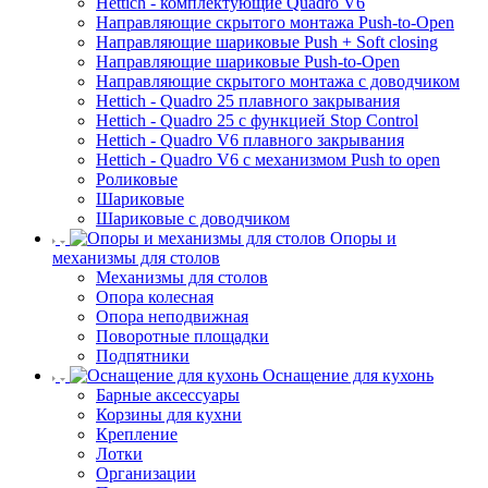
Hettich - комплектующие Quadro V6
Направляющие скрытого монтажа Push-to-Open
Направляющие шариковые Push + Soft closing
Направляющие шариковые Push-to-Open
Направляющие скрытого монтажа с доводчиком
Hettich - Quadro 25 плавного закрывания
Hettich - Quadro 25 с функцией Stop Control
Hettich - Quadro V6 плавного закрывания
Hettich - Quadro V6 с механизмом Push to open
Роликовые
Шариковые
Шариковые с доводчиком
Опоры и
механизмы для столов
Механизмы для столов
Опора колесная
Опора неподвижная
Поворотные площадки
Подпятники
Оснащение для кухонь
Барные аксессуары
Корзины для кухни
Крепление
Лотки
Организации