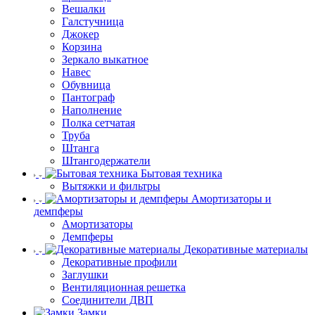
Вешалки
Галстучница
Джокер
Корзина
Зеркало выкатное
Навес
Обувница
Пантограф
Наполнение
Полка сетчатая
Труба
Штанга
Штангодержатели
Бытовая техника
Вытяжки и фильтры
Амортизаторы и
демпферы
Амортизаторы
Демпферы
Декоративные материалы
Декоративные профили
Заглушки
Вентиляционная решетка
Соединители ДВП
Замки