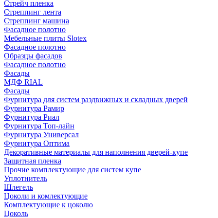
Стрейч пленка
Стреппинг лента
Стреппинг машина
Фасадное полотно
Мебельные плиты Slotex
Фасадное полотно
Образцы фасадов
Фасадное полотно
Фасады
МДФ RIAL
Фасады
Фурнитура для систем раздвижных и складных дверей
Фурнитура Рамир
Фурнитура Риал
Фурнитура Топ-лайн
Фурнитура Универсал
Фурнитура Оптима
Декоративные материалы для наполнения дверей-купе
Защитная пленка
Прочие комплектующие для систем купе
Уплотнитель
Шлегель
Цоколи и комлектующие
Комплектующие к цоколю
Цоколь