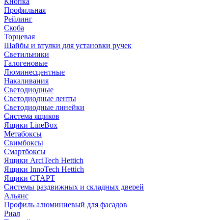
Кнопка
Профильная
Рейлинг
Скоба
Торцевая
Шайбы и втулки для установки ручек
Светильники
Галогеновые
Люминесцентные
Накаливания
Светодиодные
Светодиодные ленты
Светодиодные линейки
Система ящиков
Ящики LineBox
Метабоксы
Свимбоксы
Смартбоксы
Ящики ArciTech Hettich
Ящики InnoTech Hettich
Ящики СТАРТ
Системы раздвижных и складных дверей
Альянс
Профиль алюминиевый для фасадов
Риал