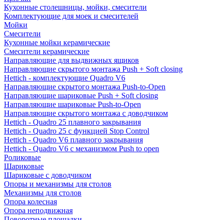
Кухонные столешницы, мойки, смесители
Комплектующие для моек и смесителей
Мойки
Смесители
Кухонные мойки керамические
Смесители керамические
Направляющие для выдвижных ящиков
Направляющие скрытого монтажа Push + Soft closing
Hettich - комплектующие Quadro V6
Направляющие скрытого монтажа Push-to-Open
Направляющие шариковые Push + Soft closing
Направляющие шариковые Push-to-Open
Направляющие скрытого монтажа с доводчиком
Hettich - Quadro 25 плавного закрывания
Hettich - Quadro 25 с функцией Stop Control
Hettich - Quadro V6 плавного закрывания
Hettich - Quadro V6 с механизмом Push to open
Роликовые
Шариковые
Шариковые с доводчиком
Опоры и механизмы для столов
Механизмы для столов
Опора колесная
Опора неподвижная
Поворотные площадки