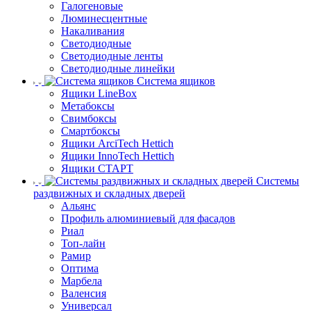
Галогеновые
Люминесцентные
Накаливания
Светодиодные
Светодиодные ленты
Светодиодные линейки
Система ящиков
Ящики LineBox
Метабоксы
Свимбоксы
Смартбоксы
Ящики ArciTech Hettich
Ящики InnoTech Hettich
Ящики СТАРТ
Системы
раздвижных и складных дверей
Альянс
Профиль алюминиевый для фасадов
Риал
Топ-лайн
Рамир
Оптима
Марбела
Валенсия
Универсал