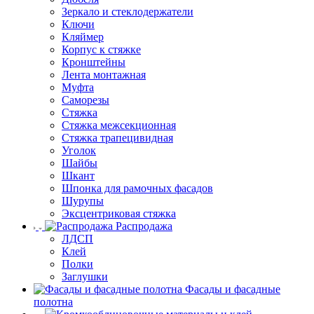
Зеркало и стеклодержатели
Ключи
Кляймер
Корпус к стяжке
Кронштейны
Лента монтажная
Муфта
Саморезы
Стяжка
Стяжка межсекционная
Стяжка трапецивидная
Уголок
Шайбы
Шкант
Шпонка для рамочных фасадов
Шурупы
Эксцентриковая стяжка
Распродажа
ЛДСП
Клей
Полки
Заглушки
Фасады и фасадные
полотна