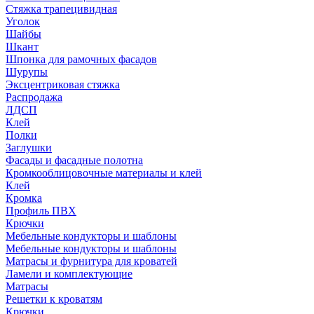
Стяжка трапецивидная
Уголок
Шайбы
Шкант
Шпонка для рамочных фасадов
Шурупы
Эксцентриковая стяжка
Распродажа
ЛДСП
Клей
Полки
Заглушки
Фасады и фасадные полотна
Кромкооблицовочные материалы и клей
Клей
Кромка
Профиль ПВХ
Крючки
Мебельные кондукторы и шаблоны
Мебельные кондукторы и шаблоны
Матрасы и фурнитура для кроватей
Ламели и комплектующие
Матрасы
Решетки к кроватям
Крючки