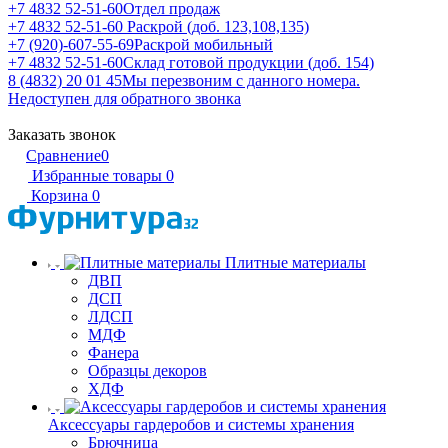
+7 4832 52-51-60
Отдел продаж
+7 4832 52-51-60
Раскрой (доб. 123,108,135)
+7 (920)-607-55-69
Раскрой мобильный
+7 4832 52-51-60
Склад готовой продукции (доб. 154)
8 (4832) 20 01 45
Мы перезвоним с данного номера.
Недоступен для обратного звонка
Заказать звонок
Сравнение
0
Избранные товары
0
Корзина
0
Плитные материалы
ДВП
ДСП
ЛДСП
МДФ
Фанера
Образцы декоров
ХДФ
Аксессуары гардеробов и системы хранения
Брючница