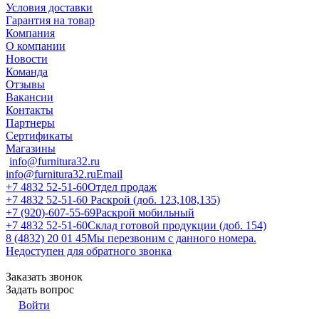
Условия доставки
Гарантия на товар
Компания
О компании
Новости
Команда
Отзывы
Вакансии
Контакты
Партнеры
Сертификаты
Магазины
info@furnitura32.ru
info@furnitura32.ru
Email
+7 4832 52-51-60
Отдел продаж
+7 4832 52-51-60
Раскрой (доб. 123,108,135)
+7 (920)-607-55-69
Раскрой мобильный
+7 4832 52-51-60
Склад готовой продукции (доб. 154)
8 (4832) 20 01 45
Мы перезвоним с данного номера.
Недоступен для обратного звонка
Заказать звонок
Задать вопрос
Войти