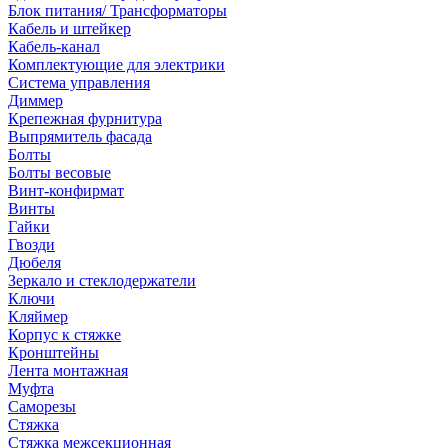
Блок питания/ Трансформаторы
Кабель и штейкер
Кабель-канал
Комплектующие для электрики
Система управления
Диммер
Крепежная фурнитура
Выпрямитель фасада
Болты
Болты весовые
Винт-конфирмат
Винты
Гайки
Гвозди
Дюбеля
Зеркало и стеклодержатели
Ключи
Кляймер
Корпус к стяжке
Кронштейны
Лента монтажная
Муфта
Саморезы
Стяжка
Стяжка межсекционная