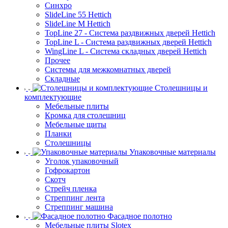
Синхро
SlideLine 55 Hettich
SlideLine M Hettich
TopLine 27 - Система раздвижных дверей Hettich
TopLine L - Система раздвижных дверей Hettich
WingLine L - Система складных дверей Hettich
Прочее
Системы для межкомнатных дверей
Складные
Столешницы и
комплектующие
Мебельные плиты
Кромка для столешниц
Мебельные щиты
Планки
Столешницы
Упаковочные материалы
Уголок упаковочный
Гофрокартон
Скотч
Стрейч пленка
Стреппинг лента
Стреппинг машина
Фасадное полотно
Мебельные плиты Slotex