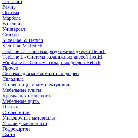
Топ-лайн
Рамир
Оптима
Марбела
Валенсия
Универсал
Синхро
SlideLine 55 Hettich
SlideLine M Hettich
TopLine 27 - Система раздвижных дверей Hettich
TopLine L - Система раздвижных дверей Hettich
WingLine L - Система складных дверей Hettich
Прочее
Системы для межкомнатных дверей
Складные
Столешницы и комплектующие
Мебельные плиты
Кромка для столешниц
Мебельные щиты
Планки
Столешницы
Упаковочные материалы
Уголок упаковочный
Гофрокартон
Скотч