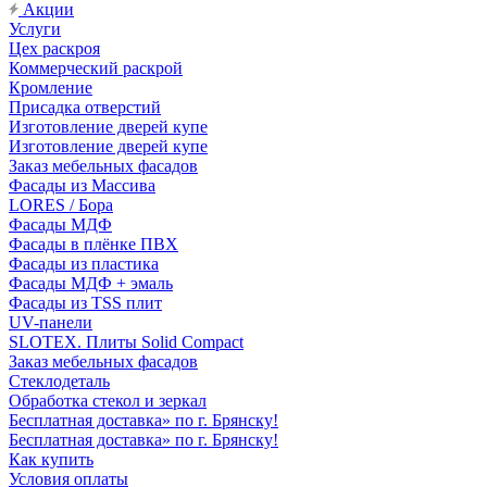
Акции
Услуги
Цех раскроя
Коммерческий раскрой
Кромление
Присадка отверстий
Изготовление дверей купе
Изготовление дверей купе
Заказ мебельных фасадов
Фасады из Массива
LORES / Бора
Фасады МДФ
Фасады в плёнке ПВХ
Фасады из пластика
Фасады МДФ + эмаль
Фасады из TSS плит
UV-панели
SLOTEX. Плиты Solid Compact
Заказ мебельных фасадов
Стеклодеталь
Обработка стекол и зеркал
Бесплатная доставка» по г. Брянску!
Бесплатная доставка» по г. Брянску!
Как купить
Условия оплаты