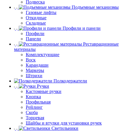
Подвеска
Подъемные механизмы
Газовые лифты
Откидные
Складные
Профили и панели
Профили
Панели
Реставрационные
материалы
Комплектующие
Воск
Карандаши
Маркеры
Штрихи
Полкодержатели
Ручки
Кастомные ручки
Кнопка
Профильная
Рейлинг
Скоба
Торцевая
Шайбы и втулки для установки ручек
Светильники