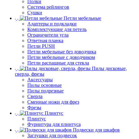
Полки
Система рейлингов
Сушки
Петли мебельные
Адаптеры и подкладки
Комплектующие для петель
Ограничители угла
Ответная планка
Петли PUSH
Петли мебельные без доводчика
Петли мебельные с доводчиком
Петли распашные для стекла
Пилы дисковые,
сверла, фрезы
Аксессуары
Пилы основные
Пилы подрезные
Сверла
Сменные ножи для фрез
Фрезы
Плинтус
Плинтус
Фурнитура для плинтуса
Подвески для шкафов
Заглушки для подвесок