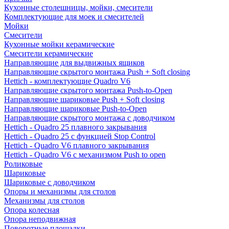
Кухонные столешницы, мойки, смесители
Комплектующие для моек и смесителей
Мойки
Смесители
Кухонные мойки керамические
Смесители керамические
Направляющие для выдвижных ящиков
Направляющие скрытого монтажа Push + Soft closing
Hettich - комплектующие Quadro V6
Направляющие скрытого монтажа Push-to-Open
Направляющие шариковые Push + Soft closing
Направляющие шариковые Push-to-Open
Направляющие скрытого монтажа с доводчиком
Hettich - Quadro 25 плавного закрывания
Hettich - Quadro 25 с функцией Stop Control
Hettich - Quadro V6 плавного закрывания
Hettich - Quadro V6 с механизмом Push to open
Роликовые
Шариковые
Шариковые с доводчиком
Опоры и механизмы для столов
Механизмы для столов
Опора колесная
Опора неподвижная
Поворотные площадки