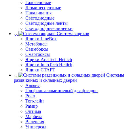
Галогеновые
Люминесцентные
Накаливания
Светодиодные
Светодиодные ленты
Светодиодные линейки
Система ящиков
Ящики LineBox
Метабоксы
Свимбоксы
Смартбоксы
Ящики ArciTech Hettich
Ящики InnoTech Hettich
Ящики СТАРТ
Системы
раздвижных и складных дверей
Альянс
Профиль алюминиевый для фасадов
Риал
Топ-лайн
Рамир
Оптима
Марбела
Валенсия
Универсал