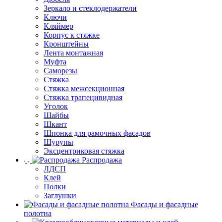
Зеркало и стеклодержатели
Ключи
Кляймер
Корпус к стяжке
Кронштейны
Лента монтажная
Муфта
Саморезы
Стяжка
Стяжка межсекционная
Стяжка трапецивидная
Уголок
Шайбы
Шкант
Шпонка для рамочных фасадов
Шурупы
Эксцентриковая стяжка
Распродажа
ЛДСП
Клей
Полки
Заглушки
Фасады и фасадные
полотна