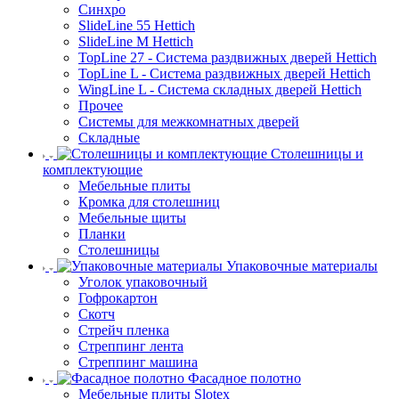
Синхро
SlideLine 55 Hettich
SlideLine M Hettich
TopLine 27 - Система раздвижных дверей Hettich
TopLine L - Система раздвижных дверей Hettich
WingLine L - Система складных дверей Hettich
Прочее
Системы для межкомнатных дверей
Складные
Столешницы и
комплектующие
Мебельные плиты
Кромка для столешниц
Мебельные щиты
Планки
Столешницы
Упаковочные материалы
Уголок упаковочный
Гофрокартон
Скотч
Стрейч пленка
Стреппинг лента
Стреппинг машина
Фасадное полотно
Мебельные плиты Slotex