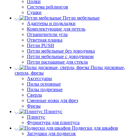
Полки
Система рейлингов
Сушки
Петли мебельные
Адаптеры и подкладки
Комплектующие для петель
Ограничители угла
Ответная планка
Петли PUSH
Петли мебельные без доводчика
Петли мебельные с доводчиком
Петли распашные для стекла
Пилы дисковые,
сверла, фрезы
Аксессуары
Пилы основные
Пилы подрезные
Сверла
Сменные ножи для фрез
Фрезы
Плинтус
Плинтус
Фурнитура для плинтуса
Подвески для шкафов
Заглушки для подвесок