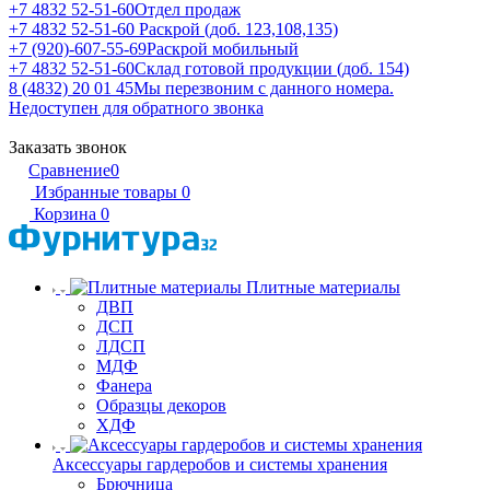
+7 4832 52-51-60
Отдел продаж
+7 4832 52-51-60
Раскрой (доб. 123,108,135)
+7 (920)-607-55-69
Раскрой мобильный
+7 4832 52-51-60
Склад готовой продукции (доб. 154)
8 (4832) 20 01 45
Мы перезвоним с данного номера.
Недоступен для обратного звонка
Заказать звонок
Сравнение
0
Избранные товары
0
Корзина
0
Плитные материалы
ДВП
ДСП
ЛДСП
МДФ
Фанера
Образцы декоров
ХДФ
Аксессуары гардеробов и системы хранения
Брючница