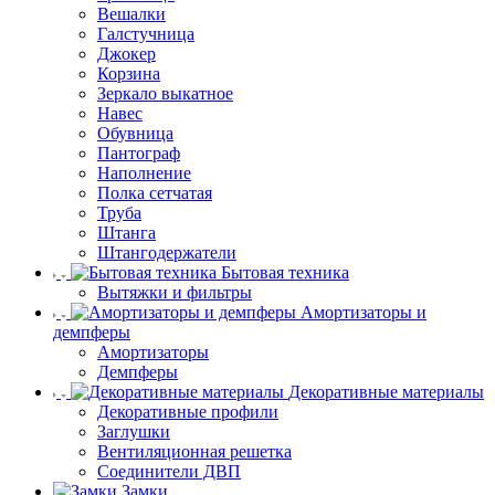
Вешалки
Галстучница
Джокер
Корзина
Зеркало выкатное
Навес
Обувница
Пантограф
Наполнение
Полка сетчатая
Труба
Штанга
Штангодержатели
Бытовая техника
Вытяжки и фильтры
Амортизаторы и
демпферы
Амортизаторы
Демпферы
Декоративные материалы
Декоративные профили
Заглушки
Вентиляционная решетка
Соединители ДВП
Замки