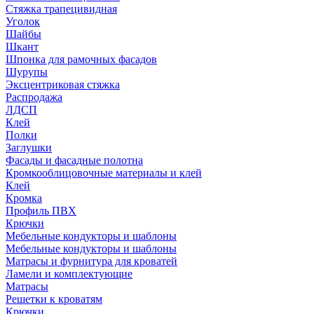
Стяжка трапецивидная
Уголок
Шайбы
Шкант
Шпонка для рамочных фасадов
Шурупы
Эксцентриковая стяжка
Распродажа
ЛДСП
Клей
Полки
Заглушки
Фасады и фасадные полотна
Кромкооблицовочные материалы и клей
Клей
Кромка
Профиль ПВХ
Крючки
Мебельные кондукторы и шаблоны
Мебельные кондукторы и шаблоны
Матрасы и фурнитура для кроватей
Ламели и комплектующие
Матрасы
Решетки к кроватям
Крючки