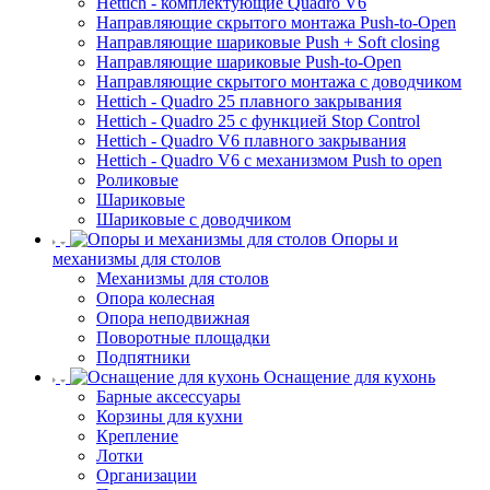
Hettich - комплектующие Quadro V6
Направляющие скрытого монтажа Push-to-Open
Направляющие шариковые Push + Soft closing
Направляющие шариковые Push-to-Open
Направляющие скрытого монтажа с доводчиком
Hettich - Quadro 25 плавного закрывания
Hettich - Quadro 25 с функцией Stop Control
Hettich - Quadro V6 плавного закрывания
Hettich - Quadro V6 с механизмом Push to open
Роликовые
Шариковые
Шариковые с доводчиком
Опоры и
механизмы для столов
Механизмы для столов
Опора колесная
Опора неподвижная
Поворотные площадки
Подпятники
Оснащение для кухонь
Барные аксессуары
Корзины для кухни
Крепление
Лотки
Организации