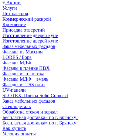
Акции
Услуги
Цех раскроя
Коммерческий раскрой
Кромление
Присадка отверстий
Изготовление дверей купе
Изготовление дверей купе
Заказ мебельных фасадов
Фасады из Массива
LORES / Бора
Фасады МДФ
Фасады в плёнке ПВХ
Фасады из пластика
Фасады МДФ + эмаль
Фасады из TSS плит
UV-панели
SLOTEX. Плиты Solid Compact
Заказ мебельных фасадов
Стеклодеталь
Обработка стекол и зеркал
Бесплатная доставка» по г. Брянску!
Бесплатная доставка» по г. Брянску!
Как купить
Условия оплаты