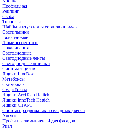
Кнопка
Профильная
Рейлинг
Скоба
Торцевая
Шайбы и втулки для установки ручек
Светильники
Галогеновые
Люминесцентные
Накаливания
Светодиодные
Светодиодные ленты
Светодиодные линейки
Система ящиков
Ящики LineBox
Метабоксы
Свимбоксы
Смартбоксы
Ящики ArciTech Hettich
Ящики InnoTech Hettich
Ящики СТАРТ
Системы раздвижных и складных дверей
Альянс
Профиль алюминиевый для фасадов
Риал