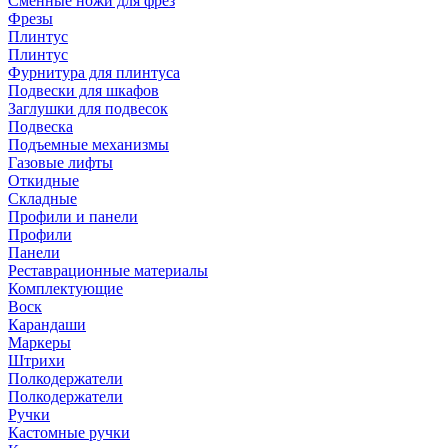
Сменные ножи для фрез
Фрезы
Плинтус
Плинтус
Фурнитура для плинтуса
Подвески для шкафов
Заглушки для подвесок
Подвеска
Подъемные механизмы
Газовые лифты
Откидные
Складные
Профили и панели
Профили
Панели
Реставрационные материалы
Комплектующие
Воск
Карандаши
Маркеры
Штрихи
Полкодержатели
Полкодержатели
Ручки
Кастомные ручки