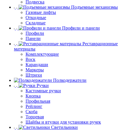
Подвеска
Подъемные механизмы
Газовые лифты
Откидные
Складные
Профили и панели
Профили
Панели
Реставрационные
материалы
Комплектующие
Воск
Карандаши
Маркеры
Штрихи
Полкодержатели
Ручки
Кастомные ручки
Кнопка
Профильная
Рейлинг
Скоба
Торцевая
Шайбы и втулки для установки ручек
Светильники