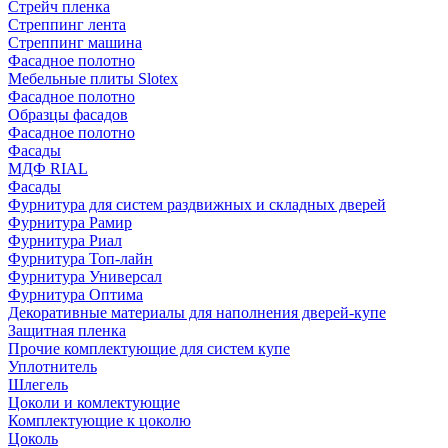
Стрейч пленка
Стреппинг лента
Стреппинг машина
Фасадное полотно
Мебельные плиты Slotex
Фасадное полотно
Образцы фасадов
Фасадное полотно
Фасады
МДФ RIAL
Фасады
Фурнитура для систем раздвижных и складных дверей
Фурнитура Рамир
Фурнитура Риал
Фурнитура Топ-лайн
Фурнитура Универсал
Фурнитура Оптима
Декоративные материалы для наполнения дверей-купе
Защитная пленка
Прочие комплектующие для систем купе
Уплотнитель
Шлегель
Цоколи и комлектующие
Комплектующие к цоколю
Цоколь