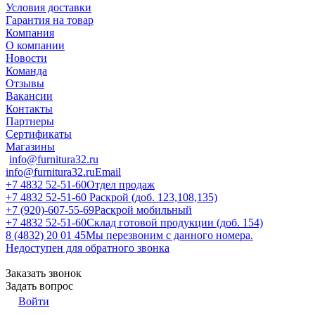
Условия доставки
Гарантия на товар
Компания
О компании
Новости
Команда
Отзывы
Вакансии
Контакты
Партнеры
Сертификаты
Магазины
info@furnitura32.ru
info@furnitura32.ru
Email
+7 4832 52-51-60
Отдел продаж
+7 4832 52-51-60
Раскрой (доб. 123,108,135)
+7 (920)-607-55-69
Раскрой мобильный
+7 4832 52-51-60
Склад готовой продукции (доб. 154)
8 (4832) 20 01 45
Мы перезвоним с данного номера.
Недоступен для обратного звонка
Заказать звонок
Задать вопрос
Войти