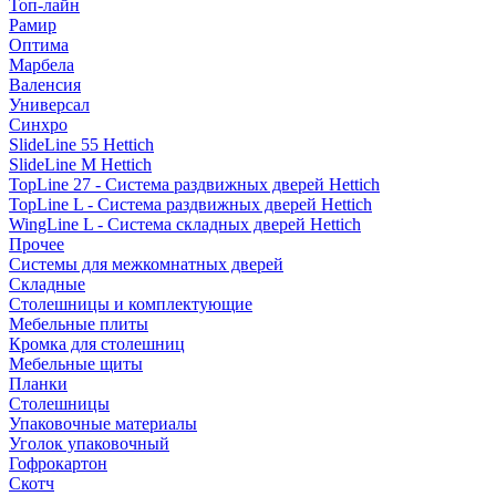
Топ-лайн
Рамир
Оптима
Марбела
Валенсия
Универсал
Синхро
SlideLine 55 Hettich
SlideLine M Hettich
TopLine 27 - Система раздвижных дверей Hettich
TopLine L - Система раздвижных дверей Hettich
WingLine L - Система складных дверей Hettich
Прочее
Системы для межкомнатных дверей
Складные
Столешницы и комплектующие
Мебельные плиты
Кромка для столешниц
Мебельные щиты
Планки
Столешницы
Упаковочные материалы
Уголок упаковочный
Гофрокартон
Скотч