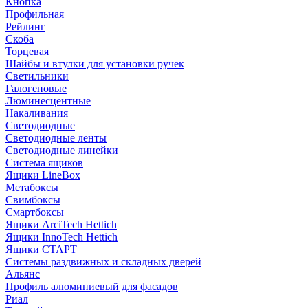
Кнопка
Профильная
Рейлинг
Скоба
Торцевая
Шайбы и втулки для установки ручек
Светильники
Галогеновые
Люминесцентные
Накаливания
Светодиодные
Светодиодные ленты
Светодиодные линейки
Система ящиков
Ящики LineBox
Метабоксы
Свимбоксы
Смартбоксы
Ящики ArciTech Hettich
Ящики InnoTech Hettich
Ящики СТАРТ
Системы раздвижных и складных дверей
Альянс
Профиль алюминиевый для фасадов
Риал