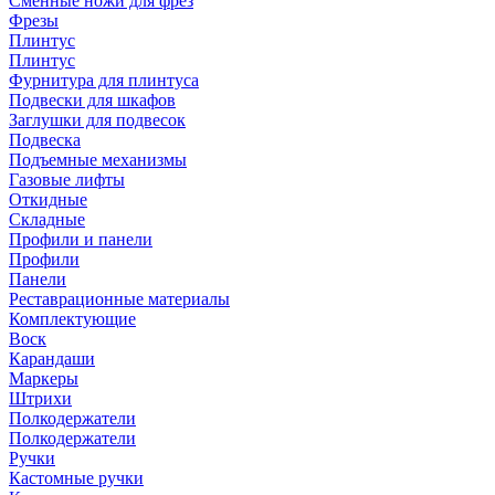
Сменные ножи для фрез
Фрезы
Плинтус
Плинтус
Фурнитура для плинтуса
Подвески для шкафов
Заглушки для подвесок
Подвеска
Подъемные механизмы
Газовые лифты
Откидные
Складные
Профили и панели
Профили
Панели
Реставрационные материалы
Комплектующие
Воск
Карандаши
Маркеры
Штрихи
Полкодержатели
Полкодержатели
Ручки
Кастомные ручки