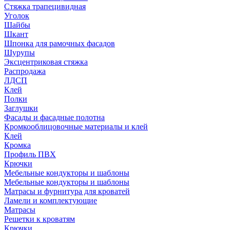
Стяжка трапецивидная
Уголок
Шайбы
Шкант
Шпонка для рамочных фасадов
Шурупы
Эксцентриковая стяжка
Распродажа
ЛДСП
Клей
Полки
Заглушки
Фасады и фасадные полотна
Кромкооблицовочные материалы и клей
Клей
Кромка
Профиль ПВХ
Крючки
Мебельные кондукторы и шаблоны
Мебельные кондукторы и шаблоны
Матрасы и фурнитура для кроватей
Ламели и комплектующие
Матрасы
Решетки к кроватям
Крючки