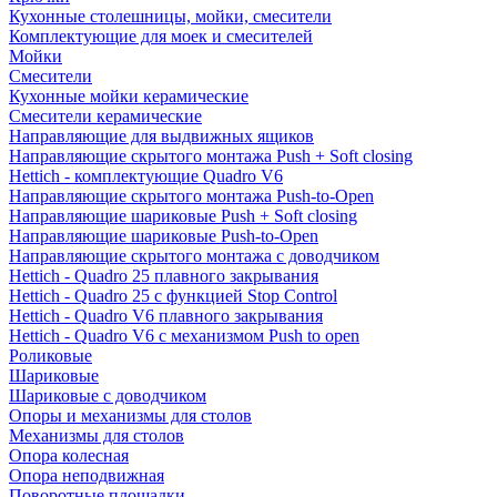
Кухонные столешницы, мойки, смесители
Комплектующие для моек и смесителей
Мойки
Смесители
Кухонные мойки керамические
Смесители керамические
Направляющие для выдвижных ящиков
Направляющие скрытого монтажа Push + Soft closing
Hettich - комплектующие Quadro V6
Направляющие скрытого монтажа Push-to-Open
Направляющие шариковые Push + Soft closing
Направляющие шариковые Push-to-Open
Направляющие скрытого монтажа с доводчиком
Hettich - Quadro 25 плавного закрывания
Hettich - Quadro 25 с функцией Stop Control
Hettich - Quadro V6 плавного закрывания
Hettich - Quadro V6 с механизмом Push to open
Роликовые
Шариковые
Шариковые с доводчиком
Опоры и механизмы для столов
Механизмы для столов
Опора колесная
Опора неподвижная
Поворотные площадки