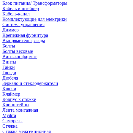
Блок питания/ Трансформаторы
Кабель и штейкер
Кабель-канал
Комплектующие для электрики
Система управления
Диммер
Крепежная фурнитура
Выпрямитель фасада
Болты
Болты весовые
Винт-конфирмат
Винты
Гайки
Гвозди
Дюбеля
Зеркало и стеклодержатели
Ключи
Кляймер
Корпус к стяжке
Кронштейны
Лента монтажная
Муфта
Саморезы
Стяжка
Стяжка межсекционная