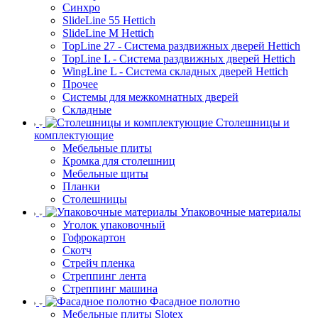
Синхро
SlideLine 55 Hettich
SlideLine M Hettich
TopLine 27 - Система раздвижных дверей Hettich
TopLine L - Система раздвижных дверей Hettich
WingLine L - Система складных дверей Hettich
Прочее
Системы для межкомнатных дверей
Складные
Столешницы и
комплектующие
Мебельные плиты
Кромка для столешниц
Мебельные щиты
Планки
Столешницы
Упаковочные материалы
Уголок упаковочный
Гофрокартон
Скотч
Стрейч пленка
Стреппинг лента
Стреппинг машина
Фасадное полотно
Мебельные плиты Slotex