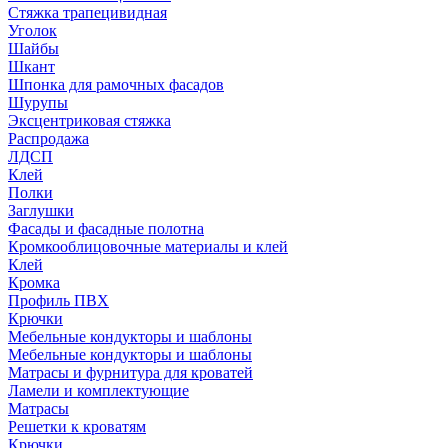
Стяжка трапецивидная
Уголок
Шайбы
Шкант
Шпонка для рамочных фасадов
Шурупы
Эксцентриковая стяжка
Распродажа
ЛДСП
Клей
Полки
Заглушки
Фасады и фасадные полотна
Кромкооблицовочные материалы и клей
Клей
Кромка
Профиль ПВХ
Крючки
Мебельные кондукторы и шаблоны
Мебельные кондукторы и шаблоны
Матрасы и фурнитура для кроватей
Ламели и комплектующие
Матрасы
Решетки к кроватям
Крючки