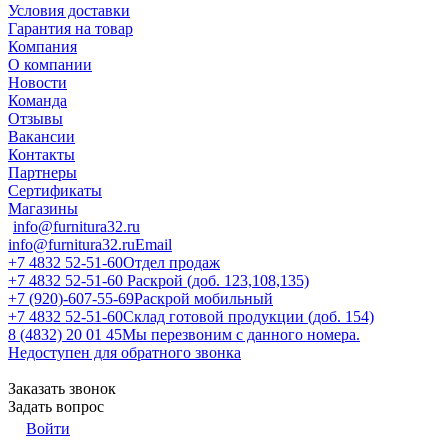
Условия доставки
Гарантия на товар
Компания
О компании
Новости
Команда
Отзывы
Вакансии
Контакты
Партнеры
Сертификаты
Магазины
info@furnitura32.ru
info@furnitura32.ru
Email
+7 4832 52-51-60
Отдел продаж
+7 4832 52-51-60
Раскрой (доб. 123,108,135)
+7 (920)-607-55-69
Раскрой мобильный
+7 4832 52-51-60
Склад готовой продукции (доб. 154)
8 (4832) 20 01 45
Мы перезвоним с данного номера.
Недоступен для обратного звонка
Заказать звонок
Задать вопрос
Войти