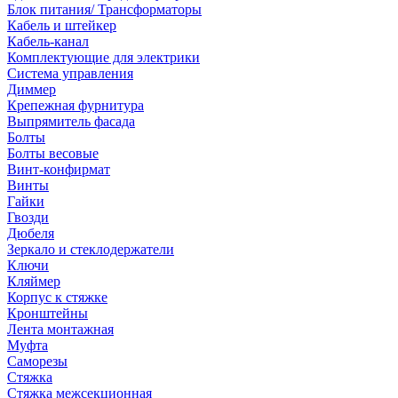
Блок питания/ Трансформаторы
Кабель и штейкер
Кабель-канал
Комплектующие для электрики
Система управления
Диммер
Крепежная фурнитура
Выпрямитель фасада
Болты
Болты весовые
Винт-конфирмат
Винты
Гайки
Гвозди
Дюбеля
Зеркало и стеклодержатели
Ключи
Кляймер
Корпус к стяжке
Кронштейны
Лента монтажная
Муфта
Саморезы
Стяжка
Стяжка межсекционная