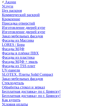
Акции
Услуги
Цех раскроя
Коммерческий раскрой
Кромление
Присадка отверстий
Изготовление дверей купе
Изготовление дверей купе
Заказ мебельных фасадов
Фасады из Массива
LORES / Бора
Фасады МДФ
Фасады в плёнке ПВХ
Фасады из пластика
Фасады МДФ + эмаль
Фасады из TSS плит
UV-панели
SLOTEX. Плиты Solid Compact
Заказ мебельных фасадов
Стеклодеталь
Обработка стекол и зеркал
Бесплатная доставка» по г. Брянску!
Бесплатная доставка» по г. Брянску!
Как купить
Условия оплаты