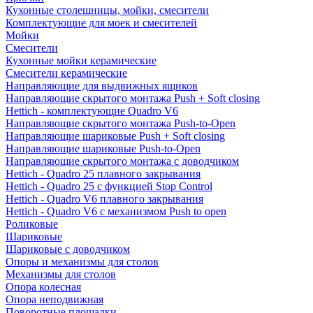
Кухонные столешницы, мойки, смесители
Комплектующие для моек и смесителей
Мойки
Смесители
Кухонные мойки керамические
Смесители керамические
Направляющие для выдвижных ящиков
Направляющие скрытого монтажа Push + Soft closing
Hettich - комплектующие Quadro V6
Направляющие скрытого монтажа Push-to-Open
Направляющие шариковые Push + Soft closing
Направляющие шариковые Push-to-Open
Направляющие скрытого монтажа с доводчиком
Hettich - Quadro 25 плавного закрывания
Hettich - Quadro 25 с функцией Stop Control
Hettich - Quadro V6 плавного закрывания
Hettich - Quadro V6 с механизмом Push to open
Роликовые
Шариковые
Шариковые с доводчиком
Опоры и механизмы для столов
Механизмы для столов
Опора колесная
Опора неподвижная
Поворотные площадки