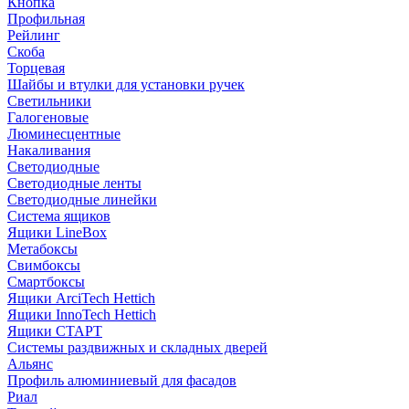
Кнопка
Профильная
Рейлинг
Скоба
Торцевая
Шайбы и втулки для установки ручек
Светильники
Галогеновые
Люминесцентные
Накаливания
Светодиодные
Светодиодные ленты
Светодиодные линейки
Система ящиков
Ящики LineBox
Метабоксы
Свимбоксы
Смартбоксы
Ящики ArciTech Hettich
Ящики InnoTech Hettich
Ящики СТАРТ
Системы раздвижных и складных дверей
Альянс
Профиль алюминиевый для фасадов
Риал