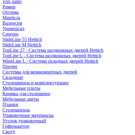
Топ-лайн
Рамир
Оптима
Марбела
Валенсия
Универсал
Синхро
SlideLine 55 Hettich
SlideLine M Hettich
TopLine 27 - Система раздвижных дверей Hettich
TopLine L - Система раздвижных дверей Hettich
WingLine L - Система складных дверей Hettich
Прочее
Системы для межкомнатных дверей
Складные
Столешницы и комплектующие
Мебельные плиты
Кромка для столешниц
Мебельные щиты
Планки
Столешницы
Упаковочные материалы
Уголок упаковочный
Гофрокартон
Скотч