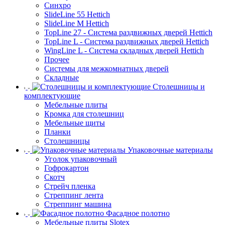
Синхро
SlideLine 55 Hettich
SlideLine M Hettich
TopLine 27 - Система раздвижных дверей Hettich
TopLine L - Система раздвижных дверей Hettich
WingLine L - Система складных дверей Hettich
Прочее
Системы для межкомнатных дверей
Складные
Столешницы и
комплектующие
Мебельные плиты
Кромка для столешниц
Мебельные щиты
Планки
Столешницы
Упаковочные материалы
Уголок упаковочный
Гофрокартон
Скотч
Стрейч пленка
Стреппинг лента
Стреппинг машина
Фасадное полотно
Мебельные плиты Slotex