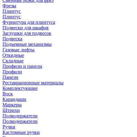
Сменные ножи для фрез
Фрезы
Плинтус
Плинтус
Фурнитура для плинтуса
Подвески для шкафов
Заглушки для подвесок
Подвеска
Подъемные механизмы
Газовые лифты
Откидные
Складные
Профили и панели
Профили
Панели
Реставрационные материалы
Комплектующие
Воск
Карандаши
Маркеры
Штрихи
Полкодержатели
Полкодержатели
Ручки
Кастомные ручки