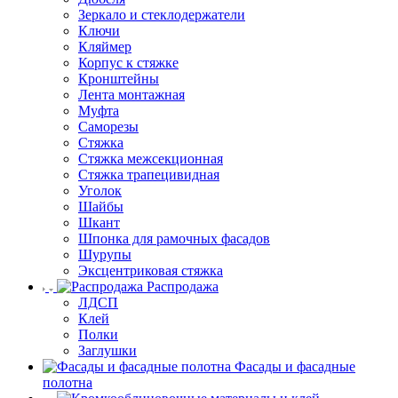
Зеркало и стеклодержатели
Ключи
Кляймер
Корпус к стяжке
Кронштейны
Лента монтажная
Муфта
Саморезы
Стяжка
Стяжка межсекционная
Стяжка трапецивидная
Уголок
Шайбы
Шкант
Шпонка для рамочных фасадов
Шурупы
Эксцентриковая стяжка
Распродажа
ЛДСП
Клей
Полки
Заглушки
Фасады и фасадные
полотна