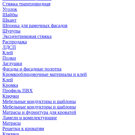
Стяжка трапецивидная
Уголок
Шайбы
Шкант
Шпонка для рамочных фасадов
Шурупы
Эксцентриковая стяжка
Распродажа
ЛДСП
Клей
Полки
Заглушки
Фасады и фасадные полотна
Кромкооблицовочные материалы и клей
Клей
Кромка
Профиль ПВХ
Крючки
Мебельные кондукторы и шаблоны
Мебельные кондукторы и шаблоны
Матрасы и фурнитура для кроватей
Ламели и комплектующие
Матрасы
Решетки к кроватям
Крючки