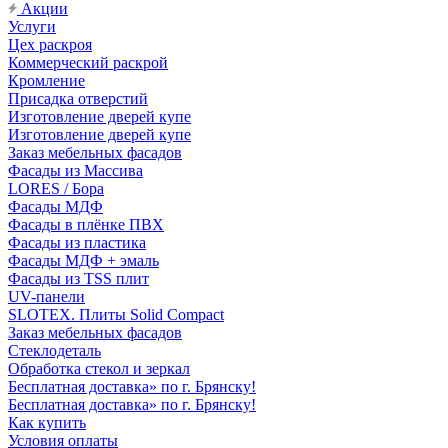
Акции
Услуги
Цех раскроя
Коммерческий раскрой
Кромление
Присадка отверстий
Изготовление дверей купе
Изготовление дверей купе
Заказ мебельных фасадов
Фасады из Массива
LORES / Бора
Фасады МДФ
Фасады в плёнке ПВХ
Фасады из пластика
Фасады МДФ + эмаль
Фасады из TSS плит
UV-панели
SLOTEX. Плиты Solid Compact
Заказ мебельных фасадов
Стеклодеталь
Обработка стекол и зеркал
Бесплатная доставка» по г. Брянску!
Бесплатная доставка» по г. Брянску!
Как купить
Условия оплаты