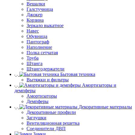
Вешалки
Галстучница
Джокер
Корзина
Зеркало выкатное
Навес
Обувница
Пантограф
Наполнение
Полка сетчатая
Труба
Штанга
Штангодержатели
Бытовая техника
Вытяжки и фильтры
Амортизаторы и
демпферы
Амортизаторы
Демпферы
Декоративные материалы
Декоративные профили
Заглушки
Вентиляционная решетка
Соединители ДВП
Замки