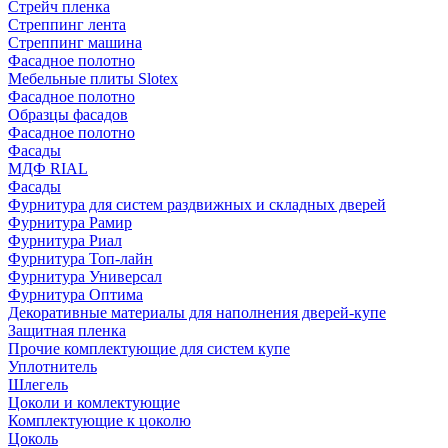
Стрейч пленка
Стреппинг лента
Стреппинг машина
Фасадное полотно
Мебельные плиты Slotex
Фасадное полотно
Образцы фасадов
Фасадное полотно
Фасады
МДФ RIAL
Фасады
Фурнитура для систем раздвижных и складных дверей
Фурнитура Рамир
Фурнитура Риал
Фурнитура Топ-лайн
Фурнитура Универсал
Фурнитура Оптима
Декоративные материалы для наполнения дверей-купе
Защитная пленка
Прочие комплектующие для систем купе
Уплотнитель
Шлегель
Цоколи и комлектующие
Комплектующие к цоколю
Цоколь