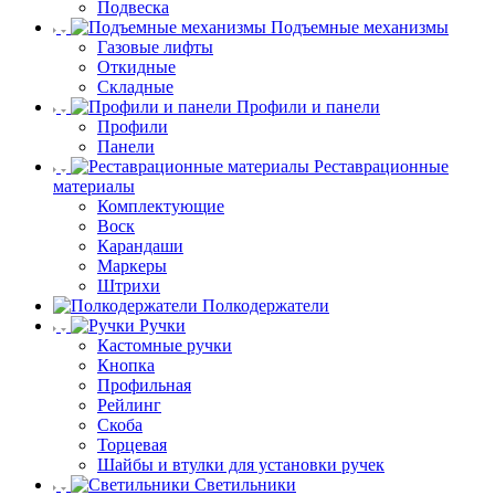
Подвеска
Подъемные механизмы
Газовые лифты
Откидные
Складные
Профили и панели
Профили
Панели
Реставрационные
материалы
Комплектующие
Воск
Карандаши
Маркеры
Штрихи
Полкодержатели
Ручки
Кастомные ручки
Кнопка
Профильная
Рейлинг
Скоба
Торцевая
Шайбы и втулки для установки ручек
Светильники