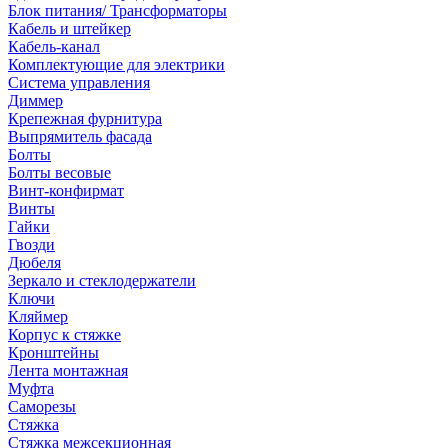
Блок питания/ Трансформаторы
Кабель и штейкер
Кабель-канал
Комплектующие для электрики
Система управления
Диммер
Крепежная фурнитура
Выпрямитель фасада
Болты
Болты весовые
Винт-конфирмат
Винты
Гайки
Гвозди
Дюбеля
Зеркало и стеклодержатели
Ключи
Кляймер
Корпус к стяжке
Кронштейны
Лента монтажная
Муфта
Саморезы
Стяжка
Стяжка межсекционная