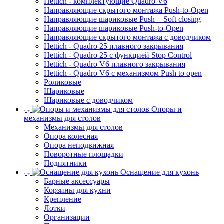
Hettich - комплектующие Quadro V6
Направляющие скрытого монтажа Push-to-Open
Направляющие шариковые Push + Soft closing
Направляющие шариковые Push-to-Open
Направляющие скрытого монтажа с доводчиком
Hettich - Quadro 25 плавного закрывания
Hettich - Quadro 25 с функцией Stop Control
Hettich - Quadro V6 плавного закрывания
Hettich - Quadro V6 с механизмом Push to open
Роликовые
Шариковые
Шариковые с доводчиком
Опоры и
механизмы для столов
Механизмы для столов
Опора колесная
Опора неподвижная
Поворотные площадки
Подпятники
Оснащение для кухонь
Барные аксессуары
Корзины для кухни
Крепление
Лотки
Организации