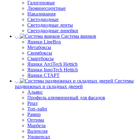
Галогеновые
Люминесцентные
Накаливания
Светодиодные
Светодиодные ленты
Светодиодные линейки
Система ящиков
Ящики LineBox
Метабоксы
Свимбоксы
Смартбоксы
Ящики ArciTech Hettich
Ящики InnoTech Hettich
Ящики СТАРТ
Системы
раздвижных и складных дверей
Альянс
Профиль алюминиевый для фасадов
Риал
Топ-лайн
Рамир
Оптима
Марбела
Валенсия
Универсал