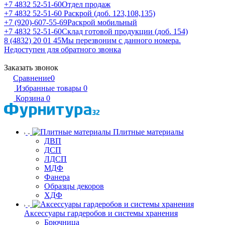
+7 4832 52-51-60
Отдел продаж
+7 4832 52-51-60
Раскрой (доб. 123,108,135)
+7 (920)-607-55-69
Раскрой мобильный
+7 4832 52-51-60
Склад готовой продукции (доб. 154)
8 (4832) 20 01 45
Мы перезвоним с данного номера.
Недоступен для обратного звонка
Заказать звонок
Сравнение
0
Избранные товары
0
Корзина
0
Плитные материалы
ДВП
ДСП
ЛДСП
МДФ
Фанера
Образцы декоров
ХДФ
Аксессуары гардеробов и системы хранения
Брючница