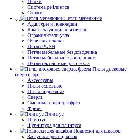
Полки
Система рейлингов
Сушки
Петли мебельные
Адаптеры и подкладки
Комплектующие для петель
Ограничители угла
Ответная планка
Петли PUSH
Петли мебельные без доводчика
Петли мебельные с доводчиком
Петли распашные для стекла
Пилы дисковые,
сверла, фрезы
Аксессуары
Пилы основные
Пилы подрезные
Сверла
Сменные ножи для фрез
Фрезы
Плинтус
Плинтус
Фурнитура для плинтуса
Подвески для шкафов
Заглушки для подвесок