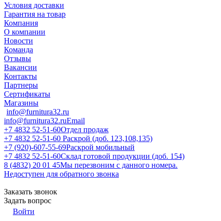
Условия доставки
Гарантия на товар
Компания
О компании
Новости
Команда
Отзывы
Вакансии
Контакты
Партнеры
Сертификаты
Магазины
info@furnitura32.ru
info@furnitura32.ru
Email
+7 4832 52-51-60
Отдел продаж
+7 4832 52-51-60
Раскрой (доб. 123,108,135)
+7 (920)-607-55-69
Раскрой мобильный
+7 4832 52-51-60
Склад готовой продукции (доб. 154)
8 (4832) 20 01 45
Мы перезвоним с данного номера.
Недоступен для обратного звонка
Заказать звонок
Задать вопрос
Войти