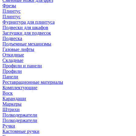
Сменные ножи для фрез
Фрезы
Плинтус
Плинтус
Фурнитура для плинтуса
Подвески для шкафов
Заглушки для подвесок
Подвеска
Подъемные механизмы
Газовые лифты
Откидные
Складные
Профили и панели
Профили
Панели
Реставрационные материалы
Комплектующие
Воск
Карандаши
Маркеры
Штрихи
Полкодержатели
Полкодержатели
Ручки
Кастомные ручки