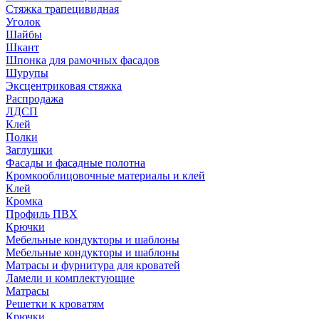
Стяжка трапецивидная
Уголок
Шайбы
Шкант
Шпонка для рамочных фасадов
Шурупы
Эксцентриковая стяжка
Распродажа
ЛДСП
Клей
Полки
Заглушки
Фасады и фасадные полотна
Кромкооблицовочные материалы и клей
Клей
Кромка
Профиль ПВХ
Крючки
Мебельные кондукторы и шаблоны
Мебельные кондукторы и шаблоны
Матрасы и фурнитура для кроватей
Ламели и комплектующие
Матрасы
Решетки к кроватям
Крючки