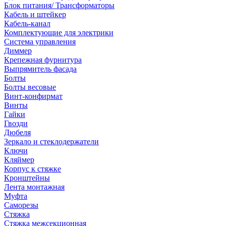
Блок питания/ Трансформаторы
Кабель и штейкер
Кабель-канал
Комплектующие для электрики
Система управления
Диммер
Крепежная фурнитура
Выпрямитель фасада
Болты
Болты весовые
Винт-конфирмат
Винты
Гайки
Гвозди
Дюбеля
Зеркало и стеклодержатели
Ключи
Кляймер
Корпус к стяжке
Кронштейны
Лента монтажная
Муфта
Саморезы
Стяжка
Стяжка межсекционная