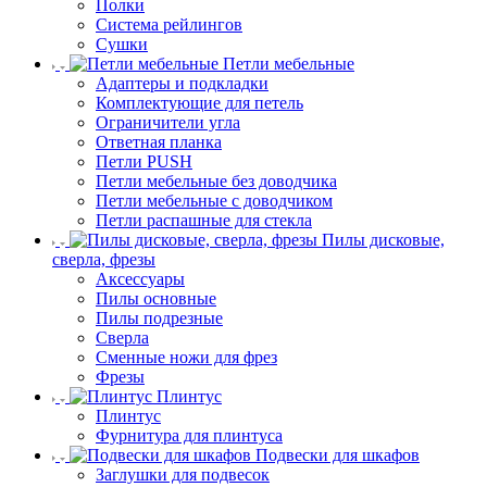
Полки
Система рейлингов
Сушки
Петли мебельные
Адаптеры и подкладки
Комплектующие для петель
Ограничители угла
Ответная планка
Петли PUSH
Петли мебельные без доводчика
Петли мебельные с доводчиком
Петли распашные для стекла
Пилы дисковые,
сверла, фрезы
Аксессуары
Пилы основные
Пилы подрезные
Сверла
Сменные ножи для фрез
Фрезы
Плинтус
Плинтус
Фурнитура для плинтуса
Подвески для шкафов
Заглушки для подвесок