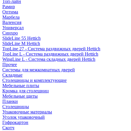
Топ-лайн
Рамир
Оптима
Марбела
Валенсия
Универсал
Синхро
SlideLine 55 Hettich
SlideLine M Hettich
TopLine 27 - Система раздвижных дверей Hettich
TopLine L - Система раздвижных дверей Hettich
WingLine L - Система складных дверей Hettich
Прочее
Системы для межкомнатных дверей
Складные
Столешницы и комплектующие
Мебельные плиты
Кромка для столешниц
Мебельные щиты
Планки
Столешницы
Упаковочные материалы
Уголок упаковочный
Гофрокартон
Скотч