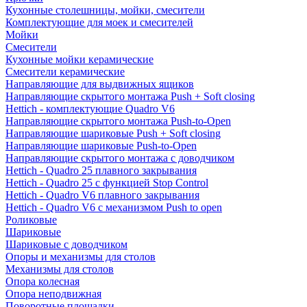
Кухонные столешницы, мойки, смесители
Комплектующие для моек и смесителей
Мойки
Смесители
Кухонные мойки керамические
Смесители керамические
Направляющие для выдвижных ящиков
Направляющие скрытого монтажа Push + Soft closing
Hettich - комплектующие Quadro V6
Направляющие скрытого монтажа Push-to-Open
Направляющие шариковые Push + Soft closing
Направляющие шариковые Push-to-Open
Направляющие скрытого монтажа с доводчиком
Hettich - Quadro 25 плавного закрывания
Hettich - Quadro 25 с функцией Stop Control
Hettich - Quadro V6 плавного закрывания
Hettich - Quadro V6 с механизмом Push to open
Роликовые
Шариковые
Шариковые с доводчиком
Опоры и механизмы для столов
Механизмы для столов
Опора колесная
Опора неподвижная
Поворотные площадки