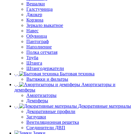
Вешалки
Галстучница
Джокер
Корзина
Зеркало выкатное
Навес
Обувница
Пантограф
Наполнение
Полка сетчатая
Труба
Штанга
Штангодержатели
Бытовая техника
Вытяжки и фильтры
Амортизаторы и
демпферы
Амортизаторы
Демпферы
Декоративные материалы
Декоративные профили
Заглушки
Вентиляционная решетка
Соединители ДВП
Замки