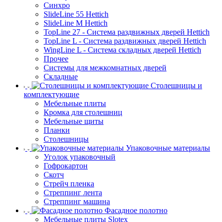
Синхро
SlideLine 55 Hettich
SlideLine M Hettich
TopLine 27 - Система раздвижных дверей Hettich
TopLine L - Система раздвижных дверей Hettich
WingLine L - Система складных дверей Hettich
Прочее
Системы для межкомнатных дверей
Складные
Столешницы и
комплектующие
Мебельные плиты
Кромка для столешниц
Мебельные щиты
Планки
Столешницы
Упаковочные материалы
Уголок упаковочный
Гофрокартон
Скотч
Стрейч пленка
Стреппинг лента
Стреппинг машина
Фасадное полотно
Мебельные плиты Slotex