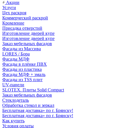
Акции
Услуги
Цех раскроя
Коммерческий раскрой
Кромление
Присадка отверстий
Изготовление дверей купе
Изготовление дверей купе
Заказ мебельных фасадов
Фасады из Массива
LORES / Бора
Фасады МДФ
Фасады в плёнке ПВХ
Фасады из пластика
Фасады МДФ + эмаль
Фасады из TSS плит
UV-панели
SLOTEX. Плиты Solid Compact
Заказ мебельных фасадов
Стеклодеталь
Обработка стекол и зеркал
Бесплатная доставка» по г. Брянску!
Бесплатная доставка» по г. Брянску!
Как купить
Условия оплаты