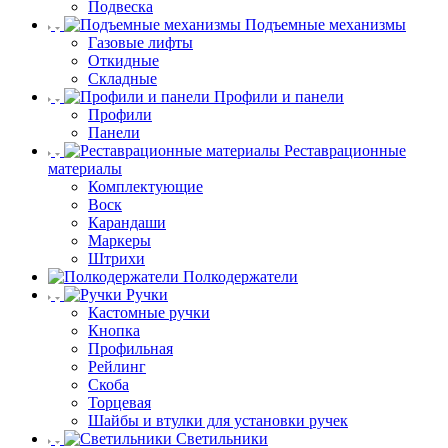
Подвеска
Подъемные механизмы
Газовые лифты
Откидные
Складные
Профили и панели
Профили
Панели
Реставрационные
материалы
Комплектующие
Воск
Карандаши
Маркеры
Штрихи
Полкодержатели
Ручки
Кастомные ручки
Кнопка
Профильная
Рейлинг
Скоба
Торцевая
Шайбы и втулки для установки ручек
Светильники