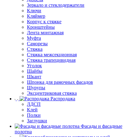
Зеркало и стеклодержатели
Ключи
Кляймер
Корпус к стяжке
Кронштейны
Лента монтажная
Муфта
Саморезы
Стяжка
Стяжка межсекционная
Стяжка трапецивидная
Уголок
Шайбы
Шкант
Шпонка для рамочных фасадов
Шурупы
Эксцентриковая стяжка
Распродажа
ЛДСП
Клей
Полки
Заглушки
Фасады и фасадные
полотна