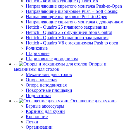
Hettich - комплектующие Quadro V6
Направляющие скрытого монтажа Push-to-Open
Направляющие шариковые Push + Soft closing
Направляющие шариковые Push-to-Open
Направляющие скрытого монтажа с доводчиком
Hettich - Quadro 25 плавного закрывания
Hettich - Quadro 25 с функцией Stop Control
Hettich - Quadro V6 плавного закрывания
Hettich - Quadro V6 с механизмом Push to open
Роликовые
Шариковые
Шариковые с доводчиком
Опоры и
механизмы для столов
Механизмы для столов
Опора колесная
Опора неподвижная
Поворотные площадки
Подпятники
Оснащение для кухонь
Барные аксессуары
Корзины для кухни
Крепление
Лотки
Организации