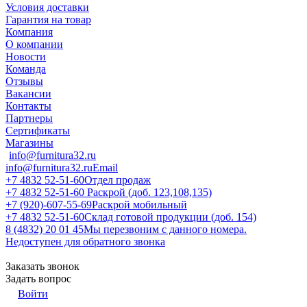
Условия доставки
Гарантия на товар
Компания
О компании
Новости
Команда
Отзывы
Вакансии
Контакты
Партнеры
Сертификаты
Магазины
info@furnitura32.ru
info@furnitura32.ru
Email
+7 4832 52-51-60
Отдел продаж
+7 4832 52-51-60
Раскрой (доб. 123,108,135)
+7 (920)-607-55-69
Раскрой мобильный
+7 4832 52-51-60
Склад готовой продукции (доб. 154)
8 (4832) 20 01 45
Мы перезвоним с данного номера.
Недоступен для обратного звонка
Заказать звонок
Задать вопрос
Войти