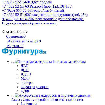
+7 4832 52-51-60
Отдел продаж
+7 4832 52-51-60
Раскрой (доб. 123,108,135)
+7 (920)-607-55-69
Раскрой мобильный
+7 4832 52-51-60
Склад готовой продукции (доб. 154)
8 (4832) 20 01 45
Мы перезвоним с данного номера.
Недоступен для обратного звонка
Заказать звонок
Сравнение
0
Избранные товары
0
Корзина
0
Плитные материалы
ДВП
ДСП
ЛДСП
МДФ
Фанера
Образцы декоров
ХДФ
Аксессуары гардеробов и системы хранения
Брючница