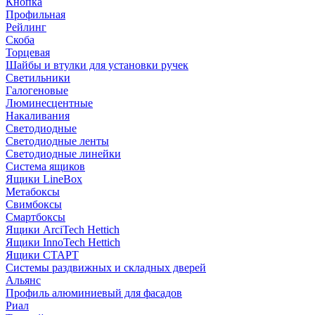
Кнопка
Профильная
Рейлинг
Скоба
Торцевая
Шайбы и втулки для установки ручек
Светильники
Галогеновые
Люминесцентные
Накаливания
Светодиодные
Светодиодные ленты
Светодиодные линейки
Система ящиков
Ящики LineBox
Метабоксы
Свимбоксы
Смартбоксы
Ящики ArciTech Hettich
Ящики InnoTech Hettich
Ящики СТАРТ
Системы раздвижных и складных дверей
Альянс
Профиль алюминиевый для фасадов
Риал