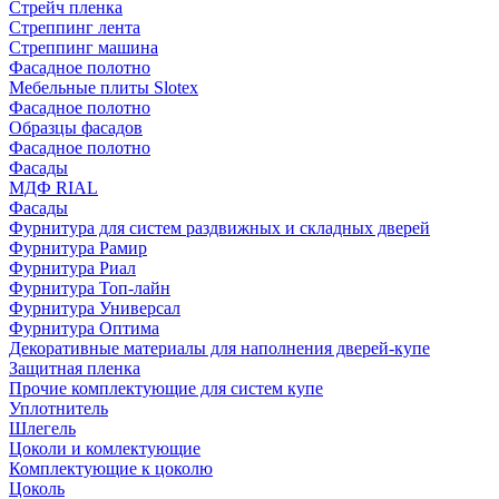
Стрейч пленка
Стреппинг лента
Стреппинг машина
Фасадное полотно
Мебельные плиты Slotex
Фасадное полотно
Образцы фасадов
Фасадное полотно
Фасады
МДФ RIAL
Фасады
Фурнитура для систем раздвижных и складных дверей
Фурнитура Рамир
Фурнитура Риал
Фурнитура Топ-лайн
Фурнитура Универсал
Фурнитура Оптима
Декоративные материалы для наполнения дверей-купе
Защитная пленка
Прочие комплектующие для систем купе
Уплотнитель
Шлегель
Цоколи и комлектующие
Комплектующие к цоколю
Цоколь