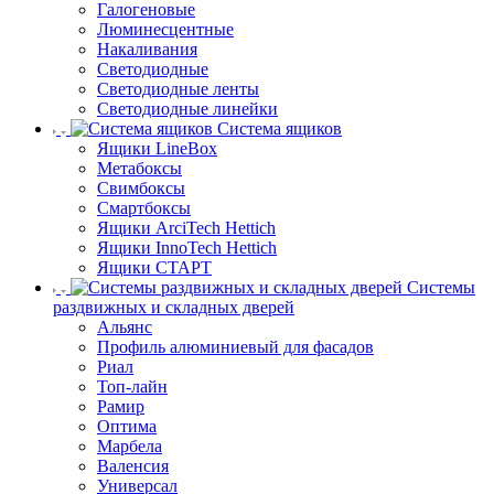
Галогеновые
Люминесцентные
Накаливания
Светодиодные
Светодиодные ленты
Светодиодные линейки
Система ящиков
Ящики LineBox
Метабоксы
Свимбоксы
Смартбоксы
Ящики ArciTech Hettich
Ящики InnoTech Hettich
Ящики СТАРТ
Системы
раздвижных и складных дверей
Альянс
Профиль алюминиевый для фасадов
Риал
Топ-лайн
Рамир
Оптима
Марбела
Валенсия
Универсал