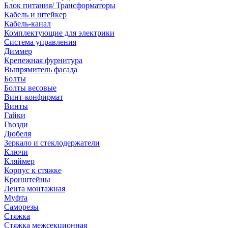
Блок питания/ Трансформаторы
Кабель и штейкер
Кабель-канал
Комплектующие для электрики
Система управления
Диммер
Крепежная фурнитура
Выпрямитель фасада
Болты
Болты весовые
Винт-конфирмат
Винты
Гайки
Гвозди
Дюбеля
Зеркало и стеклодержатели
Ключи
Кляймер
Корпус к стяжке
Кронштейны
Лента монтажная
Муфта
Саморезы
Стяжка
Стяжка межсекционная