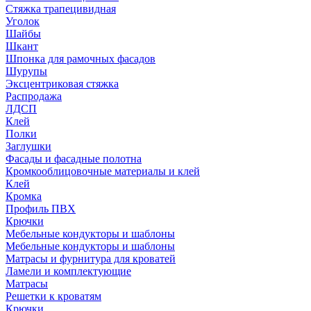
Стяжка трапецивидная
Уголок
Шайбы
Шкант
Шпонка для рамочных фасадов
Шурупы
Эксцентриковая стяжка
Распродажа
ЛДСП
Клей
Полки
Заглушки
Фасады и фасадные полотна
Кромкооблицовочные материалы и клей
Клей
Кромка
Профиль ПВХ
Крючки
Мебельные кондукторы и шаблоны
Мебельные кондукторы и шаблоны
Матрасы и фурнитура для кроватей
Ламели и комплектующие
Матрасы
Решетки к кроватям
Крючки