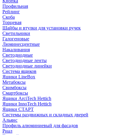
Кнопка
Профильная
Рейлинг
Скоба
Торцевая
Шайбы и втулки для установки ручек
Светильники
Галогеновые
Люминесцентные
Накаливания
Светодиодные
Светодиодные ленты
Светодиодные линейки
Система ящиков
Ящики LineBox
Метабоксы
Свимбоксы
Смартбоксы
Ящики ArciTech Hettich
Ящики InnoTech Hettich
Ящики СТАРТ
Системы раздвижных и складных дверей
Альянс
Профиль алюминиевый для фасадов
Риал