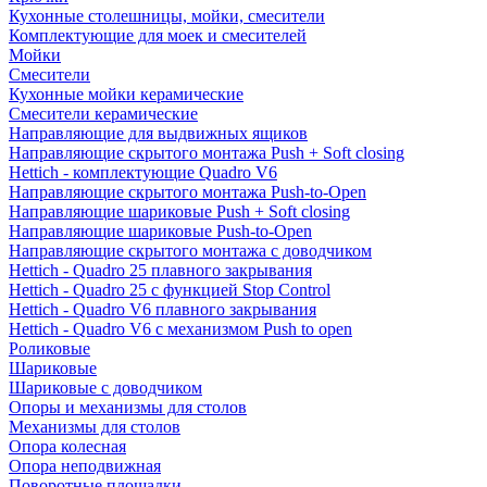
Кухонные столешницы, мойки, смесители
Комплектующие для моек и смесителей
Мойки
Смесители
Кухонные мойки керамические
Смесители керамические
Направляющие для выдвижных ящиков
Направляющие скрытого монтажа Push + Soft closing
Hettich - комплектующие Quadro V6
Направляющие скрытого монтажа Push-to-Open
Направляющие шариковые Push + Soft closing
Направляющие шариковые Push-to-Open
Направляющие скрытого монтажа с доводчиком
Hettich - Quadro 25 плавного закрывания
Hettich - Quadro 25 с функцией Stop Control
Hettich - Quadro V6 плавного закрывания
Hettich - Quadro V6 с механизмом Push to open
Роликовые
Шариковые
Шариковые с доводчиком
Опоры и механизмы для столов
Механизмы для столов
Опора колесная
Опора неподвижная
Поворотные площадки