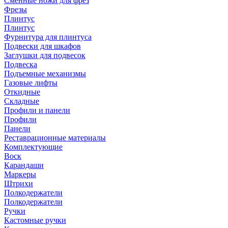
Сменные ножи для фрез
Фрезы
Плинтус
Плинтус
Фурнитура для плинтуса
Подвески для шкафов
Заглушки для подвесок
Подвеска
Подъемные механизмы
Газовые лифты
Откидные
Складные
Профили и панели
Профили
Панели
Реставрационные материалы
Комплектующие
Воск
Карандаши
Маркеры
Штрихи
Полкодержатели
Полкодержатели
Ручки
Кастомные ручки