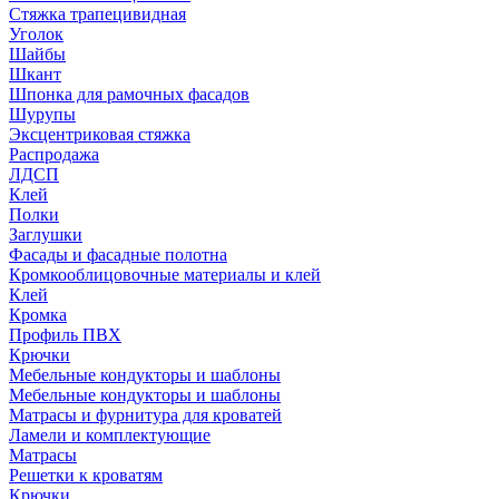
Стяжка трапецивидная
Уголок
Шайбы
Шкант
Шпонка для рамочных фасадов
Шурупы
Эксцентриковая стяжка
Распродажа
ЛДСП
Клей
Полки
Заглушки
Фасады и фасадные полотна
Кромкооблицовочные материалы и клей
Клей
Кромка
Профиль ПВХ
Крючки
Мебельные кондукторы и шаблоны
Мебельные кондукторы и шаблоны
Матрасы и фурнитура для кроватей
Ламели и комплектующие
Матрасы
Решетки к кроватям
Крючки