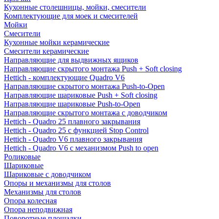
Кухонные столешницы, мойки, смесители
Комплектующие для моек и смесителей
Мойки
Смесители
Кухонные мойки керамические
Смесители керамические
Направляющие для выдвижных ящиков
Направляющие скрытого монтажа Push + Soft closing
Hettich - комплектующие Quadro V6
Направляющие скрытого монтажа Push-to-Open
Направляющие шариковые Push + Soft closing
Направляющие шариковые Push-to-Open
Направляющие скрытого монтажа с доводчиком
Hettich - Quadro 25 плавного закрывания
Hettich - Quadro 25 с функцией Stop Control
Hettich - Quadro V6 плавного закрывания
Hettich - Quadro V6 с механизмом Push to open
Роликовые
Шариковые
Шариковые с доводчиком
Опоры и механизмы для столов
Механизмы для столов
Опора колесная
Опора неподвижная
Поворотные площадки