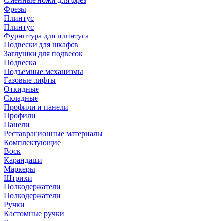
Сменные ножи для фрез
Фрезы
Плинтус
Плинтус
Фурнитура для плинтуса
Подвески для шкафов
Заглушки для подвесок
Подвеска
Подъемные механизмы
Газовые лифты
Откидные
Складные
Профили и панели
Профили
Панели
Реставрационные материалы
Комплектующие
Воск
Карандаши
Маркеры
Штрихи
Полкодержатели
Полкодержатели
Ручки
Кастомные ручки