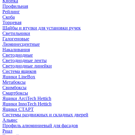
Кнопка
Профильная
Рейлинг
Скоба
Торцевая
Шайбы и втулки для установки ручек
Светильники
Галогеновые
Люминесцентные
Накаливания
Светодиодные
Светодиодные ленты
Светодиодные линейки
Система ящиков
Ящики LineBox
Метабоксы
Свимбоксы
Смартбоксы
Ящики ArciTech Hettich
Ящики InnoTech Hettich
Ящики СТАРТ
Системы раздвижных и складных дверей
Альянс
Профиль алюминиевый для фасадов
Риал