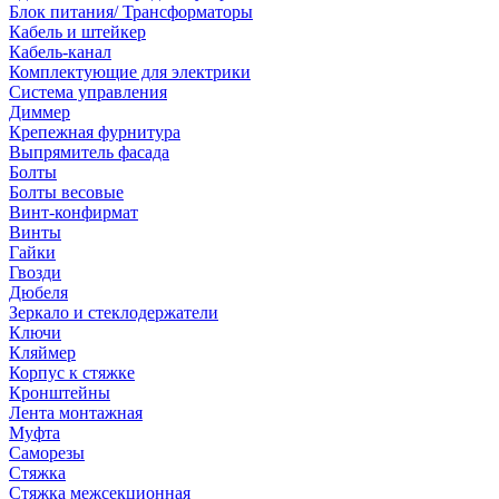
Блок питания/ Трансформаторы
Кабель и штейкер
Кабель-канал
Комплектующие для электрики
Система управления
Диммер
Крепежная фурнитура
Выпрямитель фасада
Болты
Болты весовые
Винт-конфирмат
Винты
Гайки
Гвозди
Дюбеля
Зеркало и стеклодержатели
Ключи
Кляймер
Корпус к стяжке
Кронштейны
Лента монтажная
Муфта
Саморезы
Стяжка
Стяжка межсекционная