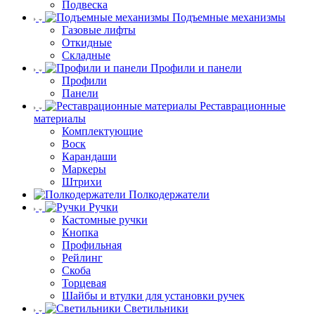
Подвеска
Подъемные механизмы
Газовые лифты
Откидные
Складные
Профили и панели
Профили
Панели
Реставрационные
материалы
Комплектующие
Воск
Карандаши
Маркеры
Штрихи
Полкодержатели
Ручки
Кастомные ручки
Кнопка
Профильная
Рейлинг
Скоба
Торцевая
Шайбы и втулки для установки ручек
Светильники