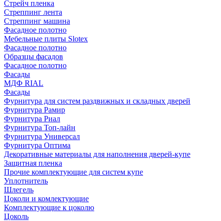
Стрейч пленка
Стреппинг лента
Стреппинг машина
Фасадное полотно
Мебельные плиты Slotex
Фасадное полотно
Образцы фасадов
Фасадное полотно
Фасады
МДФ RIAL
Фасады
Фурнитура для систем раздвижных и складных дверей
Фурнитура Рамир
Фурнитура Риал
Фурнитура Топ-лайн
Фурнитура Универсал
Фурнитура Оптима
Декоративные материалы для наполнения дверей-купе
Защитная пленка
Прочие комплектующие для систем купе
Уплотнитель
Шлегель
Цоколи и комлектующие
Комплектующие к цоколю
Цоколь