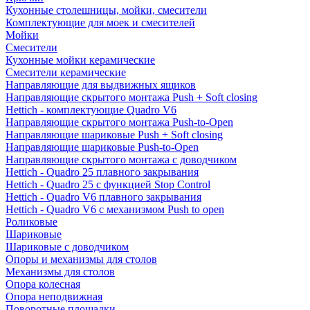
Кухонные столешницы, мойки, смесители
Комплектующие для моек и смесителей
Мойки
Смесители
Кухонные мойки керамические
Смесители керамические
Направляющие для выдвижных ящиков
Направляющие скрытого монтажа Push + Soft closing
Hettich - комплектующие Quadro V6
Направляющие скрытого монтажа Push-to-Open
Направляющие шариковые Push + Soft closing
Направляющие шариковые Push-to-Open
Направляющие скрытого монтажа с доводчиком
Hettich - Quadro 25 плавного закрывания
Hettich - Quadro 25 с функцией Stop Control
Hettich - Quadro V6 плавного закрывания
Hettich - Quadro V6 с механизмом Push to open
Роликовые
Шариковые
Шариковые с доводчиком
Опоры и механизмы для столов
Механизмы для столов
Опора колесная
Опора неподвижная
Поворотные площадки