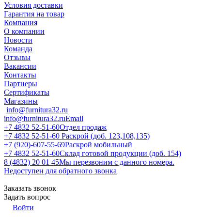
Условия доставки
Гарантия на товар
Компания
О компании
Новости
Команда
Отзывы
Вакансии
Контакты
Партнеры
Сертификаты
Магазины
info@furnitura32.ru
info@furnitura32.ru
Email
+7 4832 52-51-60
Отдел продаж
+7 4832 52-51-60
Раскрой (доб. 123,108,135)
+7 (920)-607-55-69
Раскрой мобильный
+7 4832 52-51-60
Склад готовой продукции (доб. 154)
8 (4832) 20 01 45
Мы перезвоним с данного номера.
Недоступен для обратного звонка
Заказать звонок
Задать вопрос
Войти