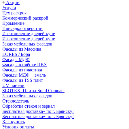
Акции
Услуги
Цех раскроя
Коммерческий раскрой
Кромление
Присадка отверстий
Изготовление дверей купе
Изготовление дверей купе
Заказ мебельных фасадов
Фасады из Массива
LORES / Бора
Фасады МДФ
Фасады в плёнке ПВХ
Фасады из пластика
Фасады МДФ + эмаль
Фасады из TSS плит
UV-панели
SLOTEX. Плиты Solid Compact
Заказ мебельных фасадов
Стеклодеталь
Обработка стекол и зеркал
Бесплатная доставка» по г. Брянску!
Бесплатная доставка» по г. Брянску!
Как купить
Условия оплаты