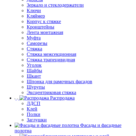
Зеркало и стеклодержатели
Ключи
Кляймер
Корпус к стяжке
Кронштейны
Лента монтажная
Муфта
Саморезы
Стяжка
Стяжка межсекционная
Стяжка трапецивидная
Уголок
Шайбы
Шкант
Шпонка для рамочных фасадов
Шурупы
Эксцентриковая стяжка
Распродажа
ЛДСП
Клей
Полки
Заглушки
Фасады и фасадные
полотна