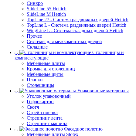
Синхро
SlideLine 55 Hettich
SlideLine M Hettich
TopLine 27 - Система раздвижных дверей Hettich
TopLine L - Система раздвижных дверей Hettich
WingLine L - Система складных дверей Hettich
Прочее
Системы для межкомнатных дверей
Складные
Столешницы и
комплектующие
Мебельные плиты
Кромка для столешниц
Мебельные щиты
Планки
Столешницы
Упаковочные материалы
Уголок упаковочный
Гофрокартон
Скотч
Стрейч пленка
Стреппинг лента
Стреппинг машина
Фасадное полотно
Мебельные плиты Slotex