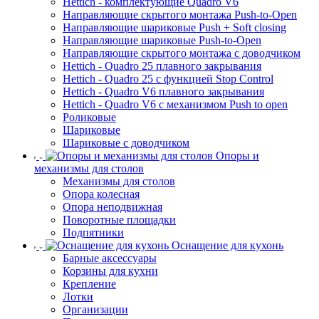
Hettich - комплектующие Quadro V6
Направляющие скрытого монтажа Push-to-Open
Направляющие шариковые Push + Soft closing
Направляющие шариковые Push-to-Open
Направляющие скрытого монтажа с доводчиком
Hettich - Quadro 25 плавного закрывания
Hettich - Quadro 25 с функцией Stop Control
Hettich - Quadro V6 плавного закрывания
Hettich - Quadro V6 с механизмом Push to open
Роликовые
Шариковые
Шариковые с доводчиком
Опоры и
механизмы для столов
Механизмы для столов
Опора колесная
Опора неподвижная
Поворотные площадки
Подпятники
Оснащение для кухонь
Барные аксессуары
Корзины для кухни
Крепление
Лотки
Организации