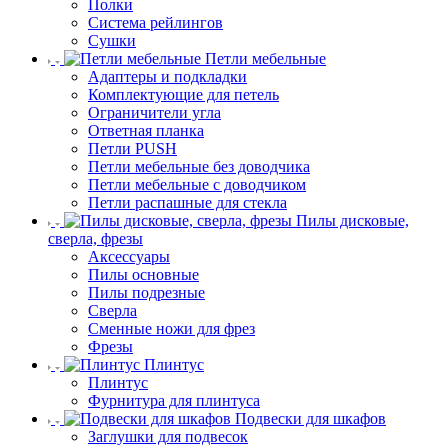
Полки
Система рейлингов
Сушки
Петли мебельные
Адаптеры и подкладки
Комплектующие для петель
Ограничители угла
Ответная планка
Петли PUSH
Петли мебельные без доводчика
Петли мебельные с доводчиком
Петли распашные для стекла
Пилы дисковые,
сверла, фрезы
Аксессуары
Пилы основные
Пилы подрезные
Сверла
Сменные ножи для фрез
Фрезы
Плинтус
Плинтус
Фурнитура для плинтуса
Подвески для шкафов
Заглушки для подвесок