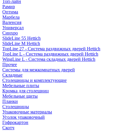
Топ-лайн
Рамир
Оптима
Марбела
Валенсия
Универсал
Синхро
SlideLine 55 Hettich
SlideLine M Hettich
TopLine 27 - Система раздвижных дверей Hettich
TopLine L - Система раздвижных дверей Hettich
WingLine L - Система складных дверей Hettich
Прочее
Системы для межкомнатных дверей
Складные
Столешницы и комплектующие
Мебельные плиты
Кромка для столешниц
Мебельные щиты
Планки
Столешницы
Упаковочные материалы
Уголок упаковочный
Гофрокартон
Скотч