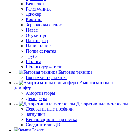
Вешалки
Галстучница
Джокер
Корзина
Зеркало выкатное
Навес
Обувница
Пантограф
Наполнение
Полка сетчатая
Труба
Штанга
Штангодержатели
Бытовая техника
Вытяжки и фильтры
Амортизаторы и
демпферы
Амортизаторы
Демпферы
Декоративные материалы
Декоративные профили
Заглушки
Вентиляционная решетка
Соединители ДВП
Замки