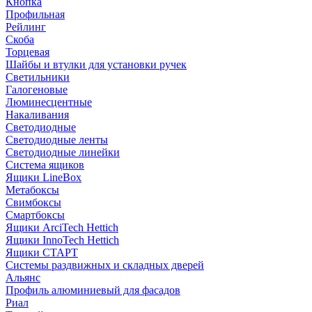
Кнопка
Профильная
Рейлинг
Скоба
Торцевая
Шайбы и втулки для установки ручек
Светильники
Галогеновые
Люминесцентные
Накаливания
Светодиодные
Светодиодные ленты
Светодиодные линейки
Система ящиков
Ящики LineBox
Метабоксы
Свимбоксы
Смартбоксы
Ящики ArciTech Hettich
Ящики InnoTech Hettich
Ящики СТАРТ
Системы раздвижных и складных дверей
Альянс
Профиль алюминиевый для фасадов
Риал