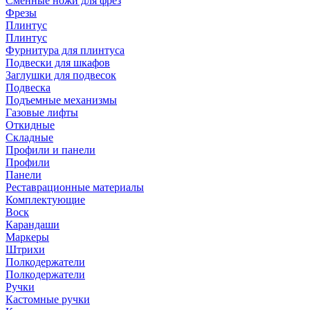
Сменные ножи для фрез
Фрезы
Плинтус
Плинтус
Фурнитура для плинтуса
Подвески для шкафов
Заглушки для подвесок
Подвеска
Подъемные механизмы
Газовые лифты
Откидные
Складные
Профили и панели
Профили
Панели
Реставрационные материалы
Комплектующие
Воск
Карандаши
Маркеры
Штрихи
Полкодержатели
Полкодержатели
Ручки
Кастомные ручки