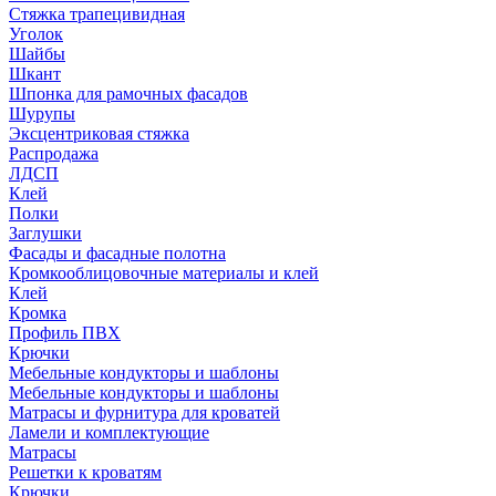
Стяжка трапецивидная
Уголок
Шайбы
Шкант
Шпонка для рамочных фасадов
Шурупы
Эксцентриковая стяжка
Распродажа
ЛДСП
Клей
Полки
Заглушки
Фасады и фасадные полотна
Кромкооблицовочные материалы и клей
Клей
Кромка
Профиль ПВХ
Крючки
Мебельные кондукторы и шаблоны
Мебельные кондукторы и шаблоны
Матрасы и фурнитура для кроватей
Ламели и комплектующие
Матрасы
Решетки к кроватям
Крючки