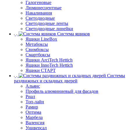
Галогеновые
Люминесцентные
Накаливания
Светодиодные
Светодиодные ленты
Светодиодные линейки
Система ящиков
Ящики LineBox
Метабоксы
Свимбоксы
Смартбоксы
Ящики ArciTech Hettich
Ящики InnoTech Hettich
Ящики СТАРТ
Системы
раздвижных и складных дверей
Альянс
Профиль алюминиевый для фасадов
Риал
Топ-лайн
Рамир
Оптима
Марбела
Валенсия
Универсал