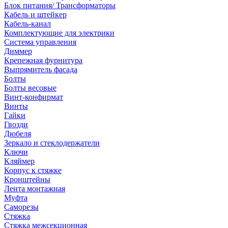
Блок питания/ Трансформаторы
Кабель и штейкер
Кабель-канал
Комплектующие для электрики
Система управления
Диммер
Крепежная фурнитура
Выпрямитель фасада
Болты
Болты весовые
Винт-конфирмат
Винты
Гайки
Гвозди
Дюбеля
Зеркало и стеклодержатели
Ключи
Кляймер
Корпус к стяжке
Кронштейны
Лента монтажная
Муфта
Саморезы
Стяжка
Стяжка межсекционная