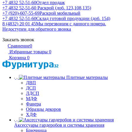
+7 4832 52-51-60
Отдел продаж
+7 4832 52-51-60
Раскрой (доб. 123,108,135)
+7 (920)-607-55-69
Раскрой мобильный
+7 4832 52-51-60
Склад готовой продукции (доб. 154)
8 (4832) 20 01 45
Мы перезвоним с данного номера.
Недоступен для обратного звонка
Заказать звонок
Сравнение
0
Избранные товары
0
Корзина
0
Плитные материалы
ДВП
ДСП
ЛДСП
МДФ
Фанера
Образцы декоров
ХДФ
Аксессуары гардеробов и системы хранения
Брючница