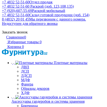
+7 4832 52-51-60
Отдел продаж
+7 4832 52-51-60
Раскрой (доб. 123,108,135)
+7 (920)-607-55-69
Раскрой мобильный
+7 4832 52-51-60
Склад готовой продукции (доб. 154)
8 (4832) 20 01 45
Мы перезвоним с данного номера.
Недоступен для обратного звонка
Заказать звонок
Сравнение
0
Избранные товары
0
Корзина
0
Плитные материалы
ДВП
ДСП
ЛДСП
МДФ
Фанера
Образцы декоров
ХДФ
Аксессуары гардеробов и системы хранения
Брючница