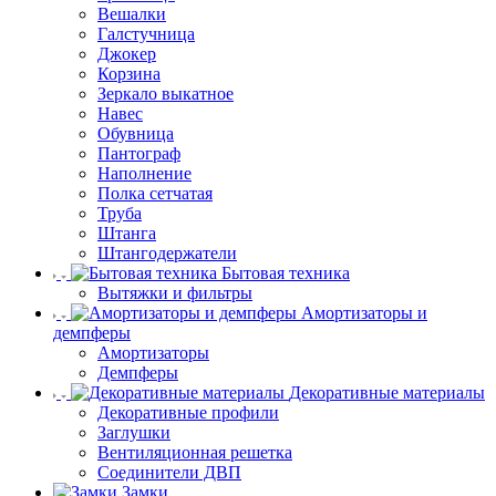
Вешалки
Галстучница
Джокер
Корзина
Зеркало выкатное
Навес
Обувница
Пантограф
Наполнение
Полка сетчатая
Труба
Штанга
Штангодержатели
Бытовая техника
Вытяжки и фильтры
Амортизаторы и
демпферы
Амортизаторы
Демпферы
Декоративные материалы
Декоративные профили
Заглушки
Вентиляционная решетка
Соединители ДВП
Замки