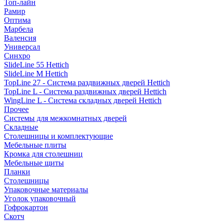
Топ-лайн
Рамир
Оптима
Марбела
Валенсия
Универсал
Синхро
SlideLine 55 Hettich
SlideLine M Hettich
TopLine 27 - Система раздвижных дверей Hettich
TopLine L - Система раздвижных дверей Hettich
WingLine L - Система складных дверей Hettich
Прочее
Системы для межкомнатных дверей
Складные
Столешницы и комплектующие
Мебельные плиты
Кромка для столешниц
Мебельные щиты
Планки
Столешницы
Упаковочные материалы
Уголок упаковочный
Гофрокартон
Скотч