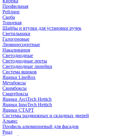
Кнопка
Профильная
Рейлинг
Скоба
Торцевая
Шайбы и втулки для установки ручек
Светильники
Галогеновые
Люминесцентные
Накаливания
Светодиодные
Светодиодные ленты
Светодиодные линейки
Система ящиков
Ящики LineBox
Метабоксы
Свимбоксы
Смартбоксы
Ящики ArciTech Hettich
Ящики InnoTech Hettich
Ящики СТАРТ
Системы раздвижных и складных дверей
Альянс
Профиль алюминиевый для фасадов
Риал