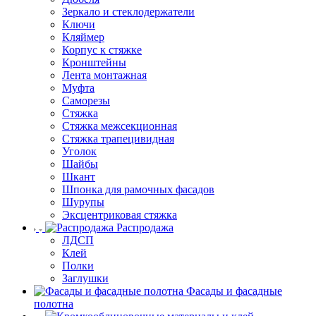
Зеркало и стеклодержатели
Ключи
Кляймер
Корпус к стяжке
Кронштейны
Лента монтажная
Муфта
Саморезы
Стяжка
Стяжка межсекционная
Стяжка трапецивидная
Уголок
Шайбы
Шкант
Шпонка для рамочных фасадов
Шурупы
Эксцентриковая стяжка
Распродажа
ЛДСП
Клей
Полки
Заглушки
Фасады и фасадные
полотна