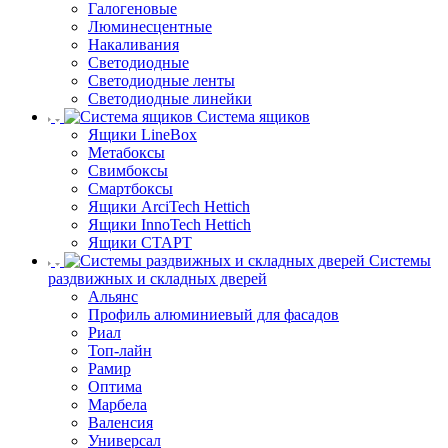
Галогеновые
Люминесцентные
Накаливания
Светодиодные
Светодиодные ленты
Светодиодные линейки
Система ящиков
Ящики LineBox
Метабоксы
Свимбоксы
Смартбоксы
Ящики ArciTech Hettich
Ящики InnoTech Hettich
Ящики СТАРТ
Системы
раздвижных и складных дверей
Альянс
Профиль алюминиевый для фасадов
Риал
Топ-лайн
Рамир
Оптима
Марбела
Валенсия
Универсал