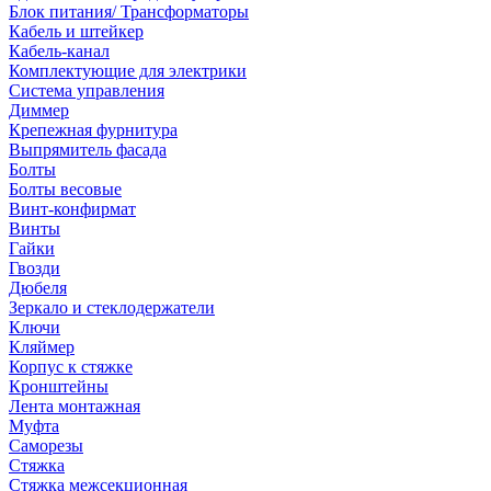
Блок питания/ Трансформаторы
Кабель и штейкер
Кабель-канал
Комплектующие для электрики
Система управления
Диммер
Крепежная фурнитура
Выпрямитель фасада
Болты
Болты весовые
Винт-конфирмат
Винты
Гайки
Гвозди
Дюбеля
Зеркало и стеклодержатели
Ключи
Кляймер
Корпус к стяжке
Кронштейны
Лента монтажная
Муфта
Саморезы
Стяжка
Стяжка межсекционная