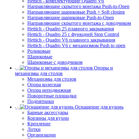
Hettich - комплектующие Quadro V6
Направляющие скрытого монтажа Push-to-Open
Направляющие шариковые Push + Soft closing
Направляющие шариковые Push-to-Open
Направляющие скрытого монтажа с доводчиком
Hettich - Quadro 25 плавного закрывания
Hettich - Quadro 25 с функцией Stop Control
Hettich - Quadro V6 плавного закрывания
Hettich - Quadro V6 с механизмом Push to open
Роликовые
Шариковые
Шариковые с доводчиком
Опоры и
механизмы для столов
Механизмы для столов
Опора колесная
Опора неподвижная
Поворотные площадки
Подпятники
Оснащение для кухонь
Барные аксессуары
Корзины для кухни
Крепление
Лотки
Организации