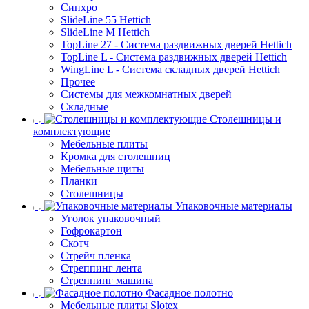
Синхро
SlideLine 55 Hettich
SlideLine M Hettich
TopLine 27 - Система раздвижных дверей Hettich
TopLine L - Система раздвижных дверей Hettich
WingLine L - Система складных дверей Hettich
Прочее
Системы для межкомнатных дверей
Складные
Столешницы и
комплектующие
Мебельные плиты
Кромка для столешниц
Мебельные щиты
Планки
Столешницы
Упаковочные материалы
Уголок упаковочный
Гофрокартон
Скотч
Стрейч пленка
Стреппинг лента
Стреппинг машина
Фасадное полотно
Мебельные плиты Slotex