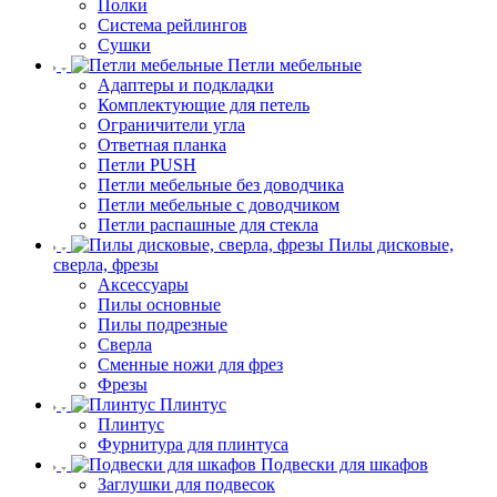
Полки
Система рейлингов
Сушки
Петли мебельные
Адаптеры и подкладки
Комплектующие для петель
Ограничители угла
Ответная планка
Петли PUSH
Петли мебельные без доводчика
Петли мебельные с доводчиком
Петли распашные для стекла
Пилы дисковые,
сверла, фрезы
Аксессуары
Пилы основные
Пилы подрезные
Сверла
Сменные ножи для фрез
Фрезы
Плинтус
Плинтус
Фурнитура для плинтуса
Подвески для шкафов
Заглушки для подвесок