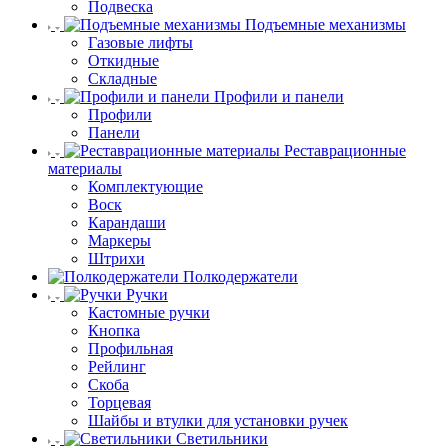
Подвеска
Подъемные механизмы
Газовые лифты
Откидные
Складные
Профили и панели
Профили
Панели
Реставрационные
материалы
Комплектующие
Воск
Карандаши
Маркеры
Штрихи
Полкодержатели
Ручки
Кастомные ручки
Кнопка
Профильная
Рейлинг
Скоба
Торцевая
Шайбы и втулки для установки ручек
Светильники