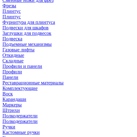
Сменные ножи для фрез
Фрезы
Плинтус
Плинтус
Фурнитура для плинтуса
Подвески для шкафов
Заглушки для подвесок
Подвеска
Подъемные механизмы
Газовые лифты
Откидные
Складные
Профили и панели
Профили
Панели
Реставрационные материалы
Комплектующие
Воск
Карандаши
Маркеры
Штрихи
Полкодержатели
Полкодержатели
Ручки
Кастомные ручки