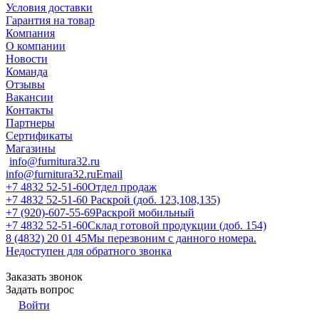
Условия доставки
Гарантия на товар
Компания
О компании
Новости
Команда
Отзывы
Вакансии
Контакты
Партнеры
Сертификаты
Магазины
info@furnitura32.ru
info@furnitura32.ru
Email
+7 4832 52-51-60
Отдел продаж
+7 4832 52-51-60
Раскрой (доб. 123,108,135)
+7 (920)-607-55-69
Раскрой мобильный
+7 4832 52-51-60
Склад готовой продукции (доб. 154)
8 (4832) 20 01 45
Мы перезвоним с данного номера.
Недоступен для обратного звонка
Заказать звонок
Задать вопрос
Войти