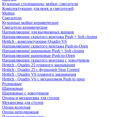
Кухонные столешницы, мойки, смесители
Комплектующие для моек и смесителей
Мойки
Смесители
Кухонные мойки керамические
Смесители керамические
Направляющие для выдвижных ящиков
Направляющие скрытого монтажа Push + Soft closing
Hettich - комплектующие Quadro V6
Направляющие скрытого монтажа Push-to-Open
Направляющие шариковые Push + Soft closing
Направляющие шариковые Push-to-Open
Направляющие скрытого монтажа с доводчиком
Hettich - Quadro 25 плавного закрывания
Hettich - Quadro 25 с функцией Stop Control
Hettich - Quadro V6 плавного закрывания
Hettich - Quadro V6 с механизмом Push to open
Роликовые
Шариковые
Шариковые с доводчиком
Опоры и механизмы для столов
Механизмы для столов
Опора колесная
Опора неподвижная
Поворотные площадки