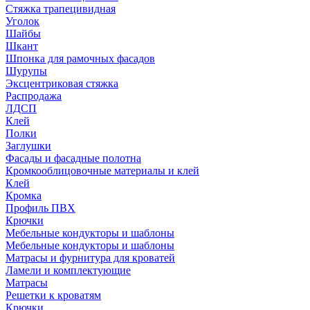
Стяжка трапецивидная
Уголок
Шайбы
Шкант
Шпонка для рамочных фасадов
Шурупы
Эксцентриковая стяжка
Распродажа
ЛДСП
Клей
Полки
Заглушки
Фасады и фасадные полотна
Кромкооблицовочные материалы и клей
Клей
Кромка
Профиль ПВХ
Крючки
Мебельные кондукторы и шаблоны
Мебельные кондукторы и шаблоны
Матрасы и фурнитура для кроватей
Ламели и комплектующие
Матрасы
Решетки к кроватям
Крючки