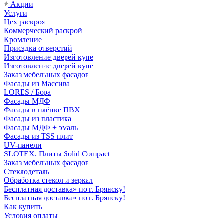
Акции
Услуги
Цех раскроя
Коммерческий раскрой
Кромление
Присадка отверстий
Изготовление дверей купе
Изготовление дверей купе
Заказ мебельных фасадов
Фасады из Массива
LORES / Бора
Фасады МДФ
Фасады в плёнке ПВХ
Фасады из пластика
Фасады МДФ + эмаль
Фасады из TSS плит
UV-панели
SLOTEX. Плиты Solid Compact
Заказ мебельных фасадов
Стеклодеталь
Обработка стекол и зеркал
Бесплатная доставка» по г. Брянску!
Бесплатная доставка» по г. Брянску!
Как купить
Условия оплаты