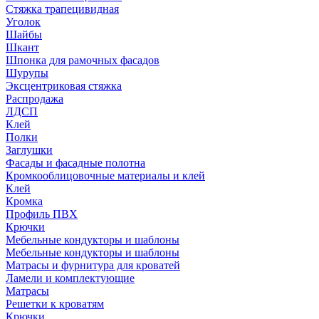
Стяжка трапецивидная
Уголок
Шайбы
Шкант
Шпонка для рамочных фасадов
Шурупы
Эксцентриковая стяжка
Распродажа
ЛДСП
Клей
Полки
Заглушки
Фасады и фасадные полотна
Кромкооблицовочные материалы и клей
Клей
Кромка
Профиль ПВХ
Крючки
Мебельные кондукторы и шаблоны
Мебельные кондукторы и шаблоны
Матрасы и фурнитура для кроватей
Ламели и комплектующие
Матрасы
Решетки к кроватям
Крючки