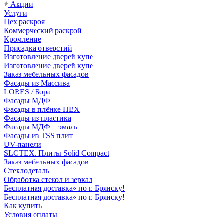
Акции
Услуги
Цех раскроя
Коммерческий раскрой
Кромление
Присадка отверстий
Изготовление дверей купе
Изготовление дверей купе
Заказ мебельных фасадов
Фасады из Массива
LORES / Бора
Фасады МДФ
Фасады в плёнке ПВХ
Фасады из пластика
Фасады МДФ + эмаль
Фасады из TSS плит
UV-панели
SLOTEX. Плиты Solid Compact
Заказ мебельных фасадов
Стеклодеталь
Обработка стекол и зеркал
Бесплатная доставка» по г. Брянску!
Бесплатная доставка» по г. Брянску!
Как купить
Условия оплаты