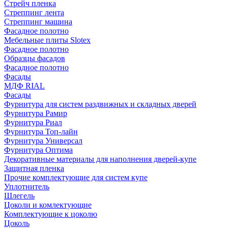
Стрейч пленка
Стреппинг лента
Стреппинг машина
Фасадное полотно
Мебельные плиты Slotex
Фасадное полотно
Образцы фасадов
Фасадное полотно
Фасады
МДФ RIAL
Фасады
Фурнитура для систем раздвижных и складных дверей
Фурнитура Рамир
Фурнитура Риал
Фурнитура Топ-лайн
Фурнитура Универсал
Фурнитура Оптима
Декоративные материалы для наполнения дверей-купе
Защитная пленка
Прочие комплектующие для систем купе
Уплотнитель
Шлегель
Цоколи и комлектующие
Комплектующие к цоколю
Цоколь