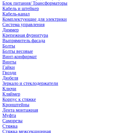
Блок питания/ Трансформаторы
Кабель и штейкер
Кабель-канал
Комплектующие для электрики
Система управления
Диммер
Крепежная фурнитура
Выпрямитель фасада
Болты
Болты весовые
Винт-конфирмат
Винты
Гайки
Гвозди
Дюбеля
Зеркало и стеклодержатели
Ключи
Кляймер
Корпус к стяжке
Кронштейны
Лента монтажная
Муфта
Саморезы
Стяжка
Стяжка межсекционная