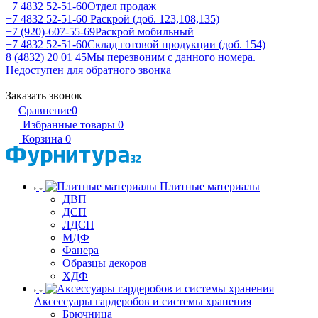
+7 4832 52-51-60
Отдел продаж
+7 4832 52-51-60
Раскрой (доб. 123,108,135)
+7 (920)-607-55-69
Раскрой мобильный
+7 4832 52-51-60
Склад готовой продукции (доб. 154)
8 (4832) 20 01 45
Мы перезвоним с данного номера.
Недоступен для обратного звонка
Заказать звонок
Сравнение
0
Избранные товары
0
Корзина
0
Плитные материалы
ДВП
ДСП
ЛДСП
МДФ
Фанера
Образцы декоров
ХДФ
Аксессуары гардеробов и системы хранения
Брючница