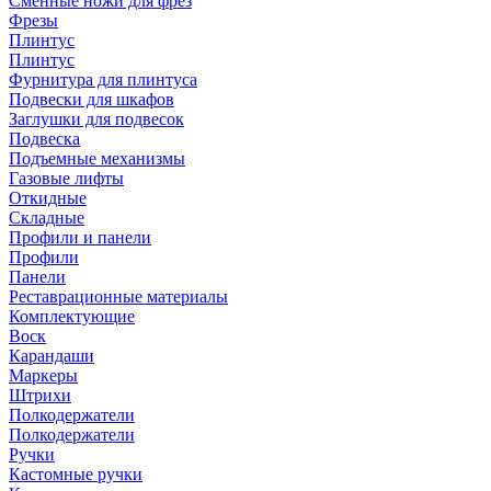
Сменные ножи для фрез
Фрезы
Плинтус
Плинтус
Фурнитура для плинтуса
Подвески для шкафов
Заглушки для подвесок
Подвеска
Подъемные механизмы
Газовые лифты
Откидные
Складные
Профили и панели
Профили
Панели
Реставрационные материалы
Комплектующие
Воск
Карандаши
Маркеры
Штрихи
Полкодержатели
Полкодержатели
Ручки
Кастомные ручки