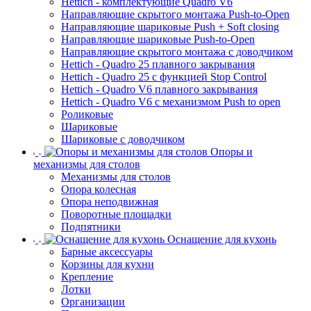
Hettich - комплектующие Quadro V6
Направляющие скрытого монтажа Push-to-Open
Направляющие шариковые Push + Soft closing
Направляющие шариковые Push-to-Open
Направляющие скрытого монтажа с доводчиком
Hettich - Quadro 25 плавного закрывания
Hettich - Quadro 25 с функцией Stop Control
Hettich - Quadro V6 плавного закрывания
Hettich - Quadro V6 с механизмом Push to open
Роликовые
Шариковые
Шариковые с доводчиком
Опоры и
механизмы для столов
Механизмы для столов
Опора колесная
Опора неподвижная
Поворотные площадки
Подпятники
Оснащение для кухонь
Барные аксессуары
Корзины для кухни
Крепление
Лотки
Организации