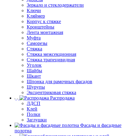
Зеркало и стеклодержатели
Ключи
Кляймер
Корпус к стяжке
Кронштейны
Лента монтажная
Муфта
Саморезы
Стяжка
Стяжка межсекционная
Стяжка трапецивидная
Уголок
Шайбы
Шкант
Шпонка для рамочных фасадов
Шурупы
Эксцентриковая стяжка
Распродажа
ЛДСП
Клей
Полки
Заглушки
Фасады и фасадные
полотна