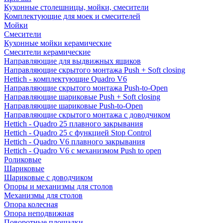
Кухонные столешницы, мойки, смесители
Комплектующие для моек и смесителей
Мойки
Смесители
Кухонные мойки керамические
Смесители керамические
Направляющие для выдвижных ящиков
Направляющие скрытого монтажа Push + Soft closing
Hettich - комплектующие Quadro V6
Направляющие скрытого монтажа Push-to-Open
Направляющие шариковые Push + Soft closing
Направляющие шариковые Push-to-Open
Направляющие скрытого монтажа с доводчиком
Hettich - Quadro 25 плавного закрывания
Hettich - Quadro 25 с функцией Stop Control
Hettich - Quadro V6 плавного закрывания
Hettich - Quadro V6 с механизмом Push to open
Роликовые
Шариковые
Шариковые с доводчиком
Опоры и механизмы для столов
Механизмы для столов
Опора колесная
Опора неподвижная
Поворотные площадки