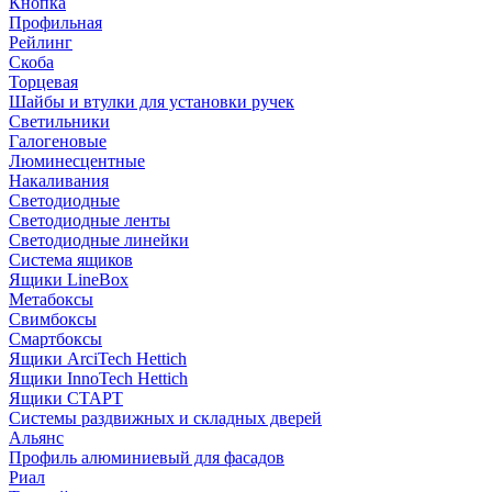
Кнопка
Профильная
Рейлинг
Скоба
Торцевая
Шайбы и втулки для установки ручек
Светильники
Галогеновые
Люминесцентные
Накаливания
Светодиодные
Светодиодные ленты
Светодиодные линейки
Система ящиков
Ящики LineBox
Метабоксы
Свимбоксы
Смартбоксы
Ящики ArciTech Hettich
Ящики InnoTech Hettich
Ящики СТАРТ
Системы раздвижных и складных дверей
Альянс
Профиль алюминиевый для фасадов
Риал