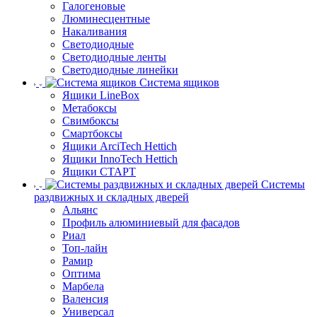
Галогеновые
Люминесцентные
Накаливания
Светодиодные
Светодиодные ленты
Светодиодные линейки
Система ящиков
Ящики LineBox
Метабоксы
Свимбоксы
Смартбоксы
Ящики ArciTech Hettich
Ящики InnoTech Hettich
Ящики СТАРТ
Системы
раздвижных и складных дверей
Альянс
Профиль алюминиевый для фасадов
Риал
Топ-лайн
Рамир
Оптима
Марбела
Валенсия
Универсал