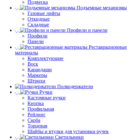
Подвеска
Подъемные механизмы
Газовые лифты
Откидные
Складные
Профили и панели
Профили
Панели
Реставрационные
материалы
Комплектующие
Воск
Карандаши
Маркеры
Штрихи
Полкодержатели
Ручки
Кастомные ручки
Кнопка
Профильная
Рейлинг
Скоба
Торцевая
Шайбы и втулки для установки ручек
Светильники