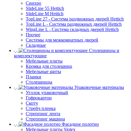
Синхро
SlideLine 55 Hettich
SlideLine M Hettich
TopLine 27 - Система раздвижных дверей Hettich
TopLine L - Система раздвижных дверей Hettich
WingLine L - Система складных дверей Hettich
Прочее
Системы для межкомнатных дверей
Складные
Столешницы и
комплектующие
Мебельные плиты
Кромка для столешниц
Мебельные щиты
Планки
Столешницы
Упаковочные материалы
Уголок упаковочный
Гофрокартон
Скотч
Стрейч пленка
Стреппинг лента
Стреппинг машина
Фасадное полотно
Мебельные плиты Slotex