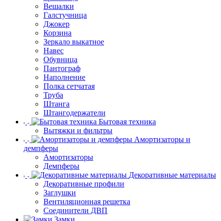
Вешалки
Галстучница
Джокер
Корзина
Зеркало выкатное
Навес
Обувница
Пантограф
Наполнение
Полка сетчатая
Труба
Штанга
Штангодержатели
Бытовая техника
Вытяжки и фильтры
Амортизаторы и
демпферы
Амортизаторы
Демпферы
Декоративные материалы
Декоративные профили
Заглушки
Вентиляционная решетка
Соединители ДВП
Замки