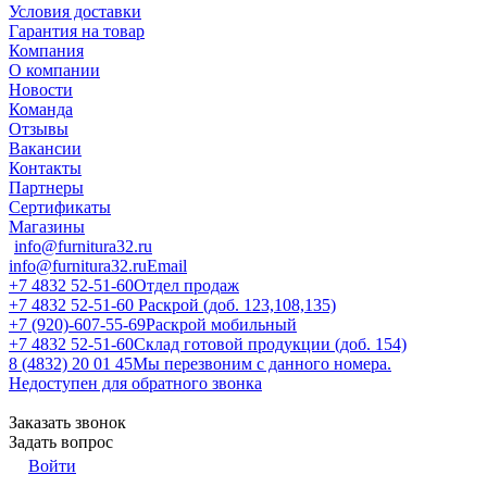
Условия доставки
Гарантия на товар
Компания
О компании
Новости
Команда
Отзывы
Вакансии
Контакты
Партнеры
Сертификаты
Магазины
info@furnitura32.ru
info@furnitura32.ru
Email
+7 4832 52-51-60
Отдел продаж
+7 4832 52-51-60
Раскрой (доб. 123,108,135)
+7 (920)-607-55-69
Раскрой мобильный
+7 4832 52-51-60
Склад готовой продукции (доб. 154)
8 (4832) 20 01 45
Мы перезвоним с данного номера.
Недоступен для обратного звонка
Заказать звонок
Задать вопрос
Войти