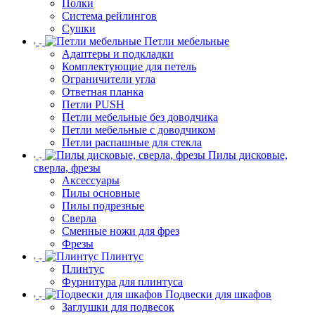
Полки
Система рейлингов
Сушки
Петли мебельные
Адаптеры и подкладки
Комплектующие для петель
Ограничители угла
Ответная планка
Петли PUSH
Петли мебельные без доводчика
Петли мебельные с доводчиком
Петли распашные для стекла
Пилы дисковые,
сверла, фрезы
Аксессуары
Пилы основные
Пилы подрезные
Сверла
Сменные ножи для фрез
Фрезы
Плинтус
Плинтус
Фурнитура для плинтуса
Подвески для шкафов
Заглушки для подвесок