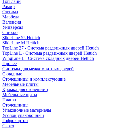
Топ-лайн
Рамир
Оптима
Марбела
Валенсия
Универсал
Синхро
SlideLine 55 Hettich
SlideLine M Hettich
TopLine 27 - Система раздвижных дверей Hettich
TopLine L - Система раздвижных дверей Hettich
WingLine L - Система складных дверей Hettich
Прочее
Системы для межкомнатных дверей
Складные
Столешницы и комплектующие
Мебельные плиты
Кромка для столешниц
Мебельные щиты
Планки
Столешницы
Упаковочные материалы
Уголок упаковочный
Гофрокартон
Скотч