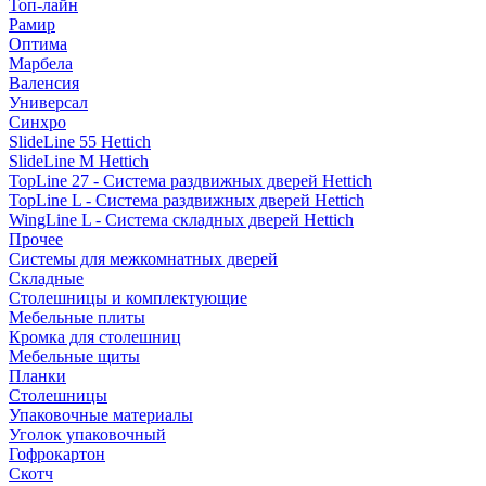
Топ-лайн
Рамир
Оптима
Марбела
Валенсия
Универсал
Синхро
SlideLine 55 Hettich
SlideLine M Hettich
TopLine 27 - Система раздвижных дверей Hettich
TopLine L - Система раздвижных дверей Hettich
WingLine L - Система складных дверей Hettich
Прочее
Системы для межкомнатных дверей
Складные
Столешницы и комплектующие
Мебельные плиты
Кромка для столешниц
Мебельные щиты
Планки
Столешницы
Упаковочные материалы
Уголок упаковочный
Гофрокартон
Скотч