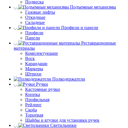
Подвеска
Подъемные механизмы
Газовые лифты
Откидные
Складные
Профили и панели
Профили
Панели
Реставрационные
материалы
Комплектующие
Воск
Карандаши
Маркеры
Штрихи
Полкодержатели
Ручки
Кастомные ручки
Кнопка
Профильная
Рейлинг
Скоба
Торцевая
Шайбы и втулки для установки ручек
Светильники