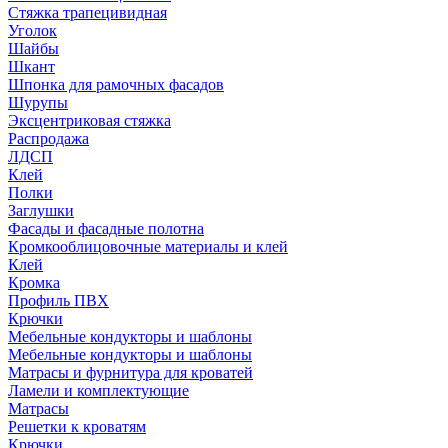
Стяжка трапецивидная
Уголок
Шайбы
Шкант
Шпонка для рамочных фасадов
Шурупы
Эксцентриковая стяжка
Распродажа
ЛДСП
Клей
Полки
Заглушки
Фасады и фасадные полотна
Кромкооблицовочные материалы и клей
Клей
Кромка
Профиль ПВХ
Крючки
Мебельные кондукторы и шаблоны
Мебельные кондукторы и шаблоны
Матрасы и фурнитура для кроватей
Ламели и комплектующие
Матрасы
Решетки к кроватям
Крючки