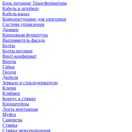
Блок питания/ Трансформаторы
Кабель и штейкер
Кабель-канал
Комплектующие для электрики
Система управления
Диммер
Крепежная фурнитура
Выпрямитель фасада
Болты
Болты весовые
Винт-конфирмат
Винты
Гайки
Гвозди
Дюбеля
Зеркало и стеклодержатели
Ключи
Кляймер
Корпус к стяжке
Кронштейны
Лента монтажная
Муфта
Саморезы
Стяжка
Стяжка межсекционная