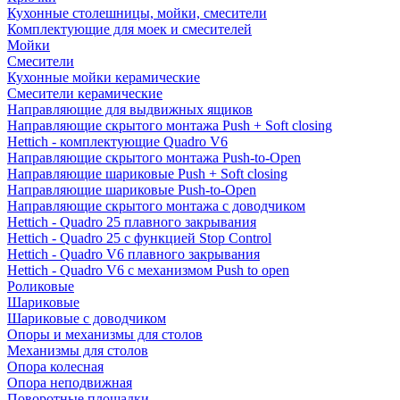
Кухонные столешницы, мойки, смесители
Комплектующие для моек и смесителей
Мойки
Смесители
Кухонные мойки керамические
Смесители керамические
Направляющие для выдвижных ящиков
Направляющие скрытого монтажа Push + Soft closing
Hettich - комплектующие Quadro V6
Направляющие скрытого монтажа Push-to-Open
Направляющие шариковые Push + Soft closing
Направляющие шариковые Push-to-Open
Направляющие скрытого монтажа с доводчиком
Hettich - Quadro 25 плавного закрывания
Hettich - Quadro 25 с функцией Stop Control
Hettich - Quadro V6 плавного закрывания
Hettich - Quadro V6 с механизмом Push to open
Роликовые
Шариковые
Шариковые с доводчиком
Опоры и механизмы для столов
Механизмы для столов
Опора колесная
Опора неподвижная
Поворотные площадки