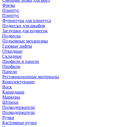
Сменные ножи для фрез
Фрезы
Плинтус
Плинтус
Фурнитура для плинтуса
Подвески для шкафов
Заглушки для подвесок
Подвеска
Подъемные механизмы
Газовые лифты
Откидные
Складные
Профили и панели
Профили
Панели
Реставрационные материалы
Комплектующие
Воск
Карандаши
Маркеры
Штрихи
Полкодержатели
Полкодержатели
Ручки
Кастомные ручки