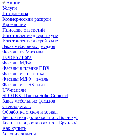
Акции
Услуги
Цех раскроя
Коммерческий раскрой
Кромление
Присадка отверстий
Изготовление дверей купе
Изготовление дверей купе
Заказ мебельных фасадов
Фасады из Массива
LORES / Бора
Фасады МДФ
Фасады в плёнке ПВХ
Фасады из пластика
Фасады МДФ + эмаль
Фасады из TSS плит
UV-панели
SLOTEX. Плиты Solid Compact
Заказ мебельных фасадов
Стеклодеталь
Обработка стекол и зеркал
Бесплатная доставка» по г. Брянску!
Бесплатная доставка» по г. Брянску!
Как купить
Условия оплаты