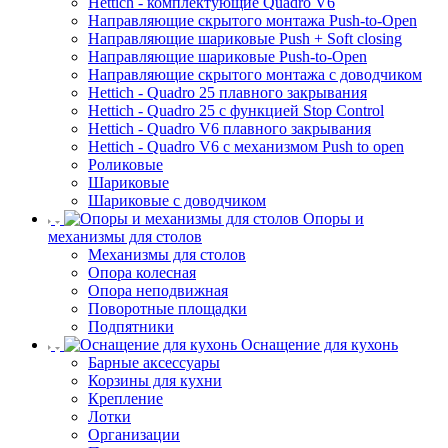
Hettich - комплектующие Quadro V6
Направляющие скрытого монтажа Push-to-Open
Направляющие шариковые Push + Soft closing
Направляющие шариковые Push-to-Open
Направляющие скрытого монтажа с доводчиком
Hettich - Quadro 25 плавного закрывания
Hettich - Quadro 25 с функцией Stop Control
Hettich - Quadro V6 плавного закрывания
Hettich - Quadro V6 с механизмом Push to open
Роликовые
Шариковые
Шариковые с доводчиком
Опоры и
механизмы для столов
Механизмы для столов
Опора колесная
Опора неподвижная
Поворотные площадки
Подпятники
Оснащение для кухонь
Барные аксессуары
Корзины для кухни
Крепление
Лотки
Организации