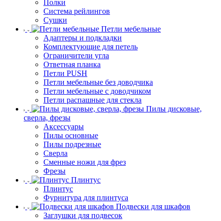
Полки
Система рейлингов
Сушки
Петли мебельные
Адаптеры и подкладки
Комплектующие для петель
Ограничители угла
Ответная планка
Петли PUSH
Петли мебельные без доводчика
Петли мебельные с доводчиком
Петли распашные для стекла
Пилы дисковые,
сверла, фрезы
Аксессуары
Пилы основные
Пилы подрезные
Сверла
Сменные ножи для фрез
Фрезы
Плинтус
Плинтус
Фурнитура для плинтуса
Подвески для шкафов
Заглушки для подвесок