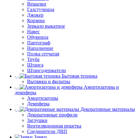
Вешалки
Галстучница
Джокер
Корзина
Зеркало выкатное
Навес
Обувница
Пантограф
Наполнение
Полка сетчатая
Труба
Штанга
Штангодержатели
Бытовая техника
Вытяжки и фильтры
Амортизаторы и
демпферы
Амортизаторы
Демпферы
Декоративные материалы
Декоративные профили
Заглушки
Вентиляционная решетка
Соединители ДВП
Замки