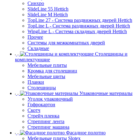
Синхро
SlideLine 55 Hettich
SlideLine M Hettich
TopLine 27 - Система раздвижных дверей Hettich
TopLine L - Система раздвижных дверей Hettich
WingLine L - Система складных дверей Hettich
Прочее
Системы для межкомнатных дверей
Складные
Столешницы и
комплектующие
Мебельные плиты
Кромка для столешниц
Мебельные щиты
Планки
Столешницы
Упаковочные материалы
Уголок упаковочный
Гофрокартон
Скотч
Стрейч пленка
Стреппинг лента
Стреппинг машина
Фасадное полотно
Мебельные плиты Slotex