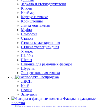
Зеркало и стеклодержатели
Ключи
Кляймер
Корпус к стяжке
Кронштейны
Лента монтажная
Муфта
Саморезы
Стяжка
Стяжка межсекционная
Стяжка трапецивидная
Уголок
Шайбы
Шкант
Шпонка для рамочных фасадов
Шурупы
Эксцентриковая стяжка
Распродажа
ЛДСП
Клей
Полки
Заглушки
Фасады и фасадные
полотна