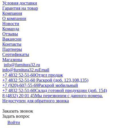
Условия доставки
Гарантия на товар
Компания
О компании
Новости
Команда
Отзывы
Вакансии
Контакты
Партнеры
Сертификаты
Магазины
info@furnitura32.ru
info@furnitura32.ru
Email
+7 4832 52-51-60
Отдел продаж
+7 4832 52-51-60
Раскрой (доб. 123,108,135)
+7 (920)-607-55-69
Раскрой мобильный
+7 4832 52-51-60
Склад готовой продукции (доб. 154)
8 (4832) 20 01 45
Мы перезвоним с данного номера.
Недоступен для обратного звонка
Заказать звонок
Задать вопрос
Войти