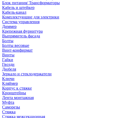
Блок питания/ Трансформаторы
Кабель и штейкер
Кабель-канал
Комплектующие для электрики
Система управления
Диммер
Крепежная фурнитура
Выпрямитель фасада
Болты
Болты весовые
Винт-конфирмат
Винты
Гайки
Гвозди
Дюбеля
Зеркало и стеклодержатели
Ключи
Кляймер
Корпус к стяжке
Кронштейны
Лента монтажная
Муфта
Саморезы
Стяжка
Стяжка межсекционная