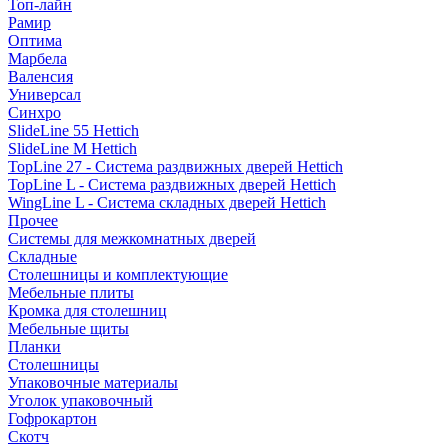
Топ-лайн
Рамир
Оптима
Марбела
Валенсия
Универсал
Синхро
SlideLine 55 Hettich
SlideLine M Hettich
TopLine 27 - Система раздвижных дверей Hettich
TopLine L - Система раздвижных дверей Hettich
WingLine L - Система складных дверей Hettich
Прочее
Системы для межкомнатных дверей
Складные
Столешницы и комплектующие
Мебельные плиты
Кромка для столешниц
Мебельные щиты
Планки
Столешницы
Упаковочные материалы
Уголок упаковочный
Гофрокартон
Скотч