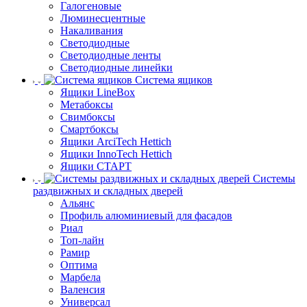
Галогеновые
Люминесцентные
Накаливания
Светодиодные
Светодиодные ленты
Светодиодные линейки
Система ящиков
Ящики LineBox
Метабоксы
Свимбоксы
Смартбоксы
Ящики ArciTech Hettich
Ящики InnoTech Hettich
Ящики СТАРТ
Системы
раздвижных и складных дверей
Альянс
Профиль алюминиевый для фасадов
Риал
Топ-лайн
Рамир
Оптима
Марбела
Валенсия
Универсал