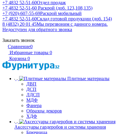
+7 4832 52-51-60
Отдел продаж
+7 4832 52-51-60
Раскрой (доб. 123,108,135)
+7 (920)-607-55-69
Раскрой мобильный
+7 4832 52-51-60
Склад готовой продукции (доб. 154)
8 (4832) 20 01 45
Мы перезвоним с данного номера.
Недоступен для обратного звонка
Заказать звонок
Сравнение
0
Избранные товары
0
Корзина
0
Плитные материалы
ДВП
ДСП
ЛДСП
МДФ
Фанера
Образцы декоров
ХДФ
Аксессуары гардеробов и системы хранения
Брючница