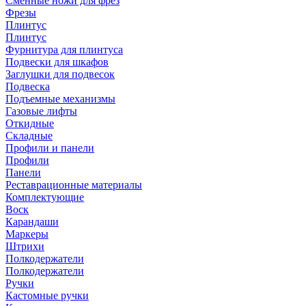
Сменные ножи для фрез
Фрезы
Плинтус
Плинтус
Фурнитура для плинтуса
Подвески для шкафов
Заглушки для подвесок
Подвеска
Подъемные механизмы
Газовые лифты
Откидные
Складные
Профили и панели
Профили
Панели
Реставрационные материалы
Комплектующие
Воск
Карандаши
Маркеры
Штрихи
Полкодержатели
Полкодержатели
Ручки
Кастомные ручки