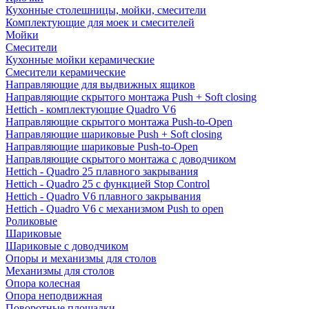
Кухонные столешницы, мойки, смесители
Комплектующие для моек и смесителей
Мойки
Смесители
Кухонные мойки керамические
Смесители керамические
Направляющие для выдвижных ящиков
Направляющие скрытого монтажа Push + Soft closing
Hettich - комплектующие Quadro V6
Направляющие скрытого монтажа Push-to-Open
Направляющие шариковые Push + Soft closing
Направляющие шариковые Push-to-Open
Направляющие скрытого монтажа с доводчиком
Hettich - Quadro 25 плавного закрывания
Hettich - Quadro 25 с функцией Stop Control
Hettich - Quadro V6 плавного закрывания
Hettich - Quadro V6 с механизмом Push to open
Роликовые
Шариковые
Шариковые с доводчиком
Опоры и механизмы для столов
Механизмы для столов
Опора колесная
Опора неподвижная
Поворотные площадки