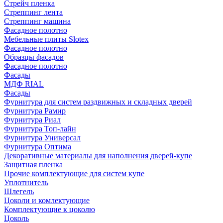
Стрейч пленка
Стреппинг лента
Стреппинг машина
Фасадное полотно
Мебельные плиты Slotex
Фасадное полотно
Образцы фасадов
Фасадное полотно
Фасады
МДФ RIAL
Фасады
Фурнитура для систем раздвижных и складных дверей
Фурнитура Рамир
Фурнитура Риал
Фурнитура Топ-лайн
Фурнитура Универсал
Фурнитура Оптима
Декоративные материалы для наполнения дверей-купе
Защитная пленка
Прочие комплектующие для систем купе
Уплотнитель
Шлегель
Цоколи и комлектующие
Комплектующие к цоколю
Цоколь