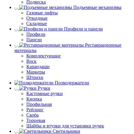
Подвеска
Подъемные механизмы
Газовые лифты
Откидные
Складные
Профили и панели
Профили
Панели
Реставрационные
материалы
Комплектующие
Воск
Карандаши
Маркеры
Штрихи
Полкодержатели
Ручки
Кастомные ручки
Кнопка
Профильная
Рейлинг
Скоба
Торцевая
Шайбы и втулки для установки ручек
Светильники