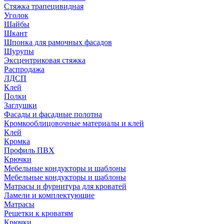
Стяжка трапецивидная
Уголок
Шайбы
Шкант
Шпонка для рамочных фасадов
Шурупы
Эксцентриковая стяжка
Распродажа
ЛДСП
Клей
Полки
Заглушки
Фасады и фасадные полотна
Кромкооблицовочные материалы и клей
Клей
Кромка
Профиль ПВХ
Крючки
Мебельные кондукторы и шаблоны
Мебельные кондукторы и шаблоны
Матрасы и фурнитура для кроватей
Ламели и комплектующие
Матрасы
Решетки к кроватям
Крючки