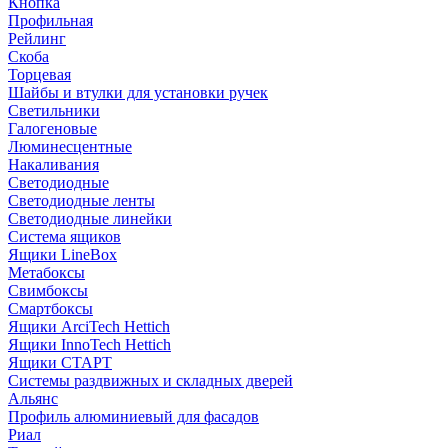
Кнопка
Профильная
Рейлинг
Скоба
Торцевая
Шайбы и втулки для установки ручек
Светильники
Галогеновые
Люминесцентные
Накаливания
Светодиодные
Светодиодные ленты
Светодиодные линейки
Система ящиков
Ящики LineBox
Метабоксы
Свимбоксы
Смартбоксы
Ящики ArciTech Hettich
Ящики InnoTech Hettich
Ящики СТАРТ
Системы раздвижных и складных дверей
Альянс
Профиль алюминиевый для фасадов
Риал