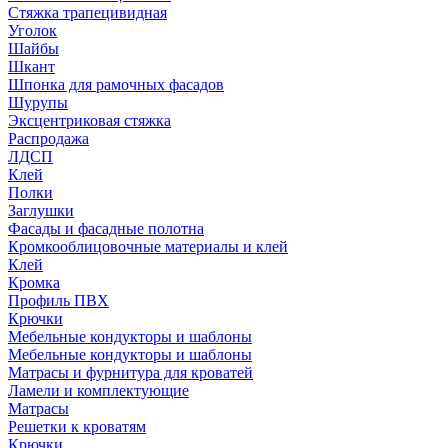
Стяжка трапецивидная
Уголок
Шайбы
Шкант
Шпонка для рамочных фасадов
Шурупы
Эксцентриковая стяжка
Распродажа
ЛДСП
Клей
Полки
Заглушки
Фасады и фасадные полотна
Кромкооблицовочные материалы и клей
Клей
Кромка
Профиль ПВХ
Крючки
Мебельные кондукторы и шаблоны
Мебельные кондукторы и шаблоны
Матрасы и фурнитура для кроватей
Ламели и комплектующие
Матрасы
Решетки к кроватям
Крючки