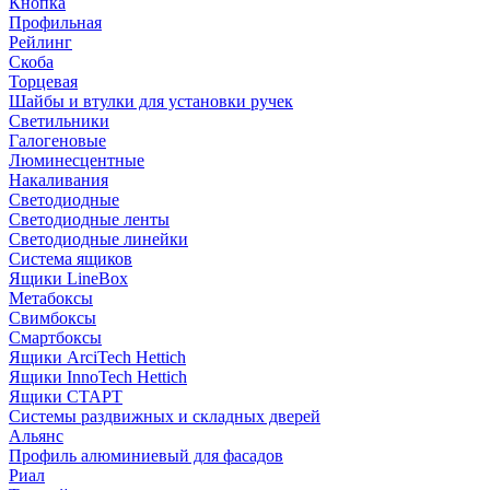
Кнопка
Профильная
Рейлинг
Скоба
Торцевая
Шайбы и втулки для установки ручек
Светильники
Галогеновые
Люминесцентные
Накаливания
Светодиодные
Светодиодные ленты
Светодиодные линейки
Система ящиков
Ящики LineBox
Метабоксы
Свимбоксы
Смартбоксы
Ящики ArciTech Hettich
Ящики InnoTech Hettich
Ящики СТАРТ
Системы раздвижных и складных дверей
Альянс
Профиль алюминиевый для фасадов
Риал