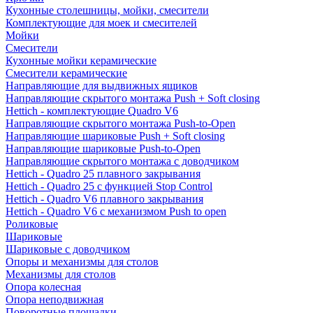
Кухонные столешницы, мойки, смесители
Комплектующие для моек и смесителей
Мойки
Смесители
Кухонные мойки керамические
Смесители керамические
Направляющие для выдвижных ящиков
Направляющие скрытого монтажа Push + Soft closing
Hettich - комплектующие Quadro V6
Направляющие скрытого монтажа Push-to-Open
Направляющие шариковые Push + Soft closing
Направляющие шариковые Push-to-Open
Направляющие скрытого монтажа с доводчиком
Hettich - Quadro 25 плавного закрывания
Hettich - Quadro 25 с функцией Stop Control
Hettich - Quadro V6 плавного закрывания
Hettich - Quadro V6 с механизмом Push to open
Роликовые
Шариковые
Шариковые с доводчиком
Опоры и механизмы для столов
Механизмы для столов
Опора колесная
Опора неподвижная
Поворотные площадки