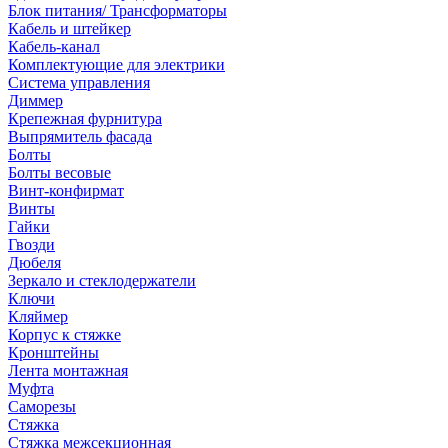
Блок питания/ Трансформаторы
Кабель и штейкер
Кабель-канал
Комплектующие для электрики
Система управления
Диммер
Крепежная фурнитура
Выпрямитель фасада
Болты
Болты весовые
Винт-конфирмат
Винты
Гайки
Гвозди
Дюбеля
Зеркало и стеклодержатели
Ключи
Кляймер
Корпус к стяжке
Кронштейны
Лента монтажная
Муфта
Саморезы
Стяжка
Стяжка межсекционная