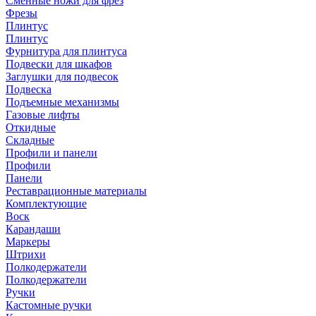
Сменные ножи для фрез
Фрезы
Плинтус
Плинтус
Фурнитура для плинтуса
Подвески для шкафов
Заглушки для подвесок
Подвеска
Подъемные механизмы
Газовые лифты
Откидные
Складные
Профили и панели
Профили
Панели
Реставрационные материалы
Комплектующие
Воск
Карандаши
Маркеры
Штрихи
Полкодержатели
Полкодержатели
Ручки
Кастомные ручки