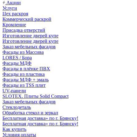
Акции
Услуги
Цех раскроя
Коммерческий раскрой
Кромление
Присадка отверстий
Изготовление дверей купе
Изготовление дверей купе
Заказ мебельных фасадов
Фасады из Массива
LORES / Бора
Фасады МДФ
Фасады в плёнке ПВХ
Фасады из пластика
Фасады МДФ + эмаль
Фасады из TSS плит
UV-панели
SLOTEX. Плиты Solid Compact
Заказ мебельных фасадов
Стеклодеталь
Обработка стекол и зеркал
Бесплатная доставка» по г. Брянску!
Бесплатная доставка» по г. Брянску!
Как купить
Условия оплаты