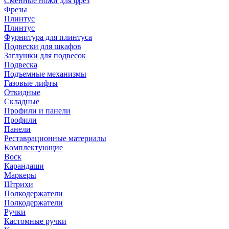
Сменные ножи для фрез
Фрезы
Плинтус
Плинтус
Фурнитура для плинтуса
Подвески для шкафов
Заглушки для подвесок
Подвеска
Подъемные механизмы
Газовые лифты
Откидные
Складные
Профили и панели
Профили
Панели
Реставрационные материалы
Комплектующие
Воск
Карандаши
Маркеры
Штрихи
Полкодержатели
Полкодержатели
Ручки
Кастомные ручки