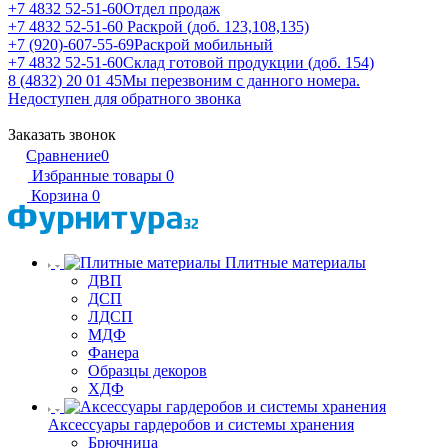
+7 4832 52-51-60
Отдел продаж
+7 4832 52-51-60
Раскрой (доб. 123,108,135)
+7 (920)-607-55-69
Раскрой мобильный
+7 4832 52-51-60
Склад готовой продукции (доб. 154)
8 (4832) 20 01 45
Мы перезвоним с данного номера.
Недоступен для обратного звонка
Заказать звонок
Сравнение
0
Избранные товары
0
Корзина
0
Плитные материалы
ДВП
ДСП
ЛДСП
МДФ
Фанера
Образцы декоров
ХДФ
Аксессуары гардеробов и системы хранения
Брючница