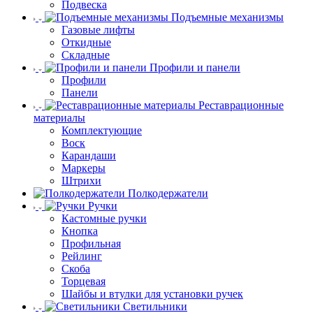
Подвеска
Подъемные механизмы
Газовые лифты
Откидные
Складные
Профили и панели
Профили
Панели
Реставрационные
материалы
Комплектующие
Воск
Карандаши
Маркеры
Штрихи
Полкодержатели
Ручки
Кастомные ручки
Кнопка
Профильная
Рейлинг
Скоба
Торцевая
Шайбы и втулки для установки ручек
Светильники