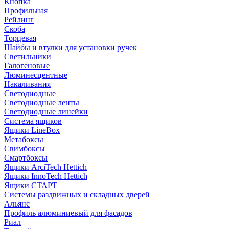
Кнопка
Профильная
Рейлинг
Скоба
Торцевая
Шайбы и втулки для установки ручек
Светильники
Галогеновые
Люминесцентные
Накаливания
Светодиодные
Светодиодные ленты
Светодиодные линейки
Система ящиков
Ящики LineBox
Метабоксы
Свимбоксы
Смартбоксы
Ящики ArciTech Hettich
Ящики InnoTech Hettich
Ящики СТАРТ
Системы раздвижных и складных дверей
Альянс
Профиль алюминиевый для фасадов
Риал