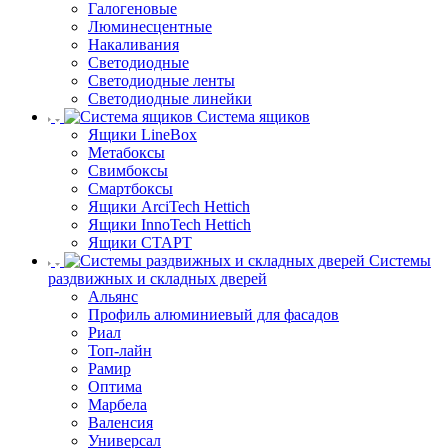
Галогеновые
Люминесцентные
Накаливания
Светодиодные
Светодиодные ленты
Светодиодные линейки
Система ящиков
Ящики LineBox
Метабоксы
Свимбоксы
Смартбоксы
Ящики ArciTech Hettich
Ящики InnoTech Hettich
Ящики СТАРТ
Системы
раздвижных и складных дверей
Альянс
Профиль алюминиевый для фасадов
Риал
Топ-лайн
Рамир
Оптима
Марбела
Валенсия
Универсал