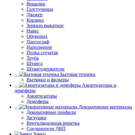
Вешалки
Галстучница
Джокер
Корзина
Зеркало выкатное
Навес
Обувница
Пантограф
Наполнение
Полка сетчатая
Труба
Штанга
Штангодержатели
Бытовая техника
Вытяжки и фильтры
Амортизаторы и
демпферы
Амортизаторы
Демпферы
Декоративные материалы
Декоративные профили
Заглушки
Вентиляционная решетка
Соединители ДВП
Замки