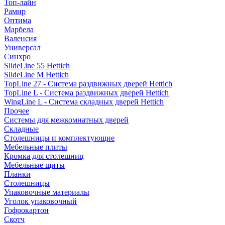
Топ-лайн
Рамир
Оптима
Марбела
Валенсия
Универсал
Синхро
SlideLine 55 Hettich
SlideLine M Hettich
TopLine 27 - Система раздвижных дверей Hettich
TopLine L - Система раздвижных дверей Hettich
WingLine L - Система складных дверей Hettich
Прочее
Системы для межкомнатных дверей
Складные
Столешницы и комплектующие
Мебельные плиты
Кромка для столешниц
Мебельные щиты
Планки
Столешницы
Упаковочные материалы
Уголок упаковочный
Гофрокартон
Скотч