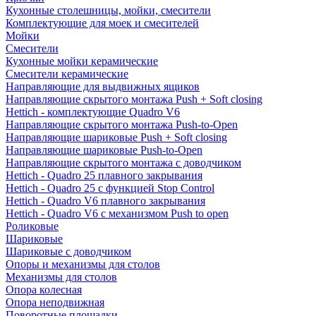
Кухонные столешницы, мойки, смесители
Комплектующие для моек и смесителей
Мойки
Смесители
Кухонные мойки керамические
Смесители керамические
Направляющие для выдвижных ящиков
Направляющие скрытого монтажа Push + Soft closing
Hettich - комплектующие Quadro V6
Направляющие скрытого монтажа Push-to-Open
Направляющие шариковые Push + Soft closing
Направляющие шариковые Push-to-Open
Направляющие скрытого монтажа с доводчиком
Hettich - Quadro 25 плавного закрывания
Hettich - Quadro 25 с функцией Stop Control
Hettich - Quadro V6 плавного закрывания
Hettich - Quadro V6 с механизмом Push to open
Роликовые
Шариковые
Шариковые с доводчиком
Опоры и механизмы для столов
Механизмы для столов
Опора колесная
Опора неподвижная
Поворотные площадки