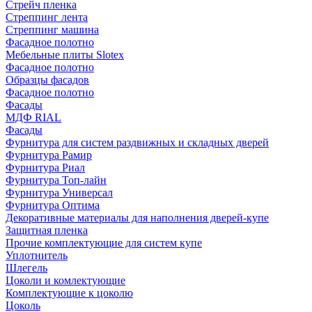
Стрейч пленка
Стреппинг лента
Стреппинг машина
Фасадное полотно
Мебельные плиты Slotex
Фасадное полотно
Образцы фасадов
Фасадное полотно
Фасады
МДФ RIAL
Фасады
Фурнитура для систем раздвижных и складных дверей
Фурнитура Рамир
Фурнитура Риал
Фурнитура Топ-лайн
Фурнитура Универсал
Фурнитура Оптима
Декоративные материалы для наполнения дверей-купе
Защитная пленка
Прочие комплектующие для систем купе
Уплотнитель
Шлегель
Цоколи и комлектующие
Комплектующие к цоколю
Цоколь