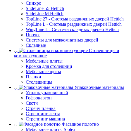
Синхро
SlideLine 55 Hettich
SlideLine M Hettich
TopLine 27 - Система раздвижных дверей Hettich
TopLine L - Система раздвижных дверей Hettich
WingLine L - Система складных дверей Hettich
Прочее
Системы для межкомнатных дверей
Складные
Столешницы и
комплектующие
Мебельные плиты
Кромка для столешниц
Мебельные щиты
Планки
Столешницы
Упаковочные материалы
Уголок упаковочный
Гофрокартон
Скотч
Стрейч пленка
Стреппинг лента
Стреппинг машина
Фасадное полотно
Мебельные плиты Slotex