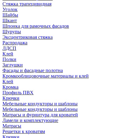
Стяжка трапецивидная
Уголок
Шайбы
Шкант
Шпонка для рамочных фасадов
Шурупы
Эксцентриковая стяжка
Распродажа
ЛДСП
Клей
Полки
Заглушки
Фасады и фасадные полотна
Кромкооблицовочные материалы и клей
Клей
Кромка
Профиль ПВХ
Крючки
Мебельные кондукторы и шаблоны
Мебельные кондукторы и шаблоны
Матрасы и фурнитура для кроватей
Ламели и комплектующие
Матрасы
Решетки к кроватям
Крючки