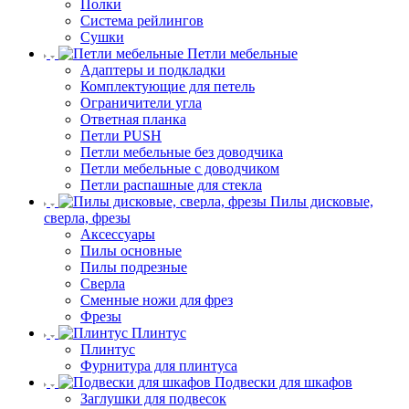
Полки
Система рейлингов
Сушки
Петли мебельные
Адаптеры и подкладки
Комплектующие для петель
Ограничители угла
Ответная планка
Петли PUSH
Петли мебельные без доводчика
Петли мебельные с доводчиком
Петли распашные для стекла
Пилы дисковые,
сверла, фрезы
Аксессуары
Пилы основные
Пилы подрезные
Сверла
Сменные ножи для фрез
Фрезы
Плинтус
Плинтус
Фурнитура для плинтуса
Подвески для шкафов
Заглушки для подвесок