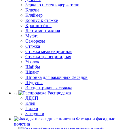
Зеркало и стеклодержатели
Ключи
Кляймер
Корпус к стяжке
Кронштейны
Лента монтажная
Муфта
Саморезы
Стяжка
Стяжка межсекционная
Стяжка трапецивидная
Уголок
Шайбы
Шкант
Шпонка для рамочных фасадов
Шурупы
Эксцентриковая стяжка
Распродажа
ЛДСП
Клей
Полки
Заглушки
Фасады и фасадные
полотна