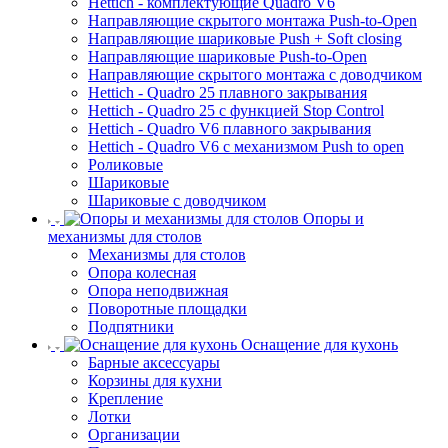
Hettich - комплектующие Quadro V6
Направляющие скрытого монтажа Push-to-Open
Направляющие шариковые Push + Soft closing
Направляющие шариковые Push-to-Open
Направляющие скрытого монтажа с доводчиком
Hettich - Quadro 25 плавного закрывания
Hettich - Quadro 25 с функцией Stop Control
Hettich - Quadro V6 плавного закрывания
Hettich - Quadro V6 с механизмом Push to open
Роликовые
Шариковые
Шариковые с доводчиком
Опоры и
механизмы для столов
Механизмы для столов
Опора колесная
Опора неподвижная
Поворотные площадки
Подпятники
Оснащение для кухонь
Барные аксессуары
Корзины для кухни
Крепление
Лотки
Организации