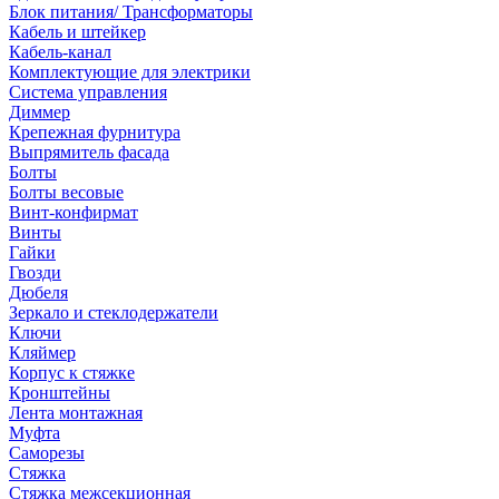
Блок питания/ Трансформаторы
Кабель и штейкер
Кабель-канал
Комплектующие для электрики
Система управления
Диммер
Крепежная фурнитура
Выпрямитель фасада
Болты
Болты весовые
Винт-конфирмат
Винты
Гайки
Гвозди
Дюбеля
Зеркало и стеклодержатели
Ключи
Кляймер
Корпус к стяжке
Кронштейны
Лента монтажная
Муфта
Саморезы
Стяжка
Стяжка межсекционная