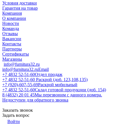
Условия доставки
Гарантия на товар
Компания
О компании
Новости
Команда
Отзывы
Вакансии
Контакты
Партнеры
Сертификаты
Магазины
info@furnitura32.ru
info@furnitura32.ru
Email
+7 4832 52-51-60
Отдел продаж
+7 4832 52-51-60
Раскрой (доб. 123,108,135)
+7 (920)-607-55-69
Раскрой мобильный
+7 4832 52-51-60
Склад готовой продукции (доб. 154)
8 (4832) 20 01 45
Мы перезвоним с данного номера.
Недоступен для обратного звонка
Заказать звонок
Задать вопрос
Войти