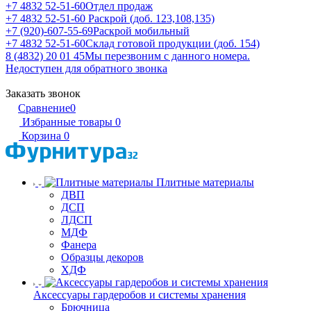
+7 4832 52-51-60
Отдел продаж
+7 4832 52-51-60
Раскрой (доб. 123,108,135)
+7 (920)-607-55-69
Раскрой мобильный
+7 4832 52-51-60
Склад готовой продукции (доб. 154)
8 (4832) 20 01 45
Мы перезвоним с данного номера.
Недоступен для обратного звонка
Заказать звонок
Сравнение
0
Избранные товары
0
Корзина
0
Плитные материалы
ДВП
ДСП
ЛДСП
МДФ
Фанера
Образцы декоров
ХДФ
Аксессуары гардеробов и системы хранения
Брючница