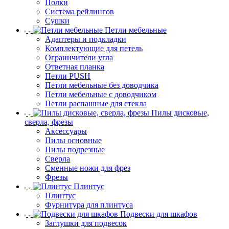
Полки
Система рейлингов
Сушки
Петли мебельные
Адаптеры и подкладки
Комплектующие для петель
Ограничители угла
Ответная планка
Петли PUSH
Петли мебельные без доводчика
Петли мебельные с доводчиком
Петли распашные для стекла
Пилы дисковые,
сверла, фрезы
Аксессуары
Пилы основные
Пилы подрезные
Сверла
Сменные ножи для фрез
Фрезы
Плинтус
Плинтус
Фурнитура для плинтуса
Подвески для шкафов
Заглушки для подвесок