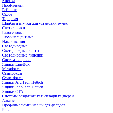
Кнопка
Профильная
Рейлинг
Скоба
Торцевая
Шайбы и втулки для установки ручек
Светильники
Галогеновые
Люминесцентные
Накаливания
Светодиодные
Светодиодные ленты
Светодиодные линейки
Система ящиков
Ящики LineBox
Метабоксы
Свимбоксы
Смартбоксы
Ящики ArciTech Hettich
Ящики InnoTech Hettich
Ящики СТАРТ
Системы раздвижных и складных дверей
Альянс
Профиль алюминиевый для фасадов
Риал