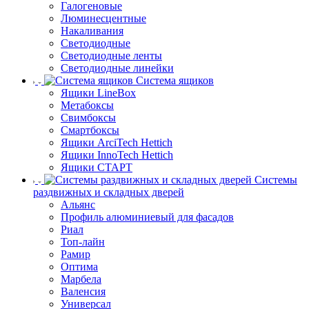
Галогеновые
Люминесцентные
Накаливания
Светодиодные
Светодиодные ленты
Светодиодные линейки
Система ящиков
Ящики LineBox
Метабоксы
Свимбоксы
Смартбоксы
Ящики ArciTech Hettich
Ящики InnoTech Hettich
Ящики СТАРТ
Системы
раздвижных и складных дверей
Альянс
Профиль алюминиевый для фасадов
Риал
Топ-лайн
Рамир
Оптима
Марбела
Валенсия
Универсал