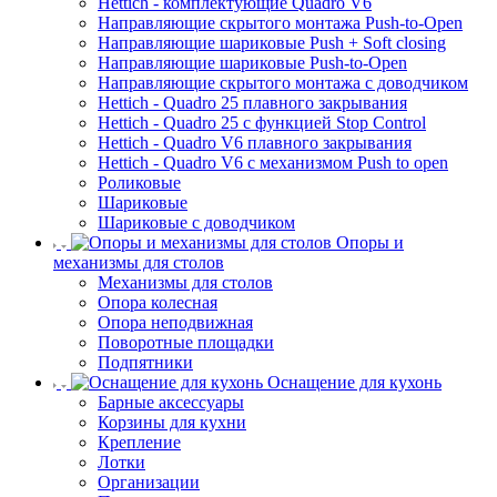
Hettich - комплектующие Quadro V6
Направляющие скрытого монтажа Push-to-Open
Направляющие шариковые Push + Soft closing
Направляющие шариковые Push-to-Open
Направляющие скрытого монтажа с доводчиком
Hettich - Quadro 25 плавного закрывания
Hettich - Quadro 25 с функцией Stop Control
Hettich - Quadro V6 плавного закрывания
Hettich - Quadro V6 с механизмом Push to open
Роликовые
Шариковые
Шариковые с доводчиком
Опоры и
механизмы для столов
Механизмы для столов
Опора колесная
Опора неподвижная
Поворотные площадки
Подпятники
Оснащение для кухонь
Барные аксессуары
Корзины для кухни
Крепление
Лотки
Организации