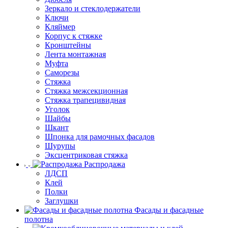
Зеркало и стеклодержатели
Ключи
Кляймер
Корпус к стяжке
Кронштейны
Лента монтажная
Муфта
Саморезы
Стяжка
Стяжка межсекционная
Стяжка трапецивидная
Уголок
Шайбы
Шкант
Шпонка для рамочных фасадов
Шурупы
Эксцентриковая стяжка
Распродажа
ЛДСП
Клей
Полки
Заглушки
Фасады и фасадные
полотна