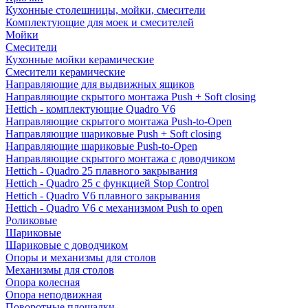
Кухонные столешницы, мойки, смесители
Комплектующие для моек и смесителей
Мойки
Смесители
Кухонные мойки керамические
Смесители керамические
Направляющие для выдвижных ящиков
Направляющие скрытого монтажа Push + Soft closing
Hettich - комплектующие Quadro V6
Направляющие скрытого монтажа Push-to-Open
Направляющие шариковые Push + Soft closing
Направляющие шариковые Push-to-Open
Направляющие скрытого монтажа с доводчиком
Hettich - Quadro 25 плавного закрывания
Hettich - Quadro 25 с функцией Stop Control
Hettich - Quadro V6 плавного закрывания
Hettich - Quadro V6 с механизмом Push to open
Роликовые
Шариковые
Шариковые с доводчиком
Опоры и механизмы для столов
Механизмы для столов
Опора колесная
Опора неподвижная
Поворотные площадки