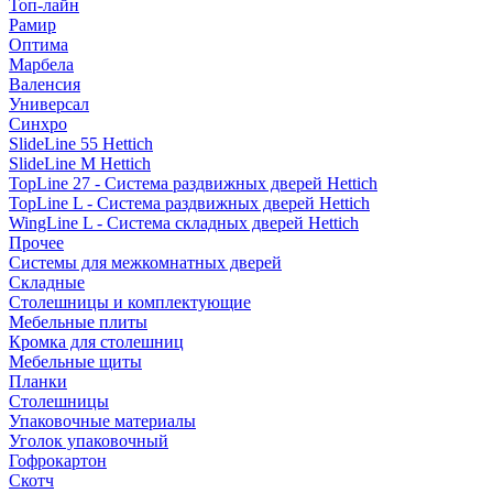
Топ-лайн
Рамир
Оптима
Марбела
Валенсия
Универсал
Синхро
SlideLine 55 Hettich
SlideLine M Hettich
TopLine 27 - Система раздвижных дверей Hettich
TopLine L - Система раздвижных дверей Hettich
WingLine L - Система складных дверей Hettich
Прочее
Системы для межкомнатных дверей
Складные
Столешницы и комплектующие
Мебельные плиты
Кромка для столешниц
Мебельные щиты
Планки
Столешницы
Упаковочные материалы
Уголок упаковочный
Гофрокартон
Скотч