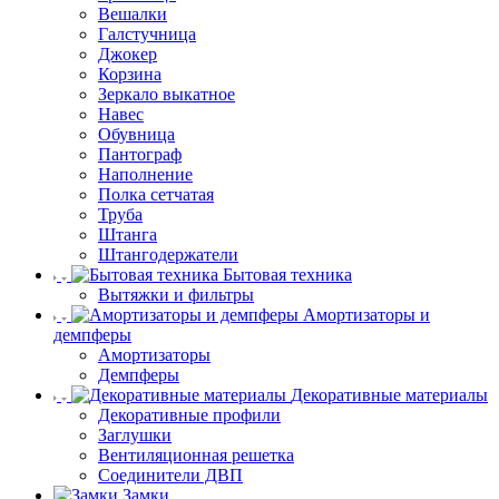
Вешалки
Галстучница
Джокер
Корзина
Зеркало выкатное
Навес
Обувница
Пантограф
Наполнение
Полка сетчатая
Труба
Штанга
Штангодержатели
Бытовая техника
Вытяжки и фильтры
Амортизаторы и
демпферы
Амортизаторы
Демпферы
Декоративные материалы
Декоративные профили
Заглушки
Вентиляционная решетка
Соединители ДВП
Замки