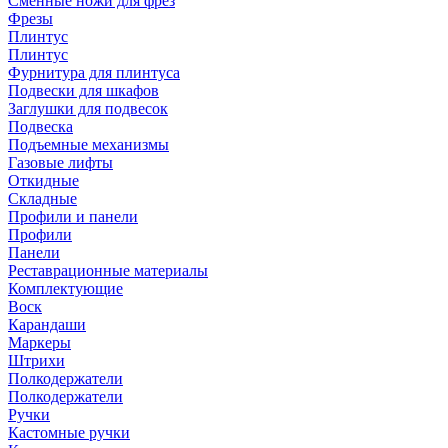
Сменные ножи для фрез
Фрезы
Плинтус
Плинтус
Фурнитура для плинтуса
Подвески для шкафов
Заглушки для подвесок
Подвеска
Подъемные механизмы
Газовые лифты
Откидные
Складные
Профили и панели
Профили
Панели
Реставрационные материалы
Комплектующие
Воск
Карандаши
Маркеры
Штрихи
Полкодержатели
Полкодержатели
Ручки
Кастомные ручки