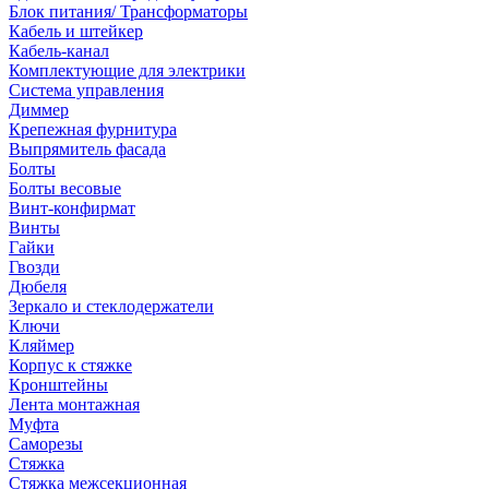
Блок питания/ Трансформаторы
Кабель и штейкер
Кабель-канал
Комплектующие для электрики
Система управления
Диммер
Крепежная фурнитура
Выпрямитель фасада
Болты
Болты весовые
Винт-конфирмат
Винты
Гайки
Гвозди
Дюбеля
Зеркало и стеклодержатели
Ключи
Кляймер
Корпус к стяжке
Кронштейны
Лента монтажная
Муфта
Саморезы
Стяжка
Стяжка межсекционная