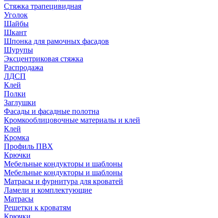
Стяжка трапецивидная
Уголок
Шайбы
Шкант
Шпонка для рамочных фасадов
Шурупы
Эксцентриковая стяжка
Распродажа
ЛДСП
Клей
Полки
Заглушки
Фасады и фасадные полотна
Кромкооблицовочные материалы и клей
Клей
Кромка
Профиль ПВХ
Крючки
Мебельные кондукторы и шаблоны
Мебельные кондукторы и шаблоны
Матрасы и фурнитура для кроватей
Ламели и комплектующие
Матрасы
Решетки к кроватям
Крючки