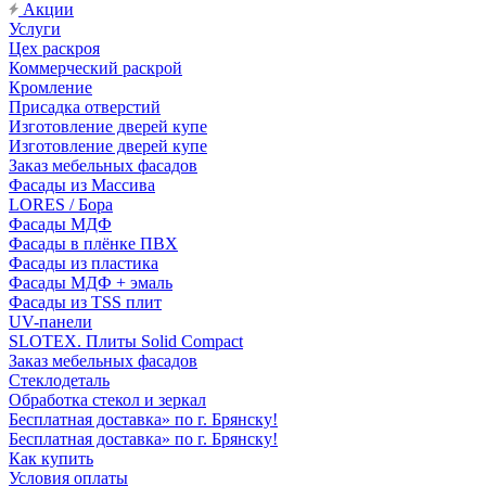
Акции
Услуги
Цех раскроя
Коммерческий раскрой
Кромление
Присадка отверстий
Изготовление дверей купе
Изготовление дверей купе
Заказ мебельных фасадов
Фасады из Массива
LORES / Бора
Фасады МДФ
Фасады в плёнке ПВХ
Фасады из пластика
Фасады МДФ + эмаль
Фасады из TSS плит
UV-панели
SLOTEX. Плиты Solid Compact
Заказ мебельных фасадов
Стеклодеталь
Обработка стекол и зеркал
Бесплатная доставка» по г. Брянску!
Бесплатная доставка» по г. Брянску!
Как купить
Условия оплаты