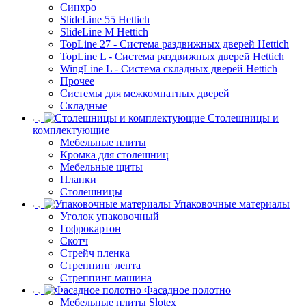
Синхро
SlideLine 55 Hettich
SlideLine M Hettich
TopLine 27 - Система раздвижных дверей Hettich
TopLine L - Система раздвижных дверей Hettich
WingLine L - Система складных дверей Hettich
Прочее
Системы для межкомнатных дверей
Складные
Столешницы и
комплектующие
Мебельные плиты
Кромка для столешниц
Мебельные щиты
Планки
Столешницы
Упаковочные материалы
Уголок упаковочный
Гофрокартон
Скотч
Стрейч пленка
Стреппинг лента
Стреппинг машина
Фасадное полотно
Мебельные плиты Slotex