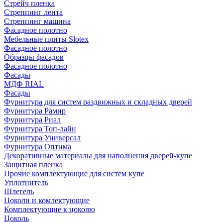
Стрейч пленка
Стреппинг лента
Стреппинг машина
Фасадное полотно
Мебельные плиты Slotex
Фасадное полотно
Образцы фасадов
Фасадное полотно
Фасады
МДФ RIAL
Фасады
Фурнитура для систем раздвижных и складных дверей
Фурнитура Рамир
Фурнитура Риал
Фурнитура Топ-лайн
Фурнитура Универсал
Фурнитура Оптима
Декоративные материалы для наполнения дверей-купе
Защитная пленка
Прочие комплектующие для систем купе
Уплотнитель
Шлегель
Цоколи и комлектующие
Комплектующие к цоколю
Цоколь