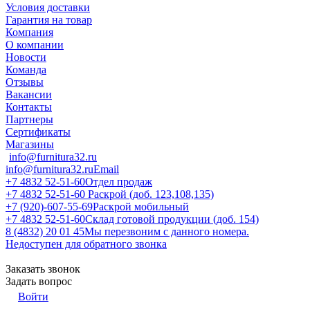
Условия доставки
Гарантия на товар
Компания
О компании
Новости
Команда
Отзывы
Вакансии
Контакты
Партнеры
Сертификаты
Магазины
info@furnitura32.ru
info@furnitura32.ru
Email
+7 4832 52-51-60
Отдел продаж
+7 4832 52-51-60
Раскрой (доб. 123,108,135)
+7 (920)-607-55-69
Раскрой мобильный
+7 4832 52-51-60
Склад готовой продукции (доб. 154)
8 (4832) 20 01 45
Мы перезвоним с данного номера.
Недоступен для обратного звонка
Заказать звонок
Задать вопрос
Войти