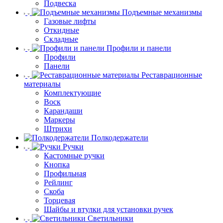
Подвеска
Подъемные механизмы
Газовые лифты
Откидные
Складные
Профили и панели
Профили
Панели
Реставрационные
материалы
Комплектующие
Воск
Карандаши
Маркеры
Штрихи
Полкодержатели
Ручки
Кастомные ручки
Кнопка
Профильная
Рейлинг
Скоба
Торцевая
Шайбы и втулки для установки ручек
Светильники