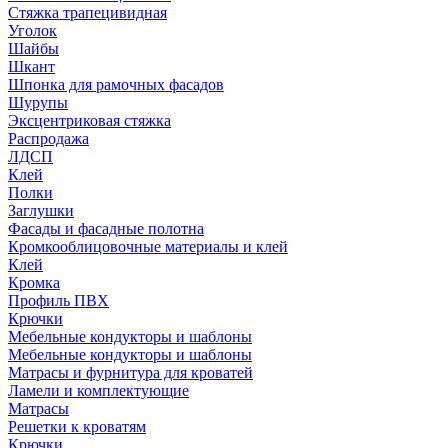
Стяжка трапецивидная
Уголок
Шайбы
Шкант
Шпонка для рамочных фасадов
Шурупы
Эксцентриковая стяжка
Распродажа
ЛДСП
Клей
Полки
Заглушки
Фасады и фасадные полотна
Кромкооблицовочные материалы и клей
Клей
Кромка
Профиль ПВХ
Крючки
Мебельные кондукторы и шаблоны
Мебельные кондукторы и шаблоны
Матрасы и фурнитура для кроватей
Ламели и комплектующие
Матрасы
Решетки к кроватям
Крючки