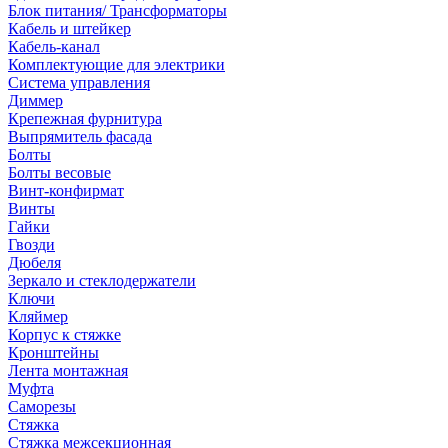
Блок питания/ Трансформаторы
Кабель и штейкер
Кабель-канал
Комплектующие для электрики
Система управления
Диммер
Крепежная фурнитура
Выпрямитель фасада
Болты
Болты весовые
Винт-конфирмат
Винты
Гайки
Гвозди
Дюбеля
Зеркало и стеклодержатели
Ключи
Кляймер
Корпус к стяжке
Кронштейны
Лента монтажная
Муфта
Саморезы
Стяжка
Стяжка межсекционная