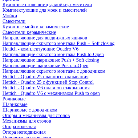
Кухонные столешницы, мойки, смесители
Комплектующие для моек и смесителей
Мойки
Смесители
Кухонные мойки керамические
Смесители керамические
Направляющие для выдвижных ящиков
Направляющие скрытого монтажа Push + Soft closing
Hettich - комплектующие Quadro V6
Направляющие скрытого монтажа Push-to-Open
Направляющие шариковые Push + Soft closing
Направляющие шариковые Push-to-Open
Направляющие скрытого монтажа с доводчиком
Hettich - Quadro 25 плавного закрывания
Hettich - Quadro 25 с функцией Stop Control
Hettich - Quadro V6 плавного закрывания
Hettich - Quadro V6 с механизмом Push to open
Роликовые
Шариковые
Шариковые с доводчиком
Опоры и механизмы для столов
Механизмы для столов
Опора колесная
Опора неподвижная
Поворотные площадки