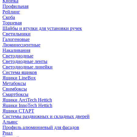
Кнопка
Профильная
Рейлинг
Скоба
Торцевая
Шайбы и втулки для установки ручек
Светильники
Галогеновые
Люминесцентные
Накаливания
Светодиодные
Светодиодные ленты
Светодиодные линейки
Система ящиков
Ящики LineBox
Метабоксы
Свимбоксы
Смартбоксы
Ящики ArciTech Hettich
Ящики InnoTech Hettich
Ящики СТАРТ
Системы раздвижных и складных дверей
Альянс
Профиль алюминиевый для фасадов
Риал