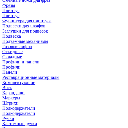
Сменные ножи для фрез
Фрезы
Плинтус
Плинтус
Фурнитура для плинтуса
Подвески для шкафов
Заглушки для подвесок
Подвеска
Подъемные механизмы
Газовые лифты
Откидные
Складные
Профили и панели
Профили
Панели
Реставрационные материалы
Комплектующие
Воск
Карандаши
Маркеры
Штрихи
Полкодержатели
Полкодержатели
Ручки
Кастомные ручки