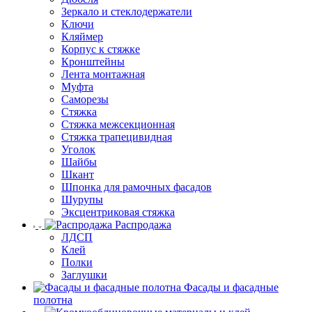
Зеркало и стеклодержатели
Ключи
Кляймер
Корпус к стяжке
Кронштейны
Лента монтажная
Муфта
Саморезы
Стяжка
Стяжка межсекционная
Стяжка трапецивидная
Уголок
Шайбы
Шкант
Шпонка для рамочных фасадов
Шурупы
Эксцентриковая стяжка
Распродажа
ЛДСП
Клей
Полки
Заглушки
Фасады и фасадные
полотна