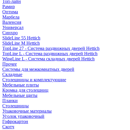
Топ-лайн
Рамир
Оптима
Марбела
Валенсия
Универсал
Синхро
SlideLine 55 Hettich
SlideLine M Hettich
TopLine 27 - Система раздвижных дверей Hettich
TopLine L - Система раздвижных дверей Hettich
WingLine L - Система складных дверей Hettich
Прочее
Системы для межкомнатных дверей
Складные
Столешницы и комплектующие
Мебельные плиты
Кромка для столешниц
Мебельные щиты
Планки
Столешницы
Упаковочные материалы
Уголок упаковочный
Гофрокартон
Скотч