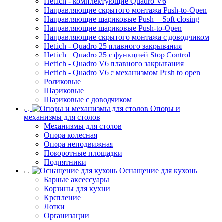
Hettich - комплектующие Quadro V6
Направляющие скрытого монтажа Push-to-Open
Направляющие шариковые Push + Soft closing
Направляющие шариковые Push-to-Open
Направляющие скрытого монтажа с доводчиком
Hettich - Quadro 25 плавного закрывания
Hettich - Quadro 25 с функцией Stop Control
Hettich - Quadro V6 плавного закрывания
Hettich - Quadro V6 с механизмом Push to open
Роликовые
Шариковые
Шариковые с доводчиком
Опоры и
механизмы для столов
Механизмы для столов
Опора колесная
Опора неподвижная
Поворотные площадки
Подпятники
Оснащение для кухонь
Барные аксессуары
Корзины для кухни
Крепление
Лотки
Организации