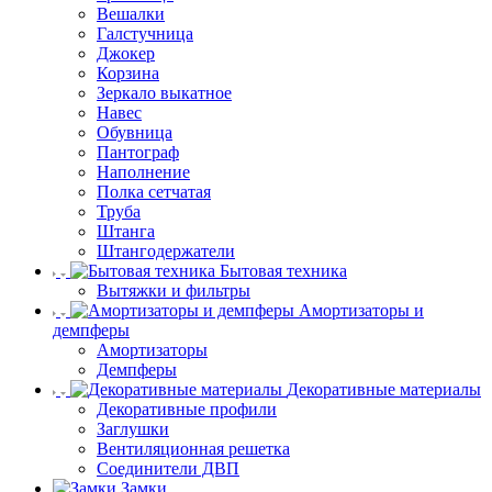
Вешалки
Галстучница
Джокер
Корзина
Зеркало выкатное
Навес
Обувница
Пантограф
Наполнение
Полка сетчатая
Труба
Штанга
Штангодержатели
Бытовая техника
Вытяжки и фильтры
Амортизаторы и
демпферы
Амортизаторы
Демпферы
Декоративные материалы
Декоративные профили
Заглушки
Вентиляционная решетка
Соединители ДВП
Замки