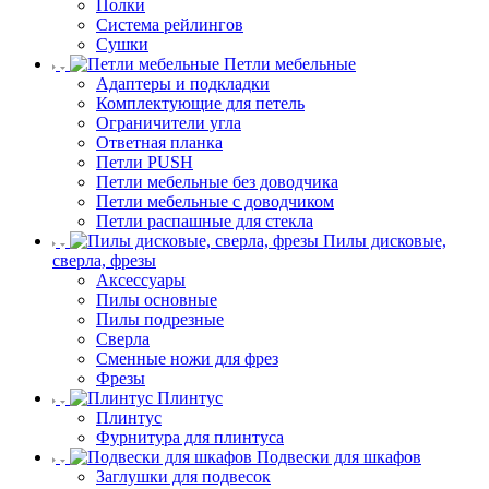
Полки
Система рейлингов
Сушки
Петли мебельные
Адаптеры и подкладки
Комплектующие для петель
Ограничители угла
Ответная планка
Петли PUSH
Петли мебельные без доводчика
Петли мебельные с доводчиком
Петли распашные для стекла
Пилы дисковые,
сверла, фрезы
Аксессуары
Пилы основные
Пилы подрезные
Сверла
Сменные ножи для фрез
Фрезы
Плинтус
Плинтус
Фурнитура для плинтуса
Подвески для шкафов
Заглушки для подвесок