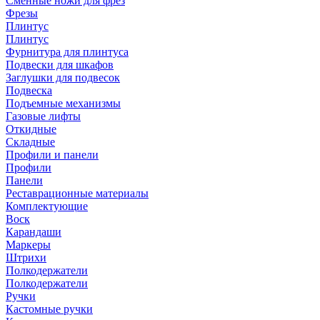
Сменные ножи для фрез
Фрезы
Плинтус
Плинтус
Фурнитура для плинтуса
Подвески для шкафов
Заглушки для подвесок
Подвеска
Подъемные механизмы
Газовые лифты
Откидные
Складные
Профили и панели
Профили
Панели
Реставрационные материалы
Комплектующие
Воск
Карандаши
Маркеры
Штрихи
Полкодержатели
Полкодержатели
Ручки
Кастомные ручки