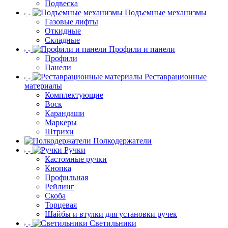
Подвеска
Подъемные механизмы
Газовые лифты
Откидные
Складные
Профили и панели
Профили
Панели
Реставрационные
материалы
Комплектующие
Воск
Карандаши
Маркеры
Штрихи
Полкодержатели
Ручки
Кастомные ручки
Кнопка
Профильная
Рейлинг
Скоба
Торцевая
Шайбы и втулки для установки ручек
Светильники