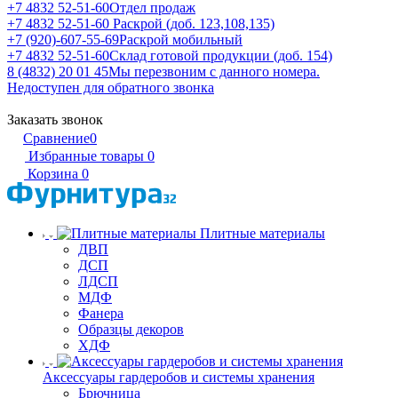
+7 4832 52-51-60
Отдел продаж
+7 4832 52-51-60
Раскрой (доб. 123,108,135)
+7 (920)-607-55-69
Раскрой мобильный
+7 4832 52-51-60
Склад готовой продукции (доб. 154)
8 (4832) 20 01 45
Мы перезвоним с данного номера.
Недоступен для обратного звонка
Заказать звонок
Сравнение
0
Избранные товары
0
Корзина
0
Плитные материалы
ДВП
ДСП
ЛДСП
МДФ
Фанера
Образцы декоров
ХДФ
Аксессуары гардеробов и системы хранения
Брючница