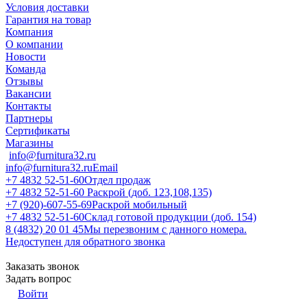
Условия доставки
Гарантия на товар
Компания
О компании
Новости
Команда
Отзывы
Вакансии
Контакты
Партнеры
Сертификаты
Магазины
info@furnitura32.ru
info@furnitura32.ru
Email
+7 4832 52-51-60
Отдел продаж
+7 4832 52-51-60
Раскрой (доб. 123,108,135)
+7 (920)-607-55-69
Раскрой мобильный
+7 4832 52-51-60
Склад готовой продукции (доб. 154)
8 (4832) 20 01 45
Мы перезвоним с данного номера.
Недоступен для обратного звонка
Заказать звонок
Задать вопрос
Войти