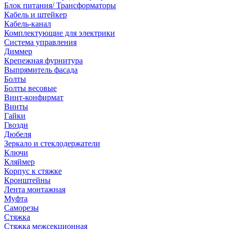
Блок питания/ Трансформаторы
Кабель и штейкер
Кабель-канал
Комплектующие для электрики
Система управления
Диммер
Крепежная фурнитура
Выпрямитель фасада
Болты
Болты весовые
Винт-конфирмат
Винты
Гайки
Гвозди
Дюбеля
Зеркало и стеклодержатели
Ключи
Кляймер
Корпус к стяжке
Кронштейны
Лента монтажная
Муфта
Саморезы
Стяжка
Стяжка межсекционная