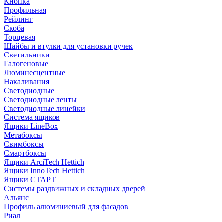
Кнопка
Профильная
Рейлинг
Скоба
Торцевая
Шайбы и втулки для установки ручек
Светильники
Галогеновые
Люминесцентные
Накаливания
Светодиодные
Светодиодные ленты
Светодиодные линейки
Система ящиков
Ящики LineBox
Метабоксы
Свимбоксы
Смартбоксы
Ящики ArciTech Hettich
Ящики InnoTech Hettich
Ящики СТАРТ
Системы раздвижных и складных дверей
Альянс
Профиль алюминиевый для фасадов
Риал