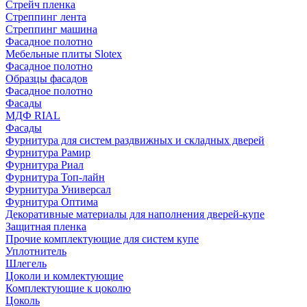
Стрейч пленка
Стреппинг лента
Стреппинг машина
Фасадное полотно
Мебельные плиты Slotex
Фасадное полотно
Образцы фасадов
Фасадное полотно
Фасады
МДФ RIAL
Фасады
Фурнитура для систем раздвижных и складных дверей
Фурнитура Рамир
Фурнитура Риал
Фурнитура Топ-лайн
Фурнитура Универсал
Фурнитура Оптима
Декоративные материалы для наполнения дверей-купе
Защитная пленка
Прочие комплектующие для систем купе
Уплотнитель
Шлегель
Цоколи и комлектующие
Комплектующие к цоколю
Цоколь