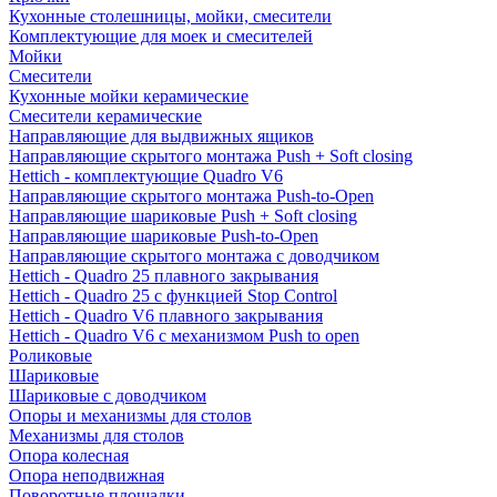
Кухонные столешницы, мойки, смесители
Комплектующие для моек и смесителей
Мойки
Смесители
Кухонные мойки керамические
Смесители керамические
Направляющие для выдвижных ящиков
Направляющие скрытого монтажа Push + Soft closing
Hettich - комплектующие Quadro V6
Направляющие скрытого монтажа Push-to-Open
Направляющие шариковые Push + Soft closing
Направляющие шариковые Push-to-Open
Направляющие скрытого монтажа с доводчиком
Hettich - Quadro 25 плавного закрывания
Hettich - Quadro 25 с функцией Stop Control
Hettich - Quadro V6 плавного закрывания
Hettich - Quadro V6 с механизмом Push to open
Роликовые
Шариковые
Шариковые с доводчиком
Опоры и механизмы для столов
Механизмы для столов
Опора колесная
Опора неподвижная
Поворотные площадки