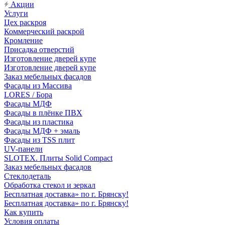
Акции
Услуги
Цех раскроя
Коммерческий раскрой
Кромление
Присадка отверстий
Изготовление дверей купе
Изготовление дверей купе
Заказ мебельных фасадов
Фасады из Массива
LORES / Бора
Фасады МДФ
Фасады в плёнке ПВХ
Фасады из пластика
Фасады МДФ + эмаль
Фасады из TSS плит
UV-панели
SLOTEX. Плиты Solid Compact
Заказ мебельных фасадов
Стеклодеталь
Обработка стекол и зеркал
Бесплатная доставка» по г. Брянску!
Бесплатная доставка» по г. Брянску!
Как купить
Условия оплаты