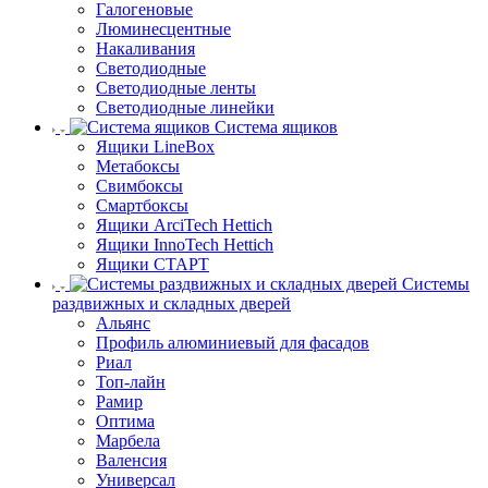
Галогеновые
Люминесцентные
Накаливания
Светодиодные
Светодиодные ленты
Светодиодные линейки
Система ящиков
Ящики LineBox
Метабоксы
Свимбоксы
Смартбоксы
Ящики ArciTech Hettich
Ящики InnoTech Hettich
Ящики СТАРТ
Системы
раздвижных и складных дверей
Альянс
Профиль алюминиевый для фасадов
Риал
Топ-лайн
Рамир
Оптима
Марбела
Валенсия
Универсал