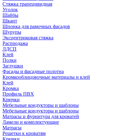
Стяжка трапецивидная
Уголок
Шайбы
Шкант
Шпонка для рамочных фасадов
Шурупы
Эксцентриковая стяжка
Распродажа
ЛДСП
Клей
Полки
Заглушки
Фасады и фасадные полотна
Кромкооблицовочные материалы и клей
Клей
Кромка
Профиль ПВХ
Крючки
Мебельные кондукторы и шаблоны
Мебельные кондукторы и шаблоны
Матрасы и фурнитура для кроватей
Ламели и комплектующие
Матрасы
Решетки к кроватям
Крючки