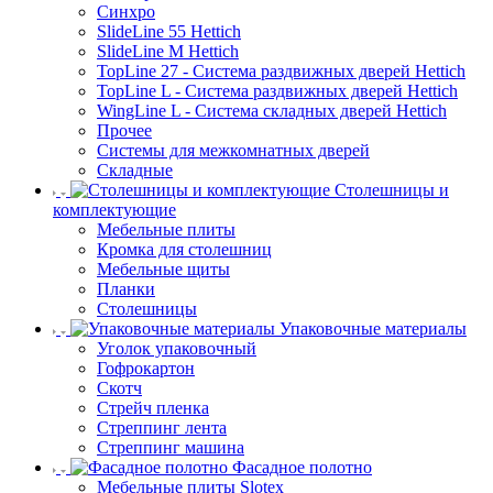
Синхро
SlideLine 55 Hettich
SlideLine M Hettich
TopLine 27 - Система раздвижных дверей Hettich
TopLine L - Система раздвижных дверей Hettich
WingLine L - Система складных дверей Hettich
Прочее
Системы для межкомнатных дверей
Складные
Столешницы и
комплектующие
Мебельные плиты
Кромка для столешниц
Мебельные щиты
Планки
Столешницы
Упаковочные материалы
Уголок упаковочный
Гофрокартон
Скотч
Стрейч пленка
Стреппинг лента
Стреппинг машина
Фасадное полотно
Мебельные плиты Slotex