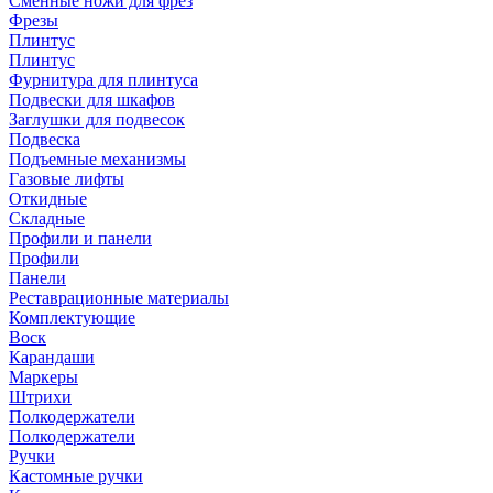
Сменные ножи для фрез
Фрезы
Плинтус
Плинтус
Фурнитура для плинтуса
Подвески для шкафов
Заглушки для подвесок
Подвеска
Подъемные механизмы
Газовые лифты
Откидные
Складные
Профили и панели
Профили
Панели
Реставрационные материалы
Комплектующие
Воск
Карандаши
Маркеры
Штрихи
Полкодержатели
Полкодержатели
Ручки
Кастомные ручки