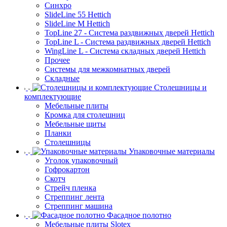
Синхро
SlideLine 55 Hettich
SlideLine M Hettich
TopLine 27 - Система раздвижных дверей Hettich
TopLine L - Система раздвижных дверей Hettich
WingLine L - Система складных дверей Hettich
Прочее
Системы для межкомнатных дверей
Складные
Столешницы и
комплектующие
Мебельные плиты
Кромка для столешниц
Мебельные щиты
Планки
Столешницы
Упаковочные материалы
Уголок упаковочный
Гофрокартон
Скотч
Стрейч пленка
Стреппинг лента
Стреппинг машина
Фасадное полотно
Мебельные плиты Slotex