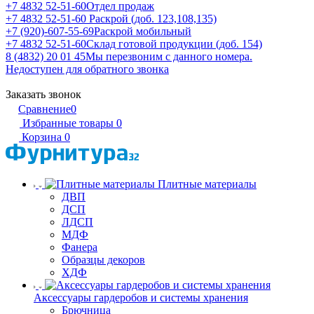
+7 4832 52-51-60
Отдел продаж
+7 4832 52-51-60
Раскрой (доб. 123,108,135)
+7 (920)-607-55-69
Раскрой мобильный
+7 4832 52-51-60
Склад готовой продукции (доб. 154)
8 (4832) 20 01 45
Мы перезвоним с данного номера.
Недоступен для обратного звонка
Заказать звонок
Сравнение
0
Избранные товары
0
Корзина
0
Плитные материалы
ДВП
ДСП
ЛДСП
МДФ
Фанера
Образцы декоров
ХДФ
Аксессуары гардеробов и системы хранения
Брючница