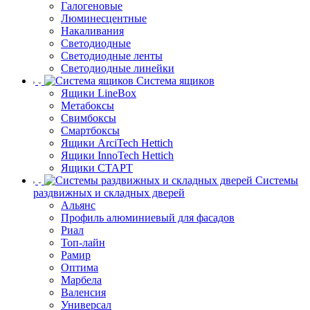
Галогеновые
Люминесцентные
Накаливания
Светодиодные
Светодиодные ленты
Светодиодные линейки
Система ящиков
Ящики LineBox
Метабоксы
Свимбоксы
Смартбоксы
Ящики ArciTech Hettich
Ящики InnoTech Hettich
Ящики СТАРТ
Системы
раздвижных и складных дверей
Альянс
Профиль алюминиевый для фасадов
Риал
Топ-лайн
Рамир
Оптима
Марбела
Валенсия
Универсал