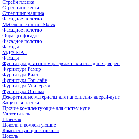
Стрейч пленка
Стреппинг лента
Стреппинг машина
Фасадное полотно
Мебельные плиты Slotex
Фасадное полотно
Образцы фасадов
Фасадное полотно
Фасады
МДФ RIAL
Фасады
Фурнитура для систем раздвижных и складных дверей
Фурнитура Рамир
Фурнитура Риал
Фурнитура Топ-лайн
Фурнитура Универсал
Фурнитура Оптима
Декоративные материалы для наполнения дверей-купе
Защитная пленка
Прочие комплектующие для систем купе
Уплотнитель
Шлегель
Цоколи и комлектующие
Комплектующие к цоколю
Цоколь