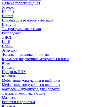
Стяжка трапецивидная
Уголок
Шайбы
Шкант
Шпонка для рамочных фасадов
Шурупы
Эксцентриковая стяжка
Распродажа
ЛДСП
Клей
Полки
Заглушки
Фасады и фасадные полотна
Кромкооблицовочные материалы и клей
Клей
Кромка
Профиль ПВХ
Крючки
Мебельные кондукторы и шаблоны
Мебельные кондукторы и шаблоны
Матрасы и фурнитура для кроватей
Ламели и комплектующие
Матрасы
Решетки к кроватям
Крючки