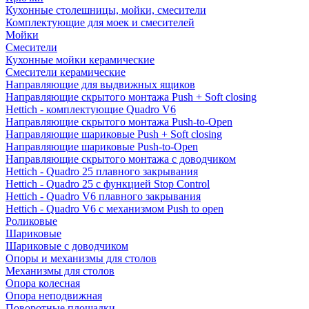
Кухонные столешницы, мойки, смесители
Комплектующие для моек и смесителей
Мойки
Смесители
Кухонные мойки керамические
Смесители керамические
Направляющие для выдвижных ящиков
Направляющие скрытого монтажа Push + Soft closing
Hettich - комплектующие Quadro V6
Направляющие скрытого монтажа Push-to-Open
Направляющие шариковые Push + Soft closing
Направляющие шариковые Push-to-Open
Направляющие скрытого монтажа с доводчиком
Hettich - Quadro 25 плавного закрывания
Hettich - Quadro 25 с функцией Stop Control
Hettich - Quadro V6 плавного закрывания
Hettich - Quadro V6 с механизмом Push to open
Роликовые
Шариковые
Шариковые с доводчиком
Опоры и механизмы для столов
Механизмы для столов
Опора колесная
Опора неподвижная
Поворотные площадки