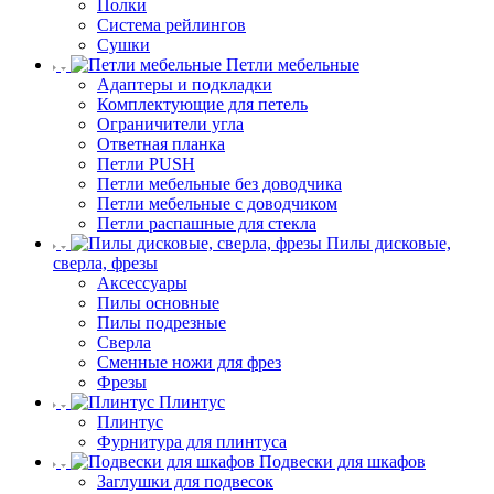
Полки
Система рейлингов
Сушки
Петли мебельные
Адаптеры и подкладки
Комплектующие для петель
Ограничители угла
Ответная планка
Петли PUSH
Петли мебельные без доводчика
Петли мебельные с доводчиком
Петли распашные для стекла
Пилы дисковые,
сверла, фрезы
Аксессуары
Пилы основные
Пилы подрезные
Сверла
Сменные ножи для фрез
Фрезы
Плинтус
Плинтус
Фурнитура для плинтуса
Подвески для шкафов
Заглушки для подвесок