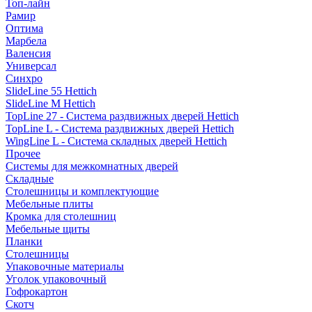
Топ-лайн
Рамир
Оптима
Марбела
Валенсия
Универсал
Синхро
SlideLine 55 Hettich
SlideLine M Hettich
TopLine 27 - Система раздвижных дверей Hettich
TopLine L - Система раздвижных дверей Hettich
WingLine L - Система складных дверей Hettich
Прочее
Системы для межкомнатных дверей
Складные
Столешницы и комплектующие
Мебельные плиты
Кромка для столешниц
Мебельные щиты
Планки
Столешницы
Упаковочные материалы
Уголок упаковочный
Гофрокартон
Скотч