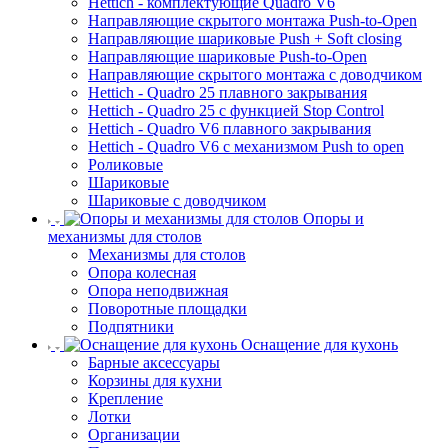
Hettich - комплектующие Quadro V6
Направляющие скрытого монтажа Push-to-Open
Направляющие шариковые Push + Soft closing
Направляющие шариковые Push-to-Open
Направляющие скрытого монтажа с доводчиком
Hettich - Quadro 25 плавного закрывания
Hettich - Quadro 25 с функцией Stop Control
Hettich - Quadro V6 плавного закрывания
Hettich - Quadro V6 с механизмом Push to open
Роликовые
Шариковые
Шариковые с доводчиком
Опоры и
механизмы для столов
Механизмы для столов
Опора колесная
Опора неподвижная
Поворотные площадки
Подпятники
Оснащение для кухонь
Барные аксессуары
Корзины для кухни
Крепление
Лотки
Организации