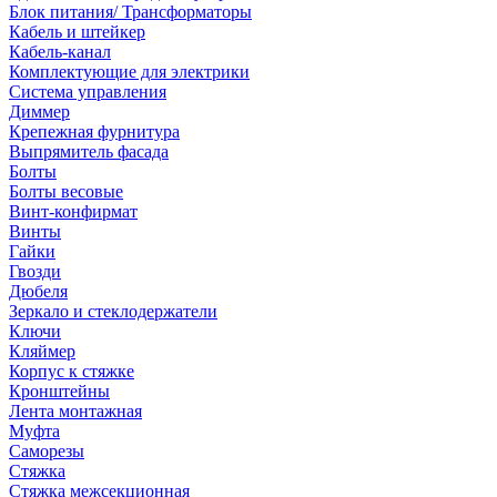
Блок питания/ Трансформаторы
Кабель и штейкер
Кабель-канал
Комплектующие для электрики
Система управления
Диммер
Крепежная фурнитура
Выпрямитель фасада
Болты
Болты весовые
Винт-конфирмат
Винты
Гайки
Гвозди
Дюбеля
Зеркало и стеклодержатели
Ключи
Кляймер
Корпус к стяжке
Кронштейны
Лента монтажная
Муфта
Саморезы
Стяжка
Стяжка межсекционная