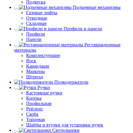
Подвеска
Подъемные механизмы
Газовые лифты
Откидные
Складные
Профили и панели
Профили
Панели
Реставрационные
материалы
Комплектующие
Воск
Карандаши
Маркеры
Штрихи
Полкодержатели
Ручки
Кастомные ручки
Кнопка
Профильная
Рейлинг
Скоба
Торцевая
Шайбы и втулки для установки ручек
Светильники