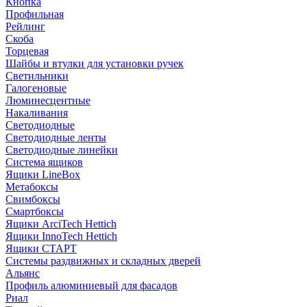
Кнопка
Профильная
Рейлинг
Скоба
Торцевая
Шайбы и втулки для установки ручек
Светильники
Галогеновые
Люминесцентные
Накаливания
Светодиодные
Светодиодные ленты
Светодиодные линейки
Система ящиков
Ящики LineBox
Метабоксы
Свимбоксы
Смартбоксы
Ящики ArciTech Hettich
Ящики InnoTech Hettich
Ящики СТАРТ
Системы раздвижных и складных дверей
Альянс
Профиль алюминиевый для фасадов
Риал