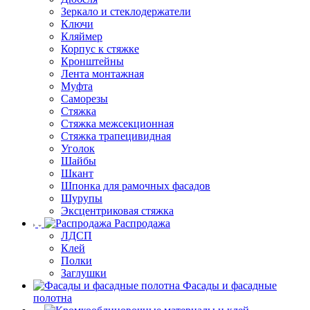
Зеркало и стеклодержатели
Ключи
Кляймер
Корпус к стяжке
Кронштейны
Лента монтажная
Муфта
Саморезы
Стяжка
Стяжка межсекционная
Стяжка трапецивидная
Уголок
Шайбы
Шкант
Шпонка для рамочных фасадов
Шурупы
Эксцентриковая стяжка
Распродажа
ЛДСП
Клей
Полки
Заглушки
Фасады и фасадные
полотна