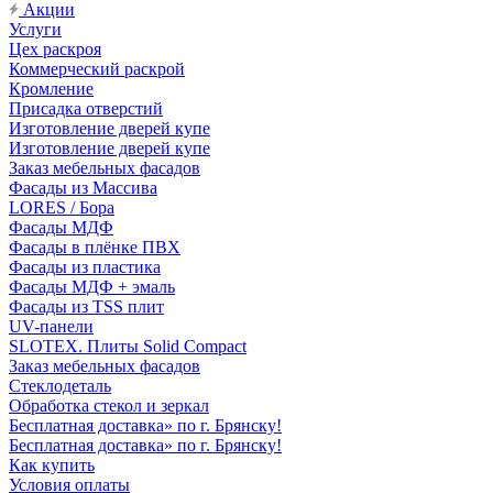
Акции
Услуги
Цех раскроя
Коммерческий раскрой
Кромление
Присадка отверстий
Изготовление дверей купе
Изготовление дверей купе
Заказ мебельных фасадов
Фасады из Массива
LORES / Бора
Фасады МДФ
Фасады в плёнке ПВХ
Фасады из пластика
Фасады МДФ + эмаль
Фасады из TSS плит
UV-панели
SLOTEX. Плиты Solid Compact
Заказ мебельных фасадов
Стеклодеталь
Обработка стекол и зеркал
Бесплатная доставка» по г. Брянску!
Бесплатная доставка» по г. Брянску!
Как купить
Условия оплаты