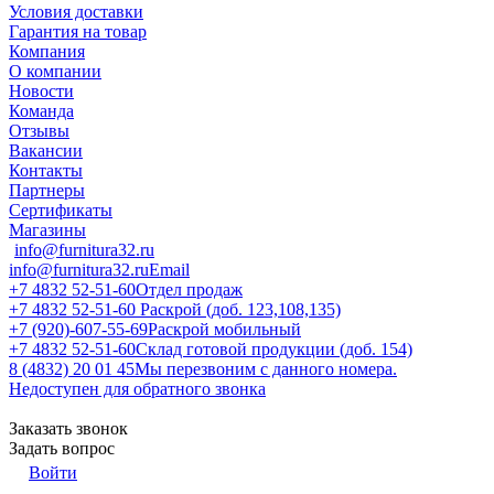
Условия доставки
Гарантия на товар
Компания
О компании
Новости
Команда
Отзывы
Вакансии
Контакты
Партнеры
Сертификаты
Магазины
info@furnitura32.ru
info@furnitura32.ru
Email
+7 4832 52-51-60
Отдел продаж
+7 4832 52-51-60
Раскрой (доб. 123,108,135)
+7 (920)-607-55-69
Раскрой мобильный
+7 4832 52-51-60
Склад готовой продукции (доб. 154)
8 (4832) 20 01 45
Мы перезвоним с данного номера.
Недоступен для обратного звонка
Заказать звонок
Задать вопрос
Войти