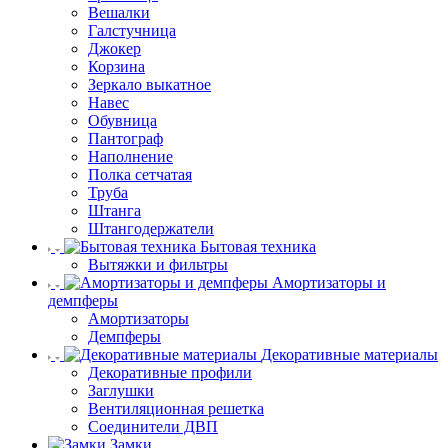
Вешалки
Галстучница
Джокер
Корзина
Зеркало выкатное
Навес
Обувница
Пантограф
Наполнение
Полка сетчатая
Труба
Штанга
Штангодержатели
Бытовая техника
Вытяжки и фильтры
Амортизаторы и
демпферы
Амортизаторы
Демпферы
Декоративные материалы
Декоративные профили
Заглушки
Вентиляционная решетка
Соединители ДВП
Замки