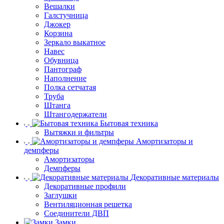
Вешалки
Галстучница
Джокер
Корзина
Зеркало выкатное
Навес
Обувница
Пантограф
Наполнение
Полка сетчатая
Труба
Штанга
Штангодержатели
Бытовая техника
Вытяжки и фильтры
Амортизаторы и
демпферы
Амортизаторы
Демпферы
Декоративные материалы
Декоративные профили
Заглушки
Вентиляционная решетка
Соединители ДВП
Замки