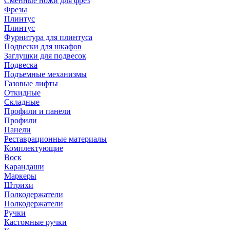
Сменные ножи для фрез
Фрезы
Плинтус
Плинтус
Фурнитура для плинтуса
Подвески для шкафов
Заглушки для подвесок
Подвеска
Подъемные механизмы
Газовые лифты
Откидные
Складные
Профили и панели
Профили
Панели
Реставрационные материалы
Комплектующие
Воск
Карандаши
Маркеры
Штрихи
Полкодержатели
Полкодержатели
Ручки
Кастомные ручки