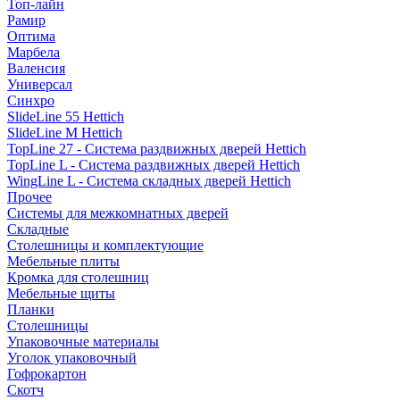
Топ-лайн
Рамир
Оптима
Марбела
Валенсия
Универсал
Синхро
SlideLine 55 Hettich
SlideLine M Hettich
TopLine 27 - Система раздвижных дверей Hettich
TopLine L - Система раздвижных дверей Hettich
WingLine L - Система складных дверей Hettich
Прочее
Системы для межкомнатных дверей
Складные
Столешницы и комплектующие
Мебельные плиты
Кромка для столешниц
Мебельные щиты
Планки
Столешницы
Упаковочные материалы
Уголок упаковочный
Гофрокартон
Скотч