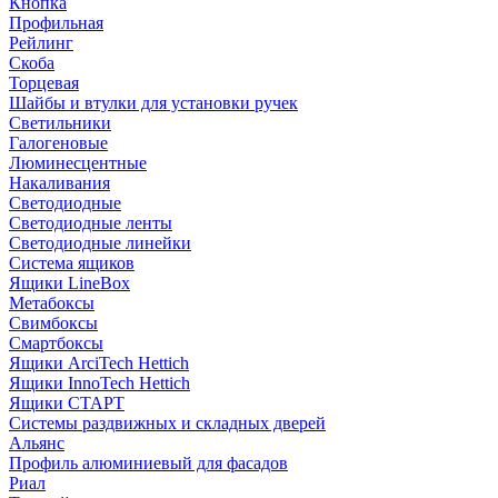
Кнопка
Профильная
Рейлинг
Скоба
Торцевая
Шайбы и втулки для установки ручек
Светильники
Галогеновые
Люминесцентные
Накаливания
Светодиодные
Светодиодные ленты
Светодиодные линейки
Система ящиков
Ящики LineBox
Метабоксы
Свимбоксы
Смартбоксы
Ящики ArciTech Hettich
Ящики InnoTech Hettich
Ящики СТАРТ
Системы раздвижных и складных дверей
Альянс
Профиль алюминиевый для фасадов
Риал