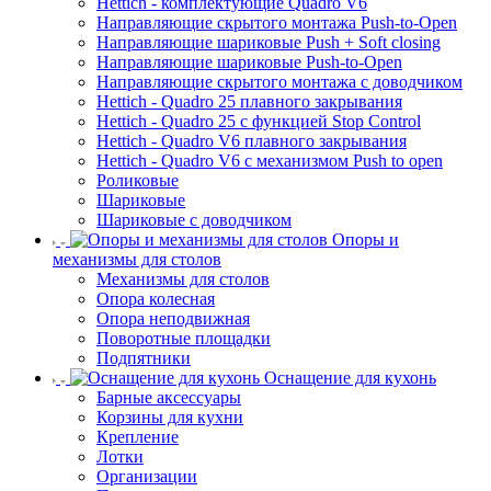
Hettich - комплектующие Quadro V6
Направляющие скрытого монтажа Push-to-Open
Направляющие шариковые Push + Soft closing
Направляющие шариковые Push-to-Open
Направляющие скрытого монтажа с доводчиком
Hettich - Quadro 25 плавного закрывания
Hettich - Quadro 25 с функцией Stop Control
Hettich - Quadro V6 плавного закрывания
Hettich - Quadro V6 с механизмом Push to open
Роликовые
Шариковые
Шариковые с доводчиком
Опоры и
механизмы для столов
Механизмы для столов
Опора колесная
Опора неподвижная
Поворотные площадки
Подпятники
Оснащение для кухонь
Барные аксессуары
Корзины для кухни
Крепление
Лотки
Организации