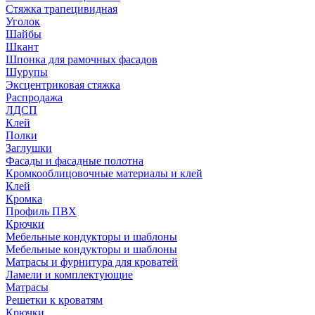
Стяжка трапецивидная
Уголок
Шайбы
Шкант
Шпонка для рамочных фасадов
Шурупы
Эксцентриковая стяжка
Распродажа
ЛДСП
Клей
Полки
Заглушки
Фасады и фасадные полотна
Кромкооблицовочные материалы и клей
Клей
Кромка
Профиль ПВХ
Крючки
Мебельные кондукторы и шаблоны
Мебельные кондукторы и шаблоны
Матрасы и фурнитура для кроватей
Ламели и комплектующие
Матрасы
Решетки к кроватям
Крючки