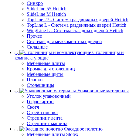
Синхро
SlideLine 55 Hettich
SlideLine M Hettich
TopLine 27 - Система раздвижных дверей Hettich
TopLine L - Система раздвижных дверей Hettich
WingLine L - Система складных дверей Hettich
Прочее
Системы для межкомнатных дверей
Складные
Столешницы и
комплектующие
Мебельные плиты
Кромка для столешниц
Мебельные щиты
Планки
Столешницы
Упаковочные материалы
Уголок упаковочный
Гофрокартон
Скотч
Стрейч пленка
Стреппинг лента
Стреппинг машина
Фасадное полотно
Мебельные плиты Slotex