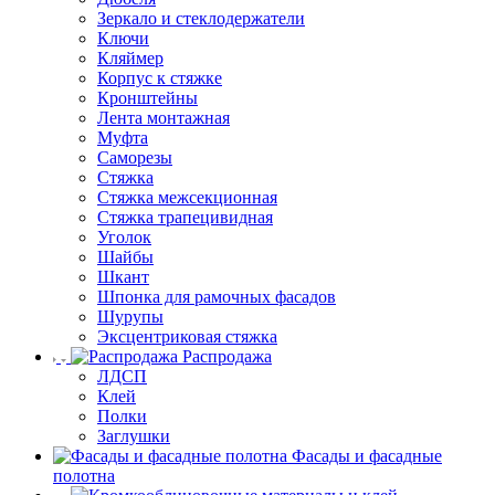
Зеркало и стеклодержатели
Ключи
Кляймер
Корпус к стяжке
Кронштейны
Лента монтажная
Муфта
Саморезы
Стяжка
Стяжка межсекционная
Стяжка трапецивидная
Уголок
Шайбы
Шкант
Шпонка для рамочных фасадов
Шурупы
Эксцентриковая стяжка
Распродажа
ЛДСП
Клей
Полки
Заглушки
Фасады и фасадные
полотна