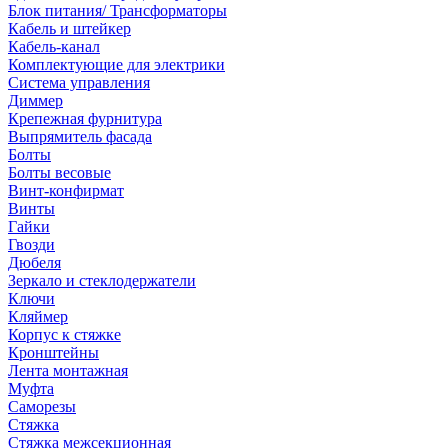
Блок питания/ Трансформаторы
Кабель и штейкер
Кабель-канал
Комплектующие для электрики
Система управления
Диммер
Крепежная фурнитура
Выпрямитель фасада
Болты
Болты весовые
Винт-конфирмат
Винты
Гайки
Гвозди
Дюбеля
Зеркало и стеклодержатели
Ключи
Кляймер
Корпус к стяжке
Кронштейны
Лента монтажная
Муфта
Саморезы
Стяжка
Стяжка межсекционная