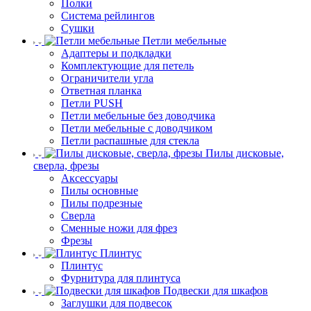
Полки
Система рейлингов
Сушки
Петли мебельные
Адаптеры и подкладки
Комплектующие для петель
Ограничители угла
Ответная планка
Петли PUSH
Петли мебельные без доводчика
Петли мебельные с доводчиком
Петли распашные для стекла
Пилы дисковые,
сверла, фрезы
Аксессуары
Пилы основные
Пилы подрезные
Сверла
Сменные ножи для фрез
Фрезы
Плинтус
Плинтус
Фурнитура для плинтуса
Подвески для шкафов
Заглушки для подвесок