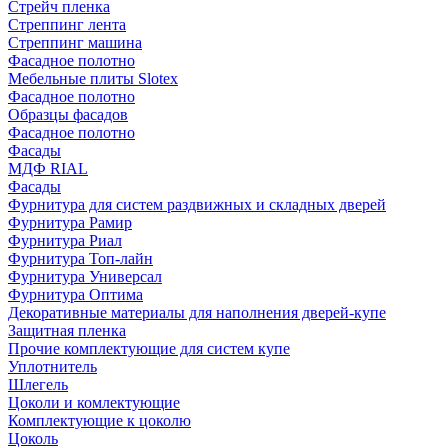
Стрейч пленка
Стреппинг лента
Стреппинг машина
Фасадное полотно
Мебельные плиты Slotex
Фасадное полотно
Образцы фасадов
Фасадное полотно
Фасады
МДФ RIAL
Фасады
Фурнитура для систем раздвижных и складных дверей
Фурнитура Рамир
Фурнитура Риал
Фурнитура Топ-лайн
Фурнитура Универсал
Фурнитура Оптима
Декоративные материалы для наполнения дверей-купе
Защитная пленка
Прочие комплектующие для систем купе
Уплотнитель
Шлегель
Цоколи и комлектующие
Комплектующие к цоколю
Цоколь