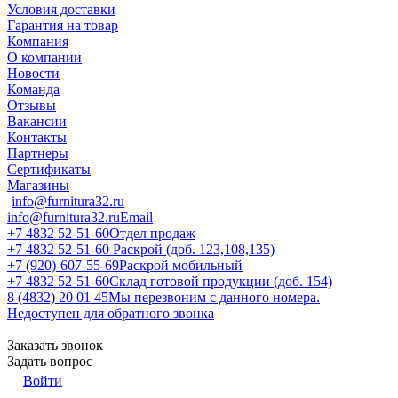
Условия доставки
Гарантия на товар
Компания
О компании
Новости
Команда
Отзывы
Вакансии
Контакты
Партнеры
Сертификаты
Магазины
info@furnitura32.ru
info@furnitura32.ru
Email
+7 4832 52-51-60
Отдел продаж
+7 4832 52-51-60
Раскрой (доб. 123,108,135)
+7 (920)-607-55-69
Раскрой мобильный
+7 4832 52-51-60
Склад готовой продукции (доб. 154)
8 (4832) 20 01 45
Мы перезвоним с данного номера.
Недоступен для обратного звонка
Заказать звонок
Задать вопрос
Войти