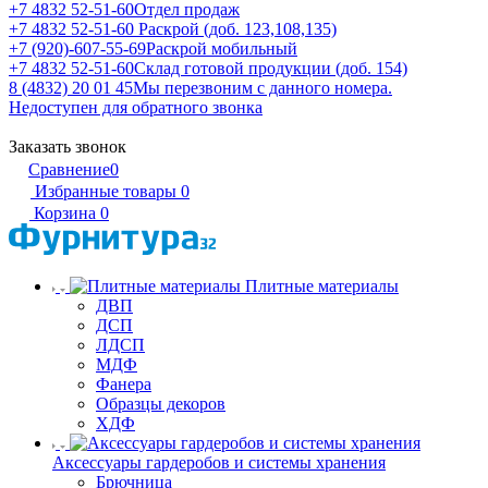
+7 4832 52-51-60
Отдел продаж
+7 4832 52-51-60
Раскрой (доб. 123,108,135)
+7 (920)-607-55-69
Раскрой мобильный
+7 4832 52-51-60
Склад готовой продукции (доб. 154)
8 (4832) 20 01 45
Мы перезвоним с данного номера.
Недоступен для обратного звонка
Заказать звонок
Сравнение
0
Избранные товары
0
Корзина
0
Плитные материалы
ДВП
ДСП
ЛДСП
МДФ
Фанера
Образцы декоров
ХДФ
Аксессуары гардеробов и системы хранения
Брючница