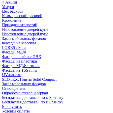
Акции
Услуги
Цех раскроя
Коммерческий раскрой
Кромление
Присадка отверстий
Изготовление дверей купе
Изготовление дверей купе
Заказ мебельных фасадов
Фасады из Массива
LORES / Бора
Фасады МДФ
Фасады в плёнке ПВХ
Фасады из пластика
Фасады МДФ + эмаль
Фасады из TSS плит
UV-панели
SLOTEX. Плиты Solid Compact
Заказ мебельных фасадов
Стеклодеталь
Обработка стекол и зеркал
Бесплатная доставка» по г. Брянску!
Бесплатная доставка» по г. Брянску!
Как купить
Условия оплаты