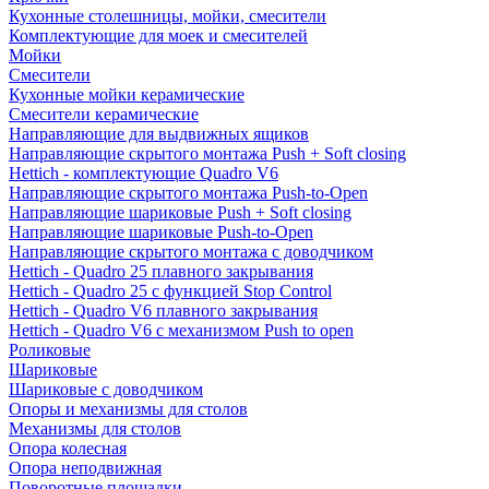
Кухонные столешницы, мойки, смесители
Комплектующие для моек и смесителей
Мойки
Смесители
Кухонные мойки керамические
Смесители керамические
Направляющие для выдвижных ящиков
Направляющие скрытого монтажа Push + Soft closing
Hettich - комплектующие Quadro V6
Направляющие скрытого монтажа Push-to-Open
Направляющие шариковые Push + Soft closing
Направляющие шариковые Push-to-Open
Направляющие скрытого монтажа с доводчиком
Hettich - Quadro 25 плавного закрывания
Hettich - Quadro 25 с функцией Stop Control
Hettich - Quadro V6 плавного закрывания
Hettich - Quadro V6 с механизмом Push to open
Роликовые
Шариковые
Шариковые с доводчиком
Опоры и механизмы для столов
Механизмы для столов
Опора колесная
Опора неподвижная
Поворотные площадки