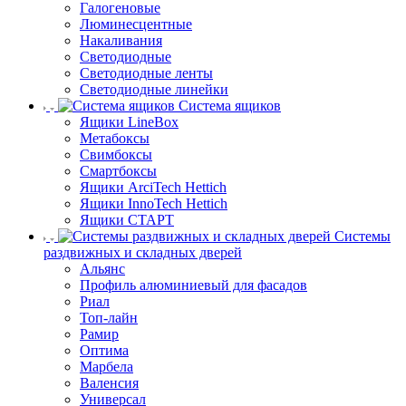
Галогеновые
Люминесцентные
Накаливания
Светодиодные
Светодиодные ленты
Светодиодные линейки
Система ящиков
Ящики LineBox
Метабоксы
Свимбоксы
Смартбоксы
Ящики ArciTech Hettich
Ящики InnoTech Hettich
Ящики СТАРТ
Системы
раздвижных и складных дверей
Альянс
Профиль алюминиевый для фасадов
Риал
Топ-лайн
Рамир
Оптима
Марбела
Валенсия
Универсал