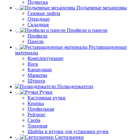
Подвеска
Подъемные механизмы
Газовые лифты
Откидные
Складные
Профили и панели
Профили
Панели
Реставрационные
материалы
Комплектующие
Воск
Карандаши
Маркеры
Штрихи
Полкодержатели
Ручки
Кастомные ручки
Кнопка
Профильная
Рейлинг
Скоба
Торцевая
Шайбы и втулки для установки ручек
Светильники