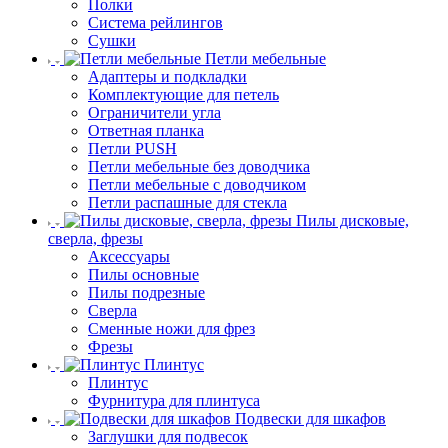
Полки
Система рейлингов
Сушки
Петли мебельные
Адаптеры и подкладки
Комплектующие для петель
Ограничители угла
Ответная планка
Петли PUSH
Петли мебельные без доводчика
Петли мебельные с доводчиком
Петли распашные для стекла
Пилы дисковые,
сверла, фрезы
Аксессуары
Пилы основные
Пилы подрезные
Сверла
Сменные ножи для фрез
Фрезы
Плинтус
Плинтус
Фурнитура для плинтуса
Подвески для шкафов
Заглушки для подвесок