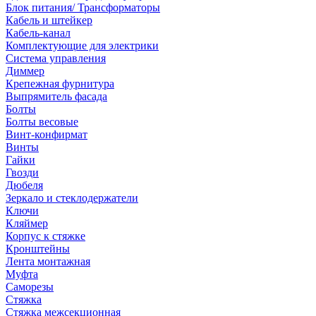
Блок питания/ Трансформаторы
Кабель и штейкер
Кабель-канал
Комплектующие для электрики
Система управления
Диммер
Крепежная фурнитура
Выпрямитель фасада
Болты
Болты весовые
Винт-конфирмат
Винты
Гайки
Гвозди
Дюбеля
Зеркало и стеклодержатели
Ключи
Кляймер
Корпус к стяжке
Кронштейны
Лента монтажная
Муфта
Саморезы
Стяжка
Стяжка межсекционная