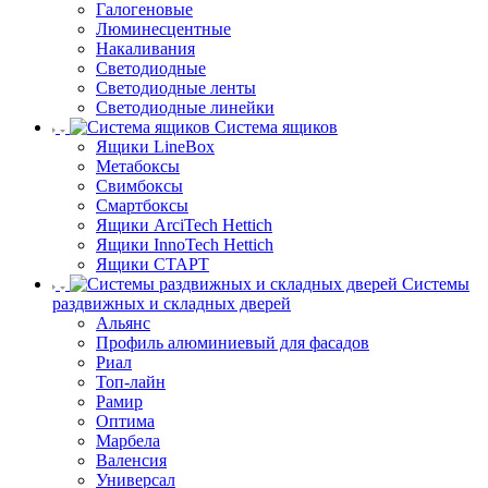
Галогеновые
Люминесцентные
Накаливания
Светодиодные
Светодиодные ленты
Светодиодные линейки
Система ящиков
Ящики LineBox
Метабоксы
Свимбоксы
Смартбоксы
Ящики ArciTech Hettich
Ящики InnoTech Hettich
Ящики СТАРТ
Системы
раздвижных и складных дверей
Альянс
Профиль алюминиевый для фасадов
Риал
Топ-лайн
Рамир
Оптима
Марбела
Валенсия
Универсал