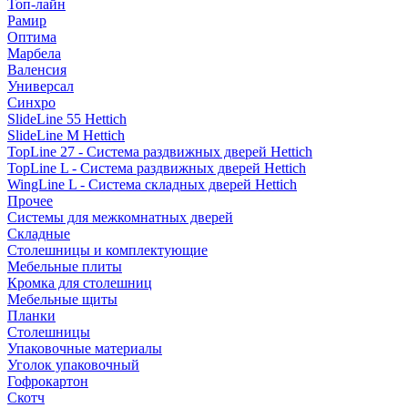
Топ-лайн
Рамир
Оптима
Марбела
Валенсия
Универсал
Синхро
SlideLine 55 Hettich
SlideLine M Hettich
TopLine 27 - Система раздвижных дверей Hettich
TopLine L - Система раздвижных дверей Hettich
WingLine L - Система складных дверей Hettich
Прочее
Системы для межкомнатных дверей
Складные
Столешницы и комплектующие
Мебельные плиты
Кромка для столешниц
Мебельные щиты
Планки
Столешницы
Упаковочные материалы
Уголок упаковочный
Гофрокартон
Скотч