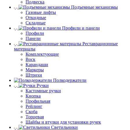
Подвеска
Подъемные механизмы
Газовые лифты
Откидные
Складные
Профили и панели
Профили
Панели
Реставрационные
материалы
Комплектующие
Воск
Карандаши
Маркеры
Штрихи
Полкодержатели
Ручки
Кастомные ручки
Кнопка
Профильная
Рейлинг
Скоба
Торцевая
Шайбы и втулки для установки ручек
Светильники