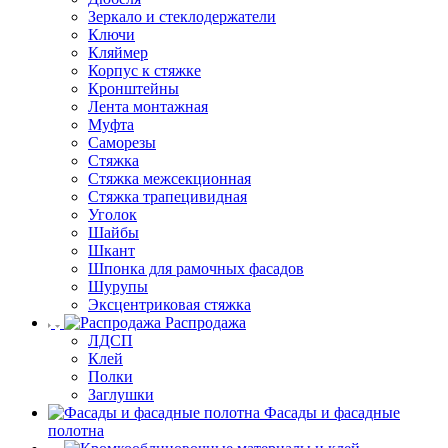
Зеркало и стеклодержатели
Ключи
Кляймер
Корпус к стяжке
Кронштейны
Лента монтажная
Муфта
Саморезы
Стяжка
Стяжка межсекционная
Стяжка трапецивидная
Уголок
Шайбы
Шкант
Шпонка для рамочных фасадов
Шурупы
Эксцентриковая стяжка
Распродажа
ЛДСП
Клей
Полки
Заглушки
Фасады и фасадные
полотна