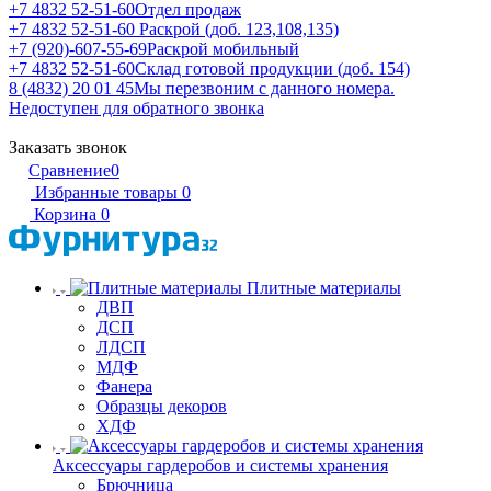
+7 4832 52-51-60
Отдел продаж
+7 4832 52-51-60
Раскрой (доб. 123,108,135)
+7 (920)-607-55-69
Раскрой мобильный
+7 4832 52-51-60
Склад готовой продукции (доб. 154)
8 (4832) 20 01 45
Мы перезвоним с данного номера.
Недоступен для обратного звонка
Заказать звонок
Сравнение
0
Избранные товары
0
Корзина
0
Плитные материалы
ДВП
ДСП
ЛДСП
МДФ
Фанера
Образцы декоров
ХДФ
Аксессуары гардеробов и системы хранения
Брючница