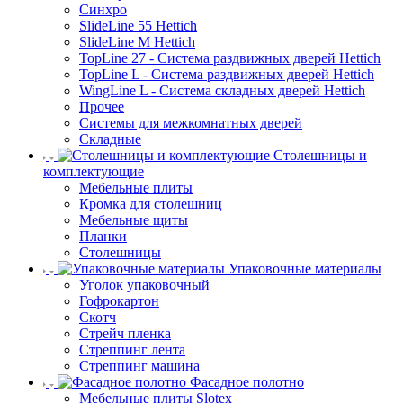
Синхро
SlideLine 55 Hettich
SlideLine M Hettich
TopLine 27 - Система раздвижных дверей Hettich
TopLine L - Система раздвижных дверей Hettich
WingLine L - Система складных дверей Hettich
Прочее
Системы для межкомнатных дверей
Складные
Столешницы и
комплектующие
Мебельные плиты
Кромка для столешниц
Мебельные щиты
Планки
Столешницы
Упаковочные материалы
Уголок упаковочный
Гофрокартон
Скотч
Стрейч пленка
Стреппинг лента
Стреппинг машина
Фасадное полотно
Мебельные плиты Slotex