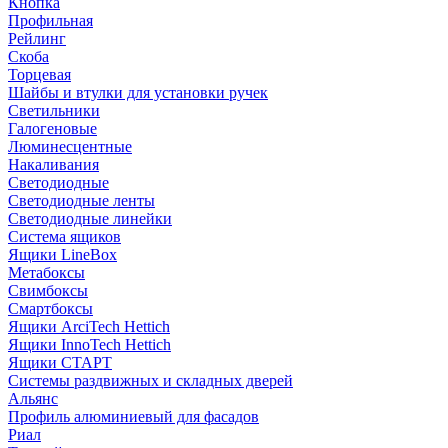
Кнопка
Профильная
Рейлинг
Скоба
Торцевая
Шайбы и втулки для установки ручек
Светильники
Галогеновые
Люминесцентные
Накаливания
Светодиодные
Светодиодные ленты
Светодиодные линейки
Система ящиков
Ящики LineBox
Метабоксы
Свимбоксы
Смартбоксы
Ящики ArciTech Hettich
Ящики InnoTech Hettich
Ящики СТАРТ
Системы раздвижных и складных дверей
Альянс
Профиль алюминиевый для фасадов
Риал