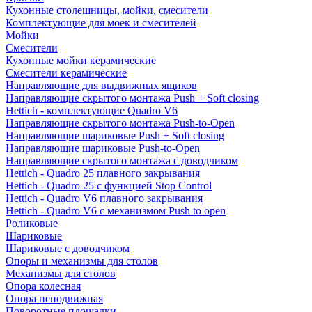
Кухонные столешницы, мойки, смесители
Комплектующие для моек и смесителей
Мойки
Смесители
Кухонные мойки керамические
Смесители керамические
Направляющие для выдвижных ящиков
Направляющие скрытого монтажа Push + Soft closing
Hettich - комплектующие Quadro V6
Направляющие скрытого монтажа Push-to-Open
Направляющие шариковые Push + Soft closing
Направляющие шариковые Push-to-Open
Направляющие скрытого монтажа с доводчиком
Hettich - Quadro 25 плавного закрывания
Hettich - Quadro 25 с функцией Stop Control
Hettich - Quadro V6 плавного закрывания
Hettich - Quadro V6 с механизмом Push to open
Роликовые
Шариковые
Шариковые с доводчиком
Опоры и механизмы для столов
Механизмы для столов
Опора колесная
Опора неподвижная
Поворотные площадки