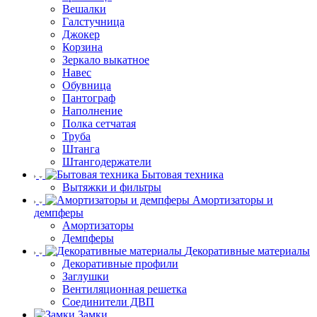
Вешалки
Галстучница
Джокер
Корзина
Зеркало выкатное
Навес
Обувница
Пантограф
Наполнение
Полка сетчатая
Труба
Штанга
Штангодержатели
Бытовая техника
Вытяжки и фильтры
Амортизаторы и
демпферы
Амортизаторы
Демпферы
Декоративные материалы
Декоративные профили
Заглушки
Вентиляционная решетка
Соединители ДВП
Замки