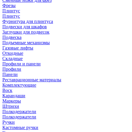
Сменные ножи для фрез
Фрезы
Плинтус
Плинтус
Фурнитура для плинтуса
Подвески для шкафов
Заглушки для подвесок
Подвеска
Подъемные механизмы
Газовые лифты
Откидные
Складные
Профили и панели
Профили
Панели
Реставрационные материалы
Комплектующие
Воск
Карандаши
Маркеры
Штрихи
Полкодержатели
Полкодержатели
Ручки
Кастомные ручки