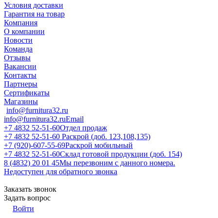
Условия доставки
Гарантия на товар
Компания
О компании
Новости
Команда
Отзывы
Вакансии
Контакты
Партнеры
Сертификаты
Магазины
info@furnitura32.ru
info@furnitura32.ru
Email
+7 4832 52-51-60
Отдел продаж
+7 4832 52-51-60
Раскрой (доб. 123,108,135)
+7 (920)-607-55-69
Раскрой мобильный
+7 4832 52-51-60
Склад готовой продукции (доб. 154)
8 (4832) 20 01 45
Мы перезвоним с данного номера.
Недоступен для обратного звонка
Заказать звонок
Задать вопрос
Войти