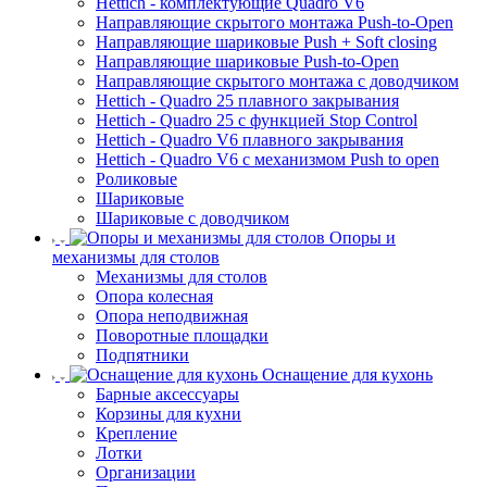
Hettich - комплектующие Quadro V6
Направляющие скрытого монтажа Push-to-Open
Направляющие шариковые Push + Soft closing
Направляющие шариковые Push-to-Open
Направляющие скрытого монтажа с доводчиком
Hettich - Quadro 25 плавного закрывания
Hettich - Quadro 25 с функцией Stop Control
Hettich - Quadro V6 плавного закрывания
Hettich - Quadro V6 с механизмом Push to open
Роликовые
Шариковые
Шариковые с доводчиком
Опоры и
механизмы для столов
Механизмы для столов
Опора колесная
Опора неподвижная
Поворотные площадки
Подпятники
Оснащение для кухонь
Барные аксессуары
Корзины для кухни
Крепление
Лотки
Организации