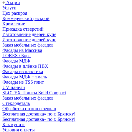
Акции
Услуги
Цех раскроя
Коммерческий раскрой
Кромление
Присадка отверстий
Изготовление дверей купе
Изготовление дверей купе
Заказ мебельных фасадов
Фасады из Массива
LORES / Бора
Фасады МДФ
Фасады в плёнке ПВХ
Фасады из пластика
Фасады МДФ + эмаль
Фасады из TSS плит
UV-панели
SLOTEX. Плиты Solid Compact
Заказ мебельных фасадов
Стеклодеталь
Обработка стекол и зеркал
Бесплатная доставка» по г. Брянску!
Бесплатная доставка» по г. Брянску!
Как купить
Условия оплаты