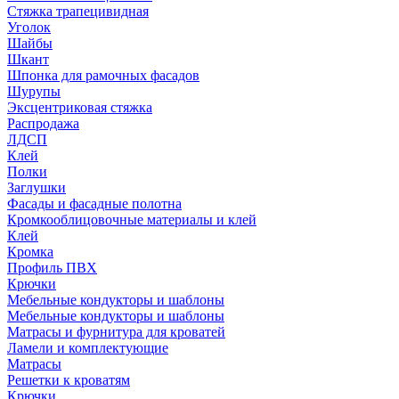
Стяжка трапецивидная
Уголок
Шайбы
Шкант
Шпонка для рамочных фасадов
Шурупы
Эксцентриковая стяжка
Распродажа
ЛДСП
Клей
Полки
Заглушки
Фасады и фасадные полотна
Кромкооблицовочные материалы и клей
Клей
Кромка
Профиль ПВХ
Крючки
Мебельные кондукторы и шаблоны
Мебельные кондукторы и шаблоны
Матрасы и фурнитура для кроватей
Ламели и комплектующие
Матрасы
Решетки к кроватям
Крючки