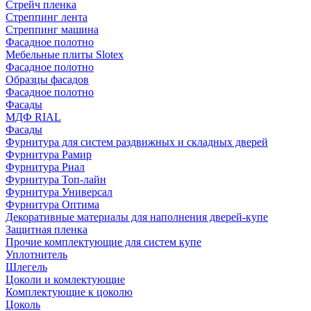
Стрейч пленка
Стреппинг лента
Стреппинг машина
Фасадное полотно
Мебельные плиты Slotex
Фасадное полотно
Образцы фасадов
Фасадное полотно
Фасады
МДФ RIAL
Фасады
Фурнитура для систем раздвижных и складных дверей
Фурнитура Рамир
Фурнитура Риал
Фурнитура Топ-лайн
Фурнитура Универсал
Фурнитура Оптима
Декоративные материалы для наполнения дверей-купе
Защитная пленка
Прочие комплектующие для систем купе
Уплотнитель
Шлегель
Цоколи и комлектующие
Комплектующие к цоколю
Цоколь