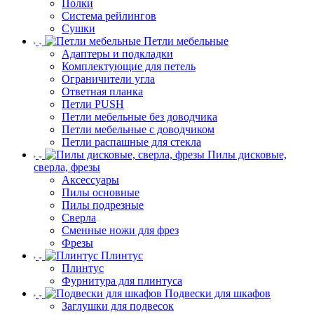
Полки
Система рейлингов
Сушки
Петли мебельные
Адаптеры и подкладки
Комплектующие для петель
Ограничители угла
Ответная планка
Петли PUSH
Петли мебельные без доводчика
Петли мебельные с доводчиком
Петли распашные для стекла
Пилы дисковые,
сверла, фрезы
Аксессуары
Пилы основные
Пилы подрезные
Сверла
Сменные ножи для фрез
Фрезы
Плинтус
Плинтус
Фурнитура для плинтуса
Подвески для шкафов
Заглушки для подвесок