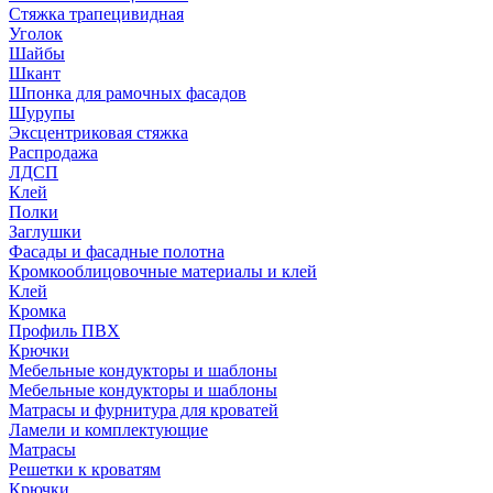
Стяжка трапецивидная
Уголок
Шайбы
Шкант
Шпонка для рамочных фасадов
Шурупы
Эксцентриковая стяжка
Распродажа
ЛДСП
Клей
Полки
Заглушки
Фасады и фасадные полотна
Кромкооблицовочные материалы и клей
Клей
Кромка
Профиль ПВХ
Крючки
Мебельные кондукторы и шаблоны
Мебельные кондукторы и шаблоны
Матрасы и фурнитура для кроватей
Ламели и комплектующие
Матрасы
Решетки к кроватям
Крючки