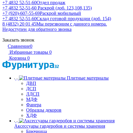
+7 4832 52-51-60
Отдел продаж
+7 4832 52-51-60
Раскрой (доб. 123,108,135)
+7 (920)-607-55-69
Раскрой мобильный
+7 4832 52-51-60
Склад готовой продукции (доб. 154)
8 (4832) 20 01 45
Мы перезвоним с данного номера.
Недоступен для обратного звонка
Заказать звонок
Сравнение
0
Избранные товары
0
Корзина
0
Плитные материалы
ДВП
ДСП
ЛДСП
МДФ
Фанера
Образцы декоров
ХДФ
Аксессуары гардеробов и системы хранения
Брючница