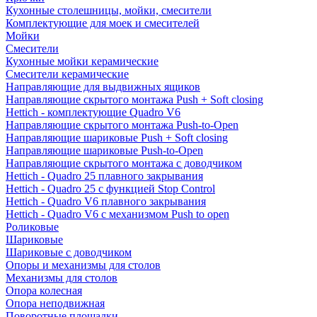
Кухонные столешницы, мойки, смесители
Комплектующие для моек и смесителей
Мойки
Смесители
Кухонные мойки керамические
Смесители керамические
Направляющие для выдвижных ящиков
Направляющие скрытого монтажа Push + Soft closing
Hettich - комплектующие Quadro V6
Направляющие скрытого монтажа Push-to-Open
Направляющие шариковые Push + Soft closing
Направляющие шариковые Push-to-Open
Направляющие скрытого монтажа с доводчиком
Hettich - Quadro 25 плавного закрывания
Hettich - Quadro 25 с функцией Stop Control
Hettich - Quadro V6 плавного закрывания
Hettich - Quadro V6 с механизмом Push to open
Роликовые
Шариковые
Шариковые с доводчиком
Опоры и механизмы для столов
Механизмы для столов
Опора колесная
Опора неподвижная
Поворотные площадки