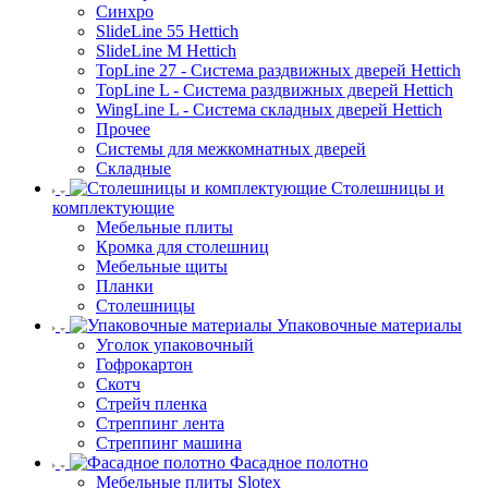
Синхро
SlideLine 55 Hettich
SlideLine M Hettich
TopLine 27 - Система раздвижных дверей Hettich
TopLine L - Система раздвижных дверей Hettich
WingLine L - Система складных дверей Hettich
Прочее
Системы для межкомнатных дверей
Складные
Столешницы и
комплектующие
Мебельные плиты
Кромка для столешниц
Мебельные щиты
Планки
Столешницы
Упаковочные материалы
Уголок упаковочный
Гофрокартон
Скотч
Стрейч пленка
Стреппинг лента
Стреппинг машина
Фасадное полотно
Мебельные плиты Slotex