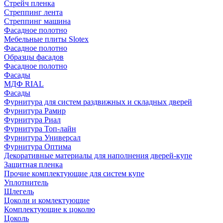
Стрейч пленка
Стреппинг лента
Стреппинг машина
Фасадное полотно
Мебельные плиты Slotex
Фасадное полотно
Образцы фасадов
Фасадное полотно
Фасады
МДФ RIAL
Фасады
Фурнитура для систем раздвижных и складных дверей
Фурнитура Рамир
Фурнитура Риал
Фурнитура Топ-лайн
Фурнитура Универсал
Фурнитура Оптима
Декоративные материалы для наполнения дверей-купе
Защитная пленка
Прочие комплектующие для систем купе
Уплотнитель
Шлегель
Цоколи и комлектующие
Комплектующие к цоколю
Цоколь