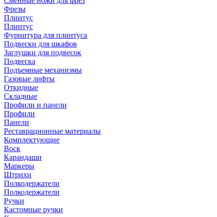
Сменные ножи для фрез
Фрезы
Плинтус
Плинтус
Фурнитура для плинтуса
Подвески для шкафов
Заглушки для подвесок
Подвеска
Подъемные механизмы
Газовые лифты
Откидные
Складные
Профили и панели
Профили
Панели
Реставрационные материалы
Комплектующие
Воск
Карандаши
Маркеры
Штрихи
Полкодержатели
Полкодержатели
Ручки
Кастомные ручки