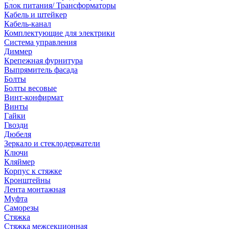
Блок питания/ Трансформаторы
Кабель и штейкер
Кабель-канал
Комплектующие для электрики
Система управления
Диммер
Крепежная фурнитура
Выпрямитель фасада
Болты
Болты весовые
Винт-конфирмат
Винты
Гайки
Гвозди
Дюбеля
Зеркало и стеклодержатели
Ключи
Кляймер
Корпус к стяжке
Кронштейны
Лента монтажная
Муфта
Саморезы
Стяжка
Стяжка межсекционная