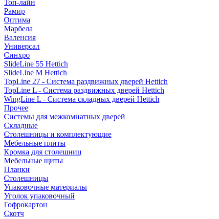
Топ-лайн
Рамир
Оптима
Марбела
Валенсия
Универсал
Синхро
SlideLine 55 Hettich
SlideLine M Hettich
TopLine 27 - Система раздвижных дверей Hettich
TopLine L - Система раздвижных дверей Hettich
WingLine L - Система складных дверей Hettich
Прочее
Системы для межкомнатных дверей
Складные
Столешницы и комплектующие
Мебельные плиты
Кромка для столешниц
Мебельные щиты
Планки
Столешницы
Упаковочные материалы
Уголок упаковочный
Гофрокартон
Скотч