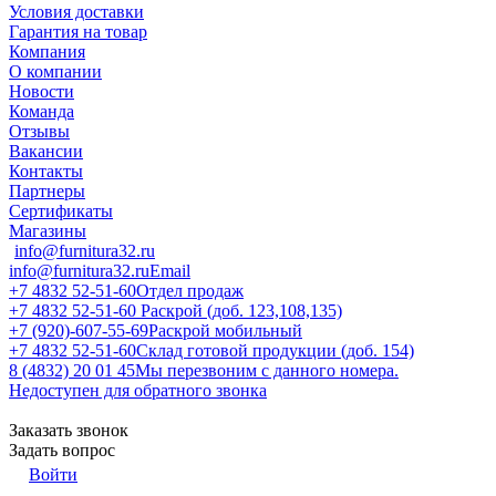
Условия доставки
Гарантия на товар
Компания
О компании
Новости
Команда
Отзывы
Вакансии
Контакты
Партнеры
Сертификаты
Магазины
info@furnitura32.ru
info@furnitura32.ru
Email
+7 4832 52-51-60
Отдел продаж
+7 4832 52-51-60
Раскрой (доб. 123,108,135)
+7 (920)-607-55-69
Раскрой мобильный
+7 4832 52-51-60
Склад готовой продукции (доб. 154)
8 (4832) 20 01 45
Мы перезвоним с данного номера.
Недоступен для обратного звонка
Заказать звонок
Задать вопрос
Войти