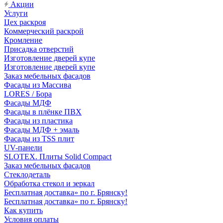
Акции
Услуги
Цех раскроя
Коммерческий раскрой
Кромление
Присадка отверстий
Изготовление дверей купе
Изготовление дверей купе
Заказ мебельных фасадов
Фасады из Массива
LORES / Бора
Фасады МДФ
Фасады в плёнке ПВХ
Фасады из пластика
Фасады МДФ + эмаль
Фасады из TSS плит
UV-панели
SLOTEX. Плиты Solid Compact
Заказ мебельных фасадов
Стеклодеталь
Обработка стекол и зеркал
Бесплатная доставка» по г. Брянску!
Бесплатная доставка» по г. Брянску!
Как купить
Условия оплаты