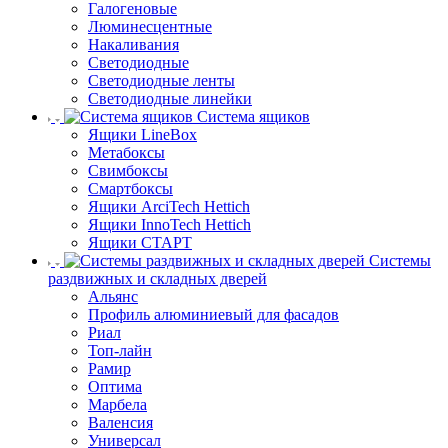
Галогеновые
Люминесцентные
Накаливания
Светодиодные
Светодиодные ленты
Светодиодные линейки
Система ящиков
Ящики LineBox
Метабоксы
Свимбоксы
Смартбоксы
Ящики ArciTech Hettich
Ящики InnoTech Hettich
Ящики СТАРТ
Системы
раздвижных и складных дверей
Альянс
Профиль алюминиевый для фасадов
Риал
Топ-лайн
Рамир
Оптима
Марбела
Валенсия
Универсал