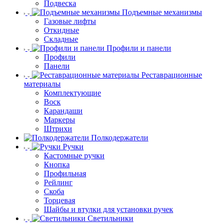
Подвеска
Подъемные механизмы
Газовые лифты
Откидные
Складные
Профили и панели
Профили
Панели
Реставрационные
материалы
Комплектующие
Воск
Карандаши
Маркеры
Штрихи
Полкодержатели
Ручки
Кастомные ручки
Кнопка
Профильная
Рейлинг
Скоба
Торцевая
Шайбы и втулки для установки ручек
Светильники