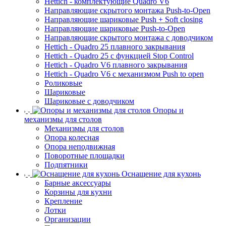
Hettich - комплектующие Quadro V6
Направляющие скрытого монтажа Push-to-Open
Направляющие шариковые Push + Soft closing
Направляющие шариковые Push-to-Open
Направляющие скрытого монтажа с доводчиком
Hettich - Quadro 25 плавного закрывания
Hettich - Quadro 25 с функцией Stop Control
Hettich - Quadro V6 плавного закрывания
Hettich - Quadro V6 с механизмом Push to open
Роликовые
Шариковые
Шариковые с доводчиком
Опоры и
механизмы для столов
Механизмы для столов
Опора колесная
Опора неподвижная
Поворотные площадки
Подпятники
Оснащение для кухонь
Барные аксессуары
Корзины для кухни
Крепление
Лотки
Организации