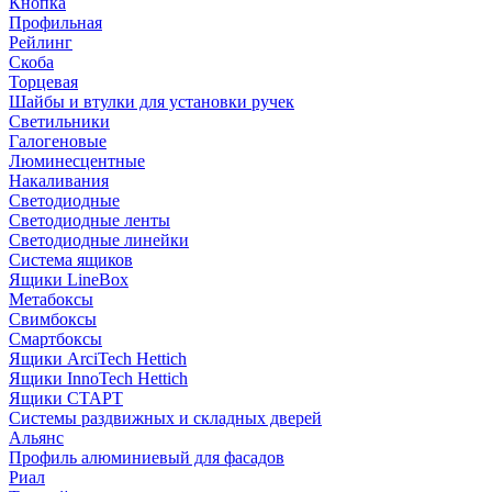
Кнопка
Профильная
Рейлинг
Скоба
Торцевая
Шайбы и втулки для установки ручек
Светильники
Галогеновые
Люминесцентные
Накаливания
Светодиодные
Светодиодные ленты
Светодиодные линейки
Система ящиков
Ящики LineBox
Метабоксы
Свимбоксы
Смартбоксы
Ящики ArciTech Hettich
Ящики InnoTech Hettich
Ящики СТАРТ
Системы раздвижных и складных дверей
Альянс
Профиль алюминиевый для фасадов
Риал