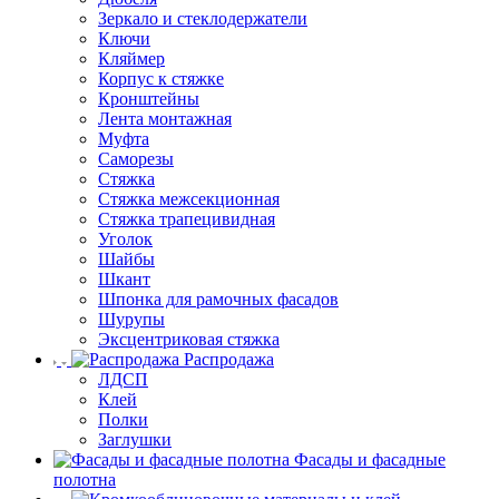
Зеркало и стеклодержатели
Ключи
Кляймер
Корпус к стяжке
Кронштейны
Лента монтажная
Муфта
Саморезы
Стяжка
Стяжка межсекционная
Стяжка трапецивидная
Уголок
Шайбы
Шкант
Шпонка для рамочных фасадов
Шурупы
Эксцентриковая стяжка
Распродажа
ЛДСП
Клей
Полки
Заглушки
Фасады и фасадные
полотна