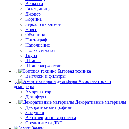
Вешалки
Галстучница
Джокер
Корзина
Зеркало выкатное
Навес
Обувница
Пантограф
Наполнение
Полка сетчатая
Труба
Штанга
Штангодержатели
Бытовая техника
Вытяжки и фильтры
Амортизаторы и
демпферы
Амортизаторы
Демпферы
Декоративные материалы
Декоративные профили
Заглушки
Вентиляционная решетка
Соединители ДВП
Замки