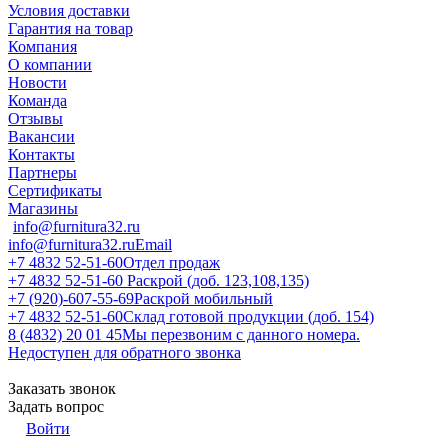
Условия доставки
Гарантия на товар
Компания
О компании
Новости
Команда
Отзывы
Вакансии
Контакты
Партнеры
Сертификаты
Магазины
info@furnitura32.ru
info@furnitura32.ru
Email
+7 4832 52-51-60
Отдел продаж
+7 4832 52-51-60
Раскрой (доб. 123,108,135)
+7 (920)-607-55-69
Раскрой мобильный
+7 4832 52-51-60
Склад готовой продукции (доб. 154)
8 (4832) 20 01 45
Мы перезвоним с данного номера.
Недоступен для обратного звонка
Заказать звонок
Задать вопрос
Войти