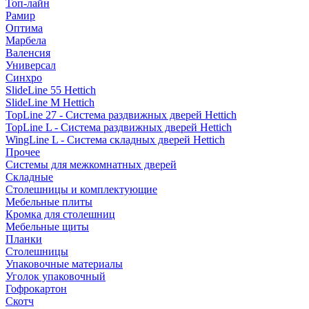
Топ-лайн
Рамир
Оптима
Марбела
Валенсия
Универсал
Синхро
SlideLine 55 Hettich
SlideLine M Hettich
TopLine 27 - Система раздвижных дверей Hettich
TopLine L - Система раздвижных дверей Hettich
WingLine L - Система складных дверей Hettich
Прочее
Системы для межкомнатных дверей
Складные
Столешницы и комплектующие
Мебельные плиты
Кромка для столешниц
Мебельные щиты
Планки
Столешницы
Упаковочные материалы
Уголок упаковочный
Гофрокартон
Скотч