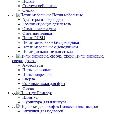
Полки
Система рейлингов
Сушки
Петли мебельные
Адаптеры и подкладки
Комплектующие для петель
Ограничители угла
Ответная планка
Петли PUSH
Петли мебельные без доводчика
Петли мебельные с доводчиком
Петли распашные для стекла
Пилы дисковые,
сверла, фрезы
Аксессуары
Пилы основные
Пилы подрезные
Сверла
Сменные ножи для фрез
Фрезы
Плинтус
Плинтус
Фурнитура для плинтуса
Подвески для шкафов
Заглушки для подвесок