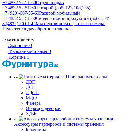
+7 4832 52-51-60
Отдел продаж
+7 4832 52-51-60
Раскрой (доб. 123,108,135)
+7 (920)-607-55-69
Раскрой мобильный
+7 4832 52-51-60
Склад готовой продукции (доб. 154)
8 (4832) 20 01 45
Мы перезвоним с данного номера.
Недоступен для обратного звонка
Заказать звонок
Сравнение
0
Избранные товары
0
Корзина
0
Плитные материалы
ДВП
ДСП
ЛДСП
МДФ
Фанера
Образцы декоров
ХДФ
Аксессуары гардеробов и системы хранения
Брючница