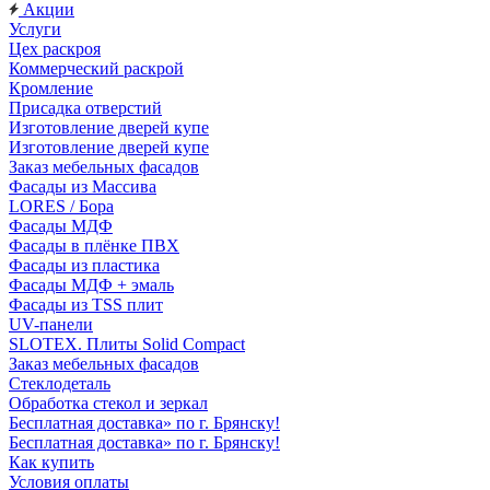
Акции
Услуги
Цех раскроя
Коммерческий раскрой
Кромление
Присадка отверстий
Изготовление дверей купе
Изготовление дверей купе
Заказ мебельных фасадов
Фасады из Массива
LORES / Бора
Фасады МДФ
Фасады в плёнке ПВХ
Фасады из пластика
Фасады МДФ + эмаль
Фасады из TSS плит
UV-панели
SLOTEX. Плиты Solid Compact
Заказ мебельных фасадов
Стеклодеталь
Обработка стекол и зеркал
Бесплатная доставка» по г. Брянску!
Бесплатная доставка» по г. Брянску!
Как купить
Условия оплаты