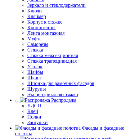
Зеркало и стеклодержатели
Ключи
Кляймер
Корпус к стяжке
Кронштейны
Лента монтажная
Муфта
Саморезы
Стяжка
Стяжка межсекционная
Стяжка трапецивидная
Уголок
Шайбы
Шкант
Шпонка для рамочных фасадов
Шурупы
Эксцентриковая стяжка
Распродажа
ЛДСП
Клей
Полки
Заглушки
Фасады и фасадные
полотна