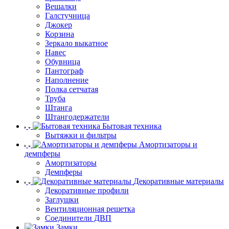
Вешалки
Галстучница
Джокер
Корзина
Зеркало выкатное
Навес
Обувница
Пантограф
Наполнение
Полка сетчатая
Труба
Штанга
Штангодержатели
Бытовая техника
Вытяжки и фильтры
Амортизаторы и
демпферы
Амортизаторы
Демпферы
Декоративные материалы
Декоративные профили
Заглушки
Вентиляционная решетка
Соединители ДВП
Замки