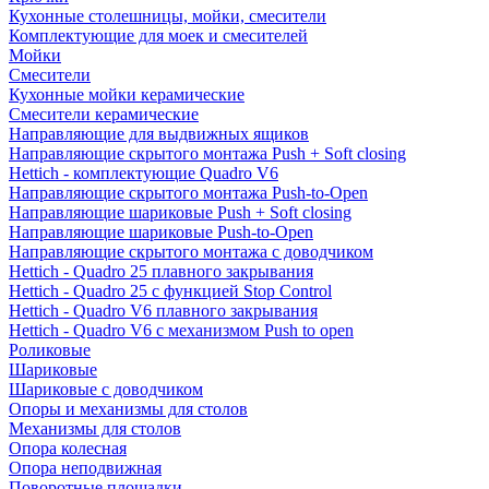
Кухонные столешницы, мойки, смесители
Комплектующие для моек и смесителей
Мойки
Смесители
Кухонные мойки керамические
Смесители керамические
Направляющие для выдвижных ящиков
Направляющие скрытого монтажа Push + Soft closing
Hettich - комплектующие Quadro V6
Направляющие скрытого монтажа Push-to-Open
Направляющие шариковые Push + Soft closing
Направляющие шариковые Push-to-Open
Направляющие скрытого монтажа с доводчиком
Hettich - Quadro 25 плавного закрывания
Hettich - Quadro 25 с функцией Stop Control
Hettich - Quadro V6 плавного закрывания
Hettich - Quadro V6 с механизмом Push to open
Роликовые
Шариковые
Шариковые с доводчиком
Опоры и механизмы для столов
Механизмы для столов
Опора колесная
Опора неподвижная
Поворотные площадки