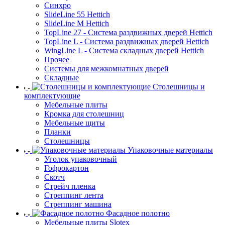
Синхро
SlideLine 55 Hettich
SlideLine M Hettich
TopLine 27 - Система раздвижных дверей Hettich
TopLine L - Система раздвижных дверей Hettich
WingLine L - Система складных дверей Hettich
Прочее
Системы для межкомнатных дверей
Складные
Столешницы и
комплектующие
Мебельные плиты
Кромка для столешниц
Мебельные щиты
Планки
Столешницы
Упаковочные материалы
Уголок упаковочный
Гофрокартон
Скотч
Стрейч пленка
Стреппинг лента
Стреппинг машина
Фасадное полотно
Мебельные плиты Slotex