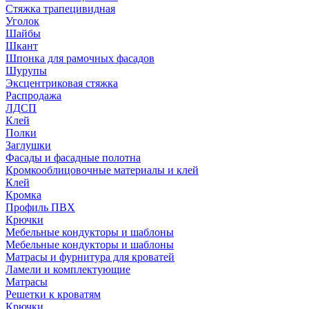
Стяжка трапецивидная
Уголок
Шайбы
Шкант
Шпонка для рамочных фасадов
Шурупы
Эксцентриковая стяжка
Распродажа
ЛДСП
Клей
Полки
Заглушки
Фасады и фасадные полотна
Кромкооблицовочные материалы и клей
Клей
Кромка
Профиль ПВХ
Крючки
Мебельные кондукторы и шаблоны
Мебельные кондукторы и шаблоны
Матрасы и фурнитура для кроватей
Ламели и комплектующие
Матрасы
Решетки к кроватям
Крючки