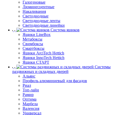
Галогеновые
Люминесцентные
Накаливания
Светодиодные
Светодиодные ленты
Светодиодные линейки
Система ящиков
Ящики LineBox
Метабоксы
Свимбоксы
Смартбоксы
Ящики ArciTech Hettich
Ящики InnoTech Hettich
Ящики СТАРТ
Системы
раздвижных и складных дверей
Альянс
Профиль алюминиевый для фасадов
Риал
Топ-лайн
Рамир
Оптима
Марбела
Валенсия
Универсал