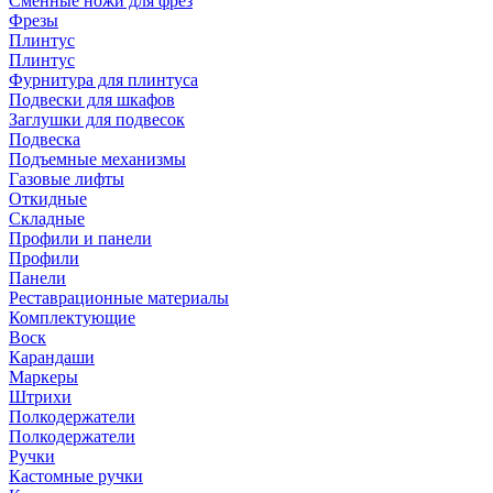
Сменные ножи для фрез
Фрезы
Плинтус
Плинтус
Фурнитура для плинтуса
Подвески для шкафов
Заглушки для подвесок
Подвеска
Подъемные механизмы
Газовые лифты
Откидные
Складные
Профили и панели
Профили
Панели
Реставрационные материалы
Комплектующие
Воск
Карандаши
Маркеры
Штрихи
Полкодержатели
Полкодержатели
Ручки
Кастомные ручки