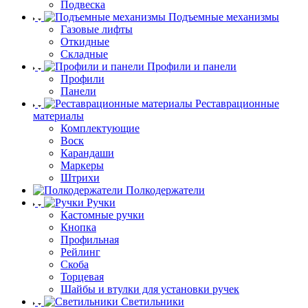
Подвеска
Подъемные механизмы
Газовые лифты
Откидные
Складные
Профили и панели
Профили
Панели
Реставрационные
материалы
Комплектующие
Воск
Карандаши
Маркеры
Штрихи
Полкодержатели
Ручки
Кастомные ручки
Кнопка
Профильная
Рейлинг
Скоба
Торцевая
Шайбы и втулки для установки ручек
Светильники