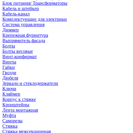
Блок питания/ Трансформаторы
Кабель и штейкер
Кабель-канал
Комплектующие для электрики
Система управления
Диммер
Крепежная фурнитура
Выпрямитель фасада
Болты
Болты весовые
Винт-конфирмат
Винты
Гайки
Гвозди
Дюбеля
Зеркало и стеклодержатели
Ключи
Кляймер
Корпус к стяжке
Кронштейны
Лента монтажная
Муфта
Саморезы
Стяжка
Стяжка межсекционная