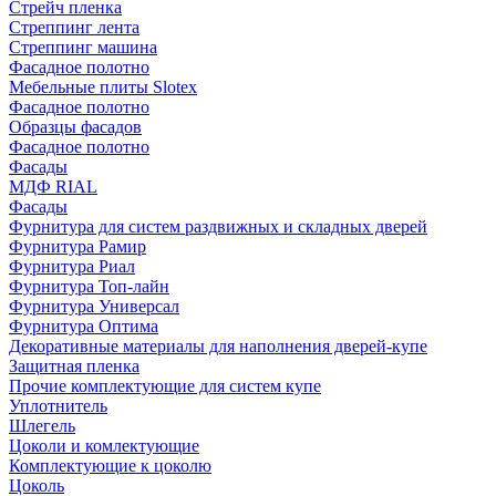
Стрейч пленка
Стреппинг лента
Стреппинг машина
Фасадное полотно
Мебельные плиты Slotex
Фасадное полотно
Образцы фасадов
Фасадное полотно
Фасады
МДФ RIAL
Фасады
Фурнитура для систем раздвижных и складных дверей
Фурнитура Рамир
Фурнитура Риал
Фурнитура Топ-лайн
Фурнитура Универсал
Фурнитура Оптима
Декоративные материалы для наполнения дверей-купе
Защитная пленка
Прочие комплектующие для систем купе
Уплотнитель
Шлегель
Цоколи и комлектующие
Комплектующие к цоколю
Цоколь