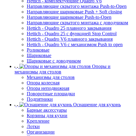
Hettich - комплектующие Quadro V6
Направляющие скрытого монтажа Push-to-Open
Направляющие шариковые Push + Soft closing
Направляющие шариковые Push-to-Open
Направляющие скрытого монтажа с доводчиком
Hettich - Quadro 25 плавного закрывания
Hettich - Quadro 25 с функцией Stop Control
Hettich - Quadro V6 плавного закрывания
Hettich - Quadro V6 с механизмом Push to open
Роликовые
Шариковые
Шариковые с доводчиком
Опоры и
механизмы для столов
Механизмы для столов
Опора колесная
Опора неподвижная
Поворотные площадки
Подпятники
Оснащение для кухонь
Барные аксессуары
Корзины для кухни
Крепление
Лотки
Организации