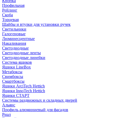
Кнопка
Профильная
Рейлинг
Скоба
Торцевая
Шайбы и втулки для установки ручек
Светильники
Галогеновые
Люминесцентные
Накаливания
Светодиодные
Светодиодные ленты
Светодиодные линейки
Система ящиков
Ящики LineBox
Метабоксы
Свимбоксы
Смартбоксы
Ящики ArciTech Hettich
Ящики InnoTech Hettich
Ящики СТАРТ
Системы раздвижных и складных дверей
Альянс
Профиль алюминиевый для фасадов
Риал