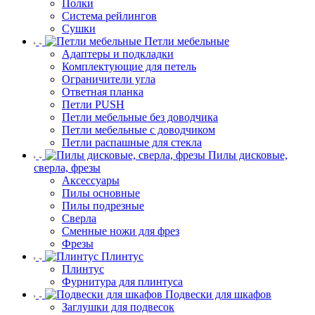
Полки
Система рейлингов
Сушки
Петли мебельные
Адаптеры и подкладки
Комплектующие для петель
Ограничители угла
Ответная планка
Петли PUSH
Петли мебельные без доводчика
Петли мебельные с доводчиком
Петли распашные для стекла
Пилы дисковые,
сверла, фрезы
Аксессуары
Пилы основные
Пилы подрезные
Сверла
Сменные ножи для фрез
Фрезы
Плинтус
Плинтус
Фурнитура для плинтуса
Подвески для шкафов
Заглушки для подвесок