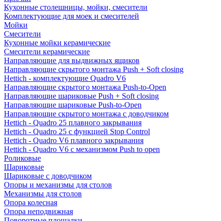
Кухонные столешницы, мойки, смесители
Комплектующие для моек и смесителей
Мойки
Смесители
Кухонные мойки керамические
Смесители керамические
Направляющие для выдвижных ящиков
Направляющие скрытого монтажа Push + Soft closing
Hettich - комплектующие Quadro V6
Направляющие скрытого монтажа Push-to-Open
Направляющие шариковые Push + Soft closing
Направляющие шариковые Push-to-Open
Направляющие скрытого монтажа с доводчиком
Hettich - Quadro 25 плавного закрывания
Hettich - Quadro 25 с функцией Stop Control
Hettich - Quadro V6 плавного закрывания
Hettich - Quadro V6 с механизмом Push to open
Роликовые
Шариковые
Шариковые с доводчиком
Опоры и механизмы для столов
Механизмы для столов
Опора колесная
Опора неподвижная
Поворотные площадки