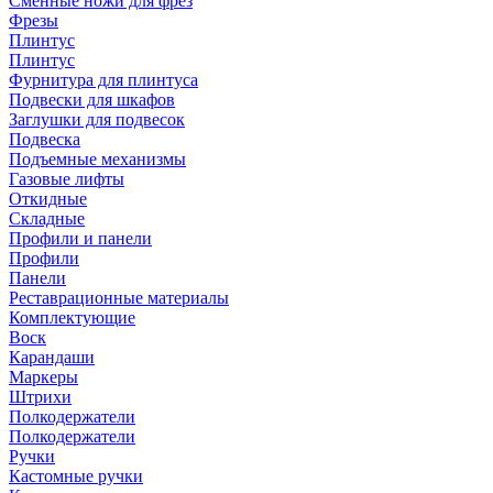
Сменные ножи для фрез
Фрезы
Плинтус
Плинтус
Фурнитура для плинтуса
Подвески для шкафов
Заглушки для подвесок
Подвеска
Подъемные механизмы
Газовые лифты
Откидные
Складные
Профили и панели
Профили
Панели
Реставрационные материалы
Комплектующие
Воск
Карандаши
Маркеры
Штрихи
Полкодержатели
Полкодержатели
Ручки
Кастомные ручки