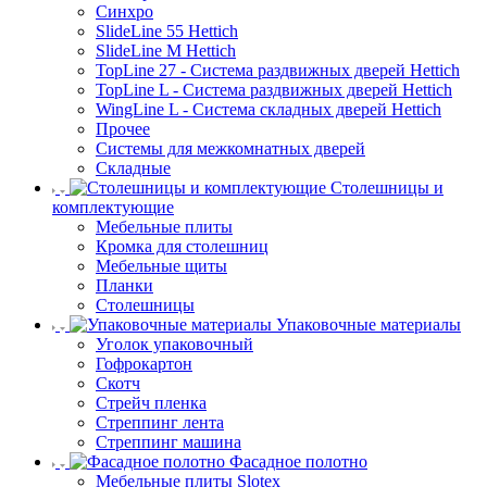
Синхро
SlideLine 55 Hettich
SlideLine M Hettich
TopLine 27 - Система раздвижных дверей Hettich
TopLine L - Система раздвижных дверей Hettich
WingLine L - Система складных дверей Hettich
Прочее
Системы для межкомнатных дверей
Складные
Столешницы и
комплектующие
Мебельные плиты
Кромка для столешниц
Мебельные щиты
Планки
Столешницы
Упаковочные материалы
Уголок упаковочный
Гофрокартон
Скотч
Стрейч пленка
Стреппинг лента
Стреппинг машина
Фасадное полотно
Мебельные плиты Slotex