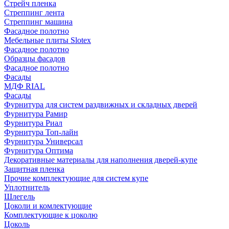
Стрейч пленка
Стреппинг лента
Стреппинг машина
Фасадное полотно
Мебельные плиты Slotex
Фасадное полотно
Образцы фасадов
Фасадное полотно
Фасады
МДФ RIAL
Фасады
Фурнитура для систем раздвижных и складных дверей
Фурнитура Рамир
Фурнитура Риал
Фурнитура Топ-лайн
Фурнитура Универсал
Фурнитура Оптима
Декоративные материалы для наполнения дверей-купе
Защитная пленка
Прочие комплектующие для систем купе
Уплотнитель
Шлегель
Цоколи и комлектующие
Комплектующие к цоколю
Цоколь