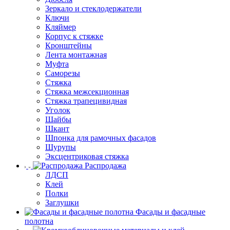
Зеркало и стеклодержатели
Ключи
Кляймер
Корпус к стяжке
Кронштейны
Лента монтажная
Муфта
Саморезы
Стяжка
Стяжка межсекционная
Стяжка трапецивидная
Уголок
Шайбы
Шкант
Шпонка для рамочных фасадов
Шурупы
Эксцентриковая стяжка
Распродажа
ЛДСП
Клей
Полки
Заглушки
Фасады и фасадные
полотна