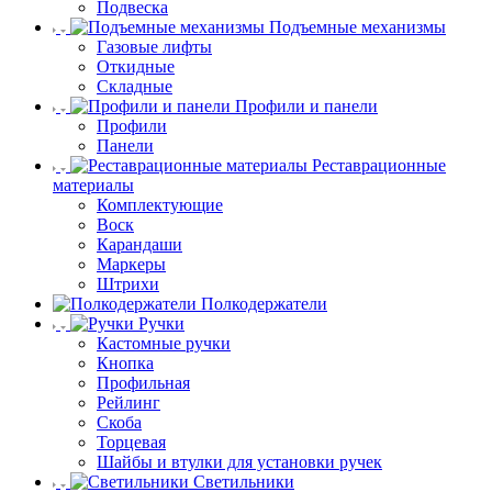
Подвеска
Подъемные механизмы
Газовые лифты
Откидные
Складные
Профили и панели
Профили
Панели
Реставрационные
материалы
Комплектующие
Воск
Карандаши
Маркеры
Штрихи
Полкодержатели
Ручки
Кастомные ручки
Кнопка
Профильная
Рейлинг
Скоба
Торцевая
Шайбы и втулки для установки ручек
Светильники