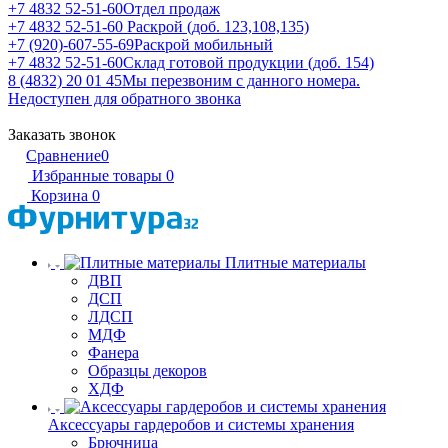
+7 4832 52-51-60
Отдел продаж
+7 4832 52-51-60
Раскрой (доб. 123,108,135)
+7 (920)-607-55-69
Раскрой мобильный
+7 4832 52-51-60
Склад готовой продукции (доб. 154)
8 (4832) 20 01 45
Мы перезвоним с данного номера.
Недоступен для обратного звонка
Заказать звонок
Сравнение
0
Избранные товары
0
Корзина
0
Плитные материалы
ДВП
ДСП
ЛДСП
МДФ
Фанера
Образцы декоров
ХДФ
Аксессуары гардеробов и системы хранения
Брючница