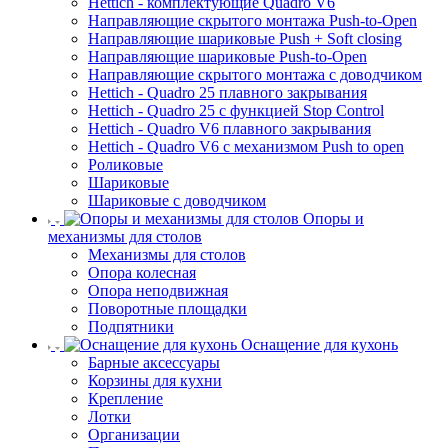
Hettich - комплектующие Quadro V6
Направляющие скрытого монтажа Push-to-Open
Направляющие шариковые Push + Soft closing
Направляющие шариковые Push-to-Open
Направляющие скрытого монтажа с доводчиком
Hettich - Quadro 25 плавного закрывания
Hettich - Quadro 25 с функцией Stop Control
Hettich - Quadro V6 плавного закрывания
Hettich - Quadro V6 с механизмом Push to open
Роликовые
Шариковые
Шариковые с доводчиком
Опоры и
механизмы для столов
Механизмы для столов
Опора колесная
Опора неподвижная
Поворотные площадки
Подпятники
Оснащение для кухонь
Барные аксессуары
Корзины для кухни
Крепление
Лотки
Организации