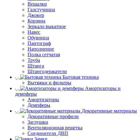
Вешалки
Галстучница
Джокер
Корзина
Зеркало выкатное
Навес
Обувница
Пантограф
Наполнение
Полка сетчатая
Труба
Штанга
Штангодержатели
Бытовая техника
Вытяжки и фильтры
Амортизаторы и
демпферы
Амортизаторы
Демпферы
Декоративные материалы
Декоративные профили
Заглушки
Вентиляционная решетка
Соединители ДВП
Замки