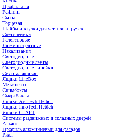
Кнопка
Профильная
Рейлинг
Скоба
Торцевая
Шайбы и втулки для установки ручек
Светильники
Галогеновые
Люминесцентные
Накаливания
Светодиодные
Светодиодные ленты
Светодиодные линейки
Система ящиков
Ящики LineBox
Метабоксы
Свимбоксы
Смартбоксы
Ящики ArciTech Hettich
Ящики InnoTech Hettich
Ящики СТАРТ
Системы раздвижных и складных дверей
Альянс
Профиль алюминиевый для фасадов
Риал