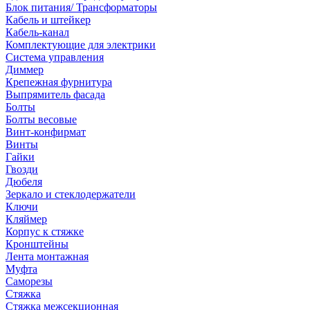
Блок питания/ Трансформаторы
Кабель и штейкер
Кабель-канал
Комплектующие для электрики
Система управления
Диммер
Крепежная фурнитура
Выпрямитель фасада
Болты
Болты весовые
Винт-конфирмат
Винты
Гайки
Гвозди
Дюбеля
Зеркало и стеклодержатели
Ключи
Кляймер
Корпус к стяжке
Кронштейны
Лента монтажная
Муфта
Саморезы
Стяжка
Стяжка межсекционная