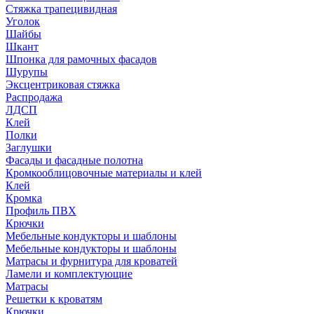
Стяжка трапецивидная
Уголок
Шайбы
Шкант
Шпонка для рамочных фасадов
Шурупы
Эксцентриковая стяжка
Распродажа
ЛДСП
Клей
Полки
Заглушки
Фасады и фасадные полотна
Кромкооблицовочные материалы и клей
Клей
Кромка
Профиль ПВХ
Крючки
Мебельные кондукторы и шаблоны
Мебельные кондукторы и шаблоны
Матрасы и фурнитура для кроватей
Ламели и комплектующие
Матрасы
Решетки к кроватям
Крючки