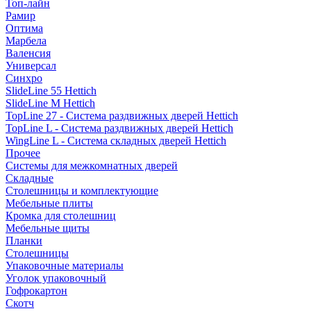
Топ-лайн
Рамир
Оптима
Марбела
Валенсия
Универсал
Синхро
SlideLine 55 Hettich
SlideLine M Hettich
TopLine 27 - Система раздвижных дверей Hettich
TopLine L - Система раздвижных дверей Hettich
WingLine L - Система складных дверей Hettich
Прочее
Системы для межкомнатных дверей
Складные
Столешницы и комплектующие
Мебельные плиты
Кромка для столешниц
Мебельные щиты
Планки
Столешницы
Упаковочные материалы
Уголок упаковочный
Гофрокартон
Скотч