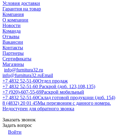
Условия доставки
Гарантия на товар
Компания
О компании
Новости
Команда
Отзывы
Вакансии
Контакты
Партнеры
Сертификаты
Магазины
info@furnitura32.ru
info@furnitura32.ru
Email
+7 4832 52-51-60
Отдел продаж
+7 4832 52-51-60
Раскрой (доб. 123,108,135)
+7 (920)-607-55-69
Раскрой мобильный
+7 4832 52-51-60
Склад готовой продукции (доб. 154)
8 (4832) 20 01 45
Мы перезвоним с данного номера.
Недоступен для обратного звонка
Заказать звонок
Задать вопрос
Войти