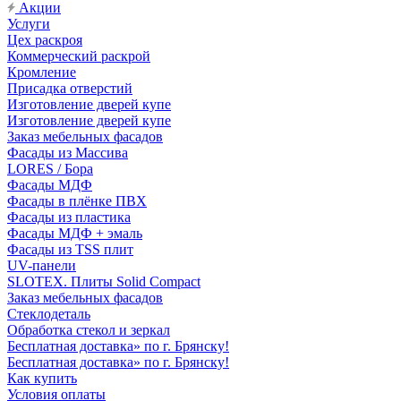
Акции
Услуги
Цех раскроя
Коммерческий раскрой
Кромление
Присадка отверстий
Изготовление дверей купе
Изготовление дверей купе
Заказ мебельных фасадов
Фасады из Массива
LORES / Бора
Фасады МДФ
Фасады в плёнке ПВХ
Фасады из пластика
Фасады МДФ + эмаль
Фасады из TSS плит
UV-панели
SLOTEX. Плиты Solid Compact
Заказ мебельных фасадов
Стеклодеталь
Обработка стекол и зеркал
Бесплатная доставка» по г. Брянску!
Бесплатная доставка» по г. Брянску!
Как купить
Условия оплаты