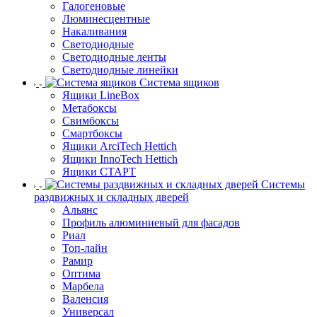
Галогеновые
Люминесцентные
Накаливания
Светодиодные
Светодиодные ленты
Светодиодные линейки
Система ящиков
Ящики LineBox
Метабоксы
Свимбоксы
Смартбоксы
Ящики ArciTech Hettich
Ящики InnoTech Hettich
Ящики СТАРТ
Системы
раздвижных и складных дверей
Альянс
Профиль алюминиевый для фасадов
Риал
Топ-лайн
Рамир
Оптима
Марбела
Валенсия
Универсал