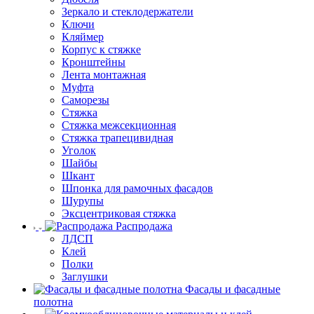
Зеркало и стеклодержатели
Ключи
Кляймер
Корпус к стяжке
Кронштейны
Лента монтажная
Муфта
Саморезы
Стяжка
Стяжка межсекционная
Стяжка трапецивидная
Уголок
Шайбы
Шкант
Шпонка для рамочных фасадов
Шурупы
Эксцентриковая стяжка
Распродажа
ЛДСП
Клей
Полки
Заглушки
Фасады и фасадные
полотна