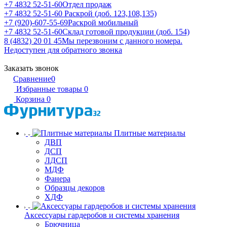
+7 4832 52-51-60
Отдел продаж
+7 4832 52-51-60
Раскрой (доб. 123,108,135)
+7 (920)-607-55-69
Раскрой мобильный
+7 4832 52-51-60
Склад готовой продукции (доб. 154)
8 (4832) 20 01 45
Мы перезвоним с данного номера.
Недоступен для обратного звонка
Заказать звонок
Сравнение
0
Избранные товары
0
Корзина
0
Плитные материалы
ДВП
ДСП
ЛДСП
МДФ
Фанера
Образцы декоров
ХДФ
Аксессуары гардеробов и системы хранения
Брючница