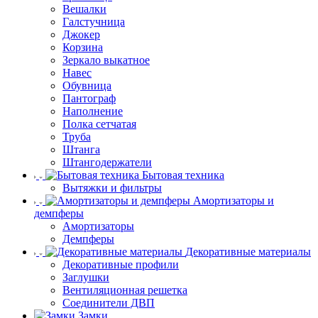
Вешалки
Галстучница
Джокер
Корзина
Зеркало выкатное
Навес
Обувница
Пантограф
Наполнение
Полка сетчатая
Труба
Штанга
Штангодержатели
Бытовая техника
Вытяжки и фильтры
Амортизаторы и
демпферы
Амортизаторы
Демпферы
Декоративные материалы
Декоративные профили
Заглушки
Вентиляционная решетка
Соединители ДВП
Замки