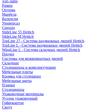
Топ-лайн
Рамир
Оптима
Марбела
Валенсия
Универсал
Синхро
SlideLine 55 Hettich
SlideLine M Hettich
TopLine 27 - Система раздвижных дверей Hettich
TopLine L - Система раздвижных дверей Hettich
WingLine L - Система складных дверей Hettich
Прочее
Системы для межкомнатных дверей
Складные
Столешницы и комплектующие
Мебельные плиты
Кромка для столешниц
Мебельные щиты
Планки
Столешницы
Упаковочные материалы
Уголок упаковочный
Гофрокартон
Скотч