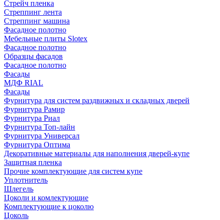
Стрейч пленка
Стреппинг лента
Стреппинг машина
Фасадное полотно
Мебельные плиты Slotex
Фасадное полотно
Образцы фасадов
Фасадное полотно
Фасады
МДФ RIAL
Фасады
Фурнитура для систем раздвижных и складных дверей
Фурнитура Рамир
Фурнитура Риал
Фурнитура Топ-лайн
Фурнитура Универсал
Фурнитура Оптима
Декоративные материалы для наполнения дверей-купе
Защитная пленка
Прочие комплектующие для систем купе
Уплотнитель
Шлегель
Цоколи и комлектующие
Комплектующие к цоколю
Цоколь