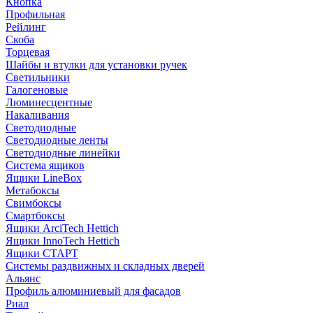
Кнопка
Профильная
Рейлинг
Скоба
Торцевая
Шайбы и втулки для установки ручек
Светильники
Галогеновые
Люминесцентные
Накаливания
Светодиодные
Светодиодные ленты
Светодиодные линейки
Система ящиков
Ящики LineBox
Метабоксы
Свимбоксы
Смартбоксы
Ящики ArciTech Hettich
Ящики InnoTech Hettich
Ящики СТАРТ
Системы раздвижных и складных дверей
Альянс
Профиль алюминиевый для фасадов
Риал