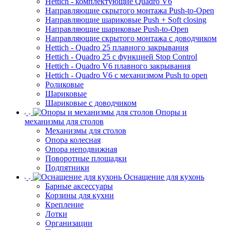
Hettich - комплектующие Quadro V6
Направляющие скрытого монтажа Push-to-Open
Направляющие шариковые Push + Soft closing
Направляющие шариковые Push-to-Open
Направляющие скрытого монтажа с доводчиком
Hettich - Quadro 25 плавного закрывания
Hettich - Quadro 25 с функцией Stop Control
Hettich - Quadro V6 плавного закрывания
Hettich - Quadro V6 с механизмом Push to open
Роликовые
Шариковые
Шариковые с доводчиком
Опоры и
механизмы для столов
Механизмы для столов
Опора колесная
Опора неподвижная
Поворотные площадки
Подпятники
Оснащение для кухонь
Барные аксессуары
Корзины для кухни
Крепление
Лотки
Организации