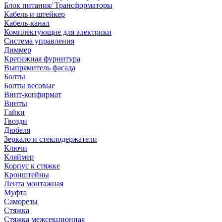
Блок питания/ Трансформаторы
Кабель и штейкер
Кабель-канал
Комплектующие для электрики
Система управления
Диммер
Крепежная фурнитура
Выпрямитель фасада
Болты
Болты весовые
Винт-конфирмат
Винты
Гайки
Гвозди
Дюбеля
Зеркало и стеклодержатели
Ключи
Кляймер
Корпус к стяжке
Кронштейны
Лента монтажная
Муфта
Саморезы
Стяжка
Стяжка межсекционная