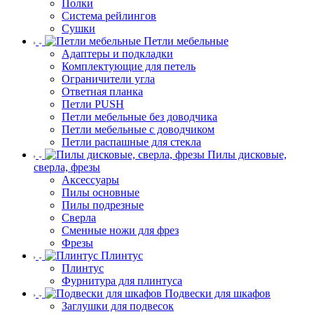
Полки
Система рейлингов
Сушки
Петли мебельные
Адаптеры и подкладки
Комплектующие для петель
Ограничители угла
Ответная планка
Петли PUSH
Петли мебельные без доводчика
Петли мебельные с доводчиком
Петли распашные для стекла
Пилы дисковые,
сверла, фрезы
Аксессуары
Пилы основные
Пилы подрезные
Сверла
Сменные ножи для фрез
Фрезы
Плинтус
Плинтус
Фурнитура для плинтуса
Подвески для шкафов
Заглушки для подвесок