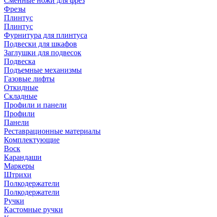
Сменные ножи для фрез
Фрезы
Плинтус
Плинтус
Фурнитура для плинтуса
Подвески для шкафов
Заглушки для подвесок
Подвеска
Подъемные механизмы
Газовые лифты
Откидные
Складные
Профили и панели
Профили
Панели
Реставрационные материалы
Комплектующие
Воск
Карандаши
Маркеры
Штрихи
Полкодержатели
Полкодержатели
Ручки
Кастомные ручки