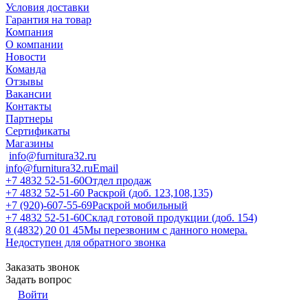
Условия доставки
Гарантия на товар
Компания
О компании
Новости
Команда
Отзывы
Вакансии
Контакты
Партнеры
Сертификаты
Магазины
info@furnitura32.ru
info@furnitura32.ru
Email
+7 4832 52-51-60
Отдел продаж
+7 4832 52-51-60
Раскрой (доб. 123,108,135)
+7 (920)-607-55-69
Раскрой мобильный
+7 4832 52-51-60
Склад готовой продукции (доб. 154)
8 (4832) 20 01 45
Мы перезвоним с данного номера.
Недоступен для обратного звонка
Заказать звонок
Задать вопрос
Войти