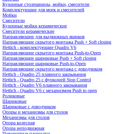
Кухонные столешницы, мойки, смесители
Комплектующие для моек и смесителей
Мойки
Смесители
Кухонные мойки керамические
Смесители керамические
Направляющие для выдвижных ящиков
Направляющие скрытого монтажа Push + Soft closing
Hettich - комплектующие Quadro V6
Направляющие скрытого монтажа Push-to-Open
Направляющие шариковые Push + Soft closing
Направляющие шариковые Push-to-Open
Направляющие скрытого монтажа с доводчиком
Hettich - Quadro 25 плавного закрывания
Hettich - Quadro 25 с функцией Stop Control
Hettich - Quadro V6 плавного закрывания
Hettich - Quadro V6 с механизмом Push to open
Роликовые
Шариковые
Шариковые с доводчиком
Опоры и механизмы для столов
Механизмы для столов
Опора колесная
Опора неподвижная
Поворотные площадки