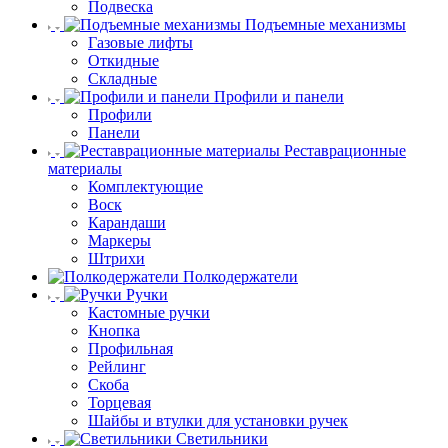
Подвеска
Подъемные механизмы
Газовые лифты
Откидные
Складные
Профили и панели
Профили
Панели
Реставрационные
материалы
Комплектующие
Воск
Карандаши
Маркеры
Штрихи
Полкодержатели
Ручки
Кастомные ручки
Кнопка
Профильная
Рейлинг
Скоба
Торцевая
Шайбы и втулки для установки ручек
Светильники