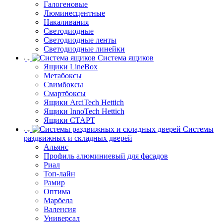
Галогеновые
Люминесцентные
Накаливания
Светодиодные
Светодиодные ленты
Светодиодные линейки
Система ящиков
Ящики LineBox
Метабоксы
Свимбоксы
Смартбоксы
Ящики ArciTech Hettich
Ящики InnoTech Hettich
Ящики СТАРТ
Системы
раздвижных и складных дверей
Альянс
Профиль алюминиевый для фасадов
Риал
Топ-лайн
Рамир
Оптима
Марбела
Валенсия
Универсал