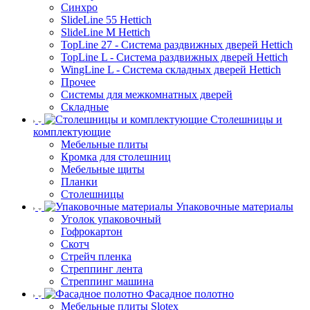
Синхро
SlideLine 55 Hettich
SlideLine M Hettich
TopLine 27 - Система раздвижных дверей Hettich
TopLine L - Система раздвижных дверей Hettich
WingLine L - Система складных дверей Hettich
Прочее
Системы для межкомнатных дверей
Складные
Столешницы и
комплектующие
Мебельные плиты
Кромка для столешниц
Мебельные щиты
Планки
Столешницы
Упаковочные материалы
Уголок упаковочный
Гофрокартон
Скотч
Стрейч пленка
Стреппинг лента
Стреппинг машина
Фасадное полотно
Мебельные плиты Slotex