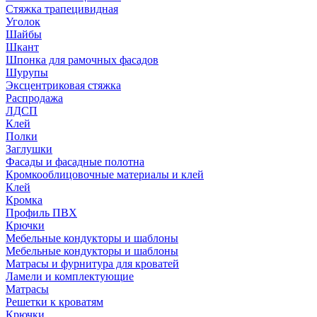
Стяжка трапецивидная
Уголок
Шайбы
Шкант
Шпонка для рамочных фасадов
Шурупы
Эксцентриковая стяжка
Распродажа
ЛДСП
Клей
Полки
Заглушки
Фасады и фасадные полотна
Кромкооблицовочные материалы и клей
Клей
Кромка
Профиль ПВХ
Крючки
Мебельные кондукторы и шаблоны
Мебельные кондукторы и шаблоны
Матрасы и фурнитура для кроватей
Ламели и комплектующие
Матрасы
Решетки к кроватям
Крючки