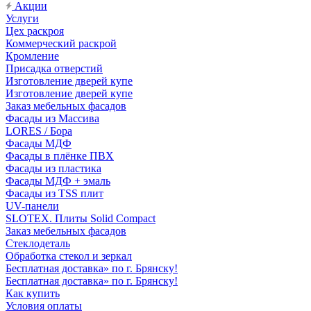
Акции
Услуги
Цех раскроя
Коммерческий раскрой
Кромление
Присадка отверстий
Изготовление дверей купе
Изготовление дверей купе
Заказ мебельных фасадов
Фасады из Массива
LORES / Бора
Фасады МДФ
Фасады в плёнке ПВХ
Фасады из пластика
Фасады МДФ + эмаль
Фасады из TSS плит
UV-панели
SLOTEX. Плиты Solid Compact
Заказ мебельных фасадов
Стеклодеталь
Обработка стекол и зеркал
Бесплатная доставка» по г. Брянску!
Бесплатная доставка» по г. Брянску!
Как купить
Условия оплаты