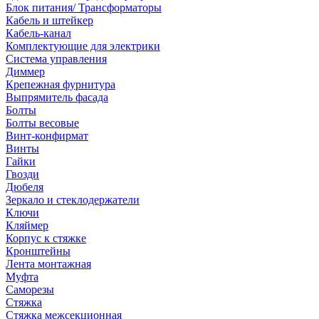
Блок питания/ Трансформаторы
Кабель и штейкер
Кабель-канал
Комплектующие для электрики
Система управления
Диммер
Крепежная фурнитура
Выпрямитель фасада
Болты
Болты весовые
Винт-конфирмат
Винты
Гайки
Гвозди
Дюбеля
Зеркало и стеклодержатели
Ключи
Кляймер
Корпус к стяжке
Кронштейны
Лента монтажная
Муфта
Саморезы
Стяжка
Стяжка межсекционная