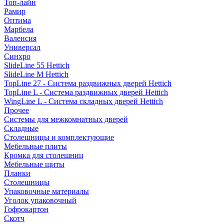
Топ-лайн
Рамир
Оптима
Марбела
Валенсия
Универсал
Синхро
SlideLine 55 Hettich
SlideLine M Hettich
TopLine 27 - Система раздвижных дверей Hettich
TopLine L - Система раздвижных дверей Hettich
WingLine L - Система складных дверей Hettich
Прочее
Системы для межкомнатных дверей
Складные
Столешницы и комплектующие
Мебельные плиты
Кромка для столешниц
Мебельные щиты
Планки
Столешницы
Упаковочные материалы
Уголок упаковочный
Гофрокартон
Скотч