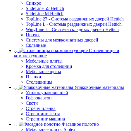
Синхро
SlideLine 55 Hettich
SlideLine M Hettich
TopLine 27 - Система раздвижных дверей Hettich
TopLine L - Система раздвижных дверей Hettich
WingLine L - Система складных дверей Hettich
Прочее
Системы для межкомнатных дверей
Складные
Столешницы и
комплектующие
Мебельные плиты
Кромка для столешниц
Мебельные щиты
Планки
Столешницы
Упаковочные материалы
Уголок упаковочный
Гофрокартон
Скотч
Стрейч пленка
Стреппинг лента
Стреппинг машина
Фасадное полотно
Мебельные плиты Slotex