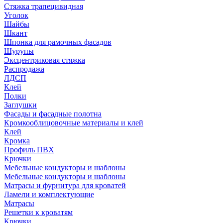
Стяжка трапецивидная
Уголок
Шайбы
Шкант
Шпонка для рамочных фасадов
Шурупы
Эксцентриковая стяжка
Распродажа
ЛДСП
Клей
Полки
Заглушки
Фасады и фасадные полотна
Кромкооблицовочные материалы и клей
Клей
Кромка
Профиль ПВХ
Крючки
Мебельные кондукторы и шаблоны
Мебельные кондукторы и шаблоны
Матрасы и фурнитура для кроватей
Ламели и комплектующие
Матрасы
Решетки к кроватям
Крючки