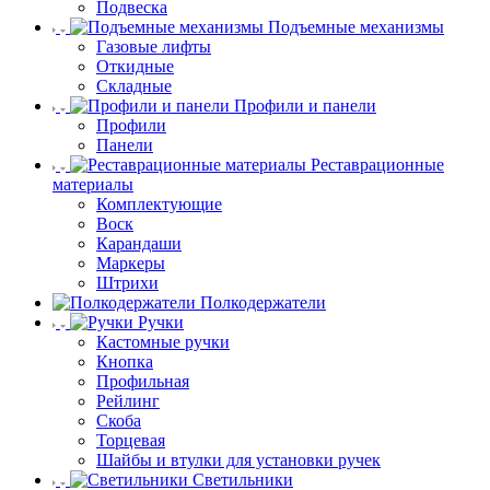
Подвеска
Подъемные механизмы
Газовые лифты
Откидные
Складные
Профили и панели
Профили
Панели
Реставрационные
материалы
Комплектующие
Воск
Карандаши
Маркеры
Штрихи
Полкодержатели
Ручки
Кастомные ручки
Кнопка
Профильная
Рейлинг
Скоба
Торцевая
Шайбы и втулки для установки ручек
Светильники