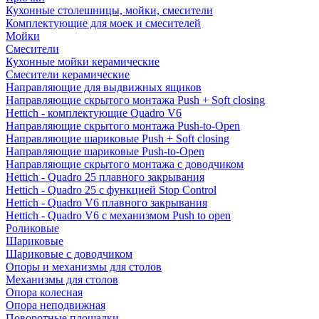
Кухонные столешницы, мойки, смесители
Комплектующие для моек и смесителей
Мойки
Смесители
Кухонные мойки керамические
Смесители керамические
Направляющие для выдвижных ящиков
Направляющие скрытого монтажа Push + Soft closing
Hettich - комплектующие Quadro V6
Направляющие скрытого монтажа Push-to-Open
Направляющие шариковые Push + Soft closing
Направляющие шариковые Push-to-Open
Направляющие скрытого монтажа с доводчиком
Hettich - Quadro 25 плавного закрывания
Hettich - Quadro 25 с функцией Stop Control
Hettich - Quadro V6 плавного закрывания
Hettich - Quadro V6 с механизмом Push to open
Роликовые
Шариковые
Шариковые с доводчиком
Опоры и механизмы для столов
Механизмы для столов
Опора колесная
Опора неподвижная
Поворотные площадки