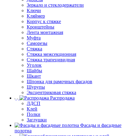
Зеркало и стеклодержатели
Ключи
Кляймер
Корпус к стяжке
Кронштейны
Лента монтажная
Муфта
Саморезы
Стяжка
Стяжка межсекционная
Стяжка трапецивидная
Уголок
Шайбы
Шкант
Шпонка для рамочных фасадов
Шурупы
Эксцентриковая стяжка
Распродажа
ЛДСП
Клей
Полки
Заглушки
Фасады и фасадные
полотна