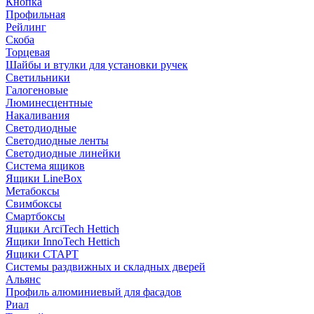
Кнопка
Профильная
Рейлинг
Скоба
Торцевая
Шайбы и втулки для установки ручек
Светильники
Галогеновые
Люминесцентные
Накаливания
Светодиодные
Светодиодные ленты
Светодиодные линейки
Система ящиков
Ящики LineBox
Метабоксы
Свимбоксы
Смартбоксы
Ящики ArciTech Hettich
Ящики InnoTech Hettich
Ящики СТАРТ
Системы раздвижных и складных дверей
Альянс
Профиль алюминиевый для фасадов
Риал