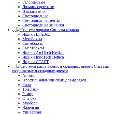
Галогеновые
Люминесцентные
Накаливания
Светодиодные
Светодиодные ленты
Светодиодные линейки
Система ящиков
Ящики LineBox
Метабоксы
Свимбоксы
Смартбоксы
Ящики ArciTech Hettich
Ящики InnoTech Hettich
Ящики СТАРТ
Системы
раздвижных и складных дверей
Альянс
Профиль алюминиевый для фасадов
Риал
Топ-лайн
Рамир
Оптима
Марбела
Валенсия
Универсал