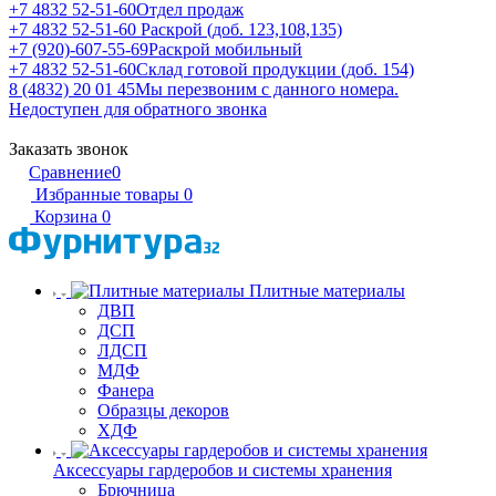
+7 4832 52-51-60
Отдел продаж
+7 4832 52-51-60
Раскрой (доб. 123,108,135)
+7 (920)-607-55-69
Раскрой мобильный
+7 4832 52-51-60
Склад готовой продукции (доб. 154)
8 (4832) 20 01 45
Мы перезвоним с данного номера.
Недоступен для обратного звонка
Заказать звонок
Сравнение
0
Избранные товары
0
Корзина
0
Плитные материалы
ДВП
ДСП
ЛДСП
МДФ
Фанера
Образцы декоров
ХДФ
Аксессуары гардеробов и системы хранения
Брючница