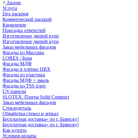
Акции
Услуги
Цех раскроя
Коммерческий раскрой
Кромление
Присадка отверстий
Изготовление дверей купе
Изготовление дверей купе
Заказ мебельных фасадов
Фасады из Массива
LORES / Бора
Фасады МДФ
Фасады в плёнке ПВХ
Фасады из пластика
Фасады МДФ + эмаль
Фасады из TSS плит
UV-панели
SLOTEX. Плиты Solid Compact
Заказ мебельных фасадов
Стеклодеталь
Обработка стекол и зеркал
Бесплатная доставка» по г. Брянску!
Бесплатная доставка» по г. Брянску!
Как купить
Условия оплаты