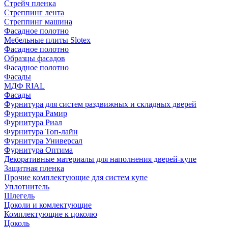
Стрейч пленка
Стреппинг лента
Стреппинг машина
Фасадное полотно
Мебельные плиты Slotex
Фасадное полотно
Образцы фасадов
Фасадное полотно
Фасады
МДФ RIAL
Фасады
Фурнитура для систем раздвижных и складных дверей
Фурнитура Рамир
Фурнитура Риал
Фурнитура Топ-лайн
Фурнитура Универсал
Фурнитура Оптима
Декоративные материалы для наполнения дверей-купе
Защитная пленка
Прочие комплектующие для систем купе
Уплотнитель
Шлегель
Цоколи и комлектующие
Комплектующие к цоколю
Цоколь