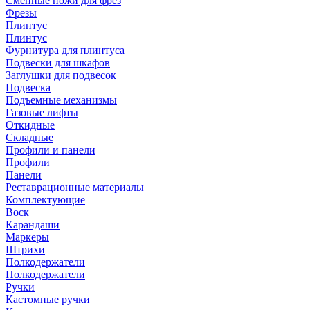
Сменные ножи для фрез
Фрезы
Плинтус
Плинтус
Фурнитура для плинтуса
Подвески для шкафов
Заглушки для подвесок
Подвеска
Подъемные механизмы
Газовые лифты
Откидные
Складные
Профили и панели
Профили
Панели
Реставрационные материалы
Комплектующие
Воск
Карандаши
Маркеры
Штрихи
Полкодержатели
Полкодержатели
Ручки
Кастомные ручки