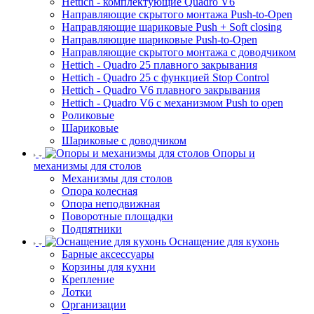
Hettich - комплектующие Quadro V6
Направляющие скрытого монтажа Push-to-Open
Направляющие шариковые Push + Soft closing
Направляющие шариковые Push-to-Open
Направляющие скрытого монтажа с доводчиком
Hettich - Quadro 25 плавного закрывания
Hettich - Quadro 25 с функцией Stop Control
Hettich - Quadro V6 плавного закрывания
Hettich - Quadro V6 с механизмом Push to open
Роликовые
Шариковые
Шариковые с доводчиком
Опоры и
механизмы для столов
Механизмы для столов
Опора колесная
Опора неподвижная
Поворотные площадки
Подпятники
Оснащение для кухонь
Барные аксессуары
Корзины для кухни
Крепление
Лотки
Организации