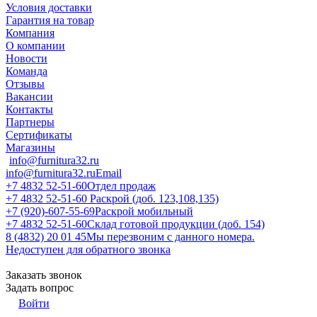
Условия доставки
Гарантия на товар
Компания
О компании
Новости
Команда
Отзывы
Вакансии
Контакты
Партнеры
Сертификаты
Магазины
info@furnitura32.ru
info@furnitura32.ru
Email
+7 4832 52-51-60
Отдел продаж
+7 4832 52-51-60
Раскрой (доб. 123,108,135)
+7 (920)-607-55-69
Раскрой мобильный
+7 4832 52-51-60
Склад готовой продукции (доб. 154)
8 (4832) 20 01 45
Мы перезвоним с данного номера.
Недоступен для обратного звонка
Заказать звонок
Задать вопрос
Войти