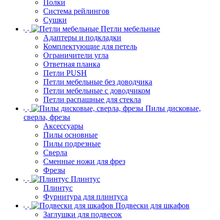
Полки
Система рейлингов
Сушки
Петли мебельные
Адаптеры и подкладки
Комплектующие для петель
Ограничители угла
Ответная планка
Петли PUSH
Петли мебельные без доводчика
Петли мебельные с доводчиком
Петли распашные для стекла
Пилы дисковые,
сверла, фрезы
Аксессуары
Пилы основные
Пилы подрезные
Сверла
Сменные ножи для фрез
Фрезы
Плинтус
Плинтус
Фурнитура для плинтуса
Подвески для шкафов
Заглушки для подвесок