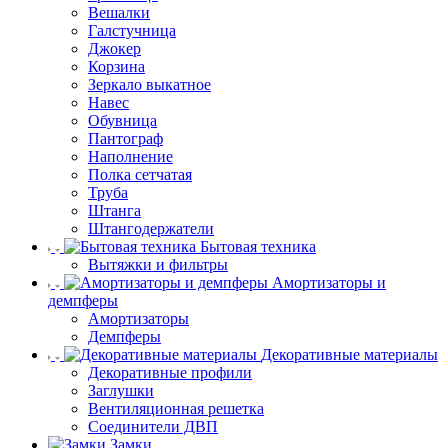
Вешалки
Галстучница
Джокер
Корзина
Зеркало выкатное
Навес
Обувница
Пантограф
Наполнение
Полка сетчатая
Труба
Штанга
Штангодержатели
Бытовая техника
Вытяжки и фильтры
Амортизаторы и
демпферы
Амортизаторы
Демпферы
Декоративные материалы
Декоративные профили
Заглушки
Вентиляционная решетка
Соединители ДВП
Замки