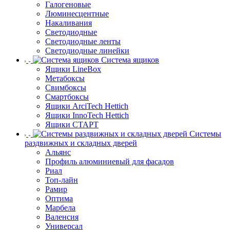
Галогеновые
Люминесцентные
Накаливания
Светодиодные
Светодиодные ленты
Светодиодные линейки
Система ящиков
Ящики LineBox
Метабоксы
Свимбоксы
Смартбоксы
Ящики ArciTech Hettich
Ящики InnoTech Hettich
Ящики СТАРТ
Системы
раздвижных и складных дверей
Альянс
Профиль алюминиевый для фасадов
Риал
Топ-лайн
Рамир
Оптима
Марбела
Валенсия
Универсал