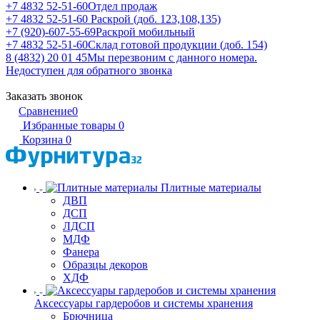
+7 4832 52-51-60
Отдел продаж
+7 4832 52-51-60
Раскрой (доб. 123,108,135)
+7 (920)-607-55-69
Раскрой мобильный
+7 4832 52-51-60
Склад готовой продукции (доб. 154)
8 (4832) 20 01 45
Мы перезвоним с данного номера.
Недоступен для обратного звонка
Заказать звонок
Сравнение
0
Избранные товары
0
Корзина
0
Плитные материалы
ДВП
ДСП
ЛДСП
МДФ
Фанера
Образцы декоров
ХДФ
Аксессуары гардеробов и системы хранения
Брючница