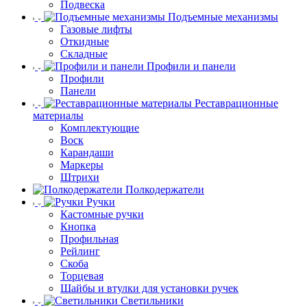
Подвеска
Подъемные механизмы
Газовые лифты
Откидные
Складные
Профили и панели
Профили
Панели
Реставрационные
материалы
Комплектующие
Воск
Карандаши
Маркеры
Штрихи
Полкодержатели
Ручки
Кастомные ручки
Кнопка
Профильная
Рейлинг
Скоба
Торцевая
Шайбы и втулки для установки ручек
Светильники