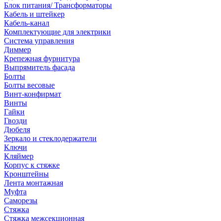
Блок питания/ Трансформаторы
Кабель и штейкер
Кабель-канал
Комплектующие для электрики
Система управления
Диммер
Крепежная фурнитура
Выпрямитель фасада
Болты
Болты весовые
Винт-конфирмат
Винты
Гайки
Гвозди
Дюбеля
Зеркало и стеклодержатели
Ключи
Кляймер
Корпус к стяжке
Кронштейны
Лента монтажная
Муфта
Саморезы
Стяжка
Стяжка межсекционная