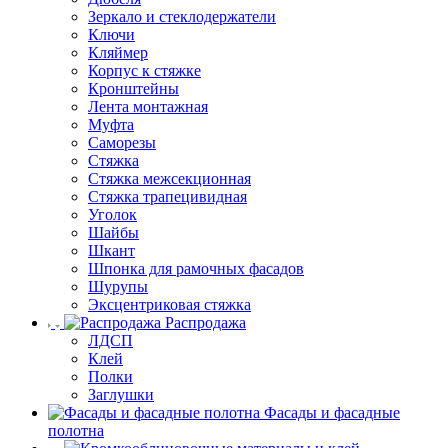
Зеркало и стеклодержатели
Ключи
Кляймер
Корпус к стяжке
Кронштейны
Лента монтажная
Муфта
Саморезы
Стяжка
Стяжка межсекционная
Стяжка трапецивидная
Уголок
Шайбы
Шкант
Шпонка для рамочных фасадов
Шурупы
Эксцентриковая стяжка
Распродажа
ЛДСП
Клей
Полки
Заглушки
Фасады и фасадные
полотна