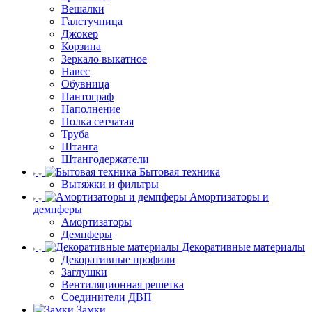
Вешалки
Галстучница
Джокер
Корзина
Зеркало выкатное
Навес
Обувница
Пантограф
Наполнение
Полка сетчатая
Труба
Штанга
Штангодержатели
Бытовая техника
Вытяжки и фильтры
Амортизаторы и
демпферы
Амортизаторы
Демпферы
Декоративные материалы
Декоративные профили
Заглушки
Вентиляционная решетка
Соединители ДВП
Замки