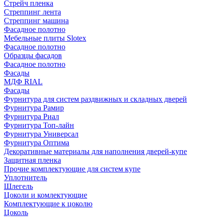
Стрейч пленка
Стреппинг лента
Стреппинг машина
Фасадное полотно
Мебельные плиты Slotex
Фасадное полотно
Образцы фасадов
Фасадное полотно
Фасады
МДФ RIAL
Фасады
Фурнитура для систем раздвижных и складных дверей
Фурнитура Рамир
Фурнитура Риал
Фурнитура Топ-лайн
Фурнитура Универсал
Фурнитура Оптима
Декоративные материалы для наполнения дверей-купе
Защитная пленка
Прочие комплектующие для систем купе
Уплотнитель
Шлегель
Цоколи и комлектующие
Комплектующие к цоколю
Цоколь