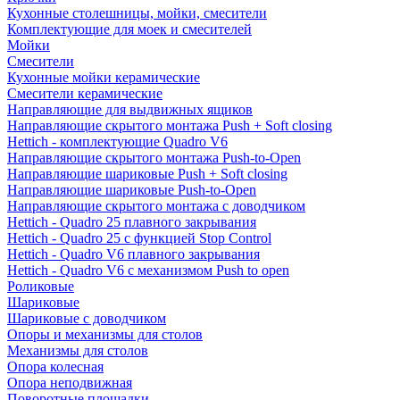
Кухонные столешницы, мойки, смесители
Комплектующие для моек и смесителей
Мойки
Смесители
Кухонные мойки керамические
Смесители керамические
Направляющие для выдвижных ящиков
Направляющие скрытого монтажа Push + Soft closing
Hettich - комплектующие Quadro V6
Направляющие скрытого монтажа Push-to-Open
Направляющие шариковые Push + Soft closing
Направляющие шариковые Push-to-Open
Направляющие скрытого монтажа с доводчиком
Hettich - Quadro 25 плавного закрывания
Hettich - Quadro 25 с функцией Stop Control
Hettich - Quadro V6 плавного закрывания
Hettich - Quadro V6 с механизмом Push to open
Роликовые
Шариковые
Шариковые с доводчиком
Опоры и механизмы для столов
Механизмы для столов
Опора колесная
Опора неподвижная
Поворотные площадки