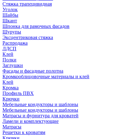
Стяжка трапецивидная
Уголок
Шайбы
Шкант
Шпонка для рамочных фасадов
Шурупы
Эксцентриковая стяжка
Распродажа
ЛДСП
Клей
Полки
Заглушки
Фасады и фасадные полотна
Кромкооблицовочные материалы и клей
Клей
Кромка
Профиль ПВХ
Крючки
Мебельные кондукторы и шаблоны
Мебельные кондукторы и шаблоны
Матрасы и фурнитура для кроватей
Ламели и комплектующие
Матрасы
Решетки к кроватям
Крючки