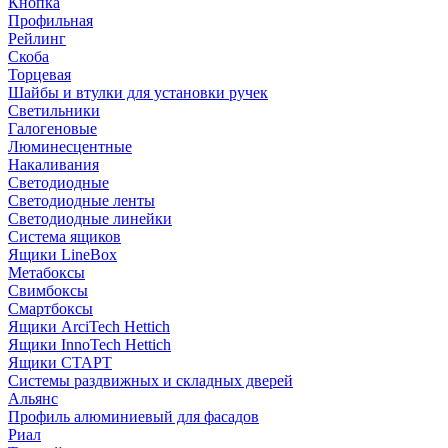
Кнопка
Профильная
Рейлинг
Скоба
Торцевая
Шайбы и втулки для установки ручек
Светильники
Галогеновые
Люминесцентные
Накаливания
Светодиодные
Светодиодные ленты
Светодиодные линейки
Система ящиков
Ящики LineBox
Метабоксы
Свимбоксы
Смартбоксы
Ящики ArciTech Hettich
Ящики InnoTech Hettich
Ящики СТАРТ
Системы раздвижных и складных дверей
Альянс
Профиль алюминиевый для фасадов
Риал