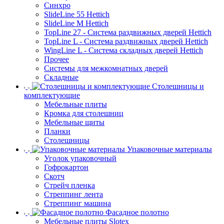
Синхро
SlideLine 55 Hettich
SlideLine M Hettich
TopLine 27 - Система раздвижных дверей Hettich
TopLine L - Система раздвижных дверей Hettich
WingLine L - Система складных дверей Hettich
Прочее
Системы для межкомнатных дверей
Складные
Столешницы и
комплектующие
Мебельные плиты
Кромка для столешниц
Мебельные щиты
Планки
Столешницы
Упаковочные материалы
Уголок упаковочный
Гофрокартон
Скотч
Стрейч пленка
Стреппинг лента
Стреппинг машина
Фасадное полотно
Мебельные плиты Slotex