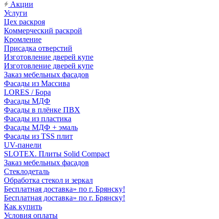
Акции
Услуги
Цех раскроя
Коммерческий раскрой
Кромление
Присадка отверстий
Изготовление дверей купе
Изготовление дверей купе
Заказ мебельных фасадов
Фасады из Массива
LORES / Бора
Фасады МДФ
Фасады в плёнке ПВХ
Фасады из пластика
Фасады МДФ + эмаль
Фасады из TSS плит
UV-панели
SLOTEX. Плиты Solid Compact
Заказ мебельных фасадов
Стеклодеталь
Обработка стекол и зеркал
Бесплатная доставка» по г. Брянску!
Бесплатная доставка» по г. Брянску!
Как купить
Условия оплаты