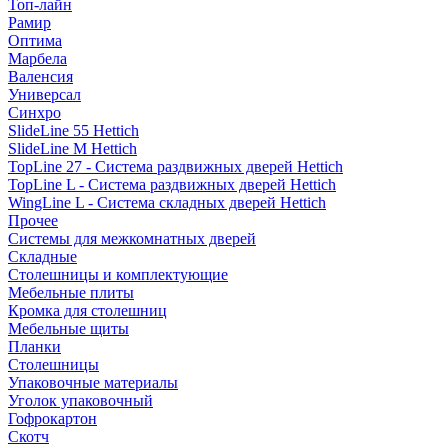
Топ-лайн
Рамир
Оптима
Марбела
Валенсия
Универсал
Синхро
SlideLine 55 Hettich
SlideLine M Hettich
TopLine 27 - Система раздвижных дверей Hettich
TopLine L - Система раздвижных дверей Hettich
WingLine L - Система складных дверей Hettich
Прочее
Системы для межкомнатных дверей
Складные
Столешницы и комплектующие
Мебельные плиты
Кромка для столешниц
Мебельные щиты
Планки
Столешницы
Упаковочные материалы
Уголок упаковочный
Гофрокартон
Скотч