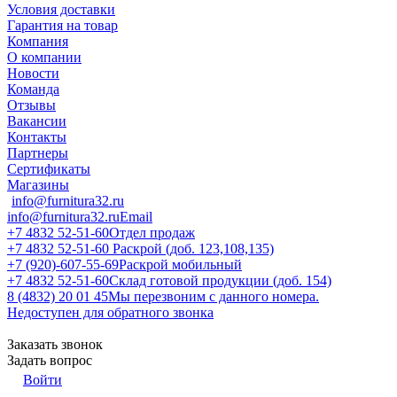
Условия доставки
Гарантия на товар
Компания
О компании
Новости
Команда
Отзывы
Вакансии
Контакты
Партнеры
Сертификаты
Магазины
info@furnitura32.ru
info@furnitura32.ru
Email
+7 4832 52-51-60
Отдел продаж
+7 4832 52-51-60
Раскрой (доб. 123,108,135)
+7 (920)-607-55-69
Раскрой мобильный
+7 4832 52-51-60
Склад готовой продукции (доб. 154)
8 (4832) 20 01 45
Мы перезвоним с данного номера.
Недоступен для обратного звонка
Заказать звонок
Задать вопрос
Войти