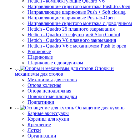
Hettich - комплектующие Quadro V6
Направляющие скрытого монтажа Push-to-Open
Направляющие шариковые Push + Soft closing
Направляющие шариковые Push-to-Open
Направляющие скрытого монтажа с доводчиком
Hettich - Quadro 25 плавного закрывания
Hettich - Quadro 25 с функцией Stop Control
Hettich - Quadro V6 плавного закрывания
Hettich - Quadro V6 с механизмом Push to open
Роликовые
Шариковые
Шариковые с доводчиком
Опоры и
механизмы для столов
Механизмы для столов
Опора колесная
Опора неподвижная
Поворотные площадки
Подпятники
Оснащение для кухонь
Барные аксессуары
Корзины для кухни
Крепление
Лотки
Организации