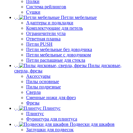
Полки
Система рейлингов
Сушки
Петли мебельные
Адаптеры и подкладки
Комплектующие для петель
Ограничители угла
Ответная планка
Петли PUSH
Петли мебельные без доводчика
Петли мебельные с доводчиком
Петли распашные для стекла
Пилы дисковые,
сверла, фрезы
Аксессуары
Пилы основные
Пилы подрезные
Сверла
Сменные ножи для фрез
Фрезы
Плинтус
Плинтус
Фурнитура для плинтуса
Подвески для шкафов
Заглушки для подвесок