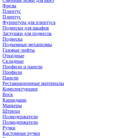
Сменные ножи для фрез
Фрезы
Плинтус
Плинтус
Фурнитура для плинтуса
Подвески для шкафов
Заглушки для подвесок
Подвеска
Подъемные механизмы
Газовые лифты
Откидные
Складные
Профили и панели
Профили
Панели
Реставрационные материалы
Комплектующие
Воск
Карандаши
Маркеры
Штрихи
Полкодержатели
Полкодержатели
Ручки
Кастомные ручки