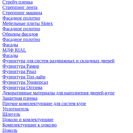
Стрейч пленка
Стреппинг лента
Стреппинг машина
Фасадное полотно
Мебельные плиты Slotex
Фасадное полотно
Образцы фасадов
Фасадное полотно
Фасады
МДФ RIAL
Фасады
Фурнитура для систем раздвижных и складных дверей
Фурнитура Рамир
Фурнитура Риал
Фурнитура Топ-лайн
Фурнитура Универсал
Фурнитура Оптима
Декоративные материалы для наполнения дверей-купе
Защитная пленка
Прочие комплектующие для систем купе
Уплотнитель
Шлегель
Цоколи и комлектующие
Комплектующие к цоколю
Цоколь