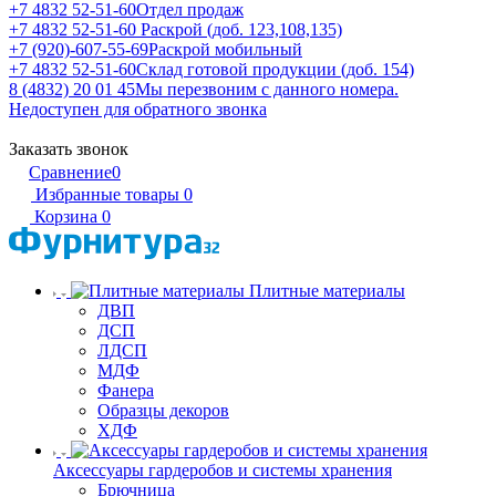
+7 4832 52-51-60
Отдел продаж
+7 4832 52-51-60
Раскрой (доб. 123,108,135)
+7 (920)-607-55-69
Раскрой мобильный
+7 4832 52-51-60
Склад готовой продукции (доб. 154)
8 (4832) 20 01 45
Мы перезвоним с данного номера.
Недоступен для обратного звонка
Заказать звонок
Сравнение
0
Избранные товары
0
Корзина
0
Плитные материалы
ДВП
ДСП
ЛДСП
МДФ
Фанера
Образцы декоров
ХДФ
Аксессуары гардеробов и системы хранения
Брючница