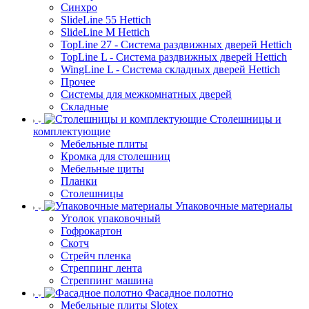
Синхро
SlideLine 55 Hettich
SlideLine M Hettich
TopLine 27 - Система раздвижных дверей Hettich
TopLine L - Система раздвижных дверей Hettich
WingLine L - Система складных дверей Hettich
Прочее
Системы для межкомнатных дверей
Складные
Столешницы и
комплектующие
Мебельные плиты
Кромка для столешниц
Мебельные щиты
Планки
Столешницы
Упаковочные материалы
Уголок упаковочный
Гофрокартон
Скотч
Стрейч пленка
Стреппинг лента
Стреппинг машина
Фасадное полотно
Мебельные плиты Slotex