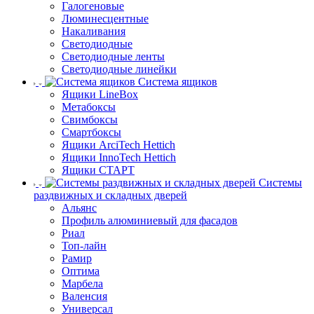
Галогеновые
Люминесцентные
Накаливания
Светодиодные
Светодиодные ленты
Светодиодные линейки
Система ящиков
Ящики LineBox
Метабоксы
Свимбоксы
Смартбоксы
Ящики ArciTech Hettich
Ящики InnoTech Hettich
Ящики СТАРТ
Системы
раздвижных и складных дверей
Альянс
Профиль алюминиевый для фасадов
Риал
Топ-лайн
Рамир
Оптима
Марбела
Валенсия
Универсал