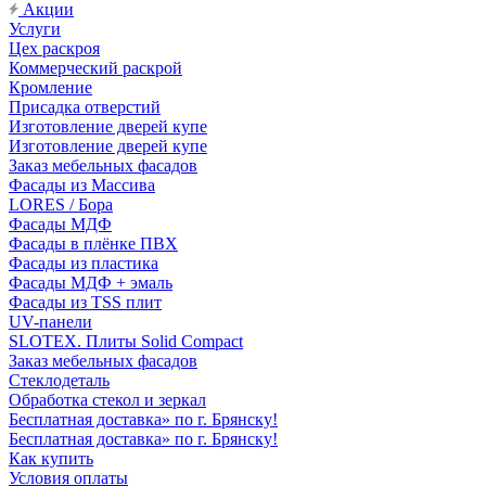
Акции
Услуги
Цех раскроя
Коммерческий раскрой
Кромление
Присадка отверстий
Изготовление дверей купе
Изготовление дверей купе
Заказ мебельных фасадов
Фасады из Массива
LORES / Бора
Фасады МДФ
Фасады в плёнке ПВХ
Фасады из пластика
Фасады МДФ + эмаль
Фасады из TSS плит
UV-панели
SLOTEX. Плиты Solid Compact
Заказ мебельных фасадов
Стеклодеталь
Обработка стекол и зеркал
Бесплатная доставка» по г. Брянску!
Бесплатная доставка» по г. Брянску!
Как купить
Условия оплаты