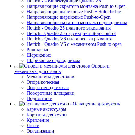
Hettich - комплектующие Quadro V6
Направляющие скрытого монтажа Push-to-Open
Направляющие шариковые Push + Soft closing
Направляющие шариковые Push-to-Open
Направляющие скрытого монтажа с доводчиком
Hettich - Quadro 25 плавного закрывания
Hettich - Quadro 25 с функцией Stop Control
Hettich - Quadro V6 плавного закрывания
Hettich - Quadro V6 с механизмом Push to open
Роликовые
Шариковые
Шариковые с доводчиком
Опоры и
механизмы для столов
Механизмы для столов
Опора колесная
Опора неподвижная
Поворотные площадки
Подпятники
Оснащение для кухонь
Барные аксессуары
Корзины для кухни
Крепление
Лотки
Организации