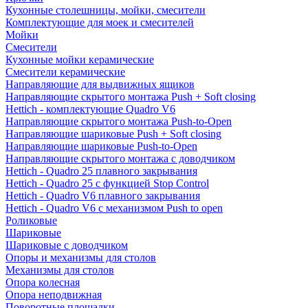
Кухонные столешницы, мойки, смесители
Комплектующие для моек и смесителей
Мойки
Смесители
Кухонные мойки керамические
Смесители керамические
Направляющие для выдвижных ящиков
Направляющие скрытого монтажа Push + Soft closing
Hettich - комплектующие Quadro V6
Направляющие скрытого монтажа Push-to-Open
Направляющие шариковые Push + Soft closing
Направляющие шариковые Push-to-Open
Направляющие скрытого монтажа с доводчиком
Hettich - Quadro 25 плавного закрывания
Hettich - Quadro 25 с функцией Stop Control
Hettich - Quadro V6 плавного закрывания
Hettich - Quadro V6 с механизмом Push to open
Роликовые
Шариковые
Шариковые с доводчиком
Опоры и механизмы для столов
Механизмы для столов
Опора колесная
Опора неподвижная
Поворотные площадки