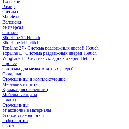
Топ-лайн
Рамир
Оптима
Марбела
Валенсия
Универсал
Синхро
SlideLine 55 Hettich
SlideLine M Hettich
TopLine 27 - Система раздвижных дверей Hettich
TopLine L - Система раздвижных дверей Hettich
WingLine L - Система складных дверей Hettich
Прочее
Системы для межкомнатных дверей
Складные
Столешницы и комплектующие
Мебельные плиты
Кромка для столешниц
Мебельные щиты
Планки
Столешницы
Упаковочные материалы
Уголок упаковочный
Гофрокартон
Скотч