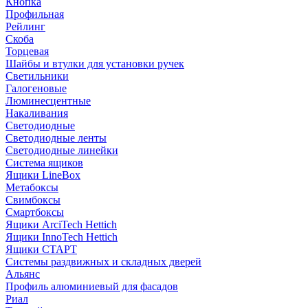
Кнопка
Профильная
Рейлинг
Скоба
Торцевая
Шайбы и втулки для установки ручек
Светильники
Галогеновые
Люминесцентные
Накаливания
Светодиодные
Светодиодные ленты
Светодиодные линейки
Система ящиков
Ящики LineBox
Метабоксы
Свимбоксы
Смартбоксы
Ящики ArciTech Hettich
Ящики InnoTech Hettich
Ящики СТАРТ
Системы раздвижных и складных дверей
Альянс
Профиль алюминиевый для фасадов
Риал