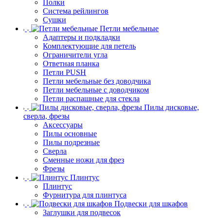
Полки
Система рейлингов
Сушки
Петли мебельные
Адаптеры и подкладки
Комплектующие для петель
Ограничители угла
Ответная планка
Петли PUSH
Петли мебельные без доводчика
Петли мебельные с доводчиком
Петли распашные для стекла
Пилы дисковые,
сверла, фрезы
Аксессуары
Пилы основные
Пилы подрезные
Сверла
Сменные ножи для фрез
Фрезы
Плинтус
Плинтус
Фурнитура для плинтуса
Подвески для шкафов
Заглушки для подвесок