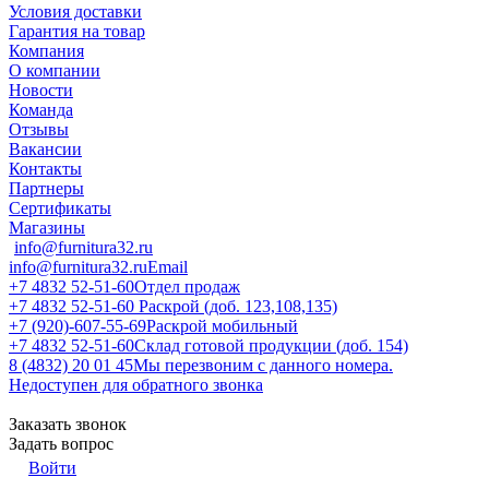
Условия доставки
Гарантия на товар
Компания
О компании
Новости
Команда
Отзывы
Вакансии
Контакты
Партнеры
Сертификаты
Магазины
info@furnitura32.ru
info@furnitura32.ru
Email
+7 4832 52-51-60
Отдел продаж
+7 4832 52-51-60
Раскрой (доб. 123,108,135)
+7 (920)-607-55-69
Раскрой мобильный
+7 4832 52-51-60
Склад готовой продукции (доб. 154)
8 (4832) 20 01 45
Мы перезвоним с данного номера.
Недоступен для обратного звонка
Заказать звонок
Задать вопрос
Войти