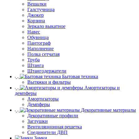
Вешалки
Галстучница
Джокер
Корзина
Зеркало выкатное
Навес
Обувница
Пантограф
Наполнение
Полка сетчатая
Труба
Штанга
Штангодержатели
Бытовая техника
Вытяжки и фильтры
Амортизаторы и
демпферы
Амортизаторы
Демпферы
Декоративные материалы
Декоративные профили
Заглушки
Вентиляционная решетка
Соединители ДВП
Замки