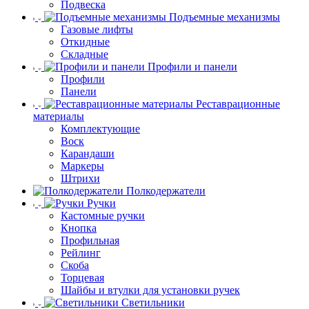
Подвеска
Подъемные механизмы
Газовые лифты
Откидные
Складные
Профили и панели
Профили
Панели
Реставрационные
материалы
Комплектующие
Воск
Карандаши
Маркеры
Штрихи
Полкодержатели
Ручки
Кастомные ручки
Кнопка
Профильная
Рейлинг
Скоба
Торцевая
Шайбы и втулки для установки ручек
Светильники