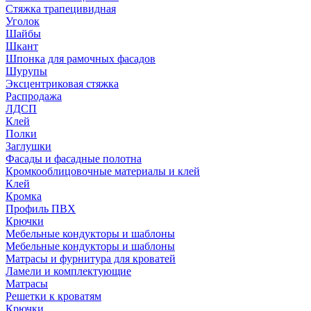
Стяжка трапецивидная
Уголок
Шайбы
Шкант
Шпонка для рамочных фасадов
Шурупы
Эксцентриковая стяжка
Распродажа
ЛДСП
Клей
Полки
Заглушки
Фасады и фасадные полотна
Кромкооблицовочные материалы и клей
Клей
Кромка
Профиль ПВХ
Крючки
Мебельные кондукторы и шаблоны
Мебельные кондукторы и шаблоны
Матрасы и фурнитура для кроватей
Ламели и комплектующие
Матрасы
Решетки к кроватям
Крючки