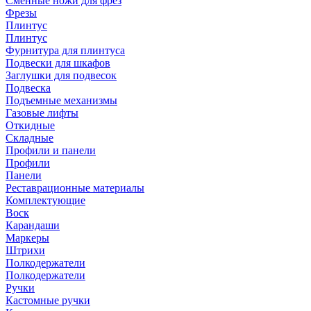
Сменные ножи для фрез
Фрезы
Плинтус
Плинтус
Фурнитура для плинтуса
Подвески для шкафов
Заглушки для подвесок
Подвеска
Подъемные механизмы
Газовые лифты
Откидные
Складные
Профили и панели
Профили
Панели
Реставрационные материалы
Комплектующие
Воск
Карандаши
Маркеры
Штрихи
Полкодержатели
Полкодержатели
Ручки
Кастомные ручки