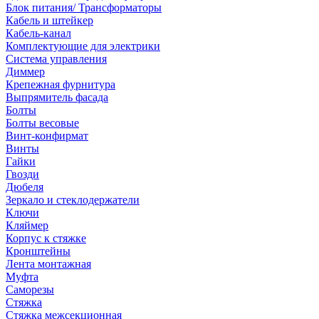
Блок питания/ Трансформаторы
Кабель и штейкер
Кабель-канал
Комплектующие для электрики
Система управления
Диммер
Крепежная фурнитура
Выпрямитель фасада
Болты
Болты весовые
Винт-конфирмат
Винты
Гайки
Гвозди
Дюбеля
Зеркало и стеклодержатели
Ключи
Кляймер
Корпус к стяжке
Кронштейны
Лента монтажная
Муфта
Саморезы
Стяжка
Стяжка межсекционная