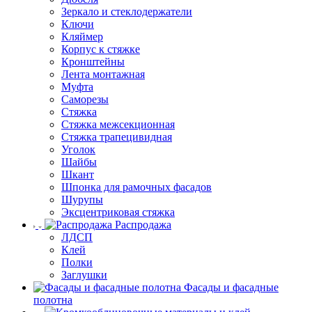
Зеркало и стеклодержатели
Ключи
Кляймер
Корпус к стяжке
Кронштейны
Лента монтажная
Муфта
Саморезы
Стяжка
Стяжка межсекционная
Стяжка трапецивидная
Уголок
Шайбы
Шкант
Шпонка для рамочных фасадов
Шурупы
Эксцентриковая стяжка
Распродажа
ЛДСП
Клей
Полки
Заглушки
Фасады и фасадные
полотна