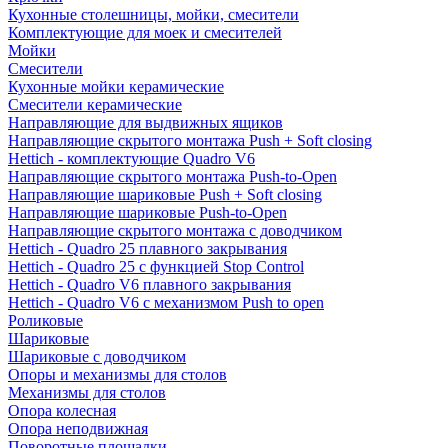
Кухонные столешницы, мойки, смесители
Комплектующие для моек и смесителей
Мойки
Смесители
Кухонные мойки керамические
Смесители керамические
Направляющие для выдвижных ящиков
Направляющие скрытого монтажа Push + Soft closing
Hettich - комплектующие Quadro V6
Направляющие скрытого монтажа Push-to-Open
Направляющие шариковые Push + Soft closing
Направляющие шариковые Push-to-Open
Направляющие скрытого монтажа с доводчиком
Hettich - Quadro 25 плавного закрывания
Hettich - Quadro 25 с функцией Stop Control
Hettich - Quadro V6 плавного закрывания
Hettich - Quadro V6 с механизмом Push to open
Роликовые
Шариковые
Шариковые с доводчиком
Опоры и механизмы для столов
Механизмы для столов
Опора колесная
Опора неподвижная
Поворотные площадки