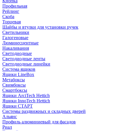
Кнопка
Профильная
Рейлинг
Скоба
Торцевая
Шайбы и втулки для установки ручек
Светильники
Галогеновые
Люминесцентные
Накаливания
Светодиодные
Светодиодные ленты
Светодиодные линейки
Система ящиков
Ящики LineBox
Метабоксы
Свимбоксы
Смартбоксы
Ящики ArciTech Hettich
Ящики InnoTech Hettich
Ящики СТАРТ
Системы раздвижных и складных дверей
Альянс
Профиль алюминиевый для фасадов
Риал