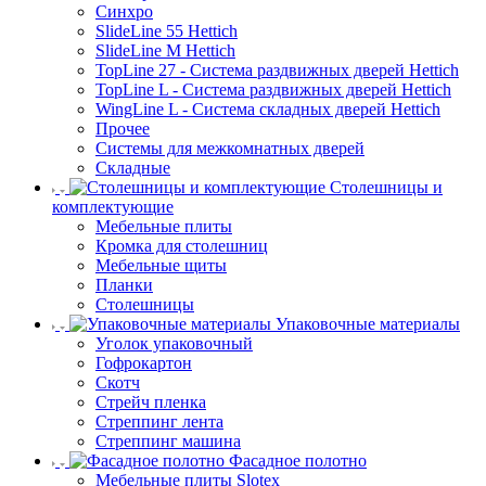
Синхро
SlideLine 55 Hettich
SlideLine M Hettich
TopLine 27 - Система раздвижных дверей Hettich
TopLine L - Система раздвижных дверей Hettich
WingLine L - Система складных дверей Hettich
Прочее
Системы для межкомнатных дверей
Складные
Столешницы и
комплектующие
Мебельные плиты
Кромка для столешниц
Мебельные щиты
Планки
Столешницы
Упаковочные материалы
Уголок упаковочный
Гофрокартон
Скотч
Стрейч пленка
Стреппинг лента
Стреппинг машина
Фасадное полотно
Мебельные плиты Slotex