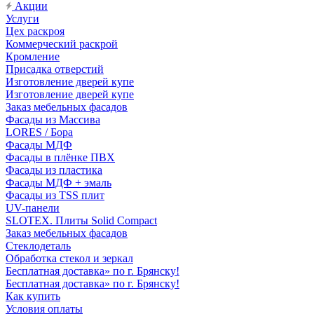
Акции
Услуги
Цех раскроя
Коммерческий раскрой
Кромление
Присадка отверстий
Изготовление дверей купе
Изготовление дверей купе
Заказ мебельных фасадов
Фасады из Массива
LORES / Бора
Фасады МДФ
Фасады в плёнке ПВХ
Фасады из пластика
Фасады МДФ + эмаль
Фасады из TSS плит
UV-панели
SLOTEX. Плиты Solid Compact
Заказ мебельных фасадов
Стеклодеталь
Обработка стекол и зеркал
Бесплатная доставка» по г. Брянску!
Бесплатная доставка» по г. Брянску!
Как купить
Условия оплаты