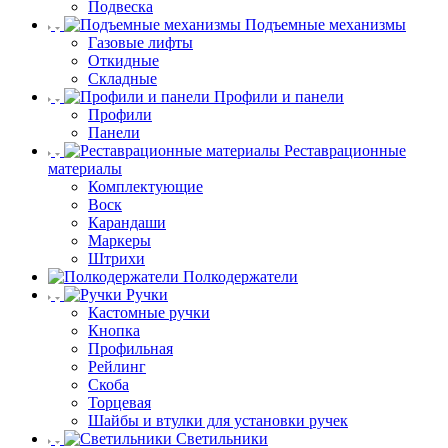
Подвеска
Подъемные механизмы
Газовые лифты
Откидные
Складные
Профили и панели
Профили
Панели
Реставрационные
материалы
Комплектующие
Воск
Карандаши
Маркеры
Штрихи
Полкодержатели
Ручки
Кастомные ручки
Кнопка
Профильная
Рейлинг
Скоба
Торцевая
Шайбы и втулки для установки ручек
Светильники