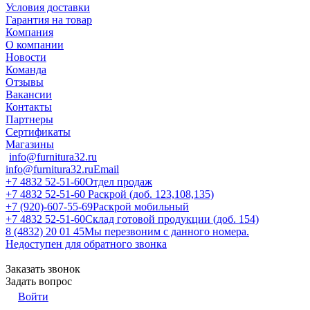
Условия доставки
Гарантия на товар
Компания
О компании
Новости
Команда
Отзывы
Вакансии
Контакты
Партнеры
Сертификаты
Магазины
info@furnitura32.ru
info@furnitura32.ru
Email
+7 4832 52-51-60
Отдел продаж
+7 4832 52-51-60
Раскрой (доб. 123,108,135)
+7 (920)-607-55-69
Раскрой мобильный
+7 4832 52-51-60
Склад готовой продукции (доб. 154)
8 (4832) 20 01 45
Мы перезвоним с данного номера.
Недоступен для обратного звонка
Заказать звонок
Задать вопрос
Войти