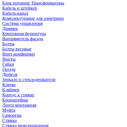
Блок питания/ Трансформаторы
Кабель и штейкер
Кабель-канал
Комплектующие для электрики
Система управления
Диммер
Крепежная фурнитура
Выпрямитель фасада
Болты
Болты весовые
Винт-конфирмат
Винты
Гайки
Гвозди
Дюбеля
Зеркало и стеклодержатели
Ключи
Кляймер
Корпус к стяжке
Кронштейны
Лента монтажная
Муфта
Саморезы
Стяжка
Стяжка межсекционная