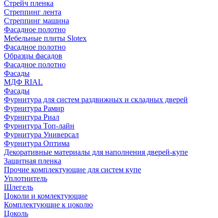
Стрейч пленка
Стреппинг лента
Стреппинг машина
Фасадное полотно
Мебельные плиты Slotex
Фасадное полотно
Образцы фасадов
Фасадное полотно
Фасады
МДФ RIAL
Фасады
Фурнитура для систем раздвижных и складных дверей
Фурнитура Рамир
Фурнитура Риал
Фурнитура Топ-лайн
Фурнитура Универсал
Фурнитура Оптима
Декоративные материалы для наполнения дверей-купе
Защитная пленка
Прочие комплектующие для систем купе
Уплотнитель
Шлегель
Цоколи и комлектующие
Комплектующие к цоколю
Цоколь