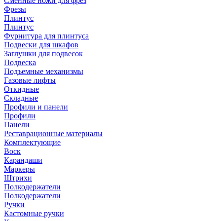
Сменные ножи для фрез
Фрезы
Плинтус
Плинтус
Фурнитура для плинтуса
Подвески для шкафов
Заглушки для подвесок
Подвеска
Подъемные механизмы
Газовые лифты
Откидные
Складные
Профили и панели
Профили
Панели
Реставрационные материалы
Комплектующие
Воск
Карандаши
Маркеры
Штрихи
Полкодержатели
Полкодержатели
Ручки
Кастомные ручки