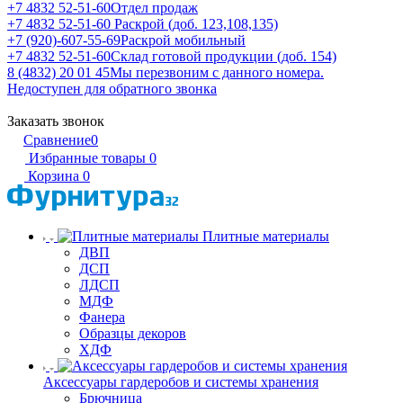
+7 4832 52-51-60
Отдел продаж
+7 4832 52-51-60
Раскрой (доб. 123,108,135)
+7 (920)-607-55-69
Раскрой мобильный
+7 4832 52-51-60
Склад готовой продукции (доб. 154)
8 (4832) 20 01 45
Мы перезвоним с данного номера.
Недоступен для обратного звонка
Заказать звонок
Сравнение
0
Избранные товары
0
Корзина
0
Плитные материалы
ДВП
ДСП
ЛДСП
МДФ
Фанера
Образцы декоров
ХДФ
Аксессуары гардеробов и системы хранения
Брючница