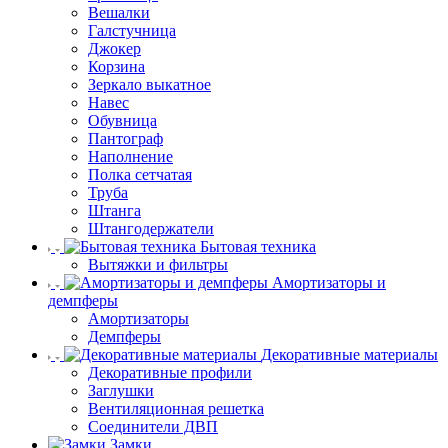
Вешалки
Галстучница
Джокер
Корзина
Зеркало выкатное
Навес
Обувница
Пантограф
Наполнение
Полка сетчатая
Труба
Штанга
Штангодержатели
Бытовая техника
Вытяжки и фильтры
Амортизаторы и
демпферы
Амортизаторы
Демпферы
Декоративные материалы
Декоративные профили
Заглушки
Вентиляционная решетка
Соединители ДВП
Замки