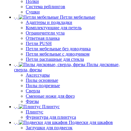
Полки
Система рейлингов
Сушки
Петли мебельные
Адаптеры и подкладки
Комплектующие для петель
Ограничители угла
Ответная планка
Петли PUSH
Петли мебельные без доводчика
Петли мебельные с доводчиком
Петли распашные для стекла
Пилы дисковые,
сверла, фрезы
Аксессуары
Пилы основные
Пилы подрезные
Сверла
Сменные ножи для фрез
Фрезы
Плинтус
Плинтус
Фурнитура для плинтуса
Подвески для шкафов
Заглушки для подвесок