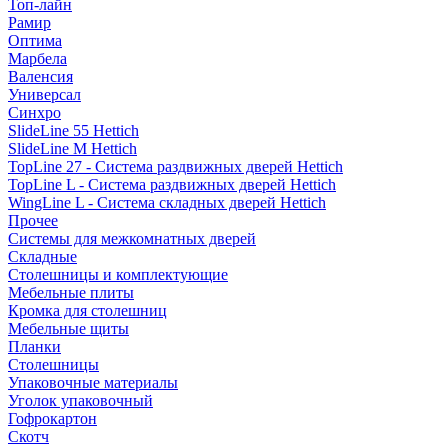
Топ-лайн
Рамир
Оптима
Марбела
Валенсия
Универсал
Синхро
SlideLine 55 Hettich
SlideLine M Hettich
TopLine 27 - Система раздвижных дверей Hettich
TopLine L - Система раздвижных дверей Hettich
WingLine L - Система складных дверей Hettich
Прочее
Системы для межкомнатных дверей
Складные
Столешницы и комплектующие
Мебельные плиты
Кромка для столешниц
Мебельные щиты
Планки
Столешницы
Упаковочные материалы
Уголок упаковочный
Гофрокартон
Скотч