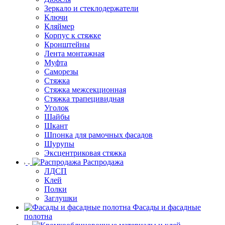
Зеркало и стеклодержатели
Ключи
Кляймер
Корпус к стяжке
Кронштейны
Лента монтажная
Муфта
Саморезы
Стяжка
Стяжка межсекционная
Стяжка трапецивидная
Уголок
Шайбы
Шкант
Шпонка для рамочных фасадов
Шурупы
Эксцентриковая стяжка
Распродажа
ЛДСП
Клей
Полки
Заглушки
Фасады и фасадные
полотна