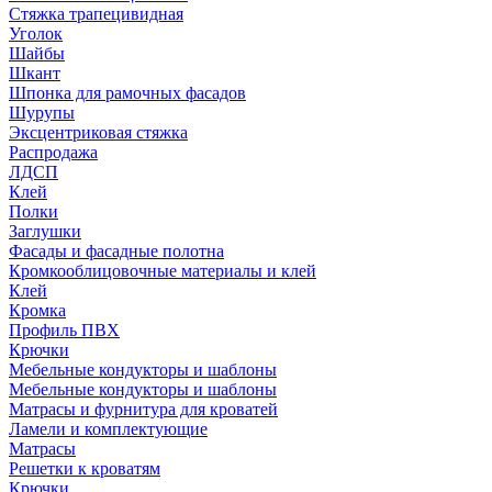
Стяжка трапецивидная
Уголок
Шайбы
Шкант
Шпонка для рамочных фасадов
Шурупы
Эксцентриковая стяжка
Распродажа
ЛДСП
Клей
Полки
Заглушки
Фасады и фасадные полотна
Кромкооблицовочные материалы и клей
Клей
Кромка
Профиль ПВХ
Крючки
Мебельные кондукторы и шаблоны
Мебельные кондукторы и шаблоны
Матрасы и фурнитура для кроватей
Ламели и комплектующие
Матрасы
Решетки к кроватям
Крючки