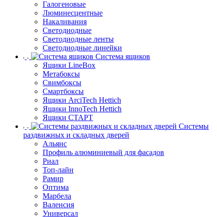
Галогеновые
Люминесцентные
Накаливания
Светодиодные
Светодиодные ленты
Светодиодные линейки
Система ящиков
Ящики LineBox
Метабоксы
Свимбоксы
Смартбоксы
Ящики ArciTech Hettich
Ящики InnoTech Hettich
Ящики СТАРТ
Системы
раздвижных и складных дверей
Альянс
Профиль алюминиевый для фасадов
Риал
Топ-лайн
Рамир
Оптима
Марбела
Валенсия
Универсал