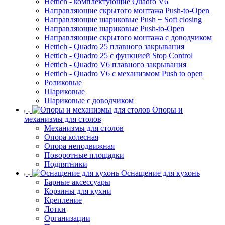
Hettich - комплектующие Quadro V6
Направляющие скрытого монтажа Push-to-Open
Направляющие шариковые Push + Soft closing
Направляющие шариковые Push-to-Open
Направляющие скрытого монтажа с доводчиком
Hettich - Quadro 25 плавного закрывания
Hettich - Quadro 25 с функцией Stop Control
Hettich - Quadro V6 плавного закрывания
Hettich - Quadro V6 с механизмом Push to open
Роликовые
Шариковые
Шариковые с доводчиком
Опоры и
механизмы для столов
Механизмы для столов
Опора колесная
Опора неподвижная
Поворотные площадки
Подпятники
Оснащение для кухонь
Барные аксессуары
Корзины для кухни
Крепление
Лотки
Организации