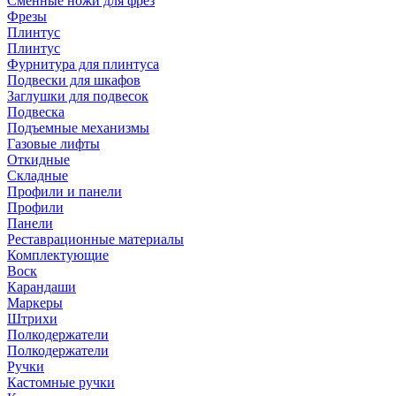
Сменные ножи для фрез
Фрезы
Плинтус
Плинтус
Фурнитура для плинтуса
Подвески для шкафов
Заглушки для подвесок
Подвеска
Подъемные механизмы
Газовые лифты
Откидные
Складные
Профили и панели
Профили
Панели
Реставрационные материалы
Комплектующие
Воск
Карандаши
Маркеры
Штрихи
Полкодержатели
Полкодержатели
Ручки
Кастомные ручки