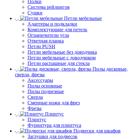
Полки
Система рейлингов
Сушки
Петли мебельные
Адаптеры и подкладки
Комплектующие для петель
Ограничители угла
Ответная планка
Петли PUSH
Петли мебельные без доводчика
Петли мебельные с доводчиком
Петли распашные для стекла
Пилы дисковые,
сверла, фрезы
Аксессуары
Пилы основные
Пилы подрезные
Сверла
Сменные ножи для фрез
Фрезы
Плинтус
Плинтус
Фурнитура для плинтуса
Подвески для шкафов
Заглушки для подвесок