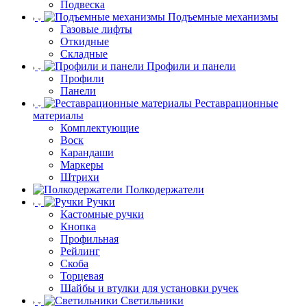
Подвеска
Подъемные механизмы
Газовые лифты
Откидные
Складные
Профили и панели
Профили
Панели
Реставрационные
материалы
Комплектующие
Воск
Карандаши
Маркеры
Штрихи
Полкодержатели
Ручки
Кастомные ручки
Кнопка
Профильная
Рейлинг
Скоба
Торцевая
Шайбы и втулки для установки ручек
Светильники