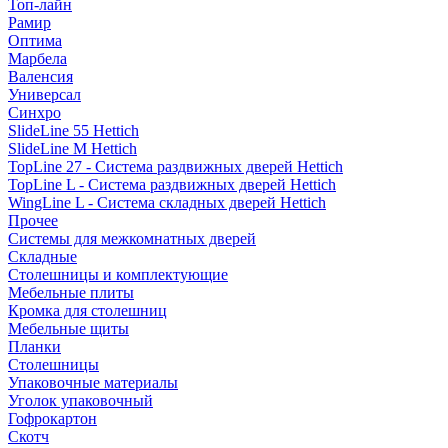
Топ-лайн
Рамир
Оптима
Марбела
Валенсия
Универсал
Синхро
SlideLine 55 Hettich
SlideLine M Hettich
TopLine 27 - Система раздвижных дверей Hettich
TopLine L - Система раздвижных дверей Hettich
WingLine L - Система складных дверей Hettich
Прочее
Системы для межкомнатных дверей
Складные
Столешницы и комплектующие
Мебельные плиты
Кромка для столешниц
Мебельные щиты
Планки
Столешницы
Упаковочные материалы
Уголок упаковочный
Гофрокартон
Скотч