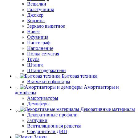
Вешалки
Галстучница
Джокер
Корзина
Зеркало выкатное
Навес
Обувница
Пантограф
Наполнение
Полка сетчатая
Труба
Штанга
Штангодержатели
Бытовая техника
Вытяжки и фильтры
Амортизаторы и
демпферы
Амортизаторы
Демпферы
Декоративные материалы
Декоративные профили
Заглушки
Вентиляционная решетка
Соединители ДВП
Замки