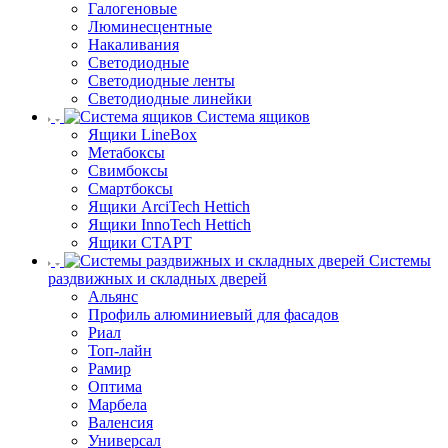
Галогеновые
Люминесцентные
Накаливания
Светодиодные
Светодиодные ленты
Светодиодные линейки
Система ящиков
Ящики LineBox
Метабоксы
Свимбоксы
Смартбоксы
Ящики ArciTech Hettich
Ящики InnoTech Hettich
Ящики СТАРТ
Системы
раздвижных и складных дверей
Альянс
Профиль алюминиевый для фасадов
Риал
Топ-лайн
Рамир
Оптима
Марбела
Валенсия
Универсал