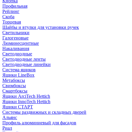
Кнопка
Профильная
Рейлинг
Скоба
Торцевая
Шайбы и втулки для установки ручек
Светильники
Галогеновые
Люминесцентные
Накаливания
Светодиодные
Светодиодные ленты
Светодиодные линейки
Система ящиков
Ящики LineBox
Метабоксы
Свимбоксы
Смартбоксы
Ящики ArciTech Hettich
Ящики InnoTech Hettich
Ящики СТАРТ
Системы раздвижных и складных дверей
Альянс
Профиль алюминиевый для фасадов
Риал