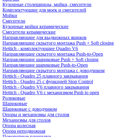
Кухонные столешницы, мойки, смесители
Комплектующие для моек и смесителей
Мойки
Смесители
Кухонные мойки керамические
Смесители керамические
Направляющие для выдвижных ящиков
Направляющие скрытого монтажа Push + Soft closing
Hettich - комплектующие Quadro V6
Направляющие скрытого монтажа Push-to-Open
Направляющие шариковые Push + Soft closing
Направляющие шариковые Push-to-Open
Направляющие скрытого монтажа с доводчиком
Hettich - Quadro 25 плавного закрывания
Hettich - Quadro 25 с функцией Stop Control
Hettich - Quadro V6 плавного закрывания
Hettich - Quadro V6 с механизмом Push to open
Роликовые
Шариковые
Шариковые с доводчиком
Опоры и механизмы для столов
Механизмы для столов
Опора колесная
Опора неподвижная
Поворотные площадки