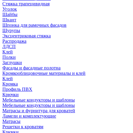
Стяжка трапецивидная
Уголок
Шайбы
Шкант
Шпонка для рамочных фасадов
Шурупы
Эксцентриковая стяжка
Распродажа
ЛДСП
Клей
Полки
Заглушки
Фасады и фасадные полотна
Кромкооблицовочные материалы и клей
Клей
Кромка
Профиль ПВХ
Крючки
Мебельные кондукторы и шаблоны
Мебельные кондукторы и шаблоны
Матрасы и фурнитура для кроватей
Ламели и комплектующие
Матрасы
Решетки к кроватям
Крючки