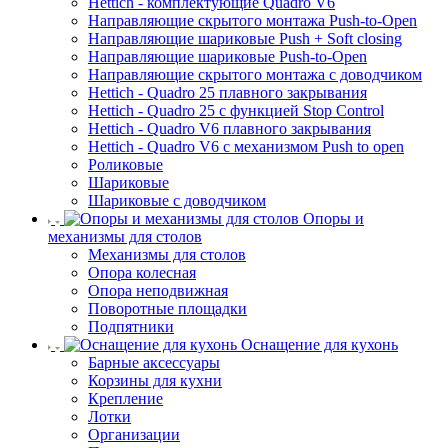
Hettich - комплектующие Quadro V6
Направляющие скрытого монтажа Push-to-Open
Направляющие шариковые Push + Soft closing
Направляющие шариковые Push-to-Open
Направляющие скрытого монтажа с доводчиком
Hettich - Quadro 25 плавного закрывания
Hettich - Quadro 25 с функцией Stop Control
Hettich - Quadro V6 плавного закрывания
Hettich - Quadro V6 с механизмом Push to open
Роликовые
Шариковые
Шариковые с доводчиком
Опоры и
механизмы для столов
Механизмы для столов
Опора колесная
Опора неподвижная
Поворотные площадки
Подпятники
Оснащение для кухонь
Барные аксессуары
Корзины для кухни
Крепление
Лотки
Организации