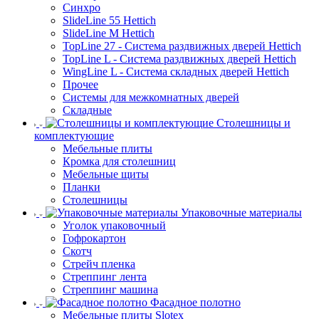
Синхро
SlideLine 55 Hettich
SlideLine M Hettich
TopLine 27 - Система раздвижных дверей Hettich
TopLine L - Система раздвижных дверей Hettich
WingLine L - Система складных дверей Hettich
Прочее
Системы для межкомнатных дверей
Складные
Столешницы и
комплектующие
Мебельные плиты
Кромка для столешниц
Мебельные щиты
Планки
Столешницы
Упаковочные материалы
Уголок упаковочный
Гофрокартон
Скотч
Стрейч пленка
Стреппинг лента
Стреппинг машина
Фасадное полотно
Мебельные плиты Slotex