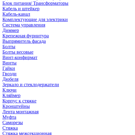
Блок питания/ Трансформаторы
Кабель и штейкер
Кабель-канал
Комплектующие для электрики
Система управления
Диммер
Крепежная фурнитура
Выпрямитель фасада
Болты
Болты весовые
Винт-конфирмат
Винты
Гайки
Гвозди
Дюбеля
Зеркало и стеклодержатели
Ключи
Кляймер
Корпус к стяжке
Кронштейны
Лента монтажная
Муфта
Саморезы
Стяжка
Стяжка межсекционная