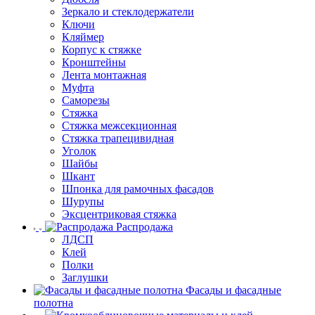
Зеркало и стеклодержатели
Ключи
Кляймер
Корпус к стяжке
Кронштейны
Лента монтажная
Муфта
Саморезы
Стяжка
Стяжка межсекционная
Стяжка трапецивидная
Уголок
Шайбы
Шкант
Шпонка для рамочных фасадов
Шурупы
Эксцентриковая стяжка
Распродажа
ЛДСП
Клей
Полки
Заглушки
Фасады и фасадные
полотна