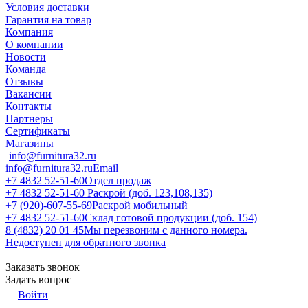
Условия доставки
Гарантия на товар
Компания
О компании
Новости
Команда
Отзывы
Вакансии
Контакты
Партнеры
Сертификаты
Магазины
info@furnitura32.ru
info@furnitura32.ru
Email
+7 4832 52-51-60
Отдел продаж
+7 4832 52-51-60
Раскрой (доб. 123,108,135)
+7 (920)-607-55-69
Раскрой мобильный
+7 4832 52-51-60
Склад готовой продукции (доб. 154)
8 (4832) 20 01 45
Мы перезвоним с данного номера.
Недоступен для обратного звонка
Заказать звонок
Задать вопрос
Войти