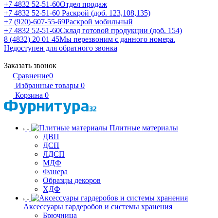
+7 4832 52-51-60
Отдел продаж
+7 4832 52-51-60
Раскрой (доб. 123,108,135)
+7 (920)-607-55-69
Раскрой мобильный
+7 4832 52-51-60
Склад готовой продукции (доб. 154)
8 (4832) 20 01 45
Мы перезвоним с данного номера.
Недоступен для обратного звонка
Заказать звонок
Сравнение
0
Избранные товары
0
Корзина
0
Плитные материалы
ДВП
ДСП
ЛДСП
МДФ
Фанера
Образцы декоров
ХДФ
Аксессуары гардеробов и системы хранения
Брючница