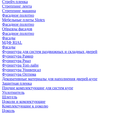
Стрейч пленка
Стреппинг лента
Стреппинг машина
Фасадное полотно
Мебельные плиты Slotex
Фасадное полотно
Образцы фасадов
Фасадное полотно
Фасады
МДФ RIAL
Фасады
Фурнитура для систем раздвижных и складных дверей
Фурнитура Рамир
Фурнитура Риал
Фурнитура Топ-лайн
Фурнитура Универсал
Фурнитура Оптима
Декоративные материалы для наполнения дверей-купе
Защитная пленка
Прочие комплектующие для систем купе
Уплотнитель
Шлегель
Цоколи и комлектующие
Комплектующие к цоколю
Цоколь