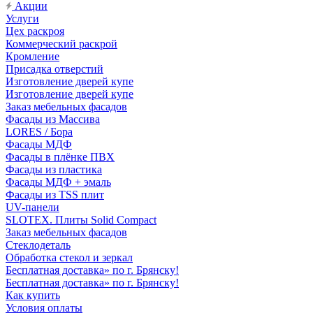
Акции
Услуги
Цех раскроя
Коммерческий раскрой
Кромление
Присадка отверстий
Изготовление дверей купе
Изготовление дверей купе
Заказ мебельных фасадов
Фасады из Массива
LORES / Бора
Фасады МДФ
Фасады в плёнке ПВХ
Фасады из пластика
Фасады МДФ + эмаль
Фасады из TSS плит
UV-панели
SLOTEX. Плиты Solid Compact
Заказ мебельных фасадов
Стеклодеталь
Обработка стекол и зеркал
Бесплатная доставка» по г. Брянску!
Бесплатная доставка» по г. Брянску!
Как купить
Условия оплаты