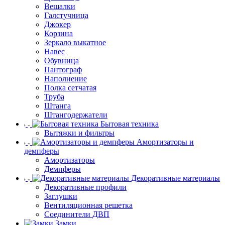
Вешалки
Галстучница
Джокер
Корзина
Зеркало выкатное
Навес
Обувница
Пантограф
Наполнение
Полка сетчатая
Труба
Штанга
Штангодержатели
Бытовая техника
Вытяжки и фильтры
Амортизаторы и
демпферы
Амортизаторы
Демпферы
Декоративные материалы
Декоративные профили
Заглушки
Вентиляционная решетка
Соединители ДВП
Замки