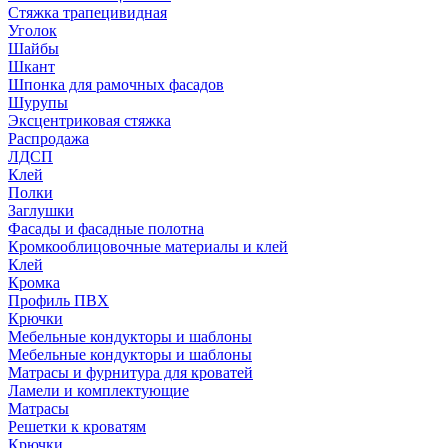
Стяжка трапецивидная
Уголок
Шайбы
Шкант
Шпонка для рамочных фасадов
Шурупы
Эксцентриковая стяжка
Распродажа
ЛДСП
Клей
Полки
Заглушки
Фасады и фасадные полотна
Кромкооблицовочные материалы и клей
Клей
Кромка
Профиль ПВХ
Крючки
Мебельные кондукторы и шаблоны
Мебельные кондукторы и шаблоны
Матрасы и фурнитура для кроватей
Ламели и комплектующие
Матрасы
Решетки к кроватям
Крючки