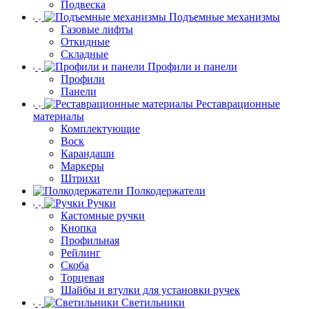
Подвеска
Подъемные механизмы
Газовые лифты
Откидные
Складные
Профили и панели
Профили
Панели
Реставрационные
материалы
Комплектующие
Воск
Карандаши
Маркеры
Штрихи
Полкодержатели
Ручки
Кастомные ручки
Кнопка
Профильная
Рейлинг
Скоба
Торцевая
Шайбы и втулки для установки ручек
Светильники