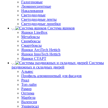
Галогеновые
Люминесцентные
Накаливания
Светодиодные
Светодиодные ленты
Светодиодные линейки
Система ящиков
Ящики LineBox
Метабоксы
Свимбоксы
Смартбоксы
Ящики ArciTech Hettich
Ящики InnoTech Hettich
Ящики СТАРТ
Системы
раздвижных и складных дверей
Альянс
Профиль алюминиевый для фасадов
Риал
Топ-лайн
Рамир
Оптима
Марбела
Валенсия
Универсал