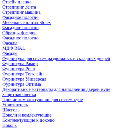
Стрейч пленка
Стреппинг лента
Стреппинг машина
Фасадное полотно
Мебельные плиты Slotex
Фасадное полотно
Образцы фасадов
Фасадное полотно
Фасады
МДФ RIAL
Фасады
Фурнитура для систем раздвижных и складных дверей
Фурнитура Рамир
Фурнитура Риал
Фурнитура Топ-лайн
Фурнитура Универсал
Фурнитура Оптима
Декоративные материалы для наполнения дверей-купе
Защитная пленка
Прочие комплектующие для систем купе
Уплотнитель
Шлегель
Цоколи и комлектующие
Комплектующие к цоколю
Цоколь