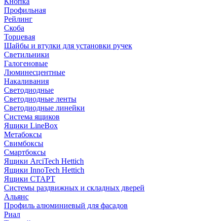
Кнопка
Профильная
Рейлинг
Скоба
Торцевая
Шайбы и втулки для установки ручек
Светильники
Галогеновые
Люминесцентные
Накаливания
Светодиодные
Светодиодные ленты
Светодиодные линейки
Система ящиков
Ящики LineBox
Метабоксы
Свимбоксы
Смартбоксы
Ящики ArciTech Hettich
Ящики InnoTech Hettich
Ящики СТАРТ
Системы раздвижных и складных дверей
Альянс
Профиль алюминиевый для фасадов
Риал