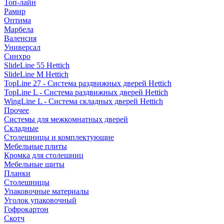
Топ-лайн
Рамир
Оптима
Марбела
Валенсия
Универсал
Синхро
SlideLine 55 Hettich
SlideLine M Hettich
TopLine 27 - Система раздвижных дверей Hettich
TopLine L - Система раздвижных дверей Hettich
WingLine L - Система складных дверей Hettich
Прочее
Системы для межкомнатных дверей
Складные
Столешницы и комплектующие
Мебельные плиты
Кромка для столешниц
Мебельные щиты
Планки
Столешницы
Упаковочные материалы
Уголок упаковочный
Гофрокартон
Скотч