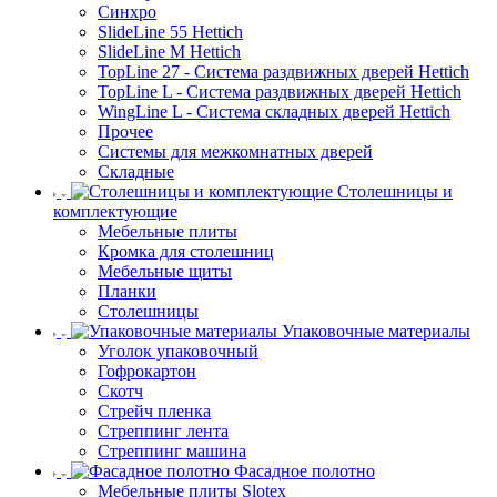
Синхро
SlideLine 55 Hettich
SlideLine M Hettich
TopLine 27 - Система раздвижных дверей Hettich
TopLine L - Система раздвижных дверей Hettich
WingLine L - Система складных дверей Hettich
Прочее
Системы для межкомнатных дверей
Складные
Столешницы и
комплектующие
Мебельные плиты
Кромка для столешниц
Мебельные щиты
Планки
Столешницы
Упаковочные материалы
Уголок упаковочный
Гофрокартон
Скотч
Стрейч пленка
Стреппинг лента
Стреппинг машина
Фасадное полотно
Мебельные плиты Slotex