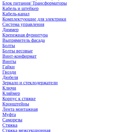
Блок питания/ Трансформаторы
Кабель и штейкер
Кабель-канал
Комплектующие для электрики
Система управления
Диммер
Крепежная фурнитура
Выпрямитель фасада
Болты
Болты весовые
Винт-конфирмат
Винты
Гайки
Гвозди
Дюбеля
Зеркало и стеклодержатели
Ключи
Кляймер
Корпус к стяжке
Кронштейны
Лента монтажная
Муфта
Саморезы
Стяжка
Стяжка межсекционная