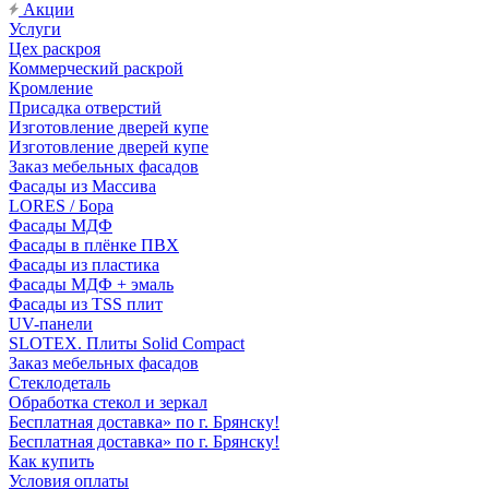
Акции
Услуги
Цех раскроя
Коммерческий раскрой
Кромление
Присадка отверстий
Изготовление дверей купе
Изготовление дверей купе
Заказ мебельных фасадов
Фасады из Массива
LORES / Бора
Фасады МДФ
Фасады в плёнке ПВХ
Фасады из пластика
Фасады МДФ + эмаль
Фасады из TSS плит
UV-панели
SLOTEX. Плиты Solid Compact
Заказ мебельных фасадов
Стеклодеталь
Обработка стекол и зеркал
Бесплатная доставка» по г. Брянску!
Бесплатная доставка» по г. Брянску!
Как купить
Условия оплаты