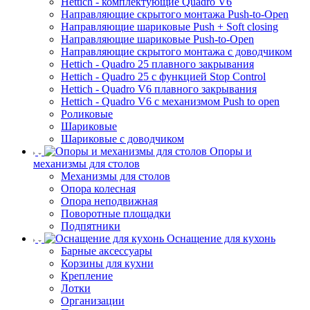
Hettich - комплектующие Quadro V6
Направляющие скрытого монтажа Push-to-Open
Направляющие шариковые Push + Soft closing
Направляющие шариковые Push-to-Open
Направляющие скрытого монтажа с доводчиком
Hettich - Quadro 25 плавного закрывания
Hettich - Quadro 25 с функцией Stop Control
Hettich - Quadro V6 плавного закрывания
Hettich - Quadro V6 с механизмом Push to open
Роликовые
Шариковые
Шариковые с доводчиком
Опоры и
механизмы для столов
Механизмы для столов
Опора колесная
Опора неподвижная
Поворотные площадки
Подпятники
Оснащение для кухонь
Барные аксессуары
Корзины для кухни
Крепление
Лотки
Организации