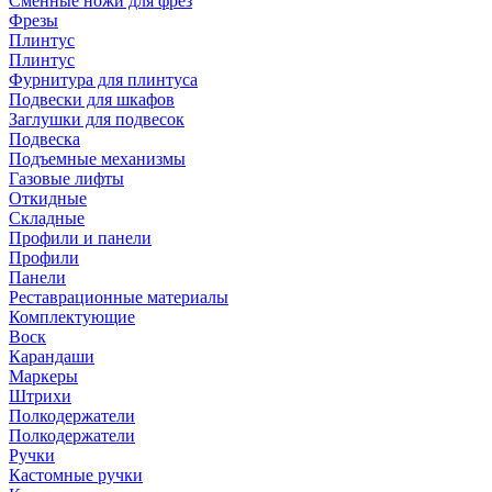
Сменные ножи для фрез
Фрезы
Плинтус
Плинтус
Фурнитура для плинтуса
Подвески для шкафов
Заглушки для подвесок
Подвеска
Подъемные механизмы
Газовые лифты
Откидные
Складные
Профили и панели
Профили
Панели
Реставрационные материалы
Комплектующие
Воск
Карандаши
Маркеры
Штрихи
Полкодержатели
Полкодержатели
Ручки
Кастомные ручки