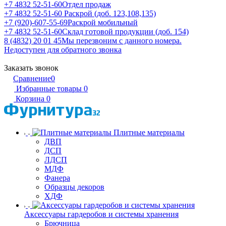
+7 4832 52-51-60
Отдел продаж
+7 4832 52-51-60
Раскрой (доб. 123,108,135)
+7 (920)-607-55-69
Раскрой мобильный
+7 4832 52-51-60
Склад готовой продукции (доб. 154)
8 (4832) 20 01 45
Мы перезвоним с данного номера.
Недоступен для обратного звонка
Заказать звонок
Сравнение
0
Избранные товары
0
Корзина
0
Плитные материалы
ДВП
ДСП
ЛДСП
МДФ
Фанера
Образцы декоров
ХДФ
Аксессуары гардеробов и системы хранения
Брючница