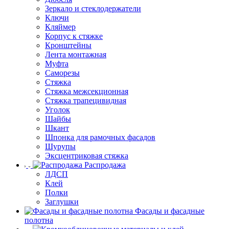
Зеркало и стеклодержатели
Ключи
Кляймер
Корпус к стяжке
Кронштейны
Лента монтажная
Муфта
Саморезы
Стяжка
Стяжка межсекционная
Стяжка трапецивидная
Уголок
Шайбы
Шкант
Шпонка для рамочных фасадов
Шурупы
Эксцентриковая стяжка
Распродажа
ЛДСП
Клей
Полки
Заглушки
Фасады и фасадные
полотна