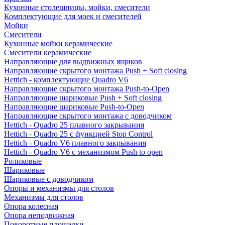
Кухонные столешницы, мойки, смесители
Комплектующие для моек и смесителей
Мойки
Смесители
Кухонные мойки керамические
Смесители керамические
Направляющие для выдвижных ящиков
Направляющие скрытого монтажа Push + Soft closing
Hettich - комплектующие Quadro V6
Направляющие скрытого монтажа Push-to-Open
Направляющие шариковые Push + Soft closing
Направляющие шариковые Push-to-Open
Направляющие скрытого монтажа с доводчиком
Hettich - Quadro 25 плавного закрывания
Hettich - Quadro 25 с функцией Stop Control
Hettich - Quadro V6 плавного закрывания
Hettich - Quadro V6 с механизмом Push to open
Роликовые
Шариковые
Шариковые с доводчиком
Опоры и механизмы для столов
Механизмы для столов
Опора колесная
Опора неподвижная
Поворотные площадки