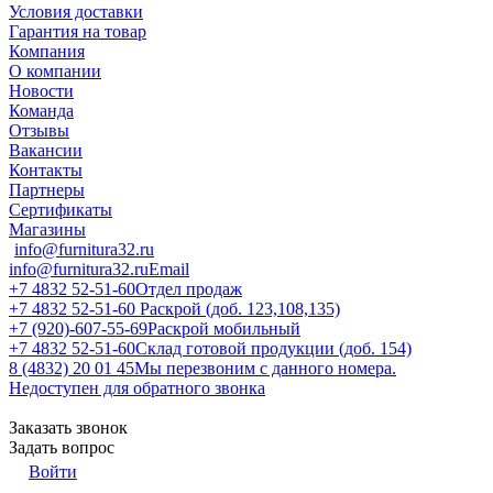
Условия доставки
Гарантия на товар
Компания
О компании
Новости
Команда
Отзывы
Вакансии
Контакты
Партнеры
Сертификаты
Магазины
info@furnitura32.ru
info@furnitura32.ru
Email
+7 4832 52-51-60
Отдел продаж
+7 4832 52-51-60
Раскрой (доб. 123,108,135)
+7 (920)-607-55-69
Раскрой мобильный
+7 4832 52-51-60
Склад готовой продукции (доб. 154)
8 (4832) 20 01 45
Мы перезвоним с данного номера.
Недоступен для обратного звонка
Заказать звонок
Задать вопрос
Войти