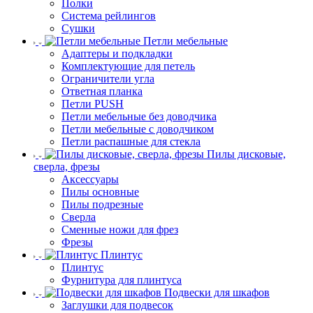
Полки
Система рейлингов
Сушки
Петли мебельные
Адаптеры и подкладки
Комплектующие для петель
Ограничители угла
Ответная планка
Петли PUSH
Петли мебельные без доводчика
Петли мебельные с доводчиком
Петли распашные для стекла
Пилы дисковые,
сверла, фрезы
Аксессуары
Пилы основные
Пилы подрезные
Сверла
Сменные ножи для фрез
Фрезы
Плинтус
Плинтус
Фурнитура для плинтуса
Подвески для шкафов
Заглушки для подвесок