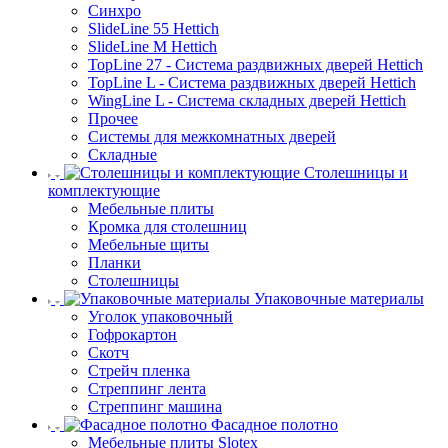
Синхро
SlideLine 55 Hettich
SlideLine M Hettich
TopLine 27 - Система раздвижных дверей Hettich
TopLine L - Система раздвижных дверей Hettich
WingLine L - Система складных дверей Hettich
Прочее
Системы для межкомнатных дверей
Складные
Столешницы и
комплектующие
Мебельные плиты
Кромка для столешниц
Мебельные щиты
Планки
Столешницы
Упаковочные материалы
Уголок упаковочный
Гофрокартон
Скотч
Стрейч пленка
Стреппинг лента
Стреппинг машина
Фасадное полотно
Мебельные плиты Slotex