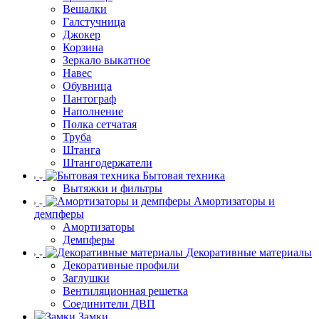
Вешалки
Галстучница
Джокер
Корзина
Зеркало выкатное
Навес
Обувница
Пантограф
Наполнение
Полка сетчатая
Труба
Штанга
Штангодержатели
Бытовая техника
Вытяжки и фильтры
Амортизаторы и
демпферы
Амортизаторы
Демпферы
Декоративные материалы
Декоративные профили
Заглушки
Вентиляционная решетка
Соединители ДВП
Замки