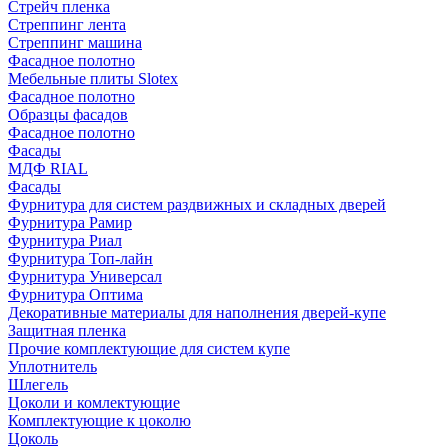
Стрейч пленка
Стреппинг лента
Стреппинг машина
Фасадное полотно
Мебельные плиты Slotex
Фасадное полотно
Образцы фасадов
Фасадное полотно
Фасады
МДФ RIAL
Фасады
Фурнитура для систем раздвижных и складных дверей
Фурнитура Рамир
Фурнитура Риал
Фурнитура Топ-лайн
Фурнитура Универсал
Фурнитура Оптима
Декоративные материалы для наполнения дверей-купе
Защитная пленка
Прочие комплектующие для систем купе
Уплотнитель
Шлегель
Цоколи и комлектующие
Комплектующие к цоколю
Цоколь