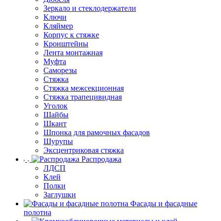
Зеркало и стеклодержатели
Ключи
Кляймер
Корпус к стяжке
Кронштейны
Лента монтажная
Муфта
Саморезы
Стяжка
Стяжка межсекционная
Стяжка трапецивидная
Уголок
Шайбы
Шкант
Шпонка для рамочных фасадов
Шурупы
Эксцентриковая стяжка
Распродажа
ЛДСП
Клей
Полки
Заглушки
Фасады и фасадные
полотна