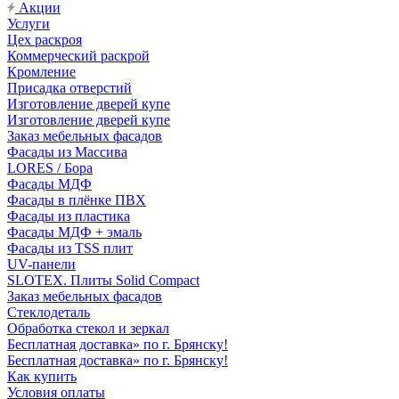
Акции
Услуги
Цех раскроя
Коммерческий раскрой
Кромление
Присадка отверстий
Изготовление дверей купе
Изготовление дверей купе
Заказ мебельных фасадов
Фасады из Массива
LORES / Бора
Фасады МДФ
Фасады в плёнке ПВХ
Фасады из пластика
Фасады МДФ + эмаль
Фасады из TSS плит
UV-панели
SLOTEX. Плиты Solid Compact
Заказ мебельных фасадов
Стеклодеталь
Обработка стекол и зеркал
Бесплатная доставка» по г. Брянску!
Бесплатная доставка» по г. Брянску!
Как купить
Условия оплаты