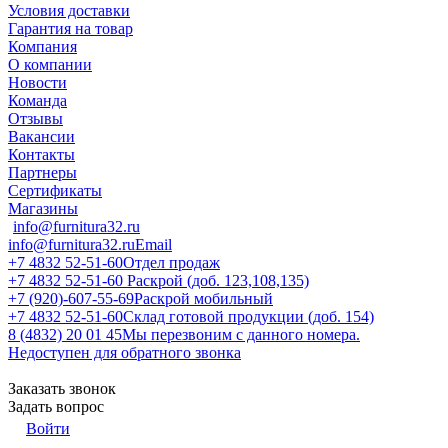
Условия доставки
Гарантия на товар
Компания
О компании
Новости
Команда
Отзывы
Вакансии
Контакты
Партнеры
Сертификаты
Магазины
info@furnitura32.ru
info@furnitura32.ru
Email
+7 4832 52-51-60
Отдел продаж
+7 4832 52-51-60
Раскрой (доб. 123,108,135)
+7 (920)-607-55-69
Раскрой мобильный
+7 4832 52-51-60
Склад готовой продукции (доб. 154)
8 (4832) 20 01 45
Мы перезвоним с данного номера.
Недоступен для обратного звонка
Заказать звонок
Задать вопрос
Войти