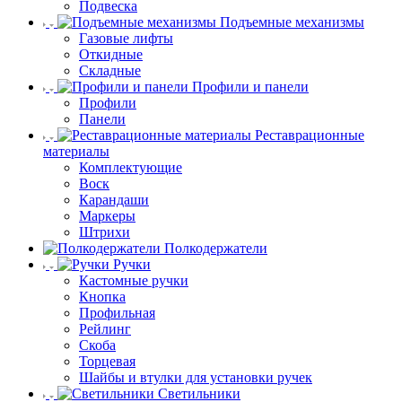
Подвеска
Подъемные механизмы
Газовые лифты
Откидные
Складные
Профили и панели
Профили
Панели
Реставрационные
материалы
Комплектующие
Воск
Карандаши
Маркеры
Штрихи
Полкодержатели
Ручки
Кастомные ручки
Кнопка
Профильная
Рейлинг
Скоба
Торцевая
Шайбы и втулки для установки ручек
Светильники