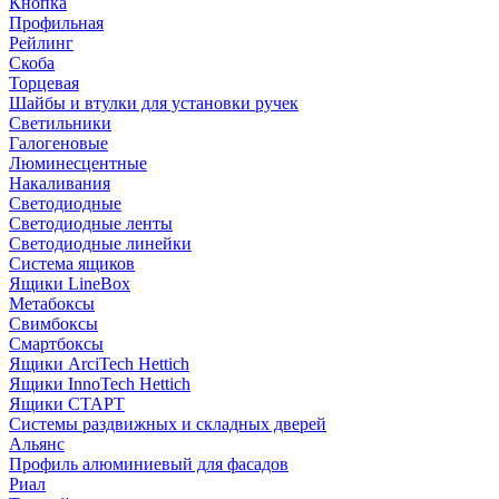
Кнопка
Профильная
Рейлинг
Скоба
Торцевая
Шайбы и втулки для установки ручек
Светильники
Галогеновые
Люминесцентные
Накаливания
Светодиодные
Светодиодные ленты
Светодиодные линейки
Система ящиков
Ящики LineBox
Метабоксы
Свимбоксы
Смартбоксы
Ящики ArciTech Hettich
Ящики InnoTech Hettich
Ящики СТАРТ
Системы раздвижных и складных дверей
Альянс
Профиль алюминиевый для фасадов
Риал