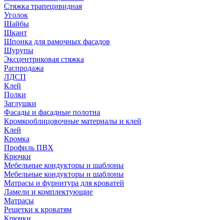
Стяжка трапецивидная
Уголок
Шайбы
Шкант
Шпонка для рамочных фасадов
Шурупы
Эксцентриковая стяжка
Распродажа
ЛДСП
Клей
Полки
Заглушки
Фасады и фасадные полотна
Кромкооблицовочные материалы и клей
Клей
Кромка
Профиль ПВХ
Крючки
Мебельные кондукторы и шаблоны
Мебельные кондукторы и шаблоны
Матрасы и фурнитура для кроватей
Ламели и комплектующие
Матрасы
Решетки к кроватям
Крючки