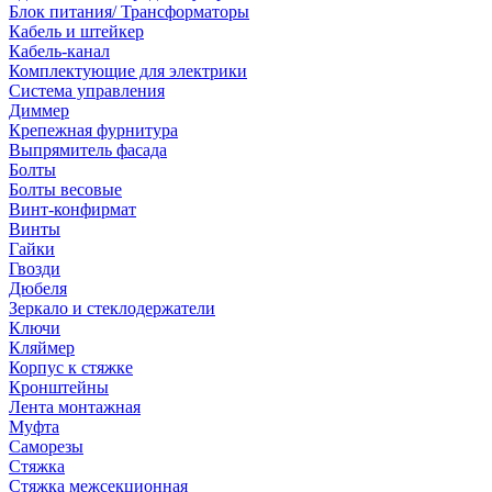
Блок питания/ Трансформаторы
Кабель и штейкер
Кабель-канал
Комплектующие для электрики
Система управления
Диммер
Крепежная фурнитура
Выпрямитель фасада
Болты
Болты весовые
Винт-конфирмат
Винты
Гайки
Гвозди
Дюбеля
Зеркало и стеклодержатели
Ключи
Кляймер
Корпус к стяжке
Кронштейны
Лента монтажная
Муфта
Саморезы
Стяжка
Стяжка межсекционная