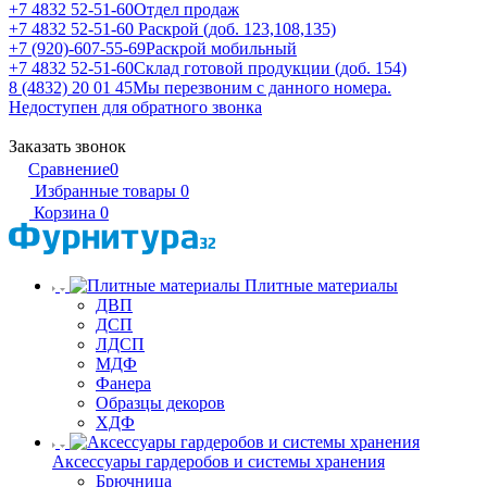
+7 4832 52-51-60
Отдел продаж
+7 4832 52-51-60
Раскрой (доб. 123,108,135)
+7 (920)-607-55-69
Раскрой мобильный
+7 4832 52-51-60
Склад готовой продукции (доб. 154)
8 (4832) 20 01 45
Мы перезвоним с данного номера.
Недоступен для обратного звонка
Заказать звонок
Сравнение
0
Избранные товары
0
Корзина
0
Плитные материалы
ДВП
ДСП
ЛДСП
МДФ
Фанера
Образцы декоров
ХДФ
Аксессуары гардеробов и системы хранения
Брючница