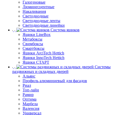
Галогеновые
Люминесцентные
Накаливания
Светодиодные
Светодиодные ленты
Светодиодные линейки
Система ящиков
Ящики LineBox
Метабоксы
Свимбоксы
Смартбоксы
Ящики ArciTech Hettich
Ящики InnoTech Hettich
Ящики СТАРТ
Системы
раздвижных и складных дверей
Альянс
Профиль алюминиевый для фасадов
Риал
Топ-лайн
Рамир
Оптима
Марбела
Валенсия
Универсал