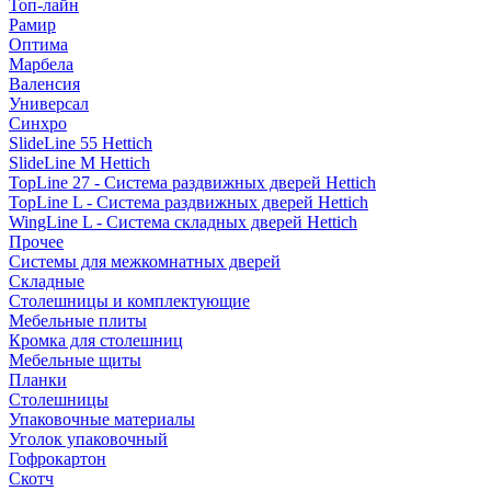
Топ-лайн
Рамир
Оптима
Марбела
Валенсия
Универсал
Синхро
SlideLine 55 Hettich
SlideLine M Hettich
TopLine 27 - Система раздвижных дверей Hettich
TopLine L - Система раздвижных дверей Hettich
WingLine L - Система складных дверей Hettich
Прочее
Системы для межкомнатных дверей
Складные
Столешницы и комплектующие
Мебельные плиты
Кромка для столешниц
Мебельные щиты
Планки
Столешницы
Упаковочные материалы
Уголок упаковочный
Гофрокартон
Скотч