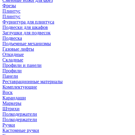
Сменные ножи для фрез
Фрезы
Плинтус
Плинтус
Фурнитура для плинтуса
Подвески для шкафов
Заглушки для подвесок
Подвеска
Подъемные механизмы
Газовые лифты
Откидные
Складные
Профили и панели
Профили
Панели
Реставрационные материалы
Комплектующие
Воск
Карандаши
Маркеры
Штрихи
Полкодержатели
Полкодержатели
Ручки
Кастомные ручки