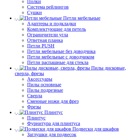
Полки
Система рейлингов
Сушки
Петли мебельные
Адаптеры и подкладки
Комплектующие для петель
Ограничители угла
Ответная планка
Петли PUSH
Петли мебельные без доводчика
Петли мебельные с доводчиком
Петли распашные для стекла
Пилы дисковые,
сверла, фрезы
Аксессуары
Пилы основные
Пилы подрезные
Сверла
Сменные ножи для фрез
Фрезы
Плинтус
Плинтус
Фурнитура для плинтуса
Подвески для шкафов
Заглушки для подвесок