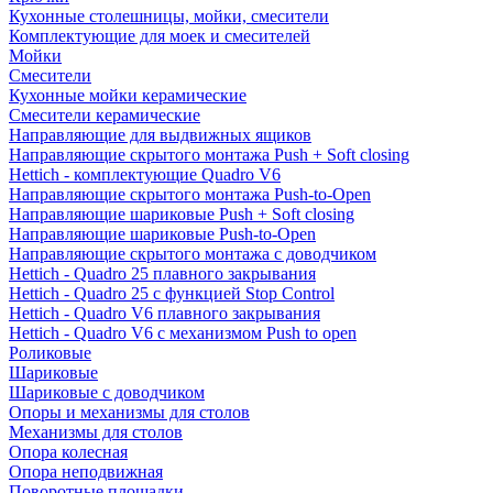
Кухонные столешницы, мойки, смесители
Комплектующие для моек и смесителей
Мойки
Смесители
Кухонные мойки керамические
Смесители керамические
Направляющие для выдвижных ящиков
Направляющие скрытого монтажа Push + Soft closing
Hettich - комплектующие Quadro V6
Направляющие скрытого монтажа Push-to-Open
Направляющие шариковые Push + Soft closing
Направляющие шариковые Push-to-Open
Направляющие скрытого монтажа с доводчиком
Hettich - Quadro 25 плавного закрывания
Hettich - Quadro 25 с функцией Stop Control
Hettich - Quadro V6 плавного закрывания
Hettich - Quadro V6 с механизмом Push to open
Роликовые
Шариковые
Шариковые с доводчиком
Опоры и механизмы для столов
Механизмы для столов
Опора колесная
Опора неподвижная
Поворотные площадки