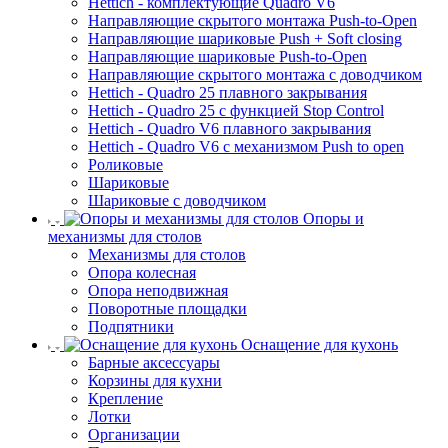
Hettich - комплектующие Quadro V6
Направляющие скрытого монтажа Push-to-Open
Направляющие шариковые Push + Soft closing
Направляющие шариковые Push-to-Open
Направляющие скрытого монтажа с доводчиком
Hettich - Quadro 25 плавного закрывания
Hettich - Quadro 25 с функцией Stop Control
Hettich - Quadro V6 плавного закрывания
Hettich - Quadro V6 с механизмом Push to open
Роликовые
Шариковые
Шариковые с доводчиком
Опоры и
механизмы для столов
Механизмы для столов
Опора колесная
Опора неподвижная
Поворотные площадки
Подпятники
Оснащение для кухонь
Барные аксессуары
Корзины для кухни
Крепление
Лотки
Организации