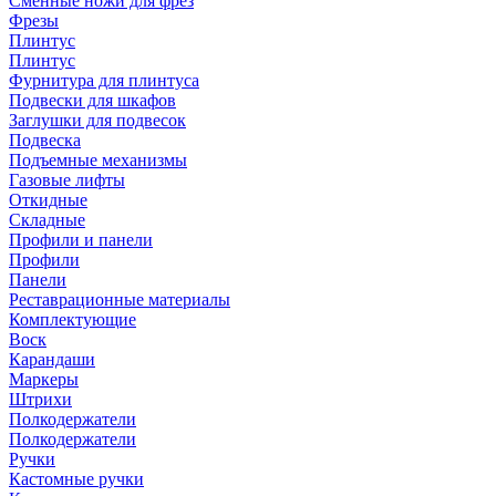
Сменные ножи для фрез
Фрезы
Плинтус
Плинтус
Фурнитура для плинтуса
Подвески для шкафов
Заглушки для подвесок
Подвеска
Подъемные механизмы
Газовые лифты
Откидные
Складные
Профили и панели
Профили
Панели
Реставрационные материалы
Комплектующие
Воск
Карандаши
Маркеры
Штрихи
Полкодержатели
Полкодержатели
Ручки
Кастомные ручки