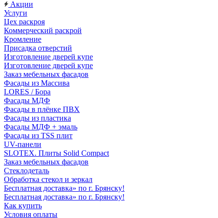
Акции
Услуги
Цех раскроя
Коммерческий раскрой
Кромление
Присадка отверстий
Изготовление дверей купе
Изготовление дверей купе
Заказ мебельных фасадов
Фасады из Массива
LORES / Бора
Фасады МДФ
Фасады в плёнке ПВХ
Фасады из пластика
Фасады МДФ + эмаль
Фасады из TSS плит
UV-панели
SLOTEX. Плиты Solid Compact
Заказ мебельных фасадов
Стеклодеталь
Обработка стекол и зеркал
Бесплатная доставка» по г. Брянску!
Бесплатная доставка» по г. Брянску!
Как купить
Условия оплаты