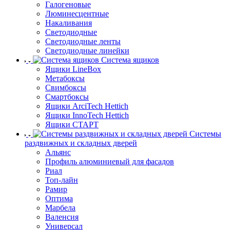
Галогеновые
Люминесцентные
Накаливания
Светодиодные
Светодиодные ленты
Светодиодные линейки
Система ящиков
Ящики LineBox
Метабоксы
Свимбоксы
Смартбоксы
Ящики ArciTech Hettich
Ящики InnoTech Hettich
Ящики СТАРТ
Системы
раздвижных и складных дверей
Альянс
Профиль алюминиевый для фасадов
Риал
Топ-лайн
Рамир
Оптима
Марбела
Валенсия
Универсал