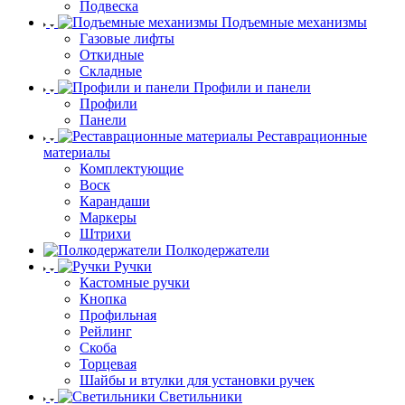
Подвеска
Подъемные механизмы
Газовые лифты
Откидные
Складные
Профили и панели
Профили
Панели
Реставрационные
материалы
Комплектующие
Воск
Карандаши
Маркеры
Штрихи
Полкодержатели
Ручки
Кастомные ручки
Кнопка
Профильная
Рейлинг
Скоба
Торцевая
Шайбы и втулки для установки ручек
Светильники