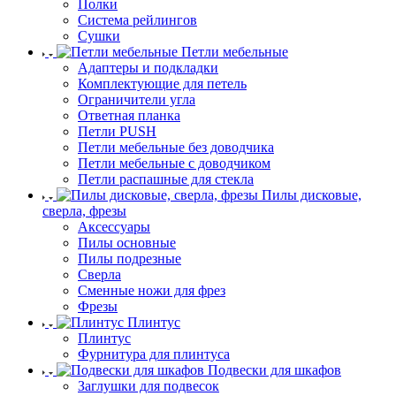
Полки
Система рейлингов
Сушки
Петли мебельные
Адаптеры и подкладки
Комплектующие для петель
Ограничители угла
Ответная планка
Петли PUSH
Петли мебельные без доводчика
Петли мебельные с доводчиком
Петли распашные для стекла
Пилы дисковые,
сверла, фрезы
Аксессуары
Пилы основные
Пилы подрезные
Сверла
Сменные ножи для фрез
Фрезы
Плинтус
Плинтус
Фурнитура для плинтуса
Подвески для шкафов
Заглушки для подвесок