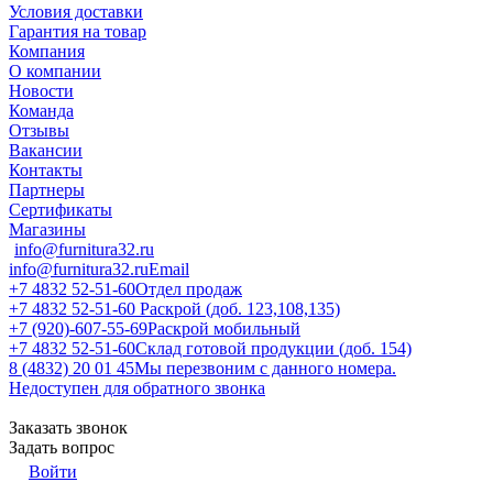
Условия доставки
Гарантия на товар
Компания
О компании
Новости
Команда
Отзывы
Вакансии
Контакты
Партнеры
Сертификаты
Магазины
info@furnitura32.ru
info@furnitura32.ru
Email
+7 4832 52-51-60
Отдел продаж
+7 4832 52-51-60
Раскрой (доб. 123,108,135)
+7 (920)-607-55-69
Раскрой мобильный
+7 4832 52-51-60
Склад готовой продукции (доб. 154)
8 (4832) 20 01 45
Мы перезвоним с данного номера.
Недоступен для обратного звонка
Заказать звонок
Задать вопрос
Войти