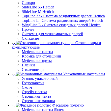
Синхро
SlideLine 55 Hettich
SlideLine M Hettich
TopLine 27 - Система раздвижных дверей Hettich
TopLine L - Система раздвижных дверей Hettich
WingLine L - Система складных дверей Hettich
Прочее
Системы для межкомнатных дверей
Складные
Столешницы и
комплектующие
Мебельные плиты
Кромка для столешниц
Мебельные щиты
Планки
Столешницы
Упаковочные материалы
Уголок упаковочный
Гофрокартон
Скотч
Стрейч пленка
Стреппинг лента
Стреппинг машина
Фасадное полотно
Мебельные плиты Slotex