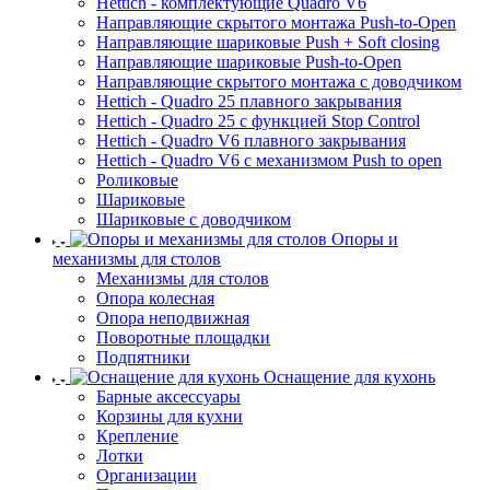
Hettich - комплектующие Quadro V6
Направляющие скрытого монтажа Push-to-Open
Направляющие шариковые Push + Soft closing
Направляющие шариковые Push-to-Open
Направляющие скрытого монтажа с доводчиком
Hettich - Quadro 25 плавного закрывания
Hettich - Quadro 25 с функцией Stop Control
Hettich - Quadro V6 плавного закрывания
Hettich - Quadro V6 с механизмом Push to open
Роликовые
Шариковые
Шариковые с доводчиком
Опоры и
механизмы для столов
Механизмы для столов
Опора колесная
Опора неподвижная
Поворотные площадки
Подпятники
Оснащение для кухонь
Барные аксессуары
Корзины для кухни
Крепление
Лотки
Организации