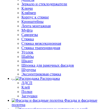
Зеркало и стеклодержатели
Ключи
Кляймер
Корпус к стяжке
Кронштейны
Лента монтажная
Муфта
Саморезы
Стяжка
Стяжка межсекционная
Стяжка трапецивидная
Уголок
Шайбы
Шкант
Шпонка для рамочных фасадов
Шурупы
Эксцентриковая стяжка
Распродажа
ЛДСП
Клей
Полки
Заглушки
Фасады и фасадные
полотна