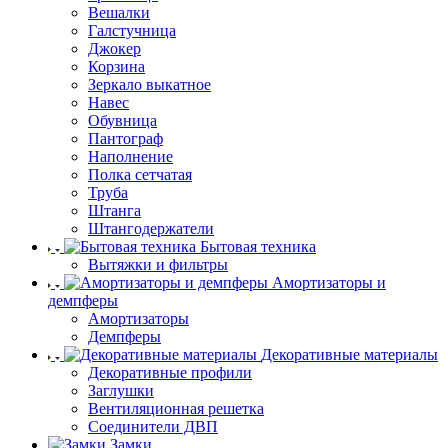
Вешалки
Галстучница
Джокер
Корзина
Зеркало выкатное
Навес
Обувница
Пантограф
Наполнение
Полка сетчатая
Труба
Штанга
Штангодержатели
Бытовая техника
Вытяжки и фильтры
Амортизаторы и
демпферы
Амортизаторы
Демпферы
Декоративные материалы
Декоративные профили
Заглушки
Вентиляционная решетка
Соединители ДВП
Замки