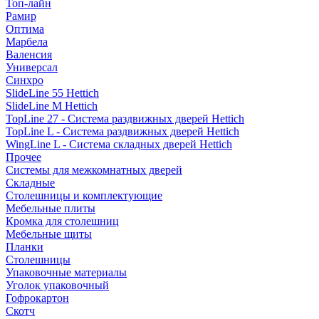
Топ-лайн
Рамир
Оптима
Марбела
Валенсия
Универсал
Синхро
SlideLine 55 Hettich
SlideLine M Hettich
TopLine 27 - Система раздвижных дверей Hettich
TopLine L - Система раздвижных дверей Hettich
WingLine L - Система складных дверей Hettich
Прочее
Системы для межкомнатных дверей
Складные
Столешницы и комплектующие
Мебельные плиты
Кромка для столешниц
Мебельные щиты
Планки
Столешницы
Упаковочные материалы
Уголок упаковочный
Гофрокартон
Скотч