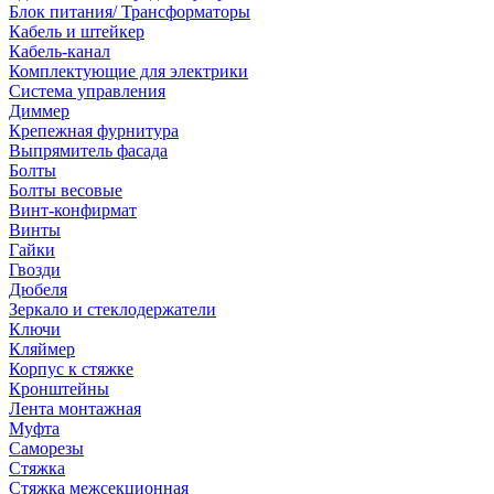
Блок питания/ Трансформаторы
Кабель и штейкер
Кабель-канал
Комплектующие для электрики
Система управления
Диммер
Крепежная фурнитура
Выпрямитель фасада
Болты
Болты весовые
Винт-конфирмат
Винты
Гайки
Гвозди
Дюбеля
Зеркало и стеклодержатели
Ключи
Кляймер
Корпус к стяжке
Кронштейны
Лента монтажная
Муфта
Саморезы
Стяжка
Стяжка межсекционная