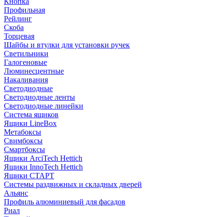
Кнопка
Профильная
Рейлинг
Скоба
Торцевая
Шайбы и втулки для установки ручек
Светильники
Галогеновые
Люминесцентные
Накаливания
Светодиодные
Светодиодные ленты
Светодиодные линейки
Система ящиков
Ящики LineBox
Метабоксы
Свимбоксы
Смартбоксы
Ящики ArciTech Hettich
Ящики InnoTech Hettich
Ящики СТАРТ
Системы раздвижных и складных дверей
Альянс
Профиль алюминиевый для фасадов
Риал