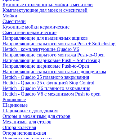
Кухонные столешницы, мойки, смесители
Комплектующие для моек и смесителей
Мойки
Смесители
Кухонные мойки керамические
Смесители керамические
Направляющие для выдвижных ящиков
Направляющие скрытого монтажа Push + Soft closing
Hettich - комплектующие Quadro V6
Направляющие скрытого монтажа Push-to-Open
Направляющие шариковые Push + Soft closing
Направляющие шариковые Push-to-Open
Направляющие скрытого монтажа с доводчиком
Hettich - Quadro 25 плавного закрывания
Hettich - Quadro 25 с функцией Stop Control
Hettich - Quadro V6 плавного закрывания
Hettich - Quadro V6 с механизмом Push to open
Роликовые
Шариковые
Шариковые с доводчиком
Опоры и механизмы для столов
Механизмы для столов
Опора колесная
Опора неподвижная
Поворотные площадки