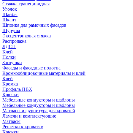
Стяжка трапецивидная
Уголок
Шайбы
Шкант
Шпонка для рамочных фасадов
Шурупы
Эксцентриковая стяжка
Распродажа
ЛДСП
Клей
Полки
Заглушки
Фасады и фасадные полотна
Кромкооблицовочные материалы и клей
Клей
Кромка
Профиль ПВХ
Крючки
Мебельные кондукторы и шаблоны
Мебельные кондукторы и шаблоны
Матрасы и фурнитура для кроватей
Ламели и комплектующие
Матрасы
Решетки к кроватям
Крючки