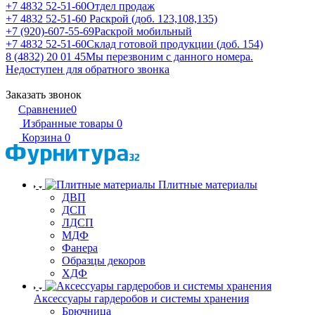
+7 4832 52-51-60
Отдел продаж
+7 4832 52-51-60
Раскрой (доб. 123,108,135)
+7 (920)-607-55-69
Раскрой мобильный
+7 4832 52-51-60
Склад готовой продукции (доб. 154)
8 (4832) 20 01 45
Мы перезвоним с данного номера.
Недоступен для обратного звонка
Заказать звонок
Сравнение
0
Избранные товары
0
Корзина
0
Плитные материалы
ДВП
ДСП
ЛДСП
МДФ
Фанера
Образцы декоров
ХДФ
Аксессуары гардеробов и системы хранения
Брючница