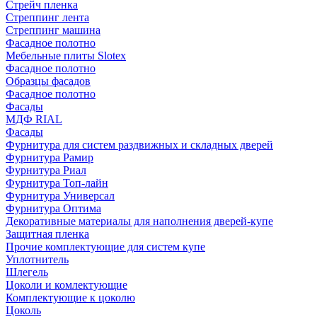
Стрейч пленка
Стреппинг лента
Стреппинг машина
Фасадное полотно
Мебельные плиты Slotex
Фасадное полотно
Образцы фасадов
Фасадное полотно
Фасады
МДФ RIAL
Фасады
Фурнитура для систем раздвижных и складных дверей
Фурнитура Рамир
Фурнитура Риал
Фурнитура Топ-лайн
Фурнитура Универсал
Фурнитура Оптима
Декоративные материалы для наполнения дверей-купе
Защитная пленка
Прочие комплектующие для систем купе
Уплотнитель
Шлегель
Цоколи и комлектующие
Комплектующие к цоколю
Цоколь