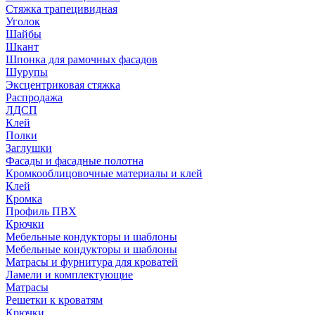
Стяжка трапецивидная
Уголок
Шайбы
Шкант
Шпонка для рамочных фасадов
Шурупы
Эксцентриковая стяжка
Распродажа
ЛДСП
Клей
Полки
Заглушки
Фасады и фасадные полотна
Кромкооблицовочные материалы и клей
Клей
Кромка
Профиль ПВХ
Крючки
Мебельные кондукторы и шаблоны
Мебельные кондукторы и шаблоны
Матрасы и фурнитура для кроватей
Ламели и комплектующие
Матрасы
Решетки к кроватям
Крючки