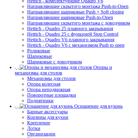
Hettich - комплектующие Quadro V6
Направляющие скрытого монтажа Push-to-Open
Направляющие шариковые Push + Soft closing
Направляющие шариковые Push-to-Open
Направляющие скрытого монтажа с доводчиком
Hettich - Quadro 25 плавного закрывания
Hettich - Quadro 25 с функцией Stop Control
Hettich - Quadro V6 плавного закрывания
Hettich - Quadro V6 с механизмом Push to open
Роликовые
Шариковые
Шариковые с доводчиком
Опоры и
механизмы для столов
Механизмы для столов
Опора колесная
Опора неподвижная
Поворотные площадки
Подпятники
Оснащение для кухонь
Барные аксессуары
Корзины для кухни
Крепление
Лотки
Организации