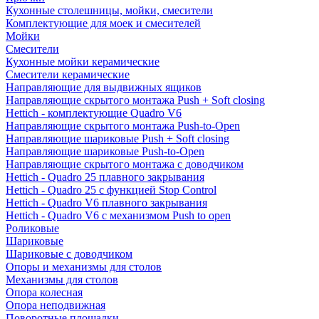
Кухонные столешницы, мойки, смесители
Комплектующие для моек и смесителей
Мойки
Смесители
Кухонные мойки керамические
Смесители керамические
Направляющие для выдвижных ящиков
Направляющие скрытого монтажа Push + Soft closing
Hettich - комплектующие Quadro V6
Направляющие скрытого монтажа Push-to-Open
Направляющие шариковые Push + Soft closing
Направляющие шариковые Push-to-Open
Направляющие скрытого монтажа с доводчиком
Hettich - Quadro 25 плавного закрывания
Hettich - Quadro 25 с функцией Stop Control
Hettich - Quadro V6 плавного закрывания
Hettich - Quadro V6 с механизмом Push to open
Роликовые
Шариковые
Шариковые с доводчиком
Опоры и механизмы для столов
Механизмы для столов
Опора колесная
Опора неподвижная
Поворотные площадки