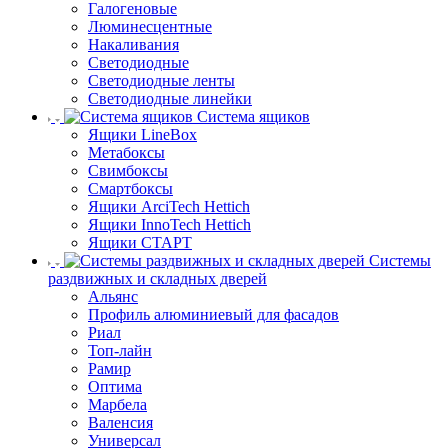
Галогеновые
Люминесцентные
Накаливания
Светодиодные
Светодиодные ленты
Светодиодные линейки
Система ящиков
Ящики LineBox
Метабоксы
Свимбоксы
Смартбоксы
Ящики ArciTech Hettich
Ящики InnoTech Hettich
Ящики СТАРТ
Системы
раздвижных и складных дверей
Альянс
Профиль алюминиевый для фасадов
Риал
Топ-лайн
Рамир
Оптима
Марбела
Валенсия
Универсал