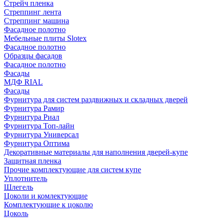
Стрейч пленка
Стреппинг лента
Стреппинг машина
Фасадное полотно
Мебельные плиты Slotex
Фасадное полотно
Образцы фасадов
Фасадное полотно
Фасады
МДФ RIAL
Фасады
Фурнитура для систем раздвижных и складных дверей
Фурнитура Рамир
Фурнитура Риал
Фурнитура Топ-лайн
Фурнитура Универсал
Фурнитура Оптима
Декоративные материалы для наполнения дверей-купе
Защитная пленка
Прочие комплектующие для систем купе
Уплотнитель
Шлегель
Цоколи и комлектующие
Комплектующие к цоколю
Цоколь