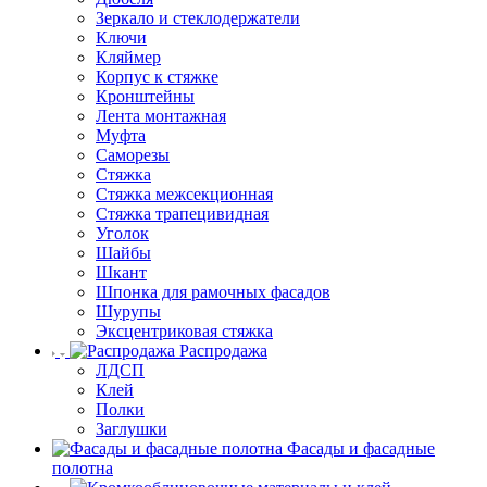
Зеркало и стеклодержатели
Ключи
Кляймер
Корпус к стяжке
Кронштейны
Лента монтажная
Муфта
Саморезы
Стяжка
Стяжка межсекционная
Стяжка трапецивидная
Уголок
Шайбы
Шкант
Шпонка для рамочных фасадов
Шурупы
Эксцентриковая стяжка
Распродажа
ЛДСП
Клей
Полки
Заглушки
Фасады и фасадные
полотна