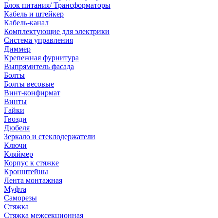
Блок питания/ Трансформаторы
Кабель и штейкер
Кабель-канал
Комплектующие для электрики
Система управления
Диммер
Крепежная фурнитура
Выпрямитель фасада
Болты
Болты весовые
Винт-конфирмат
Винты
Гайки
Гвозди
Дюбеля
Зеркало и стеклодержатели
Ключи
Кляймер
Корпус к стяжке
Кронштейны
Лента монтажная
Муфта
Саморезы
Стяжка
Стяжка межсекционная