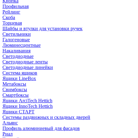
Кнопка
Профильная
Рейлинг
Скоба
Торцевая
Шайбы и втулки для установки ручек
Светильники
Галогеновые
Люминесцентные
Накаливания
Светодиодные
Светодиодные ленты
Светодиодные линейки
Система ящиков
Ящики LineBox
Метабоксы
Свимбоксы
Смартбоксы
Ящики ArciTech Hettich
Ящики InnoTech Hettich
Ящики СТАРТ
Системы раздвижных и складных дверей
Альянс
Профиль алюминиевый для фасадов
Риал