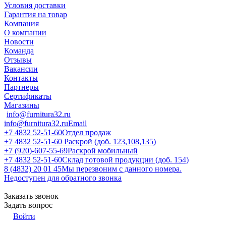
Условия доставки
Гарантия на товар
Компания
О компании
Новости
Команда
Отзывы
Вакансии
Контакты
Партнеры
Сертификаты
Магазины
info@furnitura32.ru
info@furnitura32.ru
Email
+7 4832 52-51-60
Отдел продаж
+7 4832 52-51-60
Раскрой (доб. 123,108,135)
+7 (920)-607-55-69
Раскрой мобильный
+7 4832 52-51-60
Склад готовой продукции (доб. 154)
8 (4832) 20 01 45
Мы перезвоним с данного номера.
Недоступен для обратного звонка
Заказать звонок
Задать вопрос
Войти