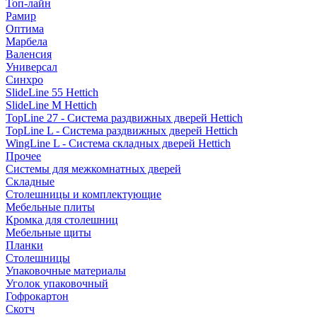
Топ-лайн
Рамир
Оптима
Марбела
Валенсия
Универсал
Синхро
SlideLine 55 Hettich
SlideLine M Hettich
TopLine 27 - Система раздвижных дверей Hettich
TopLine L - Система раздвижных дверей Hettich
WingLine L - Система складных дверей Hettich
Прочее
Системы для межкомнатных дверей
Складные
Столешницы и комплектующие
Мебельные плиты
Кромка для столешниц
Мебельные щиты
Планки
Столешницы
Упаковочные материалы
Уголок упаковочный
Гофрокартон
Скотч