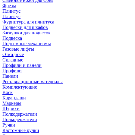
Сменные ножи для фрез
Фрезы
Плинтус
Плинтус
Фурнитура для плинтуса
Подвески для шкафов
Заглушки для подвесок
Подвеска
Подъемные механизмы
Газовые лифты
Откидные
Складные
Профили и панели
Профили
Панели
Реставрационные материалы
Комплектующие
Воск
Карандаши
Маркеры
Штрихи
Полкодержатели
Полкодержатели
Ручки
Кастомные ручки