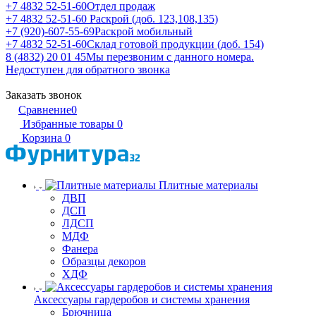
+7 4832 52-51-60
Отдел продаж
+7 4832 52-51-60
Раскрой (доб. 123,108,135)
+7 (920)-607-55-69
Раскрой мобильный
+7 4832 52-51-60
Склад готовой продукции (доб. 154)
8 (4832) 20 01 45
Мы перезвоним с данного номера.
Недоступен для обратного звонка
Заказать звонок
Сравнение
0
Избранные товары
0
Корзина
0
Плитные материалы
ДВП
ДСП
ЛДСП
МДФ
Фанера
Образцы декоров
ХДФ
Аксессуары гардеробов и системы хранения
Брючница