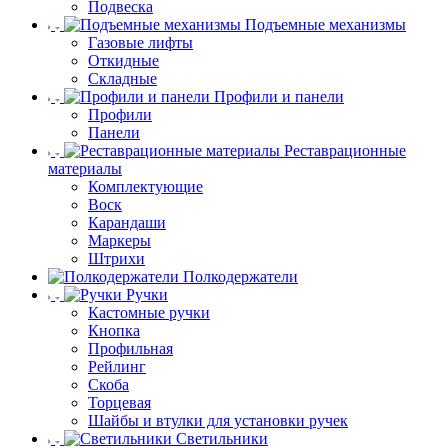
Подвеска
Подъемные механизмы
Газовые лифты
Откидные
Складные
Профили и панели
Профили
Панели
Реставрационные
материалы
Комплектующие
Воск
Карандаши
Маркеры
Штрихи
Полкодержатели
Ручки
Кастомные ручки
Кнопка
Профильная
Рейлинг
Скоба
Торцевая
Шайбы и втулки для установки ручек
Светильники