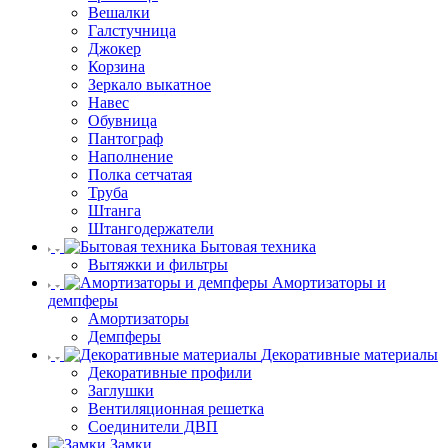
Вешалки
Галстучница
Джокер
Корзина
Зеркало выкатное
Навес
Обувница
Пантограф
Наполнение
Полка сетчатая
Труба
Штанга
Штангодержатели
Бытовая техника
Вытяжки и фильтры
Амортизаторы и
демпферы
Амортизаторы
Демпферы
Декоративные материалы
Декоративные профили
Заглушки
Вентиляционная решетка
Соединители ДВП
Замки