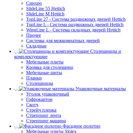
Синхро
SlideLine 55 Hettich
SlideLine M Hettich
TopLine 27 - Система раздвижных дверей Hettich
TopLine L - Система раздвижных дверей Hettich
WingLine L - Система складных дверей Hettich
Прочее
Системы для межкомнатных дверей
Складные
Столешницы и
комплектующие
Мебельные плиты
Кромка для столешниц
Мебельные щиты
Планки
Столешницы
Упаковочные материалы
Уголок упаковочный
Гофрокартон
Скотч
Стрейч пленка
Стреппинг лента
Стреппинг машина
Фасадное полотно
Мебельные плиты Slotex