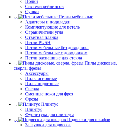
Полки
Система рейлингов
Сушки
Петли мебельные
Адаптеры и подкладки
Комплектующие для петель
Ограничители угла
Ответная планка
Петли PUSH
Петли мебельные без доводчика
Петли мебельные с доводчиком
Петли распашные для стекла
Пилы дисковые,
сверла, фрезы
Аксессуары
Пилы основные
Пилы подрезные
Сверла
Сменные ножи для фрез
Фрезы
Плинтус
Плинтус
Фурнитура для плинтуса
Подвески для шкафов
Заглушки для подвесок