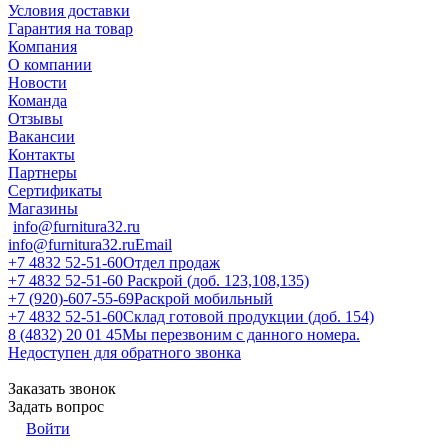
Условия доставки
Гарантия на товар
Компания
О компании
Новости
Команда
Отзывы
Вакансии
Контакты
Партнеры
Сертификаты
Магазины
info@furnitura32.ru
info@furnitura32.ru
Email
+7 4832 52-51-60
Отдел продаж
+7 4832 52-51-60
Раскрой (доб. 123,108,135)
+7 (920)-607-55-69
Раскрой мобильный
+7 4832 52-51-60
Склад готовой продукции (доб. 154)
8 (4832) 20 01 45
Мы перезвоним с данного номера.
Недоступен для обратного звонка
Заказать звонок
Задать вопрос
Войти