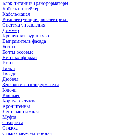
Блок питания/ Трансформаторы
Кабель и штейкер
Кабель-канал
Комплектующие для электрики
Система управления
Диммер
Крепежная фурнитура
Выпрямитель фасада
Болты
Болты весовые
Винт-конфирмат
Винты
Гайки
Гвозди
Дюбеля
Зеркало и стеклодержатели
Ключи
Кляймер
Корпус к стяжке
Кронштейны
Лента монтажная
Муфта
Саморезы
Стяжка
Стяжка межсекционная