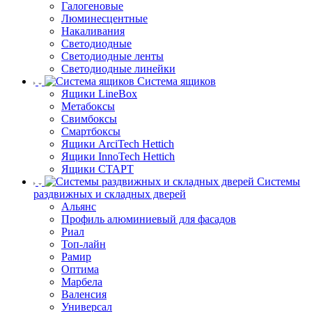
Галогеновые
Люминесцентные
Накаливания
Светодиодные
Светодиодные ленты
Светодиодные линейки
Система ящиков
Ящики LineBox
Метабоксы
Свимбоксы
Смартбоксы
Ящики ArciTech Hettich
Ящики InnoTech Hettich
Ящики СТАРТ
Системы
раздвижных и складных дверей
Альянс
Профиль алюминиевый для фасадов
Риал
Топ-лайн
Рамир
Оптима
Марбела
Валенсия
Универсал