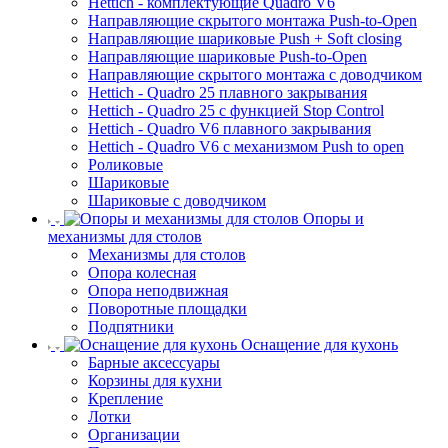
Hettich - комплектующие Quadro V6
Направляющие скрытого монтажа Push-to-Open
Направляющие шариковые Push + Soft closing
Направляющие шариковые Push-to-Open
Направляющие скрытого монтажа с доводчиком
Hettich - Quadro 25 плавного закрывания
Hettich - Quadro 25 с функцией Stop Control
Hettich - Quadro V6 плавного закрывания
Hettich - Quadro V6 с механизмом Push to open
Роликовые
Шариковые
Шариковые с доводчиком
Опоры и
механизмы для столов
Механизмы для столов
Опора колесная
Опора неподвижная
Поворотные площадки
Подпятники
Оснащение для кухонь
Барные аксессуары
Корзины для кухни
Крепление
Лотки
Организации