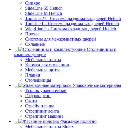
Синхро
SlideLine 55 Hettich
SlideLine M Hettich
TopLine 27 - Система раздвижных дверей Hettich
TopLine L - Система раздвижных дверей Hettich
WingLine L - Система складных дверей Hettich
Прочее
Системы для межкомнатных дверей
Складные
Столешницы и
комплектующие
Мебельные плиты
Кромка для столешниц
Мебельные щиты
Планки
Столешницы
Упаковочные материалы
Уголок упаковочный
Гофрокартон
Скотч
Стрейч пленка
Стреппинг лента
Стреппинг машина
Фасадное полотно
Мебельные плиты Slotex