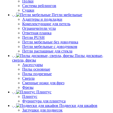
Полки
Система рейлингов
Сушки
Петли мебельные
Адаптеры и подкладки
Комплектующие для петель
Ограничители угла
Ответная планка
Петли PUSH
Петли мебельные без доводчика
Петли мебельные с доводчиком
Петли распашные для стекла
Пилы дисковые,
сверла, фрезы
Аксессуары
Пилы основные
Пилы подрезные
Сверла
Сменные ножи для фрез
Фрезы
Плинтус
Плинтус
Фурнитура для плинтуса
Подвески для шкафов
Заглушки для подвесок