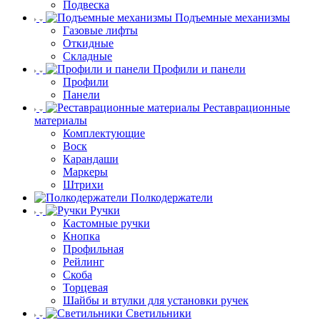
Подвеска
Подъемные механизмы
Газовые лифты
Откидные
Складные
Профили и панели
Профили
Панели
Реставрационные
материалы
Комплектующие
Воск
Карандаши
Маркеры
Штрихи
Полкодержатели
Ручки
Кастомные ручки
Кнопка
Профильная
Рейлинг
Скоба
Торцевая
Шайбы и втулки для установки ручек
Светильники