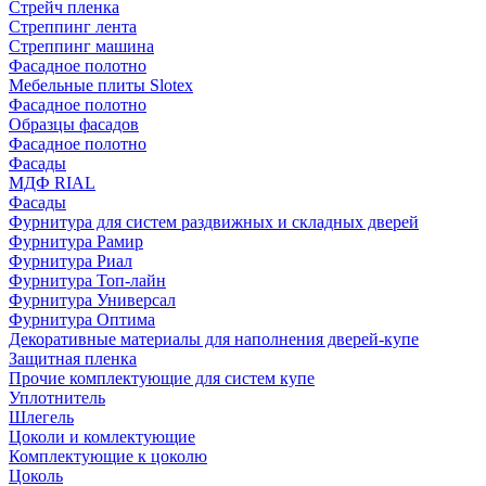
Стрейч пленка
Стреппинг лента
Стреппинг машина
Фасадное полотно
Мебельные плиты Slotex
Фасадное полотно
Образцы фасадов
Фасадное полотно
Фасады
МДФ RIAL
Фасады
Фурнитура для систем раздвижных и складных дверей
Фурнитура Рамир
Фурнитура Риал
Фурнитура Топ-лайн
Фурнитура Универсал
Фурнитура Оптима
Декоративные материалы для наполнения дверей-купе
Защитная пленка
Прочие комплектующие для систем купе
Уплотнитель
Шлегель
Цоколи и комлектующие
Комплектующие к цоколю
Цоколь