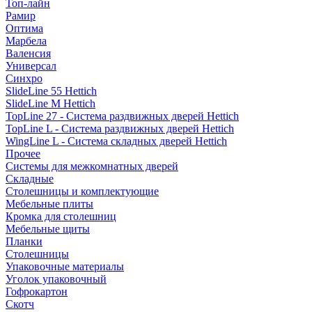
Топ-лайн
Рамир
Оптима
Марбела
Валенсия
Универсал
Синхро
SlideLine 55 Hettich
SlideLine M Hettich
TopLine 27 - Система раздвижных дверей Hettich
TopLine L - Система раздвижных дверей Hettich
WingLine L - Система складных дверей Hettich
Прочее
Системы для межкомнатных дверей
Складные
Столешницы и комплектующие
Мебельные плиты
Кромка для столешниц
Мебельные щиты
Планки
Столешницы
Упаковочные материалы
Уголок упаковочный
Гофрокартон
Скотч