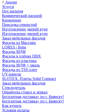
Акции
Услуги
Цех раскроя
Коммерческий раскрой
Кромление
Присадка отверстий
Изготовление дверей купе
Изготовление дверей купе
Заказ мебельных фасадов
Фасады из Массива
LORES / Бора
Фасады МДФ
Фасады в плёнке ПВХ
Фасады из пластика
Фасады МДФ + эмаль
Фасады из TSS плит
UV-панели
SLOTEX. Плиты Solid Compact
Заказ мебельных фасадов
Стеклодеталь
Обработка стекол и зеркал
Бесплатная доставка» по г. Брянску!
Бесплатная доставка» по г. Брянску!
Как купить
Условия оплаты