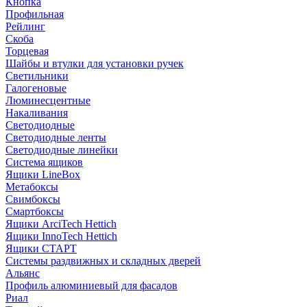
Кнопка
Профильная
Рейлинг
Скоба
Торцевая
Шайбы и втулки для установки ручек
Светильники
Галогеновые
Люминесцентные
Накаливания
Светодиодные
Светодиодные ленты
Светодиодные линейки
Система ящиков
Ящики LineBox
Метабоксы
Свимбоксы
Смартбоксы
Ящики ArciTech Hettich
Ящики InnoTech Hettich
Ящики СТАРТ
Системы раздвижных и складных дверей
Альянс
Профиль алюминиевый для фасадов
Риал