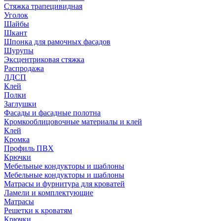
Стяжка трапецивидная
Уголок
Шайбы
Шкант
Шпонка для рамочных фасадов
Шурупы
Эксцентриковая стяжка
Распродажа
ЛДСП
Клей
Полки
Заглушки
Фасады и фасадные полотна
Кромкооблицовочные материалы и клей
Клей
Кромка
Профиль ПВХ
Крючки
Мебельные кондукторы и шаблоны
Мебельные кондукторы и шаблоны
Матрасы и фурнитура для кроватей
Ламели и комплектующие
Матрасы
Решетки к кроватям
Крючки