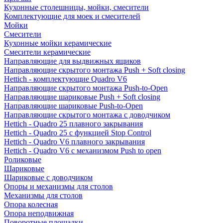
Кухонные столешницы, мойки, смесители
Комплектующие для моек и смесителей
Мойки
Смесители
Кухонные мойки керамические
Смесители керамические
Направляющие для выдвижных ящиков
Направляющие скрытого монтажа Push + Soft closing
Hettich - комплектующие Quadro V6
Направляющие скрытого монтажа Push-to-Open
Направляющие шариковые Push + Soft closing
Направляющие шариковые Push-to-Open
Направляющие скрытого монтажа с доводчиком
Hettich - Quadro 25 плавного закрывания
Hettich - Quadro 25 с функцией Stop Control
Hettich - Quadro V6 плавного закрывания
Hettich - Quadro V6 с механизмом Push to open
Роликовые
Шариковые
Шариковые с доводчиком
Опоры и механизмы для столов
Механизмы для столов
Опора колесная
Опора неподвижная
Поворотные площадки