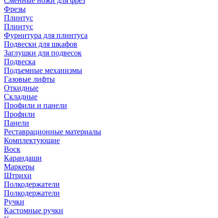
Сменные ножи для фрез
Фрезы
Плинтус
Плинтус
Фурнитура для плинтуса
Подвески для шкафов
Заглушки для подвесок
Подвеска
Подъемные механизмы
Газовые лифты
Откидные
Складные
Профили и панели
Профили
Панели
Реставрационные материалы
Комплектующие
Воск
Карандаши
Маркеры
Штрихи
Полкодержатели
Полкодержатели
Ручки
Кастомные ручки