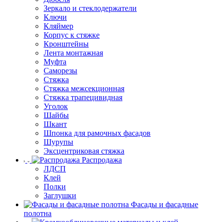
Зеркало и стеклодержатели
Ключи
Кляймер
Корпус к стяжке
Кронштейны
Лента монтажная
Муфта
Саморезы
Стяжка
Стяжка межсекционная
Стяжка трапецивидная
Уголок
Шайбы
Шкант
Шпонка для рамочных фасадов
Шурупы
Эксцентриковая стяжка
Распродажа
ЛДСП
Клей
Полки
Заглушки
Фасады и фасадные
полотна