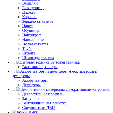
Вешалки
Галстучница
Джокер
Корзина
Зеркало выкатное
Навес
Обувница
Пантограф
Наполнение
Полка сетчатая
Труба
Штанга
Штангодержатели
Бытовая техника
Вытяжки и фильтры
Амортизаторы и
демпферы
Амортизаторы
Демпферы
Декоративные материалы
Декоративные профили
Заглушки
Вентиляционная решетка
Соединители ДВП
Замки