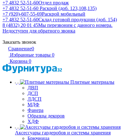
+7 4832 52-51-60
Отдел продаж
+7 4832 52-51-60
Раскрой (доб. 123,108,135)
+7 (920)-607-55-69
Раскрой мобильный
+7 4832 52-51-60
Склад готовой продукции (доб. 154)
8 (4832) 20 01 45
Мы перезвоним с данного номера.
Недоступен для обратного звонка
Заказать звонок
Сравнение
0
Избранные товары
0
Корзина
0
Плитные материалы
ДВП
ДСП
ЛДСП
МДФ
Фанера
Образцы декоров
ХДФ
Аксессуары гардеробов и системы хранения
Брючница