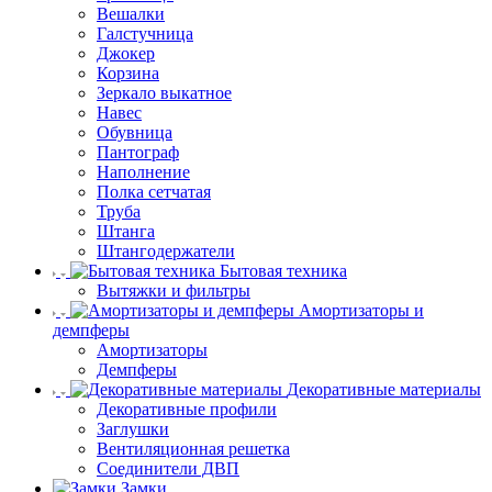
Вешалки
Галстучница
Джокер
Корзина
Зеркало выкатное
Навес
Обувница
Пантограф
Наполнение
Полка сетчатая
Труба
Штанга
Штангодержатели
Бытовая техника
Вытяжки и фильтры
Амортизаторы и
демпферы
Амортизаторы
Демпферы
Декоративные материалы
Декоративные профили
Заглушки
Вентиляционная решетка
Соединители ДВП
Замки