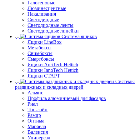
Галогеновые
Люминесцентные
Накаливания
Светодиодные
Светодиодные ленты
Светодиодные линейки
Система ящиков
Ящики LineBox
Метабоксы
Свимбоксы
Смартбоксы
Ящики ArciTech Hettich
Ящики InnoTech Hettich
Ящики СТАРТ
Системы
раздвижных и складных дверей
Альянс
Профиль алюминиевый для фасадов
Риал
Топ-лайн
Рамир
Оптима
Марбела
Валенсия
Универсал