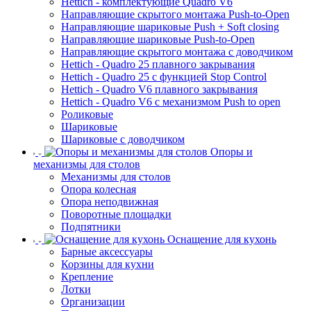
Hettich - комплектующие Quadro V6
Направляющие скрытого монтажа Push-to-Open
Направляющие шариковые Push + Soft closing
Направляющие шариковые Push-to-Open
Направляющие скрытого монтажа с доводчиком
Hettich - Quadro 25 плавного закрывания
Hettich - Quadro 25 с функцией Stop Control
Hettich - Quadro V6 плавного закрывания
Hettich - Quadro V6 с механизмом Push to open
Роликовые
Шариковые
Шариковые с доводчиком
Опоры и
механизмы для столов
Механизмы для столов
Опора колесная
Опора неподвижная
Поворотные площадки
Подпятники
Оснащение для кухонь
Барные аксессуары
Корзины для кухни
Крепление
Лотки
Организации