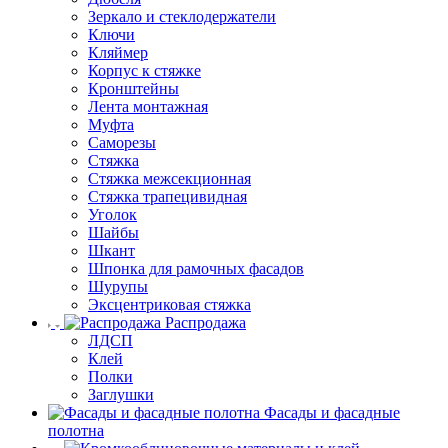
Зеркало и стеклодержатели
Ключи
Кляймер
Корпус к стяжке
Кронштейны
Лента монтажная
Муфта
Саморезы
Стяжка
Стяжка межсекционная
Стяжка трапецивидная
Уголок
Шайбы
Шкант
Шпонка для рамочных фасадов
Шурупы
Эксцентриковая стяжка
Распродажа
ЛДСП
Клей
Полки
Заглушки
Фасады и фасадные
полотна