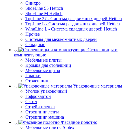
Синхро
SlideLine 55 Hettich
SlideLine M Hettich
TopLine 27 - Система раздвижных дверей Hettich
TopLine L - Система раздвижных дверей Hettich
WingLine L - Система складных дверей Hettich
Прочее
Системы для межкомнатных дверей
Складные
Столешницы и
комплектующие
Мебельные плиты
Кромка для столешниц
Мебельные щиты
Планки
Столешницы
Упаковочные материалы
Уголок упаковочный
Гофрокартон
Скотч
Стрейч пленка
Стреппинг лента
Стреппинг машина
Фасадное полотно
Мебельные плиты Slotex