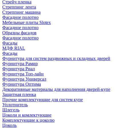
Стрейч пленка
Стреппинг лента
Стреппинг машина
Фасадное полотно
Мебельные плиты Slotex
Фасадное полотно
Образцы фасадов
Фасадное полотно
Фасады
МДФ RIAL
Фасады
Фурнитура для систем раздвижных и складных дверей
Фурнитура Рамир
Фурнитура Риал
Фурнитура Топ-лайн
Фурнитура Универсал
Фурнитура Оптима
Декоративные материалы для наполнения дверей-купе
Защитная пленка
Прочие комплектующие для систем купе
Уплотнитель
Шлегель
Цоколи и комлектующие
Комплектующие к цоколю
Цоколь