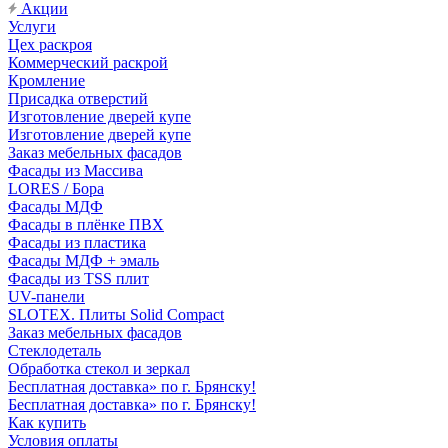
Акции
Услуги
Цех раскроя
Коммерческий раскрой
Кромление
Присадка отверстий
Изготовление дверей купе
Изготовление дверей купе
Заказ мебельных фасадов
Фасады из Массива
LORES / Бора
Фасады МДФ
Фасады в плёнке ПВХ
Фасады из пластика
Фасады МДФ + эмаль
Фасады из TSS плит
UV-панели
SLOTEX. Плиты Solid Compact
Заказ мебельных фасадов
Стеклодеталь
Обработка стекол и зеркал
Бесплатная доставка» по г. Брянску!
Бесплатная доставка» по г. Брянску!
Как купить
Условия оплаты