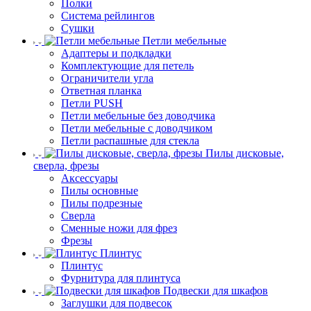
Полки
Система рейлингов
Сушки
Петли мебельные
Адаптеры и подкладки
Комплектующие для петель
Ограничители угла
Ответная планка
Петли PUSH
Петли мебельные без доводчика
Петли мебельные с доводчиком
Петли распашные для стекла
Пилы дисковые,
сверла, фрезы
Аксессуары
Пилы основные
Пилы подрезные
Сверла
Сменные ножи для фрез
Фрезы
Плинтус
Плинтус
Фурнитура для плинтуса
Подвески для шкафов
Заглушки для подвесок