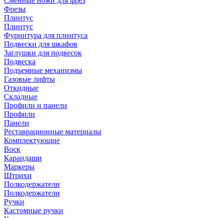
Сменные ножи для фрез
Фрезы
Плинтус
Плинтус
Фурнитура для плинтуса
Подвески для шкафов
Заглушки для подвесок
Подвеска
Подъемные механизмы
Газовые лифты
Откидные
Складные
Профили и панели
Профили
Панели
Реставрационные материалы
Комплектующие
Воск
Карандаши
Маркеры
Штрихи
Полкодержатели
Полкодержатели
Ручки
Кастомные ручки