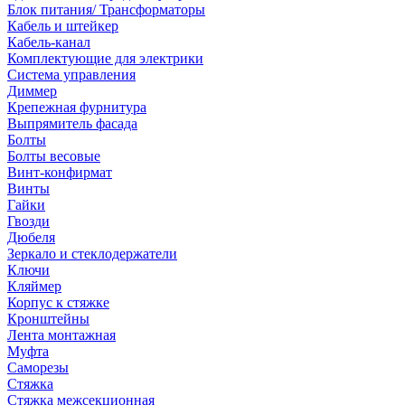
Блок питания/ Трансформаторы
Кабель и штейкер
Кабель-канал
Комплектующие для электрики
Система управления
Диммер
Крепежная фурнитура
Выпрямитель фасада
Болты
Болты весовые
Винт-конфирмат
Винты
Гайки
Гвозди
Дюбеля
Зеркало и стеклодержатели
Ключи
Кляймер
Корпус к стяжке
Кронштейны
Лента монтажная
Муфта
Саморезы
Стяжка
Стяжка межсекционная