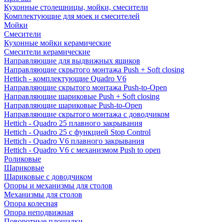
Кухонные столешницы, мойки, смесители
Комплектующие для моек и смесителей
Мойки
Смесители
Кухонные мойки керамические
Смесители керамические
Направляющие для выдвижных ящиков
Направляющие скрытого монтажа Push + Soft closing
Hettich - комплектующие Quadro V6
Направляющие скрытого монтажа Push-to-Open
Направляющие шариковые Push + Soft closing
Направляющие шариковые Push-to-Open
Направляющие скрытого монтажа с доводчиком
Hettich - Quadro 25 плавного закрывания
Hettich - Quadro 25 с функцией Stop Control
Hettich - Quadro V6 плавного закрывания
Hettich - Quadro V6 с механизмом Push to open
Роликовые
Шариковые
Шариковые с доводчиком
Опоры и механизмы для столов
Механизмы для столов
Опора колесная
Опора неподвижная
Поворотные площадки