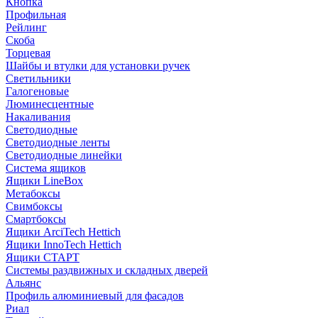
Кнопка
Профильная
Рейлинг
Скоба
Торцевая
Шайбы и втулки для установки ручек
Светильники
Галогеновые
Люминесцентные
Накаливания
Светодиодные
Светодиодные ленты
Светодиодные линейки
Система ящиков
Ящики LineBox
Метабоксы
Свимбоксы
Смартбоксы
Ящики ArciTech Hettich
Ящики InnoTech Hettich
Ящики СТАРТ
Системы раздвижных и складных дверей
Альянс
Профиль алюминиевый для фасадов
Риал