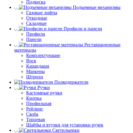
Подвеска
Подъемные механизмы
Газовые лифты
Откидные
Складные
Профили и панели
Профили
Панели
Реставрационные
материалы
Комплектующие
Воск
Карандаши
Маркеры
Штрихи
Полкодержатели
Ручки
Кастомные ручки
Кнопка
Профильная
Рейлинг
Скоба
Торцевая
Шайбы и втулки для установки ручек
Светильники