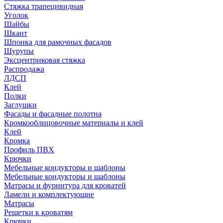
Стяжка трапецивидная
Уголок
Шайбы
Шкант
Шпонка для рамочных фасадов
Шурупы
Эксцентриковая стяжка
Распродажа
ЛДСП
Клей
Полки
Заглушки
Фасады и фасадные полотна
Кромкооблицовочные материалы и клей
Клей
Кромка
Профиль ПВХ
Крючки
Мебельные кондукторы и шаблоны
Мебельные кондукторы и шаблоны
Матрасы и фурнитура для кроватей
Ламели и комплектующие
Матрасы
Решетки к кроватям
Крючки