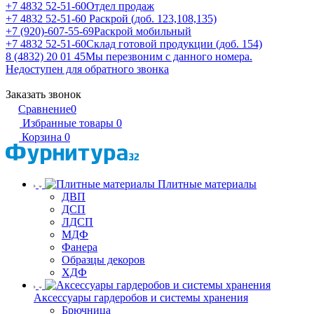
+7 4832 52-51-60
Отдел продаж
+7 4832 52-51-60
Раскрой (доб. 123,108,135)
+7 (920)-607-55-69
Раскрой мобильный
+7 4832 52-51-60
Склад готовой продукции (доб. 154)
8 (4832) 20 01 45
Мы перезвоним с данного номера.
Недоступен для обратного звонка
Заказать звонок
Сравнение
0
Избранные товары
0
Корзина
0
Плитные материалы
ДВП
ДСП
ЛДСП
МДФ
Фанера
Образцы декоров
ХДФ
Аксессуары гардеробов и системы хранения
Брючница