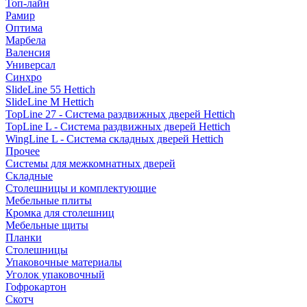
Топ-лайн
Рамир
Оптима
Марбела
Валенсия
Универсал
Синхро
SlideLine 55 Hettich
SlideLine M Hettich
TopLine 27 - Система раздвижных дверей Hettich
TopLine L - Система раздвижных дверей Hettich
WingLine L - Система складных дверей Hettich
Прочее
Системы для межкомнатных дверей
Складные
Столешницы и комплектующие
Мебельные плиты
Кромка для столешниц
Мебельные щиты
Планки
Столешницы
Упаковочные материалы
Уголок упаковочный
Гофрокартон
Скотч