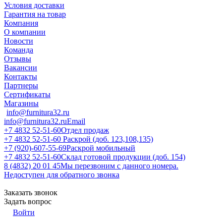
Условия доставки
Гарантия на товар
Компания
О компании
Новости
Команда
Отзывы
Вакансии
Контакты
Партнеры
Сертификаты
Магазины
info@furnitura32.ru
info@furnitura32.ru
Email
+7 4832 52-51-60
Отдел продаж
+7 4832 52-51-60
Раскрой (доб. 123,108,135)
+7 (920)-607-55-69
Раскрой мобильный
+7 4832 52-51-60
Склад готовой продукции (доб. 154)
8 (4832) 20 01 45
Мы перезвоним с данного номера.
Недоступен для обратного звонка
Заказать звонок
Задать вопрос
Войти