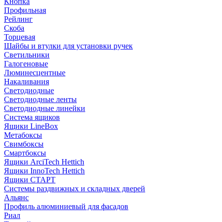
Кнопка
Профильная
Рейлинг
Скоба
Торцевая
Шайбы и втулки для установки ручек
Светильники
Галогеновые
Люминесцентные
Накаливания
Светодиодные
Светодиодные ленты
Светодиодные линейки
Система ящиков
Ящики LineBox
Метабоксы
Свимбоксы
Смартбоксы
Ящики ArciTech Hettich
Ящики InnoTech Hettich
Ящики СТАРТ
Системы раздвижных и складных дверей
Альянс
Профиль алюминиевый для фасадов
Риал