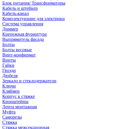
Блок питания/ Трансформаторы
Кабель и штейкер
Кабель-канал
Комплектующие для электрики
Система управления
Диммер
Крепежная фурнитура
Выпрямитель фасада
Болты
Болты весовые
Винт-конфирмат
Винты
Гайки
Гвозди
Дюбеля
Зеркало и стеклодержатели
Ключи
Кляймер
Корпус к стяжке
Кронштейны
Лента монтажная
Муфта
Саморезы
Стяжка
Стяжка межсекционная