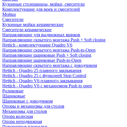
Кухонные столешницы, мойки, смесители
Комплектующие для моек и смесителей
Мойки
Смесители
Кухонные мойки керамические
Смесители керамические
Направляющие для выдвижных ящиков
Направляющие скрытого монтажа Push + Soft closing
Hettich - комплектующие Quadro V6
Направляющие скрытого монтажа Push-to-Open
Направляющие шариковые Push + Soft closing
Направляющие шариковые Push-to-Open
Направляющие скрытого монтажа с доводчиком
Hettich - Quadro 25 плавного закрывания
Hettich - Quadro 25 с функцией Stop Control
Hettich - Quadro V6 плавного закрывания
Hettich - Quadro V6 с механизмом Push to open
Роликовые
Шариковые
Шариковые с доводчиком
Опоры и механизмы для столов
Механизмы для столов
Опора колесная
Опора неподвижная
Поворотные площадки