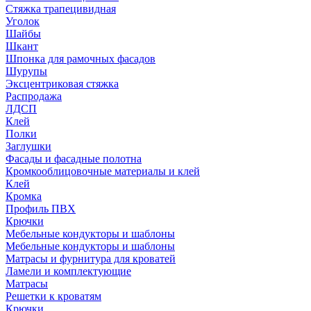
Стяжка трапецивидная
Уголок
Шайбы
Шкант
Шпонка для рамочных фасадов
Шурупы
Эксцентриковая стяжка
Распродажа
ЛДСП
Клей
Полки
Заглушки
Фасады и фасадные полотна
Кромкооблицовочные материалы и клей
Клей
Кромка
Профиль ПВХ
Крючки
Мебельные кондукторы и шаблоны
Мебельные кондукторы и шаблоны
Матрасы и фурнитура для кроватей
Ламели и комплектующие
Матрасы
Решетки к кроватям
Крючки