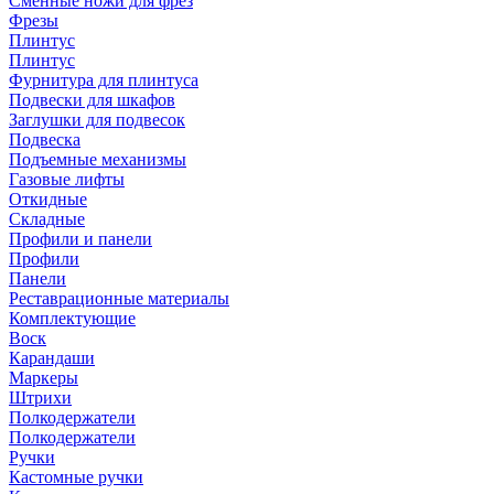
Сменные ножи для фрез
Фрезы
Плинтус
Плинтус
Фурнитура для плинтуса
Подвески для шкафов
Заглушки для подвесок
Подвеска
Подъемные механизмы
Газовые лифты
Откидные
Складные
Профили и панели
Профили
Панели
Реставрационные материалы
Комплектующие
Воск
Карандаши
Маркеры
Штрихи
Полкодержатели
Полкодержатели
Ручки
Кастомные ручки