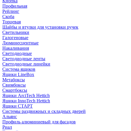
Кнопка
Профильная
Рейлинг
Скоба
Торцевая
Шайбы и втулки для установки ручек
Светильники
Галогеновые
Люминесцентные
Накаливания
Светодиодные
Светодиодные ленты
Светодиодные линейки
Система ящиков
Ящики LineBox
Метабоксы
Свимбоксы
Смартбоксы
Ящики ArciTech Hettich
Ящики InnoTech Hettich
Ящики СТАРТ
Системы раздвижных и складных дверей
Альянс
Профиль алюминиевый для фасадов
Риал