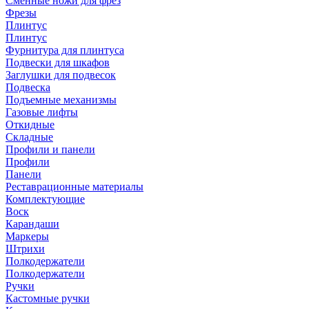
Сменные ножи для фрез
Фрезы
Плинтус
Плинтус
Фурнитура для плинтуса
Подвески для шкафов
Заглушки для подвесок
Подвеска
Подъемные механизмы
Газовые лифты
Откидные
Складные
Профили и панели
Профили
Панели
Реставрационные материалы
Комплектующие
Воск
Карандаши
Маркеры
Штрихи
Полкодержатели
Полкодержатели
Ручки
Кастомные ручки