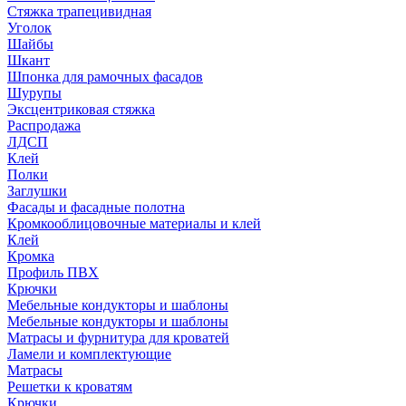
Стяжка трапецивидная
Уголок
Шайбы
Шкант
Шпонка для рамочных фасадов
Шурупы
Эксцентриковая стяжка
Распродажа
ЛДСП
Клей
Полки
Заглушки
Фасады и фасадные полотна
Кромкооблицовочные материалы и клей
Клей
Кромка
Профиль ПВХ
Крючки
Мебельные кондукторы и шаблоны
Мебельные кондукторы и шаблоны
Матрасы и фурнитура для кроватей
Ламели и комплектующие
Матрасы
Решетки к кроватям
Крючки