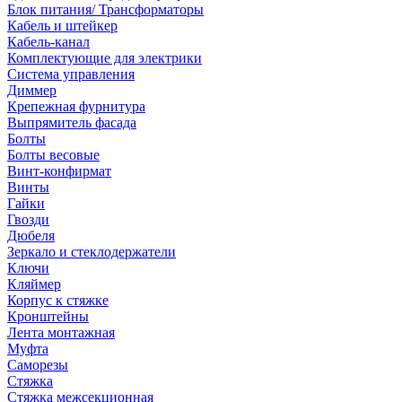
Блок питания/ Трансформаторы
Кабель и штейкер
Кабель-канал
Комплектующие для электрики
Система управления
Диммер
Крепежная фурнитура
Выпрямитель фасада
Болты
Болты весовые
Винт-конфирмат
Винты
Гайки
Гвозди
Дюбеля
Зеркало и стеклодержатели
Ключи
Кляймер
Корпус к стяжке
Кронштейны
Лента монтажная
Муфта
Саморезы
Стяжка
Стяжка межсекционная