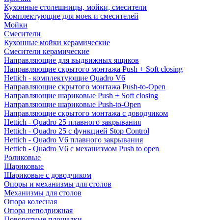
Кухонные столешницы, мойки, смесители
Комплектующие для моек и смесителей
Мойки
Смесители
Кухонные мойки керамические
Смесители керамические
Направляющие для выдвижных ящиков
Направляющие скрытого монтажа Push + Soft closing
Hettich - комплектующие Quadro V6
Направляющие скрытого монтажа Push-to-Open
Направляющие шариковые Push + Soft closing
Направляющие шариковые Push-to-Open
Направляющие скрытого монтажа с доводчиком
Hettich - Quadro 25 плавного закрывания
Hettich - Quadro 25 с функцией Stop Control
Hettich - Quadro V6 плавного закрывания
Hettich - Quadro V6 с механизмом Push to open
Роликовые
Шариковые
Шариковые с доводчиком
Опоры и механизмы для столов
Механизмы для столов
Опора колесная
Опора неподвижная
Поворотные площадки