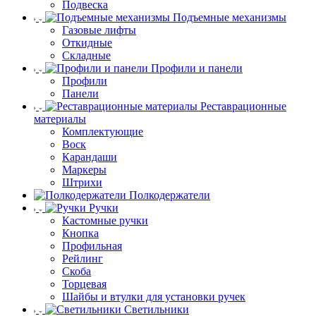
Подвеска
Подъемные механизмы
Газовые лифты
Откидные
Складные
Профили и панели
Профили
Панели
Реставрационные
материалы
Комплектующие
Воск
Карандаши
Маркеры
Штрихи
Полкодержатели
Ручки
Кастомные ручки
Кнопка
Профильная
Рейлинг
Скоба
Торцевая
Шайбы и втулки для установки ручек
Светильники