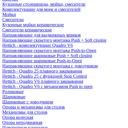
Кухонные столешницы, мойки, смесители
Комплектующие для моек и смесителей
Мойки
Смесители
Кухонные мойки керамические
Смесители керамические
Направляющие для выдвижных ящиков
Направляющие скрытого монтажа Push + Soft closing
Hettich - комплектующие Quadro V6
Направляющие скрытого монтажа Push-to-Open
Направляющие шариковые Push + Soft closing
Направляющие шариковые Push-to-Open
Направляющие скрытого монтажа с доводчиком
Hettich - Quadro 25 плавного закрывания
Hettich - Quadro 25 с функцией Stop Control
Hettich - Quadro V6 плавного закрывания
Hettich - Quadro V6 с механизмом Push to open
Роликовые
Шариковые
Шариковые с доводчиком
Опоры и механизмы для столов
Механизмы для столов
Опора колесная
Опора неподвижная
Поворотные площадки