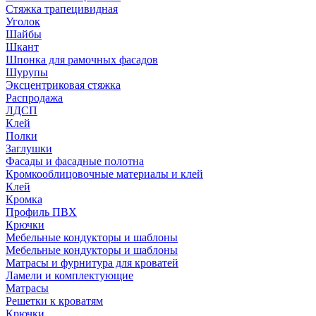
Стяжка трапецивидная
Уголок
Шайбы
Шкант
Шпонка для рамочных фасадов
Шурупы
Эксцентриковая стяжка
Распродажа
ЛДСП
Клей
Полки
Заглушки
Фасады и фасадные полотна
Кромкооблицовочные материалы и клей
Клей
Кромка
Профиль ПВХ
Крючки
Мебельные кондукторы и шаблоны
Мебельные кондукторы и шаблоны
Матрасы и фурнитура для кроватей
Ламели и комплектующие
Матрасы
Решетки к кроватям
Крючки