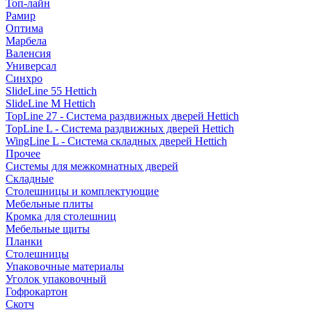
Топ-лайн
Рамир
Оптима
Марбела
Валенсия
Универсал
Синхро
SlideLine 55 Hettich
SlideLine M Hettich
TopLine 27 - Система раздвижных дверей Hettich
TopLine L - Система раздвижных дверей Hettich
WingLine L - Система складных дверей Hettich
Прочее
Системы для межкомнатных дверей
Складные
Столешницы и комплектующие
Мебельные плиты
Кромка для столешниц
Мебельные щиты
Планки
Столешницы
Упаковочные материалы
Уголок упаковочный
Гофрокартон
Скотч