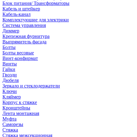
Блок питания/ Трансформаторы
Кабель и штейкер
Кабель-канал
Комплектующие для электрики
Система управления
Диммер
Крепежная фурнитура
Выпрямитель фасада
Болты
Болты весовые
Винт-конфирмат
Винты
Гайки
Гвозди
Дюбеля
Зеркало и стеклодержатели
Ключи
Кляймер
Корпус к стяжке
Кронштейны
Лента монтажная
Муфта
Саморезы
Стяжка
Стяжка межсекционная