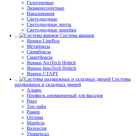
Галогеновые
Люминесцентные
Накаливания
Светодиодные
Светодиодные ленты
Светодиодные линейки
Система ящиков
Ящики LineBox
Метабоксы
Свимбоксы
Смартбоксы
Ящики ArciTech Hettich
Ящики InnoTech Hettich
Ящики СТАРТ
Системы
раздвижных и складных дверей
Альянс
Профиль алюминиевый для фасадов
Риал
Топ-лайн
Рамир
Оптима
Марбела
Валенсия
Универсал