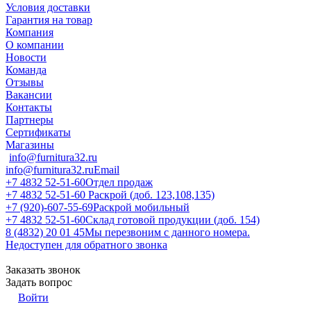
Условия доставки
Гарантия на товар
Компания
О компании
Новости
Команда
Отзывы
Вакансии
Контакты
Партнеры
Сертификаты
Магазины
info@furnitura32.ru
info@furnitura32.ru
Email
+7 4832 52-51-60
Отдел продаж
+7 4832 52-51-60
Раскрой (доб. 123,108,135)
+7 (920)-607-55-69
Раскрой мобильный
+7 4832 52-51-60
Склад готовой продукции (доб. 154)
8 (4832) 20 01 45
Мы перезвоним с данного номера.
Недоступен для обратного звонка
Заказать звонок
Задать вопрос
Войти