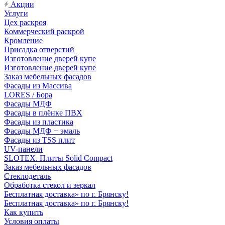
Акции
Услуги
Цех раскроя
Коммерческий раскрой
Кромление
Присадка отверстий
Изготовление дверей купе
Изготовление дверей купе
Заказ мебельных фасадов
Фасады из Массива
LORES / Бора
Фасады МДФ
Фасады в плёнке ПВХ
Фасады из пластика
Фасады МДФ + эмаль
Фасады из TSS плит
UV-панели
SLOTEX. Плиты Solid Compact
Заказ мебельных фасадов
Стеклодеталь
Обработка стекол и зеркал
Бесплатная доставка» по г. Брянску!
Бесплатная доставка» по г. Брянску!
Как купить
Условия оплаты