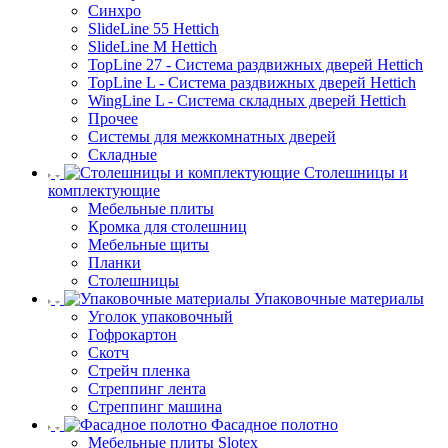
Синхро
SlideLine 55 Hettich
SlideLine M Hettich
TopLine 27 - Система раздвижных дверей Hettich
TopLine L - Система раздвижных дверей Hettich
WingLine L - Система складных дверей Hettich
Прочее
Системы для межкомнатных дверей
Складные
Столешницы и
комплектующие
Мебельные плиты
Кромка для столешниц
Мебельные щиты
Планки
Столешницы
Упаковочные материалы
Уголок упаковочный
Гофрокартон
Скотч
Стрейч пленка
Стреппинг лента
Стреппинг машина
Фасадное полотно
Мебельные плиты Slotex