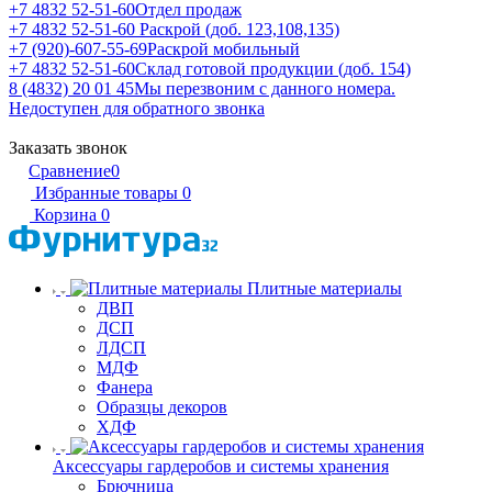
+7 4832 52-51-60
Отдел продаж
+7 4832 52-51-60
Раскрой (доб. 123,108,135)
+7 (920)-607-55-69
Раскрой мобильный
+7 4832 52-51-60
Склад готовой продукции (доб. 154)
8 (4832) 20 01 45
Мы перезвоним с данного номера.
Недоступен для обратного звонка
Заказать звонок
Сравнение
0
Избранные товары
0
Корзина
0
Плитные материалы
ДВП
ДСП
ЛДСП
МДФ
Фанера
Образцы декоров
ХДФ
Аксессуары гардеробов и системы хранения
Брючница