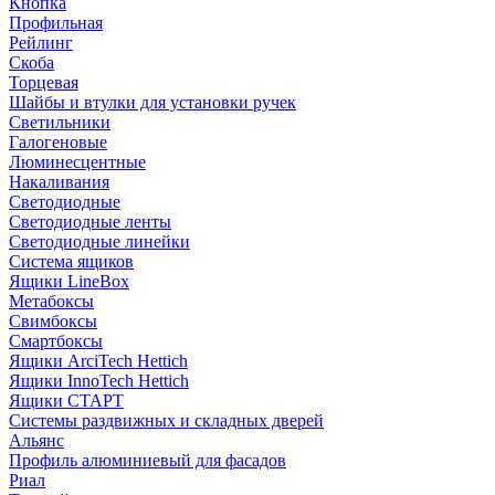
Кнопка
Профильная
Рейлинг
Скоба
Торцевая
Шайбы и втулки для установки ручек
Светильники
Галогеновые
Люминесцентные
Накаливания
Светодиодные
Светодиодные ленты
Светодиодные линейки
Система ящиков
Ящики LineBox
Метабоксы
Свимбоксы
Смартбоксы
Ящики ArciTech Hettich
Ящики InnoTech Hettich
Ящики СТАРТ
Системы раздвижных и складных дверей
Альянс
Профиль алюминиевый для фасадов
Риал