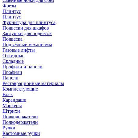
Сменные ножи для фрез
Фрезы
Плинтус
Плинтус
Фурнитура для плинтуса
Подвески для шкафов
Заглушки для подвесок
Подвеска
Подъемные механизмы
Газовые лифты
Откидные
Складные
Профили и панели
Профили
Панели
Реставрационные материалы
Комплектующие
Воск
Карандаши
Маркеры
Штрихи
Полкодержатели
Полкодержатели
Ручки
Кастомные ручки