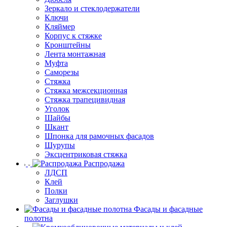
Зеркало и стеклодержатели
Ключи
Кляймер
Корпус к стяжке
Кронштейны
Лента монтажная
Муфта
Саморезы
Стяжка
Стяжка межсекционная
Стяжка трапецивидная
Уголок
Шайбы
Шкант
Шпонка для рамочных фасадов
Шурупы
Эксцентриковая стяжка
Распродажа
ЛДСП
Клей
Полки
Заглушки
Фасады и фасадные
полотна