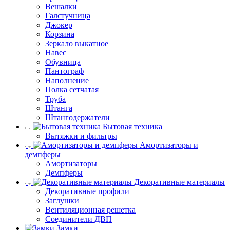
Вешалки
Галстучница
Джокер
Корзина
Зеркало выкатное
Навес
Обувница
Пантограф
Наполнение
Полка сетчатая
Труба
Штанга
Штангодержатели
Бытовая техника
Вытяжки и фильтры
Амортизаторы и
демпферы
Амортизаторы
Демпферы
Декоративные материалы
Декоративные профили
Заглушки
Вентиляционная решетка
Соединители ДВП
Замки