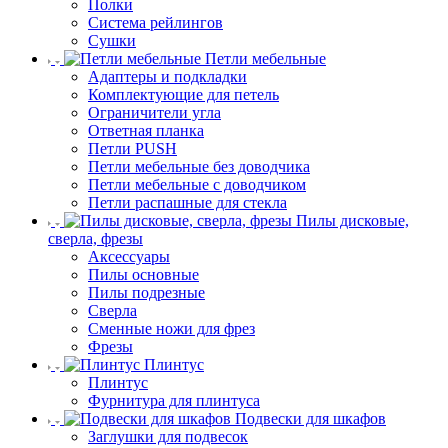
Полки
Система рейлингов
Сушки
Петли мебельные
Адаптеры и подкладки
Комплектующие для петель
Ограничители угла
Ответная планка
Петли PUSH
Петли мебельные без доводчика
Петли мебельные с доводчиком
Петли распашные для стекла
Пилы дисковые,
сверла, фрезы
Аксессуары
Пилы основные
Пилы подрезные
Сверла
Сменные ножи для фрез
Фрезы
Плинтус
Плинтус
Фурнитура для плинтуса
Подвески для шкафов
Заглушки для подвесок