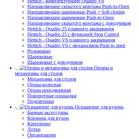
Hettich - комплектующие Quadro V6
Направляющие скрытого монтажа Push-to-Open
Направляющие шариковые Push + Soft closing
Направляющие шариковые Push-to-Open
Направляющие скрытого монтажа с доводчиком
Hettich - Quadro 25 плавного закрывания
Hettich - Quadro 25 с функцией Stop Control
Hettich - Quadro V6 плавного закрывания
Hettich - Quadro V6 с механизмом Push to open
Роликовые
Шариковые
Шариковые с доводчиком
Опоры и
механизмы для столов
Механизмы для столов
Опора колесная
Опора неподвижная
Поворотные площадки
Подпятники
Оснащение для кухонь
Барные аксессуары
Корзины для кухни
Крепление
Лотки
Организации