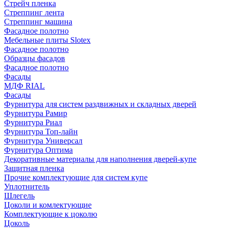
Стрейч пленка
Стреппинг лента
Стреппинг машина
Фасадное полотно
Мебельные плиты Slotex
Фасадное полотно
Образцы фасадов
Фасадное полотно
Фасады
МДФ RIAL
Фасады
Фурнитура для систем раздвижных и складных дверей
Фурнитура Рамир
Фурнитура Риал
Фурнитура Топ-лайн
Фурнитура Универсал
Фурнитура Оптима
Декоративные материалы для наполнения дверей-купе
Защитная пленка
Прочие комплектующие для систем купе
Уплотнитель
Шлегель
Цоколи и комлектующие
Комплектующие к цоколю
Цоколь