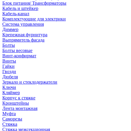
Блок питания/ Трансформаторы
Кабель и штейкер
Кабель-канал
Комплектующие для электрики
Система управления
Диммер
Крепежная фурнитура
Выпрямитель фасада
Болты
Болты весовые
Винт-конфирмат
Винты
Гайки
Гвозди
Дюбеля
Зеркало и стеклодержатели
Ключи
Кляймер
Корпус к стяжке
Кронштейны
Лента монтажная
Муфта
Саморезы
Стяжка
Стяжка межсекционная