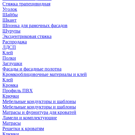
Стяжка трапецивидная
Уголок
Шайбы
Шкант
Шпонка для рамочных фасадов
Шурупы
Эксцентриковая стяжка
Распродажа
ЛДСП
Клей
Полки
Заглушки
Фасады и фасадные полотна
Кромкооблицовочные материалы и клей
Клей
Кромка
Профиль ПВХ
Крючки
Мебельные кондукторы и шаблоны
Мебельные кондукторы и шаблоны
Матрасы и фурнитура для кроватей
Ламели и комплектующие
Матрасы
Решетки к кроватям
Крючки