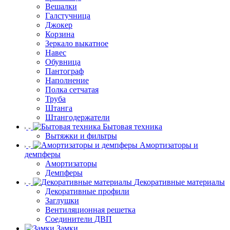
Вешалки
Галстучница
Джокер
Корзина
Зеркало выкатное
Навес
Обувница
Пантограф
Наполнение
Полка сетчатая
Труба
Штанга
Штангодержатели
Бытовая техника
Вытяжки и фильтры
Амортизаторы и
демпферы
Амортизаторы
Демпферы
Декоративные материалы
Декоративные профили
Заглушки
Вентиляционная решетка
Соединители ДВП
Замки