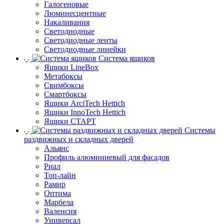
Галогеновые
Люминесцентные
Накаливания
Светодиодные
Светодиодные ленты
Светодиодные линейки
Система ящиков
Ящики LineBox
Метабоксы
Свимбоксы
Смартбоксы
Ящики ArciTech Hettich
Ящики InnoTech Hettich
Ящики СТАРТ
Системы
раздвижных и складных дверей
Альянс
Профиль алюминиевый для фасадов
Риал
Топ-лайн
Рамир
Оптима
Марбела
Валенсия
Универсал