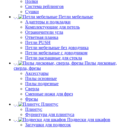
Полки
Система рейлингов
Сушки
Петли мебельные
Адаптеры и подкладки
Комплектующие для петель
Ограничители угла
Ответная планка
Петли PUSH
Петли мебельные без доводчика
Петли мебельные с доводчиком
Петли распашные для стекла
Пилы дисковые,
сверла, фрезы
Аксессуары
Пилы основные
Пилы подрезные
Сверла
Сменные ножи для фрез
Фрезы
Плинтус
Плинтус
Фурнитура для плинтуса
Подвески для шкафов
Заглушки для подвесок