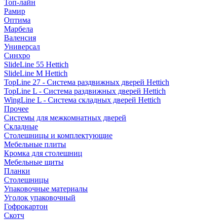
Топ-лайн
Рамир
Оптима
Марбела
Валенсия
Универсал
Синхро
SlideLine 55 Hettich
SlideLine M Hettich
TopLine 27 - Система раздвижных дверей Hettich
TopLine L - Система раздвижных дверей Hettich
WingLine L - Система складных дверей Hettich
Прочее
Системы для межкомнатных дверей
Складные
Столешницы и комплектующие
Мебельные плиты
Кромка для столешниц
Мебельные щиты
Планки
Столешницы
Упаковочные материалы
Уголок упаковочный
Гофрокартон
Скотч