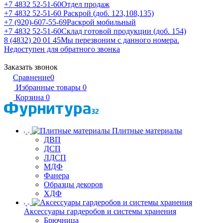
+7 4832 52-51-60
Отдел продаж
+7 4832 52-51-60
Раскрой (доб. 123,108,135)
+7 (920)-607-55-69
Раскрой мобильный
+7 4832 52-51-60
Склад готовой продукции (доб. 154)
8 (4832) 20 01 45
Мы перезвоним с данного номера.
Недоступен для обратного звонка
Заказать звонок
Сравнение
0
Избранные товары
0
Корзина
0
Плитные материалы
ДВП
ДСП
ЛДСП
МДФ
Фанера
Образцы декоров
ХДФ
Аксессуары гардеробов и системы хранения
Брючница