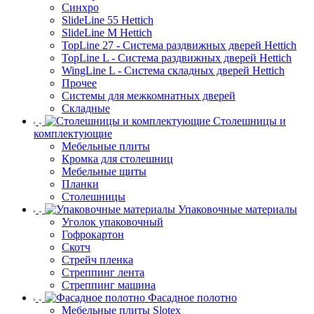
Синхро
SlideLine 55 Hettich
SlideLine M Hettich
TopLine 27 - Система раздвижных дверей Hettich
TopLine L - Система раздвижных дверей Hettich
WingLine L - Система складных дверей Hettich
Прочее
Системы для межкомнатных дверей
Складные
Столешницы и
комплектующие
Мебельные плиты
Кромка для столешниц
Мебельные щиты
Планки
Столешницы
Упаковочные материалы
Уголок упаковочный
Гофрокартон
Скотч
Стрейч пленка
Стреппинг лента
Стреппинг машина
Фасадное полотно
Мебельные плиты Slotex