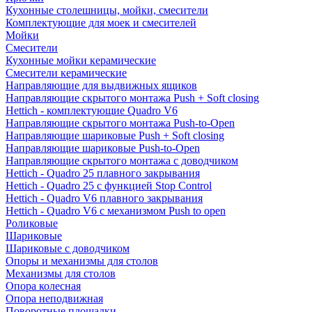
Кухонные столешницы, мойки, смесители
Комплектующие для моек и смесителей
Мойки
Смесители
Кухонные мойки керамические
Смесители керамические
Направляющие для выдвижных ящиков
Направляющие скрытого монтажа Push + Soft closing
Hettich - комплектующие Quadro V6
Направляющие скрытого монтажа Push-to-Open
Направляющие шариковые Push + Soft closing
Направляющие шариковые Push-to-Open
Направляющие скрытого монтажа с доводчиком
Hettich - Quadro 25 плавного закрывания
Hettich - Quadro 25 с функцией Stop Control
Hettich - Quadro V6 плавного закрывания
Hettich - Quadro V6 с механизмом Push to open
Роликовые
Шариковые
Шариковые с доводчиком
Опоры и механизмы для столов
Механизмы для столов
Опора колесная
Опора неподвижная
Поворотные площадки