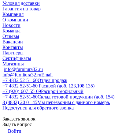
Условия доставки
Гарантия на товар
Компания
О компании
Новости
Команда
Отзывы
Вакансии
Контакты
Партнеры
Сертификаты
Магазины
info@furnitura32.ru
info@furnitura32.ru
Email
+7 4832 52-51-60
Отдел продаж
+7 4832 52-51-60
Раскрой (доб. 123,108,135)
+7 (920)-607-55-69
Раскрой мобильный
+7 4832 52-51-60
Склад готовой продукции (доб. 154)
8 (4832) 20 01 45
Мы перезвоним с данного номера.
Недоступен для обратного звонка
Заказать звонок
Задать вопрос
Войти