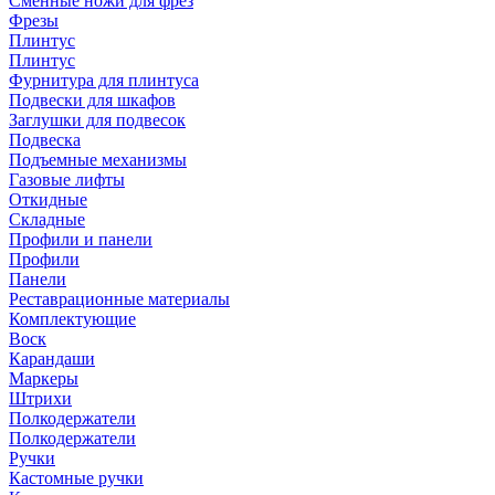
Сменные ножи для фрез
Фрезы
Плинтус
Плинтус
Фурнитура для плинтуса
Подвески для шкафов
Заглушки для подвесок
Подвеска
Подъемные механизмы
Газовые лифты
Откидные
Складные
Профили и панели
Профили
Панели
Реставрационные материалы
Комплектующие
Воск
Карандаши
Маркеры
Штрихи
Полкодержатели
Полкодержатели
Ручки
Кастомные ручки