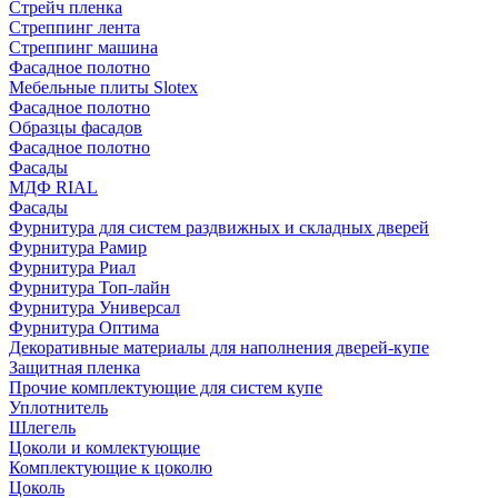
Стрейч пленка
Стреппинг лента
Стреппинг машина
Фасадное полотно
Мебельные плиты Slotex
Фасадное полотно
Образцы фасадов
Фасадное полотно
Фасады
МДФ RIAL
Фасады
Фурнитура для систем раздвижных и складных дверей
Фурнитура Рамир
Фурнитура Риал
Фурнитура Топ-лайн
Фурнитура Универсал
Фурнитура Оптима
Декоративные материалы для наполнения дверей-купе
Защитная пленка
Прочие комплектующие для систем купе
Уплотнитель
Шлегель
Цоколи и комлектующие
Комплектующие к цоколю
Цоколь