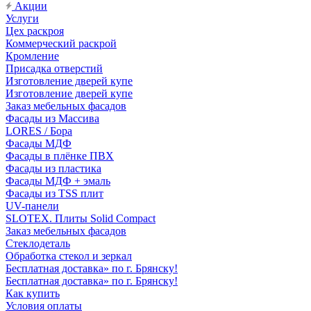
Акции
Услуги
Цех раскроя
Коммерческий раскрой
Кромление
Присадка отверстий
Изготовление дверей купе
Изготовление дверей купе
Заказ мебельных фасадов
Фасады из Массива
LORES / Бора
Фасады МДФ
Фасады в плёнке ПВХ
Фасады из пластика
Фасады МДФ + эмаль
Фасады из TSS плит
UV-панели
SLOTEX. Плиты Solid Compact
Заказ мебельных фасадов
Стеклодеталь
Обработка стекол и зеркал
Бесплатная доставка» по г. Брянску!
Бесплатная доставка» по г. Брянску!
Как купить
Условия оплаты