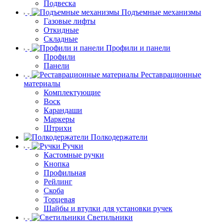
Подвеска
Подъемные механизмы
Газовые лифты
Откидные
Складные
Профили и панели
Профили
Панели
Реставрационные
материалы
Комплектующие
Воск
Карандаши
Маркеры
Штрихи
Полкодержатели
Ручки
Кастомные ручки
Кнопка
Профильная
Рейлинг
Скоба
Торцевая
Шайбы и втулки для установки ручек
Светильники