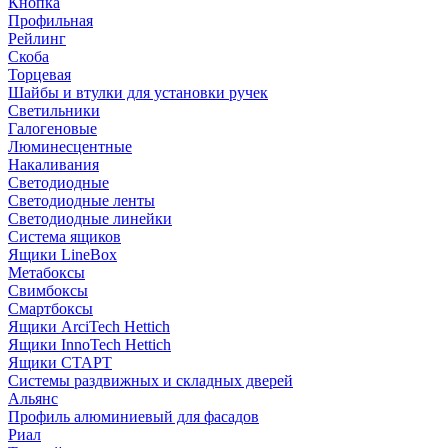
Кнопка
Профильная
Рейлинг
Скоба
Торцевая
Шайбы и втулки для установки ручек
Светильники
Галогеновые
Люминесцентные
Накаливания
Светодиодные
Светодиодные ленты
Светодиодные линейки
Система ящиков
Ящики LineBox
Метабоксы
Свимбоксы
Смартбоксы
Ящики ArciTech Hettich
Ящики InnoTech Hettich
Ящики СТАРТ
Системы раздвижных и складных дверей
Альянс
Профиль алюминиевый для фасадов
Риал