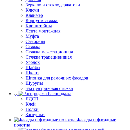
Зеркало и стеклодержатели
Ключи
Кляймер
Корпус к стяжке
Кронштейны
Лента монтажная
Муфта
Саморезы
Стяжка
Стяжка межсекционная
Стяжка трапецивидная
Уголок
Шайбы
Шкант
Шпонка для рамочных фасадов
Шурупы
Эксцентриковая стяжка
Распродажа
ЛДСП
Клей
Полки
Заглушки
Фасады и фасадные
полотна