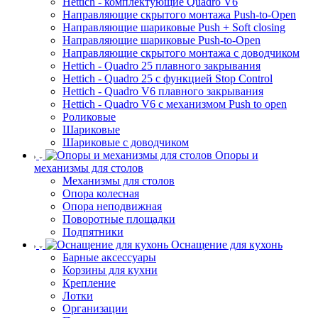
Hettich - комплектующие Quadro V6
Направляющие скрытого монтажа Push-to-Open
Направляющие шариковые Push + Soft closing
Направляющие шариковые Push-to-Open
Направляющие скрытого монтажа с доводчиком
Hettich - Quadro 25 плавного закрывания
Hettich - Quadro 25 с функцией Stop Control
Hettich - Quadro V6 плавного закрывания
Hettich - Quadro V6 с механизмом Push to open
Роликовые
Шариковые
Шариковые с доводчиком
Опоры и
механизмы для столов
Механизмы для столов
Опора колесная
Опора неподвижная
Поворотные площадки
Подпятники
Оснащение для кухонь
Барные аксессуары
Корзины для кухни
Крепление
Лотки
Организации