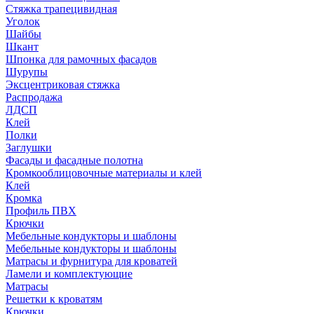
Стяжка трапецивидная
Уголок
Шайбы
Шкант
Шпонка для рамочных фасадов
Шурупы
Эксцентриковая стяжка
Распродажа
ЛДСП
Клей
Полки
Заглушки
Фасады и фасадные полотна
Кромкооблицовочные материалы и клей
Клей
Кромка
Профиль ПВХ
Крючки
Мебельные кондукторы и шаблоны
Мебельные кондукторы и шаблоны
Матрасы и фурнитура для кроватей
Ламели и комплектующие
Матрасы
Решетки к кроватям
Крючки