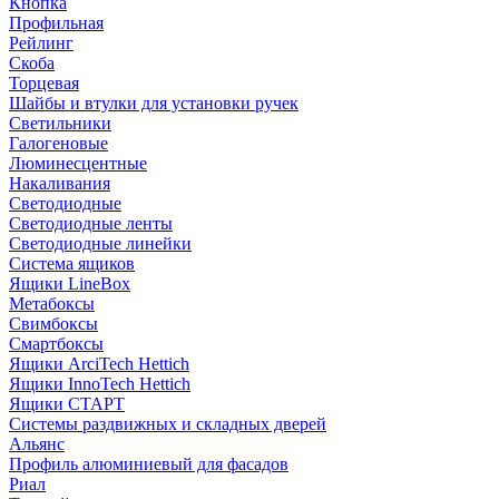
Кнопка
Профильная
Рейлинг
Скоба
Торцевая
Шайбы и втулки для установки ручек
Светильники
Галогеновые
Люминесцентные
Накаливания
Светодиодные
Светодиодные ленты
Светодиодные линейки
Система ящиков
Ящики LineBox
Метабоксы
Свимбоксы
Смартбоксы
Ящики ArciTech Hettich
Ящики InnoTech Hettich
Ящики СТАРТ
Системы раздвижных и складных дверей
Альянс
Профиль алюминиевый для фасадов
Риал