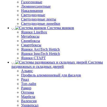
Галогеновые
Люминесцентные
Накаливания
Светодиодные
Светодиодные ленты
Светодиодные линейки
Система ящиков
Ящики LineBox
Метабоксы
Свимбоксы
Смартбоксы
Ящики ArciTech Hettich
Ящики InnoTech Hettich
Ящики СТАРТ
Системы
раздвижных и складных дверей
Альянс
Профиль алюминиевый для фасадов
Риал
Топ-лайн
Рамир
Оптима
Марбела
Валенсия
Универсал