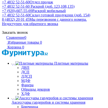
+7 4832 52-51-60
Отдел продаж
+7 4832 52-51-60
Раскрой (доб. 123,108,135)
+7 (920)-607-55-69
Раскрой мобильный
+7 4832 52-51-60
Склад готовой продукции (доб. 154)
8 (4832) 20 01 45
Мы перезвоним с данного номера.
Недоступен для обратного звонка
Заказать звонок
Сравнение
0
Избранные товары
0
Корзина
0
Плитные материалы
ДВП
ДСП
ЛДСП
МДФ
Фанера
Образцы декоров
ХДФ
Аксессуары гардеробов и системы хранения
Брючница