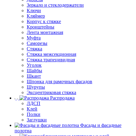
Зеркало и стеклодержатели
Ключи
Кляймер
Корпус к стяжке
Кронштейны
Лента монтажная
Муфта
Саморезы
Стяжка
Стяжка межсекционная
Стяжка трапецивидная
Уголок
Шайбы
Шкант
Шпонка для рамочных фасадов
Шурупы
Эксцентриковая стяжка
Распродажа
ЛДСП
Клей
Полки
Заглушки
Фасады и фасадные
полотна