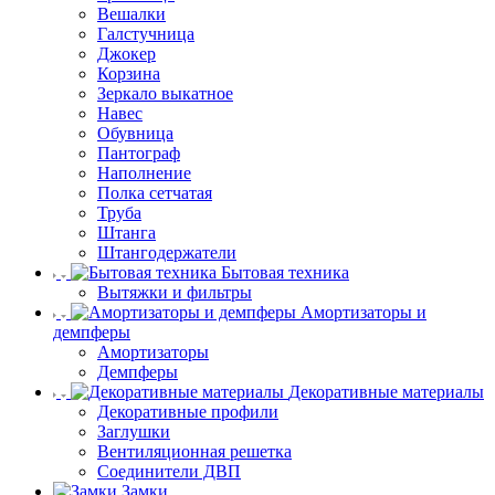
Вешалки
Галстучница
Джокер
Корзина
Зеркало выкатное
Навес
Обувница
Пантограф
Наполнение
Полка сетчатая
Труба
Штанга
Штангодержатели
Бытовая техника
Вытяжки и фильтры
Амортизаторы и
демпферы
Амортизаторы
Демпферы
Декоративные материалы
Декоративные профили
Заглушки
Вентиляционная решетка
Соединители ДВП
Замки