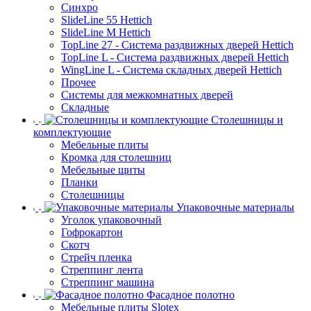
Синхро
SlideLine 55 Hettich
SlideLine M Hettich
TopLine 27 - Система раздвижных дверей Hettich
TopLine L - Система раздвижных дверей Hettich
WingLine L - Система складных дверей Hettich
Прочее
Системы для межкомнатных дверей
Складные
Столешницы и
комплектующие
Мебельные плиты
Кромка для столешниц
Мебельные щиты
Планки
Столешницы
Упаковочные материалы
Уголок упаковочный
Гофрокартон
Скотч
Стрейч пленка
Стреппинг лента
Стреппинг машина
Фасадное полотно
Мебельные плиты Slotex