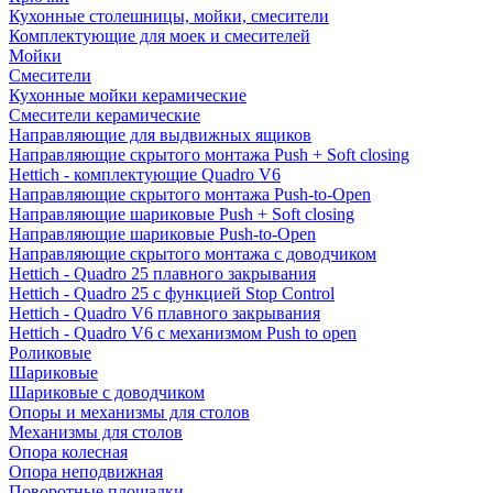
Кухонные столешницы, мойки, смесители
Комплектующие для моек и смесителей
Мойки
Смесители
Кухонные мойки керамические
Смесители керамические
Направляющие для выдвижных ящиков
Направляющие скрытого монтажа Push + Soft closing
Hettich - комплектующие Quadro V6
Направляющие скрытого монтажа Push-to-Open
Направляющие шариковые Push + Soft closing
Направляющие шариковые Push-to-Open
Направляющие скрытого монтажа с доводчиком
Hettich - Quadro 25 плавного закрывания
Hettich - Quadro 25 с функцией Stop Control
Hettich - Quadro V6 плавного закрывания
Hettich - Quadro V6 с механизмом Push to open
Роликовые
Шариковые
Шариковые с доводчиком
Опоры и механизмы для столов
Механизмы для столов
Опора колесная
Опора неподвижная
Поворотные площадки