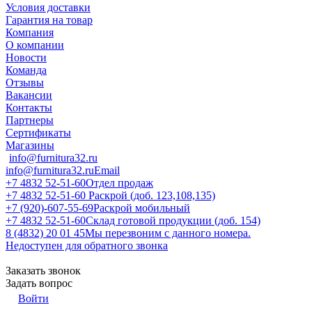
Условия доставки
Гарантия на товар
Компания
О компании
Новости
Команда
Отзывы
Вакансии
Контакты
Партнеры
Сертификаты
Магазины
info@furnitura32.ru
info@furnitura32.ru
Email
+7 4832 52-51-60
Отдел продаж
+7 4832 52-51-60
Раскрой (доб. 123,108,135)
+7 (920)-607-55-69
Раскрой мобильный
+7 4832 52-51-60
Склад готовой продукции (доб. 154)
8 (4832) 20 01 45
Мы перезвоним с данного номера.
Недоступен для обратного звонка
Заказать звонок
Задать вопрос
Войти