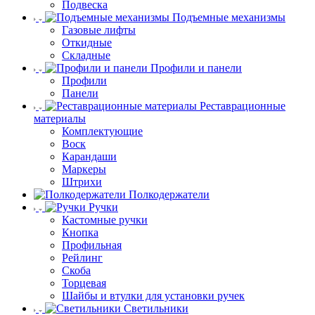
Подвеска
Подъемные механизмы
Газовые лифты
Откидные
Складные
Профили и панели
Профили
Панели
Реставрационные
материалы
Комплектующие
Воск
Карандаши
Маркеры
Штрихи
Полкодержатели
Ручки
Кастомные ручки
Кнопка
Профильная
Рейлинг
Скоба
Торцевая
Шайбы и втулки для установки ручек
Светильники