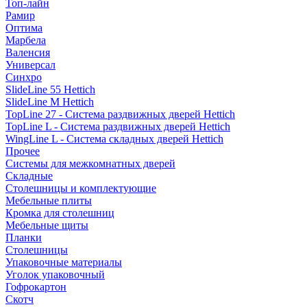
Топ-лайн
Рамир
Оптима
Марбела
Валенсия
Универсал
Синхро
SlideLine 55 Hettich
SlideLine M Hettich
TopLine 27 - Система раздвижных дверей Hettich
TopLine L - Система раздвижных дверей Hettich
WingLine L - Система складных дверей Hettich
Прочее
Системы для межкомнатных дверей
Складные
Столешницы и комплектующие
Мебельные плиты
Кромка для столешниц
Мебельные щиты
Планки
Столешницы
Упаковочные материалы
Уголок упаковочный
Гофрокартон
Скотч