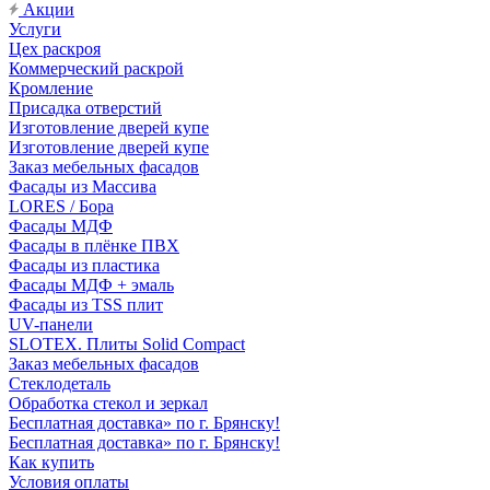
Акции
Услуги
Цех раскроя
Коммерческий раскрой
Кромление
Присадка отверстий
Изготовление дверей купе
Изготовление дверей купе
Заказ мебельных фасадов
Фасады из Массива
LORES / Бора
Фасады МДФ
Фасады в плёнке ПВХ
Фасады из пластика
Фасады МДФ + эмаль
Фасады из TSS плит
UV-панели
SLOTEX. Плиты Solid Compact
Заказ мебельных фасадов
Стеклодеталь
Обработка стекол и зеркал
Бесплатная доставка» по г. Брянску!
Бесплатная доставка» по г. Брянску!
Как купить
Условия оплаты