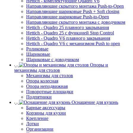
Hettich - комплектующие Quadro V6
Направляющие скрытого монтажа Push-to-Open
Направляющие шариковые Push + Soft closing
Направляющие шариковые Push-to-Open
Направляющие скрытого монтажа с доводчиком
Hettich - Quadro 25 плавного закрывания
Hettich - Quadro 25 с функцией Stop Control
Hettich - Quadro V6 плавного закрывания
Hettich - Quadro V6 с механизмом Push to open
Роликовые
Шариковые
Шариковые с доводчиком
Опоры и
механизмы для столов
Механизмы для столов
Опора колесная
Опора неподвижная
Поворотные площадки
Подпятники
Оснащение для кухонь
Барные аксессуары
Корзины для кухни
Крепление
Лотки
Организации