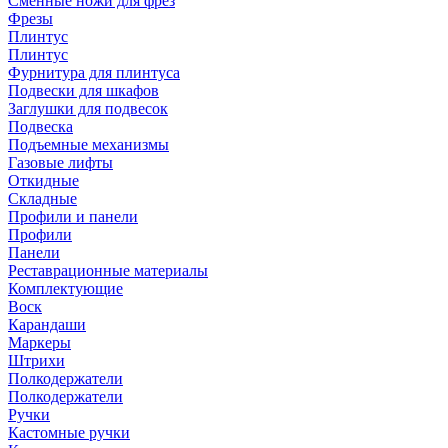
Сменные ножи для фрез
Фрезы
Плинтус
Плинтус
Фурнитура для плинтуса
Подвески для шкафов
Заглушки для подвесок
Подвеска
Подъемные механизмы
Газовые лифты
Откидные
Складные
Профили и панели
Профили
Панели
Реставрационные материалы
Комплектующие
Воск
Карандаши
Маркеры
Штрихи
Полкодержатели
Полкодержатели
Ручки
Кастомные ручки