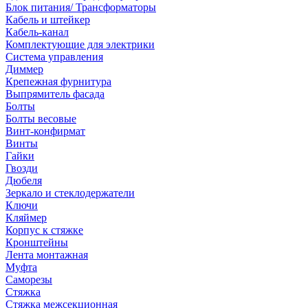
Блок питания/ Трансформаторы
Кабель и штейкер
Кабель-канал
Комплектующие для электрики
Система управления
Диммер
Крепежная фурнитура
Выпрямитель фасада
Болты
Болты весовые
Винт-конфирмат
Винты
Гайки
Гвозди
Дюбеля
Зеркало и стеклодержатели
Ключи
Кляймер
Корпус к стяжке
Кронштейны
Лента монтажная
Муфта
Саморезы
Стяжка
Стяжка межсекционная