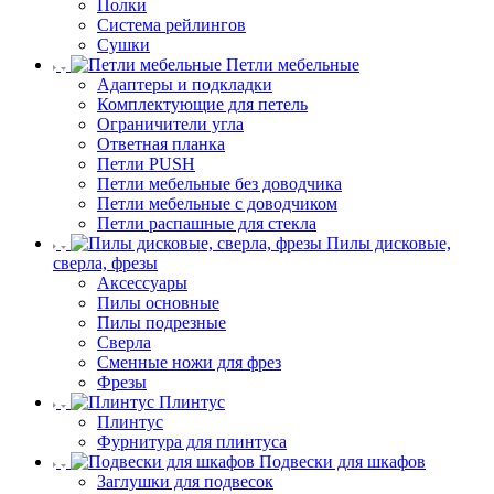
Полки
Система рейлингов
Сушки
Петли мебельные
Адаптеры и подкладки
Комплектующие для петель
Ограничители угла
Ответная планка
Петли PUSH
Петли мебельные без доводчика
Петли мебельные с доводчиком
Петли распашные для стекла
Пилы дисковые,
сверла, фрезы
Аксессуары
Пилы основные
Пилы подрезные
Сверла
Сменные ножи для фрез
Фрезы
Плинтус
Плинтус
Фурнитура для плинтуса
Подвески для шкафов
Заглушки для подвесок