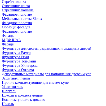
Стрейч пленка
Стреппинг лента
Стреппинг машина
Фасадное полотно
Мебельные плиты Slotex
Фасадное полотно
Образцы фасадов
Фасадное полотно
Фасады
МДФ RIAL
Фасады
Фурнитура для систем раздвижных и складных дверей
Фурнитура Рамир
Фурнитура Риал
Фурнитура Топ-лайн
Фурнитура Универсал
Фурнитура Оптима
Декоративные материалы для наполнения дверей-купе
Защитная пленка
Прочие комплектующие для систем купе
Уплотнитель
Шлегель
Цоколи и комлектующие
Комплектующие к цоколю
Цоколь