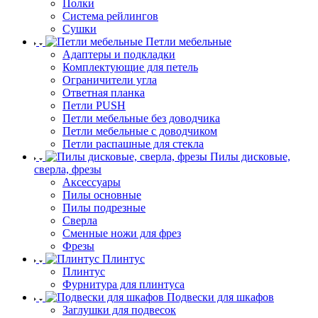
Полки
Система рейлингов
Сушки
Петли мебельные
Адаптеры и подкладки
Комплектующие для петель
Ограничители угла
Ответная планка
Петли PUSH
Петли мебельные без доводчика
Петли мебельные с доводчиком
Петли распашные для стекла
Пилы дисковые,
сверла, фрезы
Аксессуары
Пилы основные
Пилы подрезные
Сверла
Сменные ножи для фрез
Фрезы
Плинтус
Плинтус
Фурнитура для плинтуса
Подвески для шкафов
Заглушки для подвесок