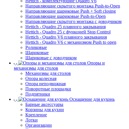
Hettich - комплектующие Quadro V6
Направляющие скрытого монтажа Push-to-Open
Направляющие шариковые Push + Soft closing
Направляющие шариковые Push-to-Open
Направляющие скрытого монтажа с доводчиком
Hettich - Quadro 25 плавного закрывания
Hettich - Quadro 25 с функцией Stop Control
Hettich - Quadro V6 плавного закрывания
Hettich - Quadro V6 с механизмом Push to open
Роликовые
Шариковые
Шариковые с доводчиком
Опоры и
механизмы для столов
Механизмы для столов
Опора колесная
Опора неподвижная
Поворотные площадки
Подпятники
Оснащение для кухонь
Барные аксессуары
Корзины для кухни
Крепление
Лотки
Организации