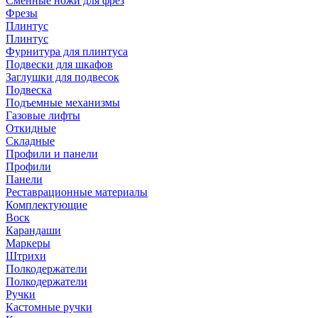
Сменные ножи для фрез
Фрезы
Плинтус
Плинтус
Фурнитура для плинтуса
Подвески для шкафов
Заглушки для подвесок
Подвеска
Подъемные механизмы
Газовые лифты
Откидные
Складные
Профили и панели
Профили
Панели
Реставрационные материалы
Комплектующие
Воск
Карандаши
Маркеры
Штрихи
Полкодержатели
Полкодержатели
Ручки
Кастомные ручки