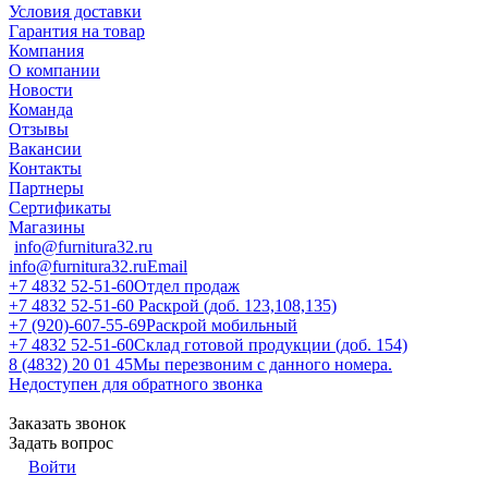
Условия доставки
Гарантия на товар
Компания
О компании
Новости
Команда
Отзывы
Вакансии
Контакты
Партнеры
Сертификаты
Магазины
info@furnitura32.ru
info@furnitura32.ru
Email
+7 4832 52-51-60
Отдел продаж
+7 4832 52-51-60
Раскрой (доб. 123,108,135)
+7 (920)-607-55-69
Раскрой мобильный
+7 4832 52-51-60
Склад готовой продукции (доб. 154)
8 (4832) 20 01 45
Мы перезвоним с данного номера.
Недоступен для обратного звонка
Заказать звонок
Задать вопрос
Войти