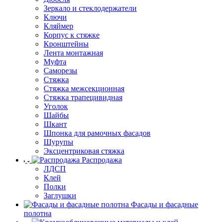
Зеркало и стеклодержатели
Ключи
Кляймер
Корпус к стяжке
Кронштейны
Лента монтажная
Муфта
Саморезы
Стяжка
Стяжка межсекционная
Стяжка трапецивидная
Уголок
Шайбы
Шкант
Шпонка для рамочных фасадов
Шурупы
Эксцентриковая стяжка
Распродажа
ЛДСП
Клей
Полки
Заглушки
Фасады и фасадные
полотна