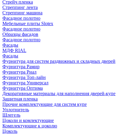
Стрейч пленка
Стреппинг лента
Стреппинг машина
Фасадное полотно
Мебельные плиты Slotex
Фасадное полотно
Образцы фасадов
Фасадное полотно
Фасады
МДФ RIAL
Фасады
Фурнитура для систем раздвижных и складных дверей
Фурнитура Рамир
Фурнитура Риал
Фурнитура Топ-лайн
Фурнитура Универсал
Фурнитура Оптима
Декоративные материалы для наполнения дверей-купе
Защитная пленка
Прочие комплектующие для систем купе
Уплотнитель
Шлегель
Цоколи и комлектующие
Комплектующие к цоколю
Цоколь