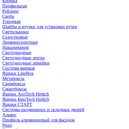
Кнопка
Профильная
Рейлинг
Скоба
Торцевая
Шайбы и втулки для установки ручек
Светильники
Галогеновые
Люминесцентные
Накаливания
Светодиодные
Светодиодные ленты
Светодиодные линейки
Система ящиков
Ящики LineBox
Метабоксы
Свимбоксы
Смартбоксы
Ящики ArciTech Hettich
Ящики InnoTech Hettich
Ящики СТАРТ
Системы раздвижных и складных дверей
Альянс
Профиль алюминиевый для фасадов
Риал