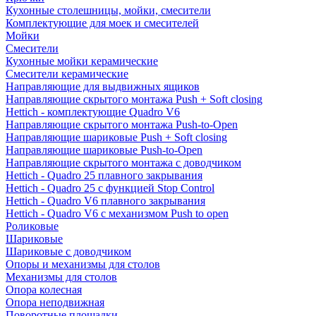
Кухонные столешницы, мойки, смесители
Комплектующие для моек и смесителей
Мойки
Смесители
Кухонные мойки керамические
Смесители керамические
Направляющие для выдвижных ящиков
Направляющие скрытого монтажа Push + Soft closing
Hettich - комплектующие Quadro V6
Направляющие скрытого монтажа Push-to-Open
Направляющие шариковые Push + Soft closing
Направляющие шариковые Push-to-Open
Направляющие скрытого монтажа с доводчиком
Hettich - Quadro 25 плавного закрывания
Hettich - Quadro 25 с функцией Stop Control
Hettich - Quadro V6 плавного закрывания
Hettich - Quadro V6 с механизмом Push to open
Роликовые
Шариковые
Шариковые с доводчиком
Опоры и механизмы для столов
Механизмы для столов
Опора колесная
Опора неподвижная
Поворотные площадки