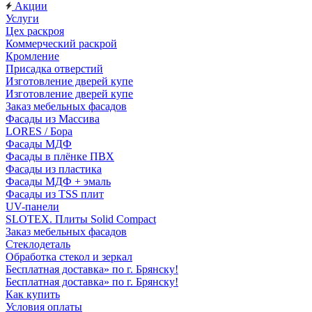
Акции
Услуги
Цех раскроя
Коммерческий раскрой
Кромление
Присадка отверстий
Изготовление дверей купе
Изготовление дверей купе
Заказ мебельных фасадов
Фасады из Массива
LORES / Бора
Фасады МДФ
Фасады в плёнке ПВХ
Фасады из пластика
Фасады МДФ + эмаль
Фасады из TSS плит
UV-панели
SLOTEX. Плиты Solid Compact
Заказ мебельных фасадов
Стеклодеталь
Обработка стекол и зеркал
Бесплатная доставка» по г. Брянску!
Бесплатная доставка» по г. Брянску!
Как купить
Условия оплаты