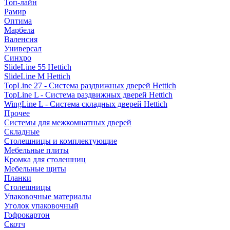
Топ-лайн
Рамир
Оптима
Марбела
Валенсия
Универсал
Синхро
SlideLine 55 Hettich
SlideLine M Hettich
TopLine 27 - Система раздвижных дверей Hettich
TopLine L - Система раздвижных дверей Hettich
WingLine L - Система складных дверей Hettich
Прочее
Системы для межкомнатных дверей
Складные
Столешницы и комплектующие
Мебельные плиты
Кромка для столешниц
Мебельные щиты
Планки
Столешницы
Упаковочные материалы
Уголок упаковочный
Гофрокартон
Скотч