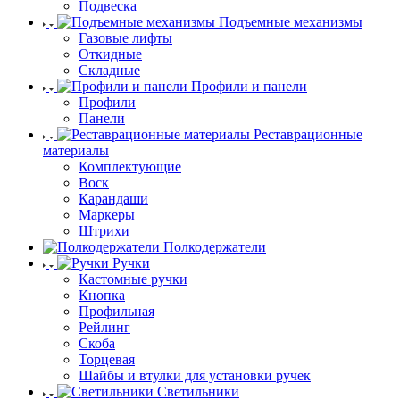
Подвеска
Подъемные механизмы
Газовые лифты
Откидные
Складные
Профили и панели
Профили
Панели
Реставрационные
материалы
Комплектующие
Воск
Карандаши
Маркеры
Штрихи
Полкодержатели
Ручки
Кастомные ручки
Кнопка
Профильная
Рейлинг
Скоба
Торцевая
Шайбы и втулки для установки ручек
Светильники