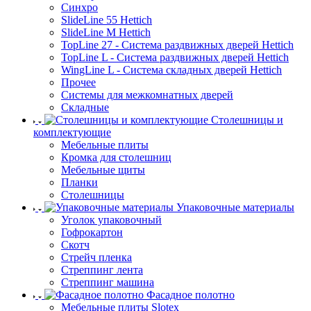
Синхро
SlideLine 55 Hettich
SlideLine M Hettich
TopLine 27 - Система раздвижных дверей Hettich
TopLine L - Система раздвижных дверей Hettich
WingLine L - Система складных дверей Hettich
Прочее
Системы для межкомнатных дверей
Складные
Столешницы и
комплектующие
Мебельные плиты
Кромка для столешниц
Мебельные щиты
Планки
Столешницы
Упаковочные материалы
Уголок упаковочный
Гофрокартон
Скотч
Стрейч пленка
Стреппинг лента
Стреппинг машина
Фасадное полотно
Мебельные плиты Slotex