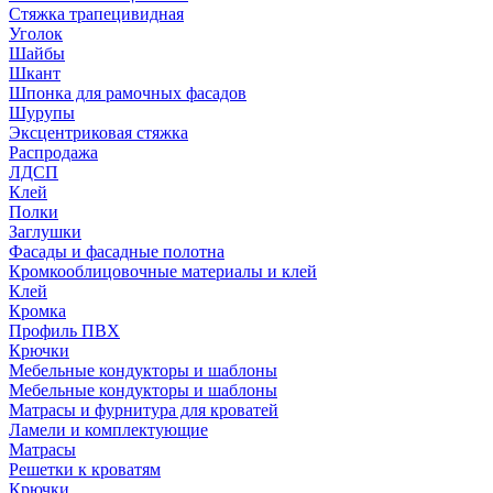
Стяжка трапецивидная
Уголок
Шайбы
Шкант
Шпонка для рамочных фасадов
Шурупы
Эксцентриковая стяжка
Распродажа
ЛДСП
Клей
Полки
Заглушки
Фасады и фасадные полотна
Кромкооблицовочные материалы и клей
Клей
Кромка
Профиль ПВХ
Крючки
Мебельные кондукторы и шаблоны
Мебельные кондукторы и шаблоны
Матрасы и фурнитура для кроватей
Ламели и комплектующие
Матрасы
Решетки к кроватям
Крючки