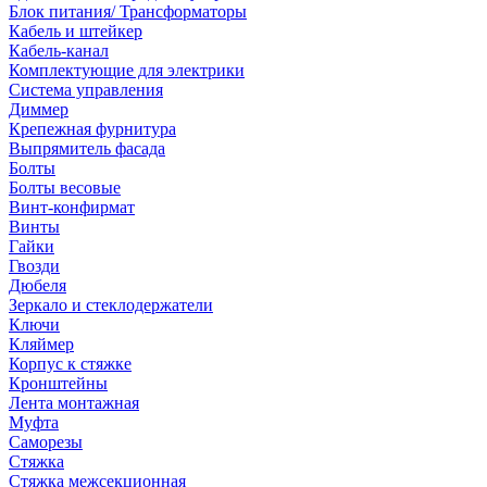
Блок питания/ Трансформаторы
Кабель и штейкер
Кабель-канал
Комплектующие для электрики
Система управления
Диммер
Крепежная фурнитура
Выпрямитель фасада
Болты
Болты весовые
Винт-конфирмат
Винты
Гайки
Гвозди
Дюбеля
Зеркало и стеклодержатели
Ключи
Кляймер
Корпус к стяжке
Кронштейны
Лента монтажная
Муфта
Саморезы
Стяжка
Стяжка межсекционная