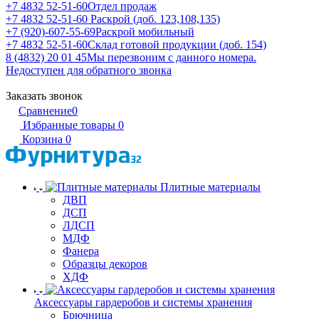
+7 4832 52-51-60
Отдел продаж
+7 4832 52-51-60
Раскрой (доб. 123,108,135)
+7 (920)-607-55-69
Раскрой мобильный
+7 4832 52-51-60
Склад готовой продукции (доб. 154)
8 (4832) 20 01 45
Мы перезвоним с данного номера.
Недоступен для обратного звонка
Заказать звонок
Сравнение
0
Избранные товары
0
Корзина
0
Плитные материалы
ДВП
ДСП
ЛДСП
МДФ
Фанера
Образцы декоров
ХДФ
Аксессуары гардеробов и системы хранения
Брючница