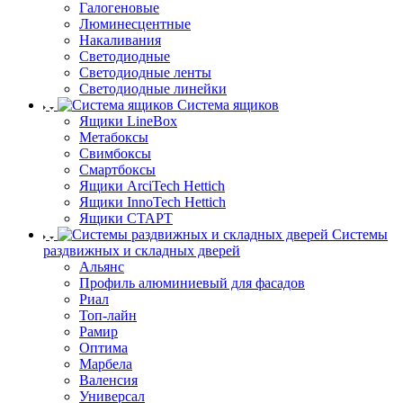
Галогеновые
Люминесцентные
Накаливания
Светодиодные
Светодиодные ленты
Светодиодные линейки
Система ящиков
Ящики LineBox
Метабоксы
Свимбоксы
Смартбоксы
Ящики ArciTech Hettich
Ящики InnoTech Hettich
Ящики СТАРТ
Системы
раздвижных и складных дверей
Альянс
Профиль алюминиевый для фасадов
Риал
Топ-лайн
Рамир
Оптима
Марбела
Валенсия
Универсал