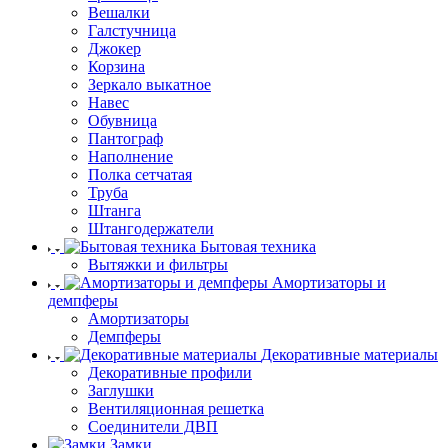
Вешалки
Галстучница
Джокер
Корзина
Зеркало выкатное
Навес
Обувница
Пантограф
Наполнение
Полка сетчатая
Труба
Штанга
Штангодержатели
Бытовая техника
Вытяжки и фильтры
Амортизаторы и
демпферы
Амортизаторы
Демпферы
Декоративные материалы
Декоративные профили
Заглушки
Вентиляционная решетка
Соединители ДВП
Замки