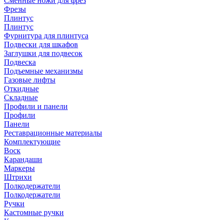
Сменные ножи для фрез
Фрезы
Плинтус
Плинтус
Фурнитура для плинтуса
Подвески для шкафов
Заглушки для подвесок
Подвеска
Подъемные механизмы
Газовые лифты
Откидные
Складные
Профили и панели
Профили
Панели
Реставрационные материалы
Комплектующие
Воск
Карандаши
Маркеры
Штрихи
Полкодержатели
Полкодержатели
Ручки
Кастомные ручки