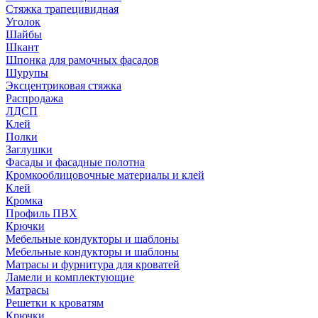
Стяжка трапецивидная
Уголок
Шайбы
Шкант
Шпонка для рамочных фасадов
Шурупы
Эксцентриковая стяжка
Распродажа
ЛДСП
Клей
Полки
Заглушки
Фасады и фасадные полотна
Кромкооблицовочные материалы и клей
Клей
Кромка
Профиль ПВХ
Крючки
Мебельные кондукторы и шаблоны
Мебельные кондукторы и шаблоны
Матрасы и фурнитура для кроватей
Ламели и комплектующие
Матрасы
Решетки к кроватям
Крючки