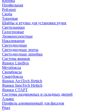
Кнопка
Профильная
Рейлинг
Скоба
Торцевая
Шайбы и втулки для установки ручек
Светильники
Галогеновые
Люминесцентные
Накаливания
Светодиодные
Светодиодные ленты
Светодиодные линейки
Система ящиков
Ящики LineBox
Метабоксы
Свимбоксы
Смартбоксы
Ящики ArciTech Hettich
Ящики InnoTech Hettich
Ящики СТАРТ
Системы раздвижных и складных дверей
Альянс
Профиль алюминиевый для фасадов
Риал