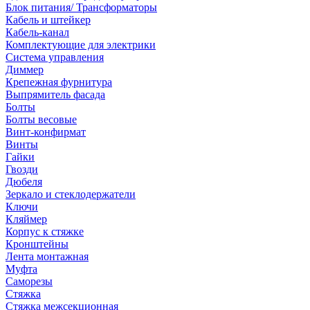
Блок питания/ Трансформаторы
Кабель и штейкер
Кабель-канал
Комплектующие для электрики
Система управления
Диммер
Крепежная фурнитура
Выпрямитель фасада
Болты
Болты весовые
Винт-конфирмат
Винты
Гайки
Гвозди
Дюбеля
Зеркало и стеклодержатели
Ключи
Кляймер
Корпус к стяжке
Кронштейны
Лента монтажная
Муфта
Саморезы
Стяжка
Стяжка межсекционная