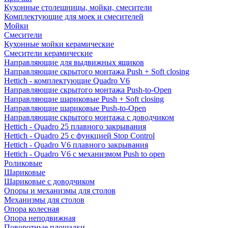
Кухонные столешницы, мойки, смесители
Комплектующие для моек и смесителей
Мойки
Смесители
Кухонные мойки керамические
Смесители керамические
Направляющие для выдвижных ящиков
Направляющие скрытого монтажа Push + Soft closing
Hettich - комплектующие Quadro V6
Направляющие скрытого монтажа Push-to-Open
Направляющие шариковые Push + Soft closing
Направляющие шариковые Push-to-Open
Направляющие скрытого монтажа с доводчиком
Hettich - Quadro 25 плавного закрывания
Hettich - Quadro 25 с функцией Stop Control
Hettich - Quadro V6 плавного закрывания
Hettich - Quadro V6 с механизмом Push to open
Роликовые
Шариковые
Шариковые с доводчиком
Опоры и механизмы для столов
Механизмы для столов
Опора колесная
Опора неподвижная
Поворотные площадки