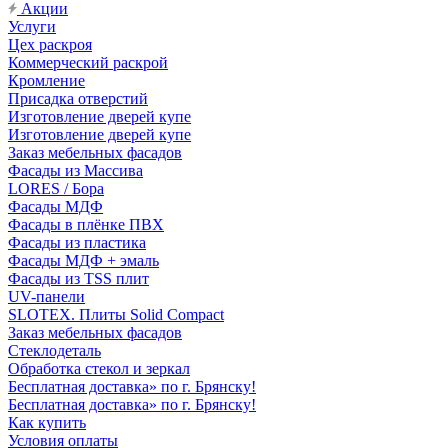
Акции
Услуги
Цех раскроя
Коммерческий раскрой
Кромление
Присадка отверстий
Изготовление дверей купе
Изготовление дверей купе
Заказ мебельных фасадов
Фасады из Массива
LORES / Бора
Фасады МДФ
Фасады в плёнке ПВХ
Фасады из пластика
Фасады МДФ + эмаль
Фасады из TSS плит
UV-панели
SLOTEX. Плиты Solid Compact
Заказ мебельных фасадов
Стеклодеталь
Обработка стекол и зеркал
Бесплатная доставка» по г. Брянску!
Бесплатная доставка» по г. Брянску!
Как купить
Условия оплаты