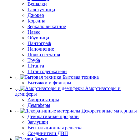
Вешалки
Галстучница
Джокер
Корзина
Зеркало выкатное
Навес
Обувница
Пантограф
Наполнение
Полка сетчатая
Труба
Штанга
Штангодержатели
Бытовая техника
Вытяжки и фильтры
Амортизаторы и
демпферы
Амортизаторы
Демпферы
Декоративные материалы
Декоративные профили
Заглушки
Вентиляционная решетка
Соединители ДВП
Замки