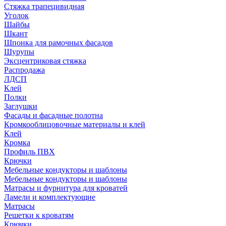
Стяжка трапецивидная
Уголок
Шайбы
Шкант
Шпонка для рамочных фасадов
Шурупы
Эксцентриковая стяжка
Распродажа
ЛДСП
Клей
Полки
Заглушки
Фасады и фасадные полотна
Кромкооблицовочные материалы и клей
Клей
Кромка
Профиль ПВХ
Крючки
Мебельные кондукторы и шаблоны
Мебельные кондукторы и шаблоны
Матрасы и фурнитура для кроватей
Ламели и комплектующие
Матрасы
Решетки к кроватям
Крючки