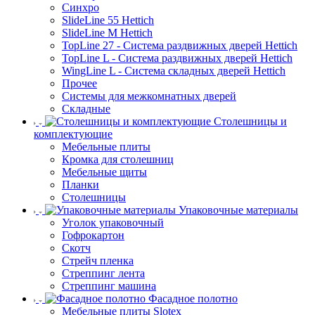
Синхро
SlideLine 55 Hettich
SlideLine M Hettich
TopLine 27 - Система раздвижных дверей Hettich
TopLine L - Система раздвижных дверей Hettich
WingLine L - Система складных дверей Hettich
Прочее
Системы для межкомнатных дверей
Складные
Столешницы и
комплектующие
Мебельные плиты
Кромка для столешниц
Мебельные щиты
Планки
Столешницы
Упаковочные материалы
Уголок упаковочный
Гофрокартон
Скотч
Стрейч пленка
Стреппинг лента
Стреппинг машина
Фасадное полотно
Мебельные плиты Slotex