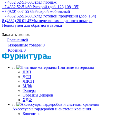
+7 4832 52-51-60
Отдел продаж
+7 4832 52-51-60
Раскрой (доб. 123,108,135)
+7 (920)-607-55-69
Раскрой мобильный
+7 4832 52-51-60
Склад готовой продукции (доб. 154)
8 (4832) 20 01 45
Мы перезвоним с данного номера.
Недоступен для обратного звонка
Заказать звонок
Сравнение
0
Избранные товары
0
Корзина
0
Плитные материалы
ДВП
ДСП
ЛДСП
МДФ
Фанера
Образцы декоров
ХДФ
Аксессуары гардеробов и системы хранения
Брючница