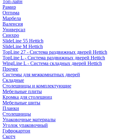
Топ-лайн
Рамир
Оптима
Марбела
Валенсия
Универсал
Синхро
SlideLine 55 Hettich
SlideLine M Hettich
TopLine 27 - Система раздвижных дверей Hettich
TopLine L - Система раздвижных дверей Hettich
WingLine L - Система складных дверей Hettich
Прочее
Системы для межкомнатных дверей
Складные
Столешницы и комплектующие
Мебельные плиты
Кромка для столешниц
Мебельные щиты
Планки
Столешницы
Упаковочные материалы
Уголок упаковочный
Гофрокартон
Скотч