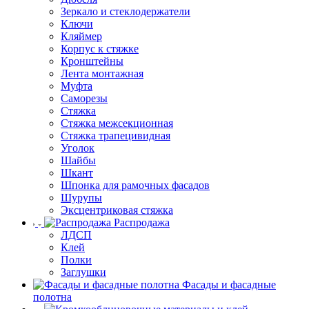
Зеркало и стеклодержатели
Ключи
Кляймер
Корпус к стяжке
Кронштейны
Лента монтажная
Муфта
Саморезы
Стяжка
Стяжка межсекционная
Стяжка трапецивидная
Уголок
Шайбы
Шкант
Шпонка для рамочных фасадов
Шурупы
Эксцентриковая стяжка
Распродажа
ЛДСП
Клей
Полки
Заглушки
Фасады и фасадные
полотна