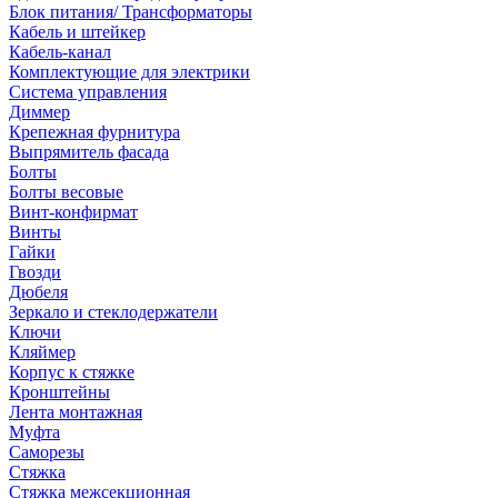
Блок питания/ Трансформаторы
Кабель и штейкер
Кабель-канал
Комплектующие для электрики
Система управления
Диммер
Крепежная фурнитура
Выпрямитель фасада
Болты
Болты весовые
Винт-конфирмат
Винты
Гайки
Гвозди
Дюбеля
Зеркало и стеклодержатели
Ключи
Кляймер
Корпус к стяжке
Кронштейны
Лента монтажная
Муфта
Саморезы
Стяжка
Стяжка межсекционная