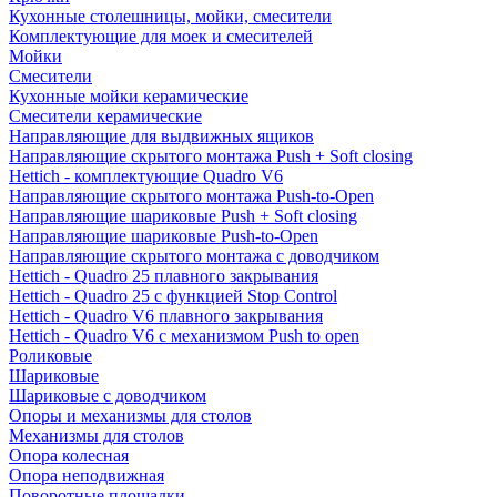
Кухонные столешницы, мойки, смесители
Комплектующие для моек и смесителей
Мойки
Смесители
Кухонные мойки керамические
Смесители керамические
Направляющие для выдвижных ящиков
Направляющие скрытого монтажа Push + Soft closing
Hettich - комплектующие Quadro V6
Направляющие скрытого монтажа Push-to-Open
Направляющие шариковые Push + Soft closing
Направляющие шариковые Push-to-Open
Направляющие скрытого монтажа с доводчиком
Hettich - Quadro 25 плавного закрывания
Hettich - Quadro 25 с функцией Stop Control
Hettich - Quadro V6 плавного закрывания
Hettich - Quadro V6 с механизмом Push to open
Роликовые
Шариковые
Шариковые с доводчиком
Опоры и механизмы для столов
Механизмы для столов
Опора колесная
Опора неподвижная
Поворотные площадки