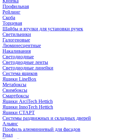
Кнопка
Профильная
Рейлинг
Скоба
Торцевая
Шайбы и втулки для установки ручек
Светильники
Галогеновые
Люминесцентные
Накаливания
Светодиодные
Светодиодные ленты
Светодиодные линейки
Система ящиков
Ящики LineBox
Метабоксы
Свимбоксы
Смартбоксы
Ящики ArciTech Hettich
Ящики InnoTech Hettich
Ящики СТАРТ
Системы раздвижных и складных дверей
Альянс
Профиль алюминиевый для фасадов
Риал