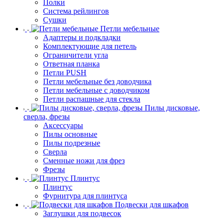
Полки
Система рейлингов
Сушки
Петли мебельные
Адаптеры и подкладки
Комплектующие для петель
Ограничители угла
Ответная планка
Петли PUSH
Петли мебельные без доводчика
Петли мебельные с доводчиком
Петли распашные для стекла
Пилы дисковые,
сверла, фрезы
Аксессуары
Пилы основные
Пилы подрезные
Сверла
Сменные ножи для фрез
Фрезы
Плинтус
Плинтус
Фурнитура для плинтуса
Подвески для шкафов
Заглушки для подвесок