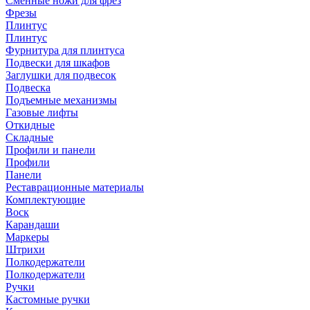
Сменные ножи для фрез
Фрезы
Плинтус
Плинтус
Фурнитура для плинтуса
Подвески для шкафов
Заглушки для подвесок
Подвеска
Подъемные механизмы
Газовые лифты
Откидные
Складные
Профили и панели
Профили
Панели
Реставрационные материалы
Комплектующие
Воск
Карандаши
Маркеры
Штрихи
Полкодержатели
Полкодержатели
Ручки
Кастомные ручки