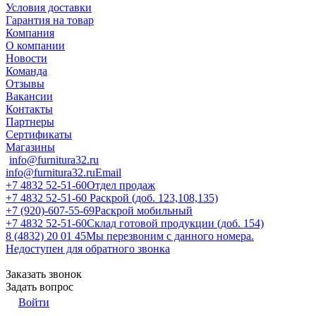
Условия доставки
Гарантия на товар
Компания
О компании
Новости
Команда
Отзывы
Вакансии
Контакты
Партнеры
Сертификаты
Магазины
info@furnitura32.ru
info@furnitura32.ru
Email
+7 4832 52-51-60
Отдел продаж
+7 4832 52-51-60
Раскрой (доб. 123,108,135)
+7 (920)-607-55-69
Раскрой мобильный
+7 4832 52-51-60
Склад готовой продукции (доб. 154)
8 (4832) 20 01 45
Мы перезвоним с данного номера.
Недоступен для обратного звонка
Заказать звонок
Задать вопрос
Войти