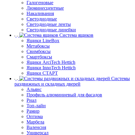
Галогеновые
Люминесцентные
Накаливания
Светодиодные
Светодиодные ленты
Светодиодные линейки
Система ящиков
Ящики LineBox
Метабоксы
Свимбоксы
Смартбоксы
Ящики ArciTech Hettich
Ящики InnoTech Hettich
Ящики СТАРТ
Системы
раздвижных и складных дверей
Альянс
Профиль алюминиевый для фасадов
Риал
Топ-лайн
Рамир
Оптима
Марбела
Валенсия
Универсал