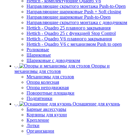
Hettich - комплектующие Quadro V6
Направляющие скрытого монтажа Push-to-Open
Направляющие шариковые Push + Soft closing
Направляющие шариковые Push-to-Open
Направляющие скрытого монтажа с доводчиком
Hettich - Quadro 25 плавного закрывания
Hettich - Quadro 25 с функцией Stop Control
Hettich - Quadro V6 плавного закрывания
Hettich - Quadro V6 с механизмом Push to open
Роликовые
Шариковые
Шариковые с доводчиком
Опоры и
механизмы для столов
Механизмы для столов
Опора колесная
Опора неподвижная
Поворотные площадки
Подпятники
Оснащение для кухонь
Барные аксессуары
Корзины для кухни
Крепление
Лотки
Организации