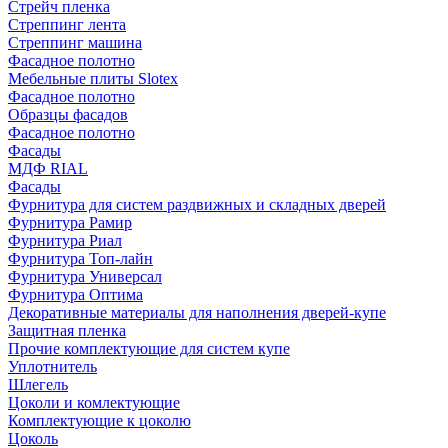
Стрейч пленка
Стреппинг лента
Стреппинг машина
Фасадное полотно
Мебельные плиты Slotex
Фасадное полотно
Образцы фасадов
Фасадное полотно
Фасады
МДФ RIAL
Фасады
Фурнитура для систем раздвижных и складных дверей
Фурнитура Рамир
Фурнитура Риал
Фурнитура Топ-лайн
Фурнитура Универсал
Фурнитура Оптима
Декоративные материалы для наполнения дверей-купе
Защитная пленка
Прочие комплектующие для систем купе
Уплотнитель
Шлегель
Цоколи и комлектующие
Комплектующие к цоколю
Цоколь