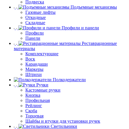
Подвеска
Подъемные механизмы
Газовые лифты
Откидные
Складные
Профили и панели
Профили
Панели
Реставрационные
материалы
Комплектующие
Воск
Карандаши
Маркеры
Штрихи
Полкодержатели
Ручки
Кастомные ручки
Кнопка
Профильная
Рейлинг
Скоба
Торцевая
Шайбы и втулки для установки ручек
Светильники