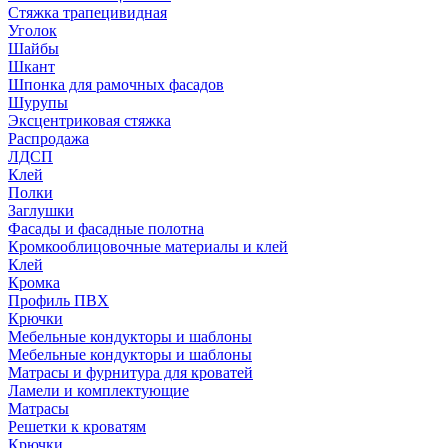
Стяжка трапецивидная
Уголок
Шайбы
Шкант
Шпонка для рамочных фасадов
Шурупы
Эксцентриковая стяжка
Распродажа
ЛДСП
Клей
Полки
Заглушки
Фасады и фасадные полотна
Кромкооблицовочные материалы и клей
Клей
Кромка
Профиль ПВХ
Крючки
Мебельные кондукторы и шаблоны
Мебельные кондукторы и шаблоны
Матрасы и фурнитура для кроватей
Ламели и комплектующие
Матрасы
Решетки к кроватям
Крючки