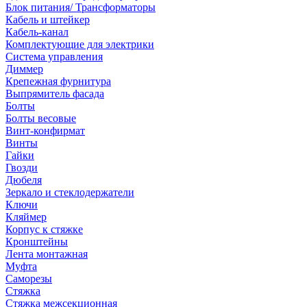
Блок питания/ Трансформаторы
Кабель и штейкер
Кабель-канал
Комплектующие для электрики
Система управления
Диммер
Крепежная фурнитура
Выпрямитель фасада
Болты
Болты весовые
Винт-конфирмат
Винты
Гайки
Гвозди
Дюбеля
Зеркало и стеклодержатели
Ключи
Кляймер
Корпус к стяжке
Кронштейны
Лента монтажная
Муфта
Саморезы
Стяжка
Стяжка межсекционная