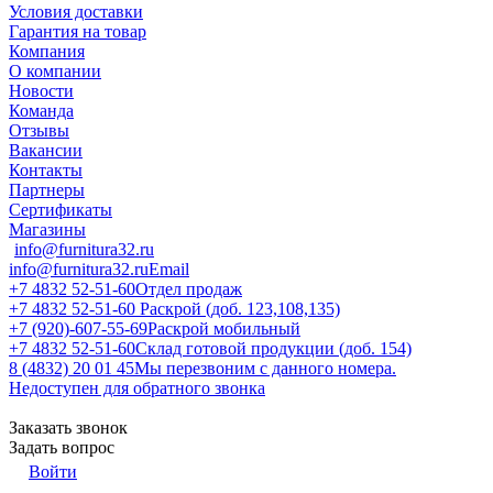
Условия доставки
Гарантия на товар
Компания
О компании
Новости
Команда
Отзывы
Вакансии
Контакты
Партнеры
Сертификаты
Магазины
info@furnitura32.ru
info@furnitura32.ru
Email
+7 4832 52-51-60
Отдел продаж
+7 4832 52-51-60
Раскрой (доб. 123,108,135)
+7 (920)-607-55-69
Раскрой мобильный
+7 4832 52-51-60
Склад готовой продукции (доб. 154)
8 (4832) 20 01 45
Мы перезвоним с данного номера.
Недоступен для обратного звонка
Заказать звонок
Задать вопрос
Войти