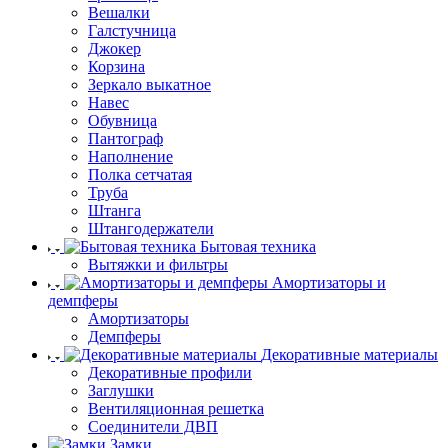
Вешалки
Галстучница
Джокер
Корзина
Зеркало выкатное
Навес
Обувница
Пантограф
Наполнение
Полка сетчатая
Труба
Штанга
Штангодержатели
Бытовая техника
Вытяжки и фильтры
Амортизаторы и
демпферы
Амортизаторы
Демпферы
Декоративные материалы
Декоративные профили
Заглушки
Вентиляционная решетка
Соединители ДВП
Замки