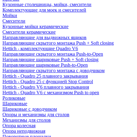
Кухонные столешницы, мойки, смесители
Комплектующие для моек и смесителей
Мойки
Смесители
Кухонные мойки керамические
Смесители керамические
Направляющие для выдвижных ящиков
Направляющие скрытого монтажа Push + Soft closing
Hettich - комплектующие Quadro V6
Направляющие скрытого монтажа Push-to-Open
Направляющие шариковые Push + Soft closing
Направляющие шариковые Push-to-Open
Направляющие скрытого монтажа с доводчиком
Hettich - Quadro 25 плавного закрывания
Hettich - Quadro 25 с функцией Stop Control
Hettich - Quadro V6 плавного закрывания
Hettich - Quadro V6 с механизмом Push to open
Роликовые
Шариковые
Шариковые с доводчиком
Опоры и механизмы для столов
Механизмы для столов
Опора колесная
Опора неподвижная
Поворотные площадки