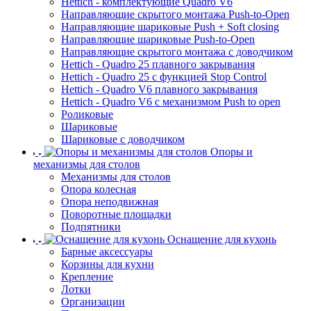
Hettich - комплектующие Quadro V6
Направляющие скрытого монтажа Push-to-Open
Направляющие шариковые Push + Soft closing
Направляющие шариковые Push-to-Open
Направляющие скрытого монтажа с доводчиком
Hettich - Quadro 25 плавного закрывания
Hettich - Quadro 25 с функцией Stop Control
Hettich - Quadro V6 плавного закрывания
Hettich - Quadro V6 с механизмом Push to open
Роликовые
Шариковые
Шариковые с доводчиком
Опоры и
механизмы для столов
Механизмы для столов
Опора колесная
Опора неподвижная
Поворотные площадки
Подпятники
Оснащение для кухонь
Барные аксессуары
Корзины для кухни
Крепление
Лотки
Организации