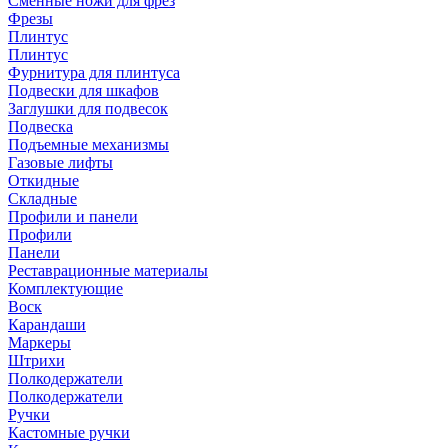
Сменные ножи для фрез
Фрезы
Плинтус
Плинтус
Фурнитура для плинтуса
Подвески для шкафов
Заглушки для подвесок
Подвеска
Подъемные механизмы
Газовые лифты
Откидные
Складные
Профили и панели
Профили
Панели
Реставрационные материалы
Комплектующие
Воск
Карандаши
Маркеры
Штрихи
Полкодержатели
Полкодержатели
Ручки
Кастомные ручки