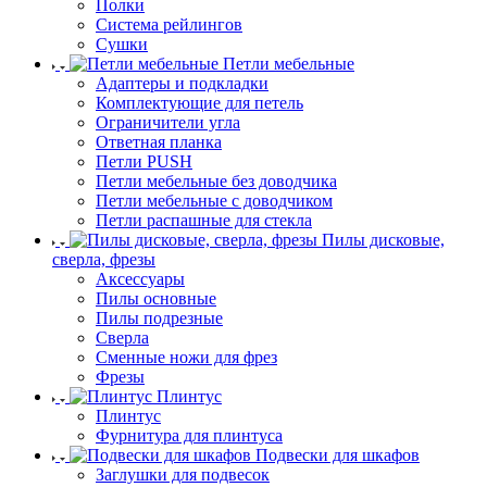
Полки
Система рейлингов
Сушки
Петли мебельные
Адаптеры и подкладки
Комплектующие для петель
Ограничители угла
Ответная планка
Петли PUSH
Петли мебельные без доводчика
Петли мебельные с доводчиком
Петли распашные для стекла
Пилы дисковые,
сверла, фрезы
Аксессуары
Пилы основные
Пилы подрезные
Сверла
Сменные ножи для фрез
Фрезы
Плинтус
Плинтус
Фурнитура для плинтуса
Подвески для шкафов
Заглушки для подвесок