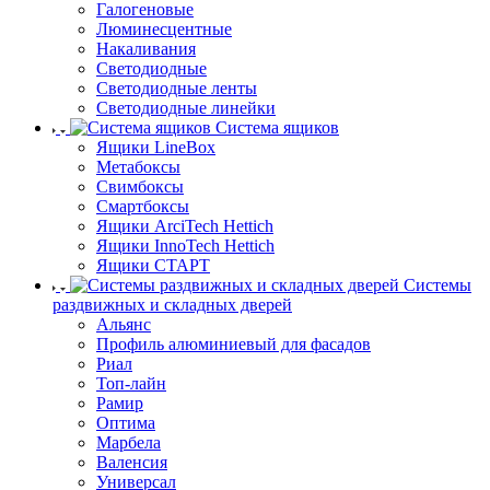
Галогеновые
Люминесцентные
Накаливания
Светодиодные
Светодиодные ленты
Светодиодные линейки
Система ящиков
Ящики LineBox
Метабоксы
Свимбоксы
Смартбоксы
Ящики ArciTech Hettich
Ящики InnoTech Hettich
Ящики СТАРТ
Системы
раздвижных и складных дверей
Альянс
Профиль алюминиевый для фасадов
Риал
Топ-лайн
Рамир
Оптима
Марбела
Валенсия
Универсал