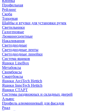
Кнопка
Профильная
Рейлинг
Скоба
Торцевая
Шайбы и втулки для установки ручек
Светильники
Галогеновые
Люминесцентные
Накаливания
Светодиодные
Светодиодные ленты
Светодиодные линейки
Система ящиков
Ящики LineBox
Метабоксы
Свимбоксы
Смартбоксы
Ящики ArciTech Hettich
Ящики InnoTech Hettich
Ящики СТАРТ
Системы раздвижных и складных дверей
Альянс
Профиль алюминиевый для фасадов
Риал