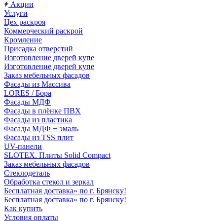
Акции
Услуги
Цех раскроя
Коммерческий раскрой
Кромление
Присадка отверстий
Изготовление дверей купе
Изготовление дверей купе
Заказ мебельных фасадов
Фасады из Массива
LORES / Бора
Фасады МДФ
Фасады в плёнке ПВХ
Фасады из пластика
Фасады МДФ + эмаль
Фасады из TSS плит
UV-панели
SLOTEX. Плиты Solid Compact
Заказ мебельных фасадов
Стеклодеталь
Обработка стекол и зеркал
Бесплатная доставка» по г. Брянску!
Бесплатная доставка» по г. Брянску!
Как купить
Условия оплаты