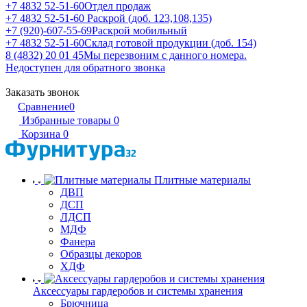
+7 4832 52-51-60
Отдел продаж
+7 4832 52-51-60
Раскрой (доб. 123,108,135)
+7 (920)-607-55-69
Раскрой мобильный
+7 4832 52-51-60
Склад готовой продукции (доб. 154)
8 (4832) 20 01 45
Мы перезвоним с данного номера.
Недоступен для обратного звонка
Заказать звонок
Сравнение
0
Избранные товары
0
Корзина
0
Плитные материалы
ДВП
ДСП
ЛДСП
МДФ
Фанера
Образцы декоров
ХДФ
Аксессуары гардеробов и системы хранения
Брючница