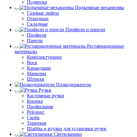
Подвеска
Подъемные механизмы
Газовые лифты
Откидные
Складные
Профили и панели
Профили
Панели
Реставрационные
материалы
Комплектующие
Воск
Карандаши
Маркеры
Штрихи
Полкодержатели
Ручки
Кастомные ручки
Кнопка
Профильная
Рейлинг
Скоба
Торцевая
Шайбы и втулки для установки ручек
Светильники