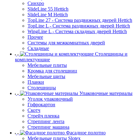
Синхро
SlideLine 55 Hettich
SlideLine M Hettich
TopLine 27 - Система раздвижных дверей Hettich
TopLine L - Система раздвижных дверей Hettich
WingLine L - Система складных дверей Hettich
Прочее
Системы для межкомнатных дверей
Складные
Столешницы и
комплектующие
Мебельные плиты
Кромка для столешниц
Мебельные щиты
Планки
Столешницы
Упаковочные материалы
Уголок упаковочный
Гофрокартон
Скотч
Стрейч пленка
Стреппинг лента
Стреппинг машина
Фасадное полотно
Мебельные плиты Slotex