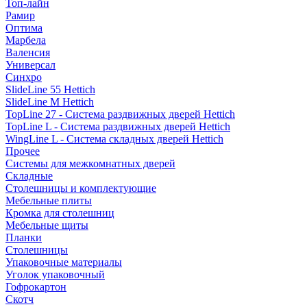
Топ-лайн
Рамир
Оптима
Марбела
Валенсия
Универсал
Синхро
SlideLine 55 Hettich
SlideLine M Hettich
TopLine 27 - Система раздвижных дверей Hettich
TopLine L - Система раздвижных дверей Hettich
WingLine L - Система складных дверей Hettich
Прочее
Системы для межкомнатных дверей
Складные
Столешницы и комплектующие
Мебельные плиты
Кромка для столешниц
Мебельные щиты
Планки
Столешницы
Упаковочные материалы
Уголок упаковочный
Гофрокартон
Скотч