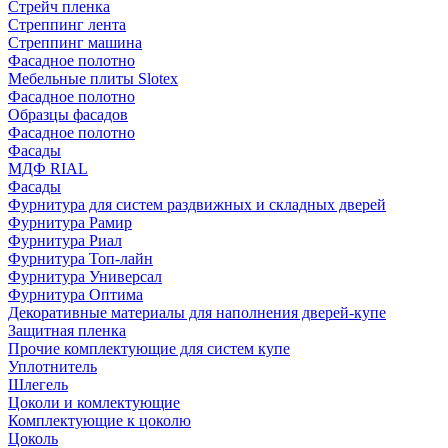
Стрейч пленка
Стреппинг лента
Стреппинг машина
Фасадное полотно
Мебельные плиты Slotex
Фасадное полотно
Образцы фасадов
Фасадное полотно
Фасады
МДФ RIAL
Фасады
Фурнитура для систем раздвижных и складных дверей
Фурнитура Рамир
Фурнитура Риал
Фурнитура Топ-лайн
Фурнитура Универсал
Фурнитура Оптима
Декоративные материалы для наполнения дверей-купе
Защитная пленка
Прочие комплектующие для систем купе
Уплотнитель
Шлегель
Цоколи и комлектующие
Комплектующие к цоколю
Цоколь