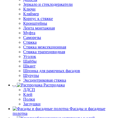
Зеркало и стеклодержатели
Ключи
Кляймер
Корпус к стяжке
Кронштейны
Лента монтажная
Муфта
Саморезы
Стяжка
Стяжка межсекционная
Стяжка трапецивидная
Уголок
Шайбы
Шкант
Шпонка для рамочных фасадов
Шурупы
Эксцентриковая стяжка
Распродажа
ЛДСП
Клей
Полки
Заглушки
Фасады и фасадные
полотна